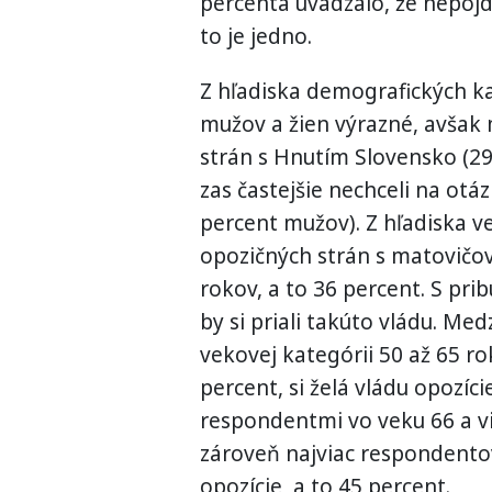
percenta uvádzalo, že nepôjd
to je jedno.
Z hľadiska demografických ka
mužov a žien výrazné, avšak m
strán s Hnutím Slovensko (29
zas častejšie nechceli na otá
percent mužov). Z hľadiska vek
opozičných strán s matovičov
rokov, a to 36 percent. S pri
by si priali takúto vládu. Me
vekovej kategórii 50 až 65 ro
percent, si želá vládu opozí
respondentmi vo veku 66 a via
zároveň najviac respondentov
opozície, a to 45 percent.