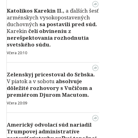
Katolikos Karekin II.,
a ďalších šesť
arménskych vysokopostavených
duchovných
sa postavili pred súd.
Karekin
čelí obvineniu z
nerešpektovania rozhodnutia
svetského súdu.
Včera 20:10
Zelenskyj pricestoval do Srbska.
V piatok a v sobotu
absolvuje
dôležité rozhovory s Vučičom a
premiérom Djurom Macutom.
Včera 20:09
Americký odvolací súd nariadil
Trumpovej administratíve