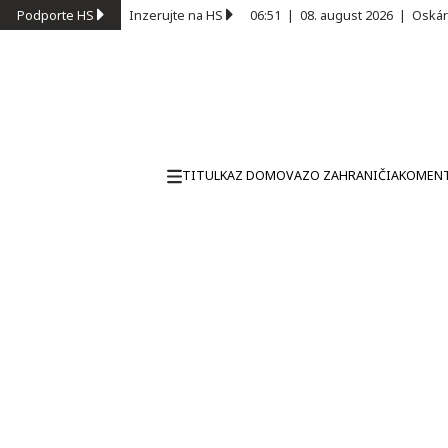
Podporte HS
Inzerujte na HS
06:51
|
08. august 2026
|
Oskár
TITULKA
Z DOMOVA
ZO ZAHRANIČIA
KOMEN