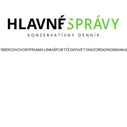
TÁRE
ROZHOVORY
PRIAMA LINKA
ŠPORT
ČESKY
SVETONÁZOR
EKONOMIKA
KU