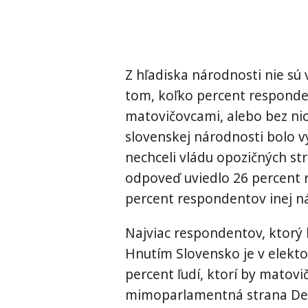
Z hľadiska národnosti nie sú
tom, koľko percent responden
matovičovcami, alebo bez ni
slovenskej národnosti bolo v
nechceli vládu opozičných str
odpoveď uviedlo 26 percent 
percent respondentov inej n
Najviac respondentov, ktorý b
Hnutím Slovensko je v elekt
percent ľudí, ktorí by matovič
mimoparlamentná strana Dem