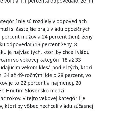
e voliť a 1,1 percenta odpovedalo, že im
tegórií nie sú rozdiely v odpovediach
uži si častejšie prajú vládu opozičných
 percent mužov a 24 percent žien), ženy
zku odpovedať (13 percent ženy, 8
u je najviac tých, ktorí by chceli vládu
cami vo vekovej kategórii 18 až 33
búdajúcim vekom klesá podiel tých, ktorí
dzi 34 až 49-ročnými ide o 28 percent, vo
kov je to 22 percent a najmenej, 20
cie s Hnutím Slovensko medzi
c rokov. V tejto vekovej kategórii je
, ktorí by vôbec nechceli vládu súčasnej