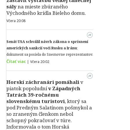
zastaviť výstavbu veľkej tanečnej
sály
na mieste zbúraného
Východného krídla Bieleho domu.
Včera 20:08
Senát USA schválil návrh zákona o sprísnení
amerických sankcií voči Rusku a Iránu
;
dokument sa posiela do Snemovne reprezentantov.
Čítať viac
|
Včera 20:02
Horskí záchranári pomáhali
v
piatok popoludní
v Západných
Tatrách 39-ročnému
slovenskému turistovi
, ktorý sa
pod Predným Salatínom pošmykol a
so zraneným členkom nebol
schopný pokračovať v túre.
Informovala o tom Horská