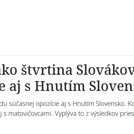
ko štvrtina Slovákov
ie aj s Hnutím Slove
ládu súčasnej opozície aj s Hnutím Slovensko. 
aj s matovičovcami. Vyplýva to z výsledkov pri