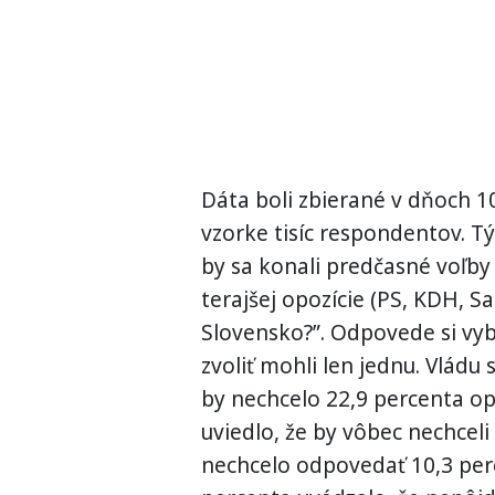
Dáta boli zbierané v dňoch 10
vzorke tisíc respondentov. T
by sa konali predčasné voľby t
terajšej opozície (PS, KDH, S
Slovensko?”. Odpovede si vyb
zvoliť mohli len jednu. Vládu
by nechcelo 22,9 percenta op
uviedlo, že by vôbec nechceli
nechcelo odpovedať 10,3 per