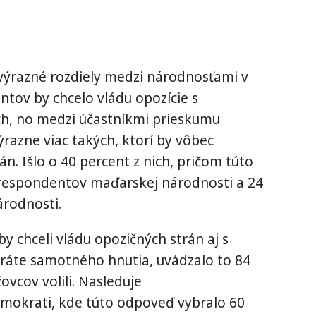
 výrazné rozdiely medzi národnosťami v
tov by chcelo vládu opozície s
ch, no medzi účastníkmi prieskumu
ýrazne viac takých, ktorí by vôbec
án. Išlo o 40 percent z nich, pričom túto
respondentov maďarskej národnosti a 24
árodnosti.
y chceli vládu opozičných strán aj s
oráte samotného hnutia, uvádzalo to 84
ovcov volili. Nasleduje
okrati, kde túto odpoveď vybralo 60