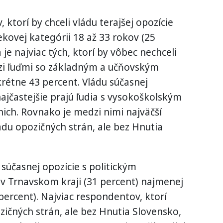
 ktorí by chceli vládu terajšej opozície
ekovej kategórii 18 až 33 rokov (25
 je najviac tých, ktorí by vôbec nechceli
dzi ľuďmi so základným a učňovským
rétne 43 percent. Vládu súčasnej
ajčastejšie prajú ľudia s vysokoškolským
nich. Rovnako je medzi nimi najväčší
ládu opozičných strán, ale bez Hnutia
 súčasnej opozície s politickým
v Trnavskom kraji (31 percent) najmenej
 percent). Najviac respondentov, ktorí
pozičných strán, ale bez Hnutia Slovensko,