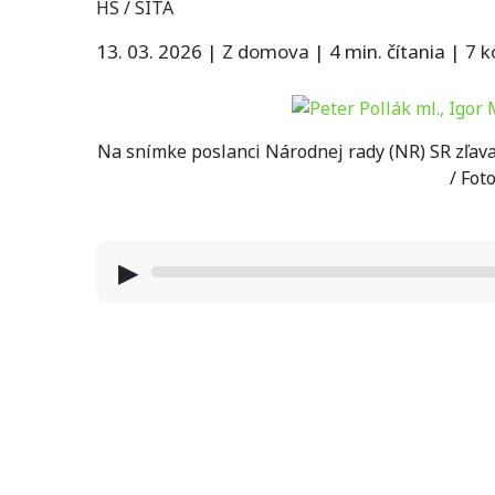
HS / SITA
13. 03. 2026
|
Z domova
|
4 min. čítania
|
7 
Na snímke poslanci Národnej rady (NR) SR zľava 
/ Fot
▶