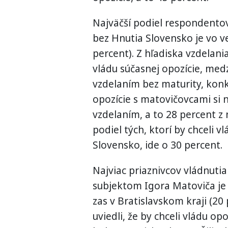
Najväčší podiel respondentov,
bez Hnutia Slovensko je vo v
percent). Z hľadiska vzdelania
vládu súčasnej opozície, me
vzdelaním bez maturity, konk
opozície s matovičovcami si n
vzdelaním, a to 28 percent z 
podiel tých, ktorí by chceli v
Slovensko, ide o 30 percent.
Najviac priaznivcov vládnutia
subjektom Igora Matoviča je 
zas v Bratislavskom kraji (20
uviedli, že by chceli vládu o