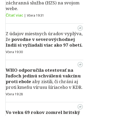
záchranná služba (HZS) na svojom
webe.
Čítať viac
|
Včera 19:31
Z údajov miestnych úradov vyplýva,
že
povodne v severovýchodnej
Indii si vyžiadali viac ako 97 obetí.
Včera 19:30
WHO odporučila otestovať na
ľuďoch jedinú schválenú vakcínu
proti ebole
aby zistili, či chráni aj
proti kmeňu vírusu šíriaceho v KDR.
Včera 19:28
Vo veku 69 rokov zomrel britský