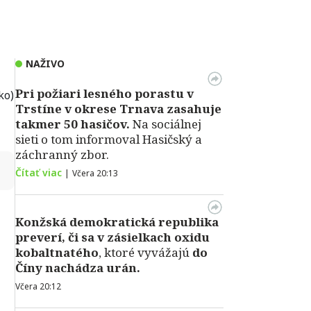
NAŽIVO
Pri požiari lesného porastu v
ko)
Trstíne v okrese Trnava zasahuje
takmer 50 hasičov.
Na sociálnej
sieti o tom informoval Hasičský a
záchranný zbor.
↻
Čítať viac
|
Včera 20:13
Konžská demokratická republika
preverí, či sa v zásielkach oxidu
kobaltnatého
, ktoré vyvážajú
do
Číny nachádza urán.
Včera 20:12