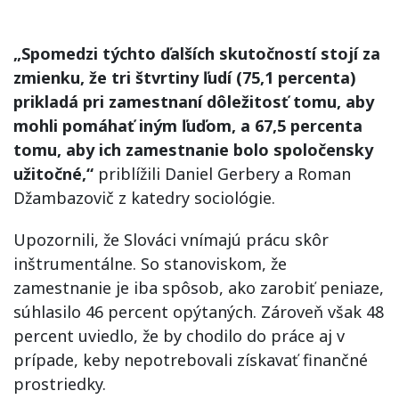
„Spomedzi týchto ďalších skutočností stojí za
zmienku, že tri štvrtiny ľudí (75,1 percenta)
prikladá pri zamestnaní dôležitosť tomu, aby
mohli pomáhať iným ľuďom, a 67,5 percenta
tomu, aby ich zamestnanie bolo spoločensky
užitočné,“
priblížili Daniel Gerbery a Roman
Džambazovič z katedry sociológie.
Upozornili, že Slováci vnímajú prácu skôr
inštrumentálne. So stanoviskom, že
zamestnanie je iba spôsob, ako zarobiť peniaze,
súhlasilo 46 percent opýtaných. Zároveň však 48
percent uviedlo, že by chodilo do práce aj v
prípade, keby nepotrebovali získavať finančné
prostriedky.