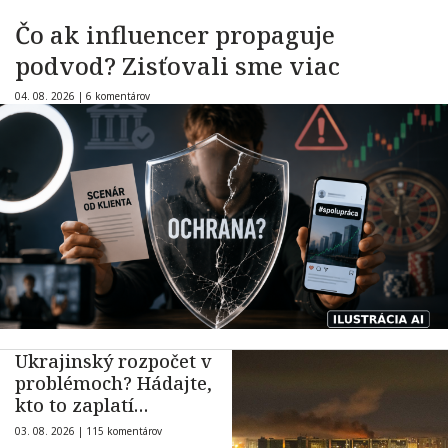
Čo ak influencer propaguje
podvod? Zisťovali sme viac
04. 08. 2026 |
6 komentárov
Ukrajinský rozpočet v
problémoch? Hádajte,
kto to zaplatí…
03. 08. 2026 |
115 komentárov