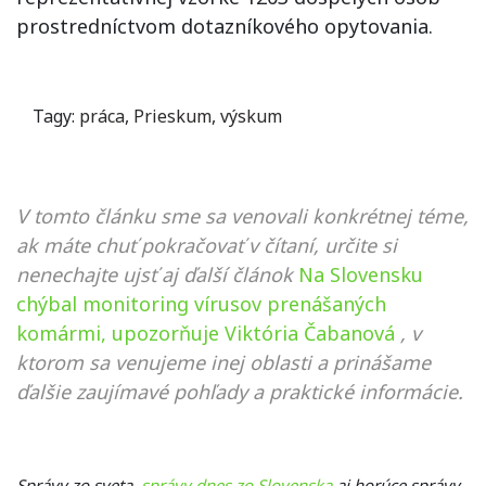
prostredníctvom dotazníkového opytovania.
Tagy:
práca
,
Prieskum
,
výskum
V tomto článku sme sa venovali konkrétnej téme,
ak máte chuť pokračovať v čítaní, určite si
nenechajte ujsť aj ďalší článok
Na Slovensku
chýbal monitoring vírusov prenášaných
komármi, upozorňuje Viktória Čabanová
, v
ktorom sa venujeme inej oblasti a prinášame
ďalšie zaujímavé pohľady a praktické informácie.
Správy zo sveta,
správy dnes zo Slovenska
aj horúce správy