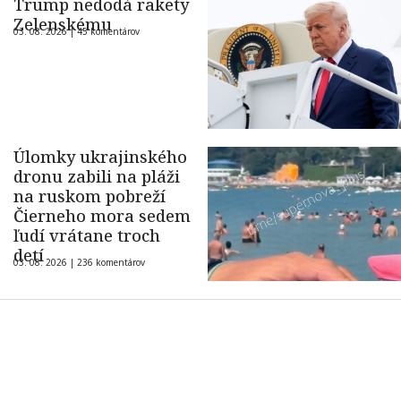
Trump nedodá rakety
Zelenskému
03. 08. 2026 |
45 komentárov
Úlomky ukrajinského
dronu zabili na pláži
na ruskom pobreží
Čierneho mora sedem
ľudí vrátane troch
detí
03. 08. 2026 |
236 komentárov