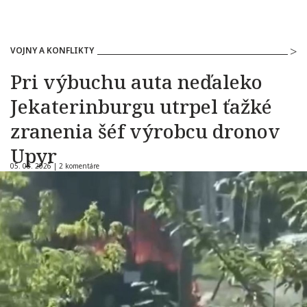
VOJNY A KONFLIKTY
Pri výbuchu auta neďaleko
Jekaterinburgu utrpel ťažké
zranenia šéf výrobcu dronov
Upyr
05. 08. 2026 |
2 komentáre