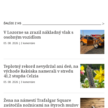
ĎALŠIE Z HS
V Lozorne sa zrazil nákladný vlak s
osobným vozidlom
05. 08. 2026 |
2 komentáre
Teplotný rekord nevydržal ani deň, na
východe Rakúska namerali v stredu
41,2 stupňa Celzia
05. 08. 2026 |
3 komentáre
Žena na námestí Trafalgar Square
zaútočila nožnicami na štyroch mužov