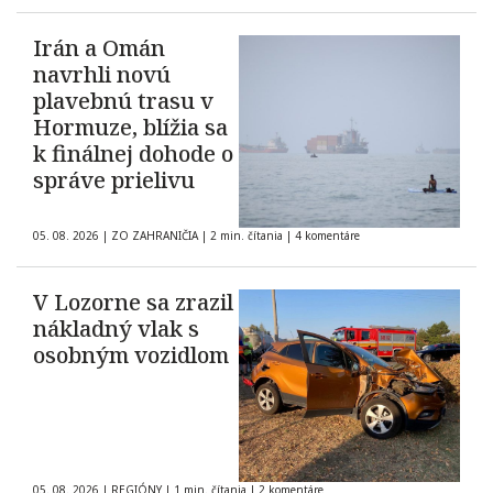
Irán a Omán
navrhli novú
plavebnú trasu v
Hormuze, blížia sa
k finálnej dohode o
správe prielivu
05. 08. 2026
|
ZO ZAHRANIČIA
|
2 min. čítania
|
4 komentáre
V Lozorne sa zrazil
nákladný vlak s
osobným vozidlom
05. 08. 2026
|
REGIÓNY
|
1 min. čítania
|
2 komentáre