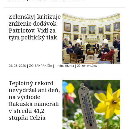
Zelenskyj kritizuje
zníženie dodávok
Patriotov. Vidí za
tým politický tlak
05. 08. 2026
|
ZO ZAHRANIČIA
|
1 min. čítania
|
20 komentárov
Teplotný rekord
nevydržal ani deň,
na východe
Rakúska namerali
v stredu 41,2
stupňa Celzia