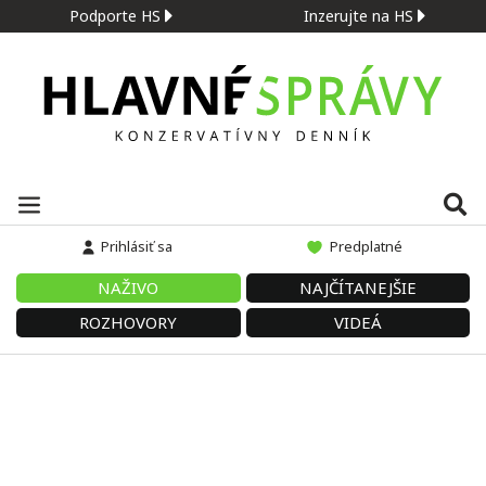
Podporte HS
Inzerujte na HS
Prihlásiť sa
Predplatné
NAŽIVO
NAJČÍTANEJŠIE
ROZHOVORY
VIDEÁ