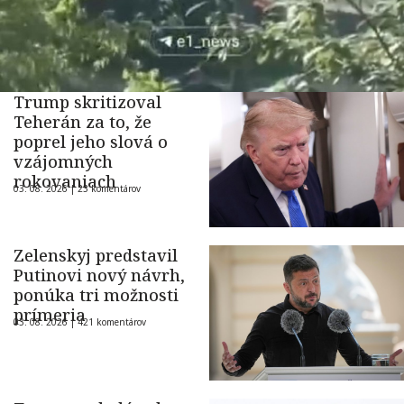
Trump skritizoval
Teherán za to, že
poprel jeho slová o
vzájomných
rokovaniach
03. 08. 2026 |
23 komentárov
Zelenskyj predstavil
Putinovi nový návrh,
ponúka tri možnosti
prímeria
03. 08. 2026 |
421 komentárov