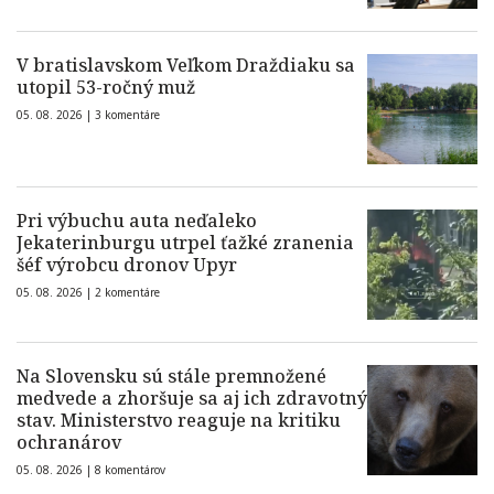
V bratislavskom Veľkom Draždiaku sa
utopil 53-ročný muž
05. 08. 2026 |
3 komentáre
Pri výbuchu auta neďaleko
Jekaterinburgu utrpel ťažké zranenia
šéf výrobcu dronov Upyr
05. 08. 2026 |
2 komentáre
Na Slovensku sú stále premnožené
medvede a zhoršuje sa aj ich zdravotný
stav. Ministerstvo reaguje na kritiku
ochranárov
05. 08. 2026 |
8 komentárov