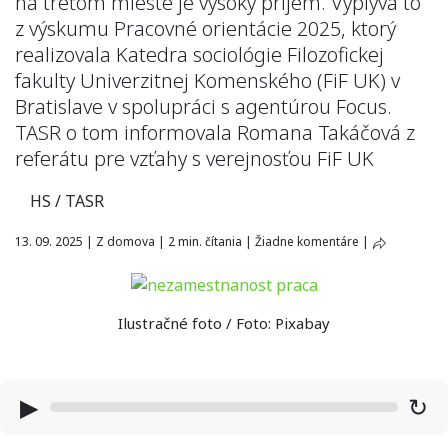
na treťom mieste je vysoký príjem. Vyplýva to
z výskumu Pracovné orientácie 2025, ktorý
realizovala Katedra sociológie Filozofickej
fakulty Univerzitnej Komenského (FiF UK) v
Bratislave v spolupráci s agentúrou Focus.
TASR o tom informovala Romana Takáčová z
referátu pre vzťahy s verejnosťou FiF UK
HS / TASR
13. 09. 2025
|
Z domova
|
2 min. čítania
|
Žiadne komentáre
|
Ilustračné foto / Foto: Pixabay
▶
↻