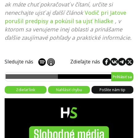
ak máte chuť pokračovať v čítaní, určite si
nenechajte ujsť aj ďalší článok
Vodič pri Jatove
porušil predpisy a pokúsil sa ujsť hliadke
, v
ktorom sa venujeme inej oblasti a prinášame
ďalšie zaujímavé pohľady a praktické informácie.
Sledujte nás
Zdieľajte nás
Prihlásiť sa
Zdieľať link
Nahlásiť chybu
Pošlite nám tip