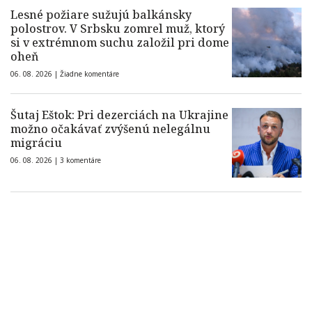
Lesné požiare sužujú balkánsky
polostrov. V Srbsku zomrel muž, ktorý
si v extrémnom suchu založil pri dome
oheň
06. 08. 2026 |
Žiadne komentáre
Šutaj Eštok: Pri dezerciách na Ukrajine
možno očakávať zvýšenú nelegálnu
migráciu
06. 08. 2026 |
3 komentáre