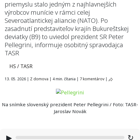
priemyslu stalo jedným z najhlavnejších
výrobcov munície v rámci celej
Severoatlantickej aliancie (NATO). Po
zasadnutí predstaviteľov krajín Bukureštskej
deviatky (B9) to uviedol prezident SR Peter
Pellegrini, informuje osobitný spravodajca
TASR
HS / TASR
13. 05. 2026
|
Z domova
|
4 min. čítania
|
7 komentárov
|
Na snímke slovenský prezident Peter Pellegrini / Foto: TASR-
Jaroslav Novák
▶
↻