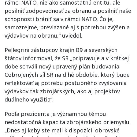
rámci NATO, nie ako samostatnú entitu, ale
posilniť zodpovednosť za obranu a posilniť naše
schopnosti brániť sa v rámci NATO. Čo je,
samozrejme, previazané aj s potrebou zvýšenia
výdavkov na obranu,“ uviedol.
Pellegrini zástupcov krajín B9 a severských
štátov informoval, že SR „pripravuje a v krátkej
dobe schváli nový upravený plán budovania
Ozbrojených síl SR na dlhé obdobie, ktorý bude
reflektovať aj potrebu postupného zvyšovania
výdavkov tak zbrojárskych, ako aj projektov
duálneho využitia“.
Podľa prezidenta je významnou témou
nedostatočná kapacita zbrojárskeho priemyslu.
„Dnes aj keby ste mali k dispozícii obrovské