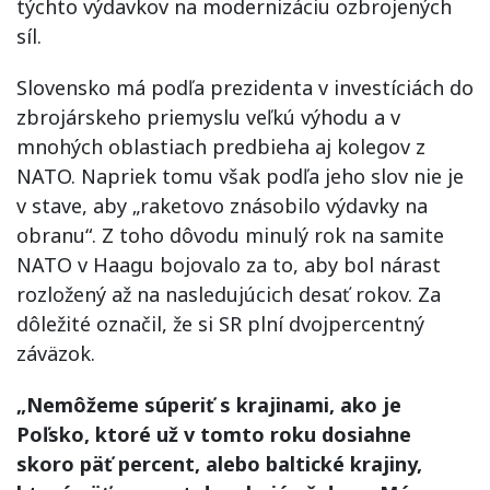
týchto výdavkov na modernizáciu ozbrojených
síl.
Slovensko má podľa prezidenta v investíciách do
zbrojárskeho priemyslu veľkú výhodu a v
mnohých oblastiach predbieha aj kolegov z
NATO. Napriek tomu však podľa jeho slov nie je
v stave, aby „raketovo znásobilo výdavky na
obranu“. Z toho dôvodu minulý rok na samite
NATO v Haagu bojovalo za to, aby bol nárast
rozložený až na nasledujúcich desať rokov. Za
dôležité označil, že si SR plní dvojpercentný
záväzok.
„Nemôžeme súperiť s krajinami, ako je
Poľsko, ktoré už v tomto roku dosiahne
skoro päť percent, alebo baltické krajiny,