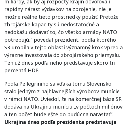
miliardy, ak by aj rozpočty krajín dovoľovali
rapídny nárast výdavkov na zbrojenie, nie je
možné reálne tieto prostriedky použiť. Pretože
zbrojárske kapacity sú nedostatočné a
nedokážu dodávať to, čo všetko armády NATO
potrebujú,“ povedal prezident, podľa ktorého
SR urobila v tejto oblasti významný krok vpred a
výrazne investovala do zbrojárskeho priemyslu.
Ten už dnes podľa neho predstavuje skoro tri
percentá HDP.
Podľa Pellegriniho sa vďaka tomu Slovensko
stalo jedným z najhlavnejších výrobcov munície
v rámci NATO. Uviedol, že na komerčnej báze SR
dodáva na Ukrajinu muníciu „v počtoch miliónov
a ten počet bude ešte do budúcna narastať“.
Ukrajina dnes podľa prezidenta predstavuje