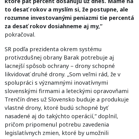
ktoré päť percent dosahujú už dnes. Máme na
to desať rokov a myslím si, že postupne, ale
rozumne investovanými peniazmi tie percentá
za desať rokov dosiahneme aj my,“
pokračoval.
SR podľa prezidenta okrem systému
protivzdušnej obrany Barak potrebuje aj
lacnejší spôsob ochrany – drony schopné
likvidovať druhé drony. „Som veľmi rád, že v
spolupráci s významnými inovatívnymi
slovenskými firmami a leteckými opravovňami
Trenčín dnes už Slovensko buduje a produkuje
vlastné drony, ktoré budú schopné byť
nasadené aj do takýchto operácií,“ doplnil,
pričom pripomenul potrebu zavedenia
legislatívnych zmien, ktoré by umožnili