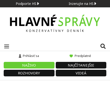
Podporte HS
Inzerujte na HS
Prihlásiť sa
Predplatné
NAŽIVO
NAJČÍTANEJŠIE
ROZHOVORY
VIDEÁ