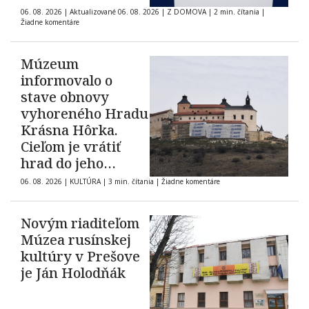
06. 08. 2026
|
Aktualizované 06. 08. 2026
|
Z DOMOVA
|
2 min. čítania
|
Žiadne komentáre
Múzeum
informovalo o
stave obnovy
vyhoreného Hradu
Krásna Hôrka.
Cieľom je vrátiť
hrad do jeho
pôvodnej podoby z
06. 08. 2026
|
KULTÚRA
|
3 min. čítania
|
Žiadne komentáre
roku 1903
Novým riaditeľom
Múzea rusínskej
kultúry v Prešove
je Ján Holodňák