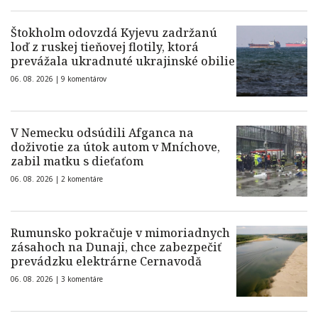
Štokholm odovzdá Kyjevu zadržanú
loď z ruskej tieňovej flotily, ktorá
prevážala ukradnuté ukrajinské obilie
06. 08. 2026 |
9 komentárov
V Nemecku odsúdili Afganca na
doživotie za útok autom v Mníchove,
zabil matku s dieťaťom
06. 08. 2026 |
2 komentáre
Rumunsko pokračuje v mimoriadnych
zásahoch na Dunaji, chce zabezpečiť
prevádzku elektrárne Cernavodă
06. 08. 2026 |
3 komentáre