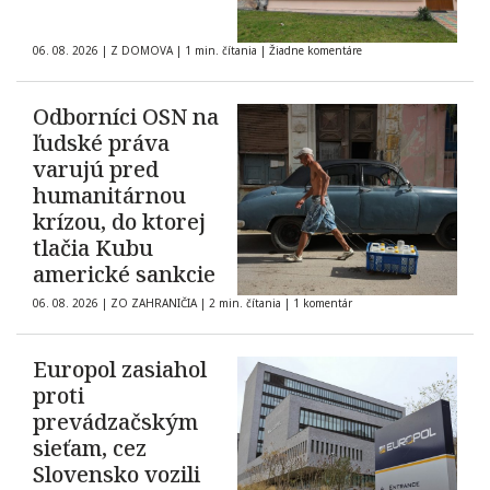
06. 08. 2026
|
Z DOMOVA
|
1 min. čítania
|
Žiadne komentáre
Odborníci OSN na
ľudské práva
varujú pred
humanitárnou
krízou, do ktorej
tlačia Kubu
americké sankcie
06. 08. 2026
|
ZO ZAHRANIČIA
|
2 min. čítania
|
1 komentár
Europol zasiahol
proti
prevádzačským
sieťam, cez
Slovensko vozili