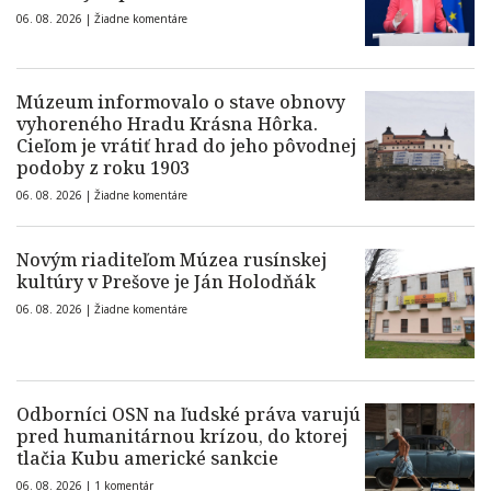
06. 08. 2026 |
Žiadne komentáre
Múzeum informovalo o stave obnovy
vyhoreného Hradu Krásna Hôrka.
Cieľom je vrátiť hrad do jeho pôvodnej
podoby z roku 1903
06. 08. 2026 |
Žiadne komentáre
Novým riaditeľom Múzea rusínskej
kultúry v Prešove je Ján Holodňák
06. 08. 2026 |
Žiadne komentáre
Odborníci OSN na ľudské práva varujú
pred humanitárnou krízou, do ktorej
tlačia Kubu americké sankcie
06. 08. 2026 |
1 komentár