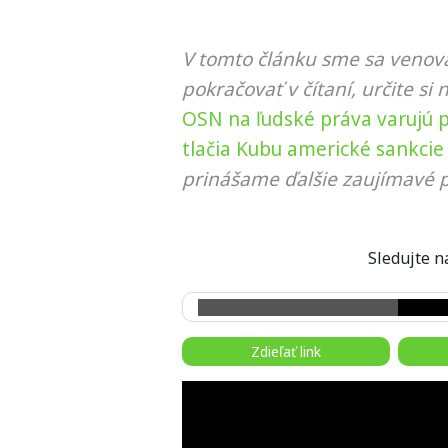
V tomto článku sme sa venova
pokračovať v čítaní, určite si 
OSN na ľudské práva varujú 
tlačia Kubu americké sankcie
prinášame ďalšie zaujímavé p
Sledujte
Zdieľať link