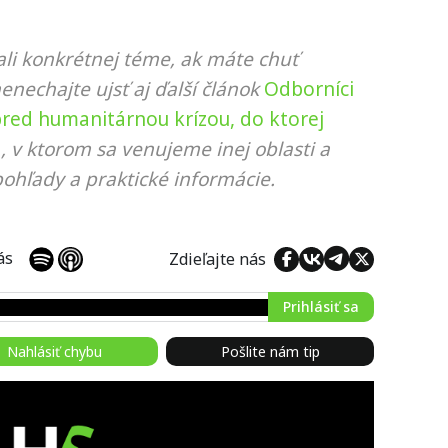
li konkrétnej téme, ak máte chuť
nenechajte ujsť aj ďalší článok
Odborníci
pred humanitárnou krízou, do ktorej
, v ktorom sa venujeme inej oblasti a
ohľady a praktické informácie.
 nás
Zdieľajte nás
Prihlásiť sa
Nahlásiť chybu
Pošlite nám tip