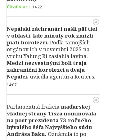
Čítať viac
|
14:22
Nepálski záchranári našli päť tiel
v oblasti, kde minulý rok zmizli
piati horolezci.
Podľa tamojších
orgánov ich v novembri 2025 na
vrchu Yalung Ri zasiahla lavína.
Medzi nezvestnými boli traja
zahraniční horolezci a dvaja
Nepálci,
uviedla agentúra Reuters.
14:07
Parlamentná frakcia
maďarskej
vládnej strany Tisza nominovala
na post prezidenta 73‑ročného
bývalého šéfa Najvyššieho súdu
Andrása Baku.
Oznámila to po