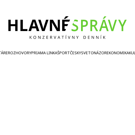
TÁRE
ROZHOVORY
PRIAMA LINKA
ŠPORT
ČESKY
SVETONÁZOR
EKONOMIKA
KU