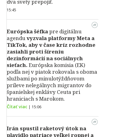
dva svety prepojiť.
15:45
Európska šéfka
pre digitálnu
agendu
vyzvala platformy Meta a
TikTok, aby v čase kríz rozhodne
zasiahli proti šíreniu
dezinformácií na sociálnych
sieťach.
Európska komisia (EK)
podľa nej v piatok rokovala s oboma
službami po minulotýždňovom
príleve nelegálnych migrantov do
španielskej enklávy Ceuta pri
hraniciach s Marokom.
Čítať viac
|
15:06
Irán spustil raketový útok na
plavidlo patriace veľkej ropnej a