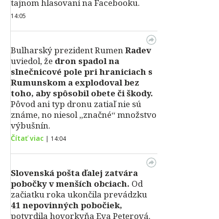
tajnom hlasovaní na Facebooku.
14:05
Bulharský prezident Rumen
Radev
uviedol, že
dron spadol na
slnečnicové pole pri hraniciach s
Rumunskom a explodoval bez
toho, aby spôsobil obete či škody.
Pôvod ani typ dronu zatiaľ nie sú
známe, no niesol „značné“ množstvo
výbušnín.
Čítať viac
|
14:04
Slovenská pošta ďalej zatvára
pobočky v menších obciach.
Od
začiatku roka ukončila prevádzku
41 nepovinných pobočiek,
potvrdila hovorkyňa Eva Peterová.