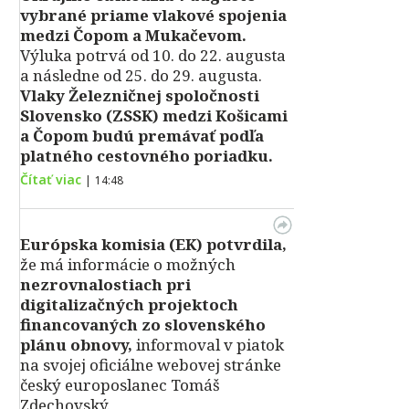
vybrané priame vlakové spojenia
medzi Čopom a Mukačevom.
Výluka potrvá od 10. do 22. augusta
a následne od 25. do 29. augusta.
Vlaky Železničnej spoločnosti
Slovensko (ZSSK) medzi Košicami
a Čopom budú premávať podľa
platného cestovného poriadku.
Čítať viac
|
14:48
Európska komisia (EK) potvrdila,
že má informácie o možných
nezrovnalostiach pri
digitalizačných projektoch
financovaných zo slovenského
plánu obnovy,
informoval v piatok
na svojej oficiálne webovej stránke
český europoslanec Tomáš
Zdechovský.