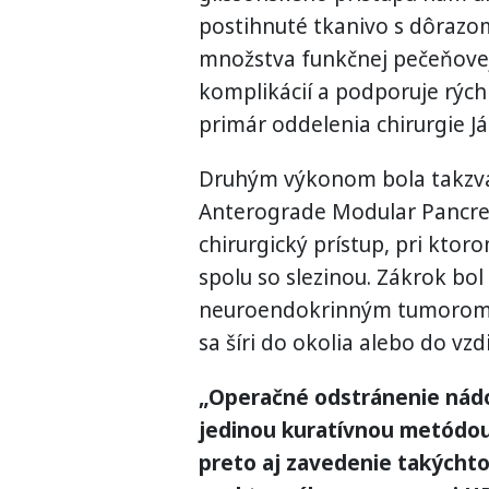
postihnuté tkanivo s dôrazo
množstva funkčnej pečeňovej 
komplikácií a podporuje rýchl
primár oddelenia chirurgie J
Druhým výkonom bola takzva
Anterograde Modular Pancrea
chirurgický prístup, pri ktor
spolu so slezinou. Zákrok bol
neuroendokrinným tumorom (N
sa šíri do okolia alebo do vz
„Operačné odstránenie nádo
jedinou kuratívnou metódou 
preto aj zavedenie takýcht