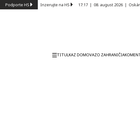
Podporte HS
Inzerujte na HS
17:17
|
08. august 2026
|
Oskár
TITULKA
Z DOMOVA
ZO ZAHRANIČIA
KOMEN