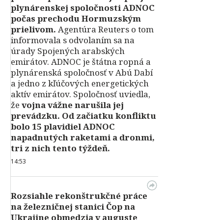
plynárenskej spoločnosti ADNOC
počas prechodu Hormuzským
prielivom.
Agentúra Reuters o tom
informovala s odvolaním sa na
úrady Spojených arabských
emirátov. ADNOC je štátna ropná a
plynárenská spoločnosť v Abú Dabí
a jedno z kľúčových energetických
aktív emirátov. Spoločnosť uviedla,
že
vojna vážne narušila jej
prevádzku. Od začiatku konfliktu
bolo 15 plavidiel ADNOC
napadnutých raketami a dronmi,
tri z nich tento týždeň.
14:53
Rozsiahle rekonštrukčné práce
na železničnej stanici Čop na
Ukrajine obmedzia v auguste