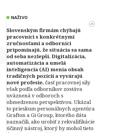
NAŽIVO
Slovenským firmám chýbajú
pracovníci s konkrétnymi
zručnosťami a odborníci
pripomínajú, že situácia sa sama
↻
od seba nezlepší.
Digitalizácia,
automatizácia a umelá
inteligencia (AI) menia obsah
tradičných pozícií a vyvárajú
nové profesie,
časť pracovnej sily
však podľa odborníkov zostáva
uväznená v odboroch s
obmedzenou perspektívou. Ukázal
to prieskum personálnych agentúra
Grafton a Gi Group, ktorého dáta
naznačili, ako urobiť z rekvalifikácie
účinný nástroj, ktorý by mohol tieto