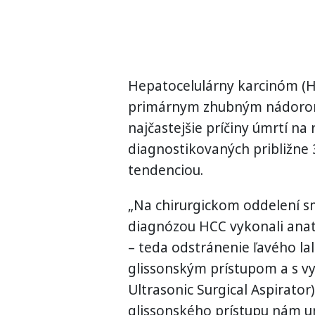
Hepatocelulárny karcinóm (HC
primárnym zhubným nádorom 
najčastejšie príčiny úmrtí na
diagnostikovaných približne 
tendenciou.
„Na chirurgickom oddelení s
diagnózou HCC vykonali ana
– teda odstránenie ľavého la
glissonským prístupom a s v
Ultrasonic Surgical Aspirator
glissonského prístupu nám u