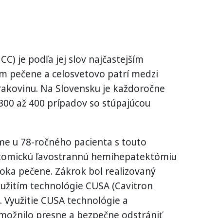
C) je podľa jej slov najčastejším
pečene a celosvetovo patrí medzi
 rakovinu. Na Slovensku je každoročne
300 až 400 prípadov so stúpajúcou
me u 78-ročného pacienta s touto
tomickú ľavostrannú hemihepatektómiu
loka pečene. Zákrok bol realizovaný
yužitím technológie CUSA (Cavitron
). Využitie CUSA technológie a
možnilo presne a bezpečne odstrániť