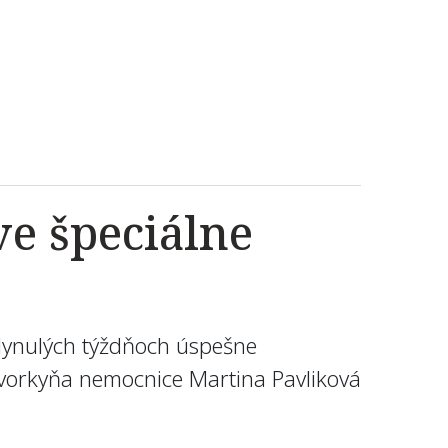
ve špeciálne
uplynulých týždňoch úspešne
ovorkyňa nemocnice Martina Pavliková