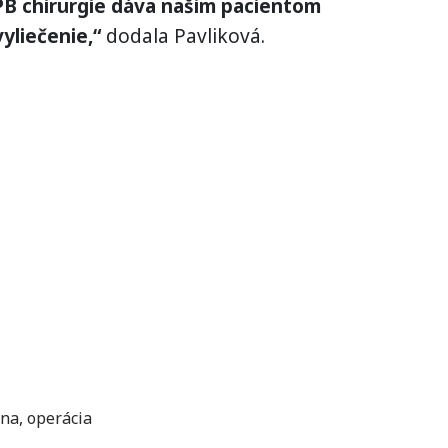
PB chirurgie dáva našim pacientom
yliečenie,“
dodala Pavliková.
ana
,
operácia