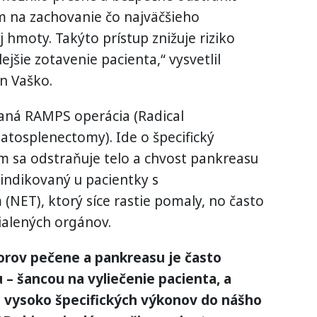
m na zachovanie čo najväčšieho
hmoty. Takýto prístup znižuje riziko
ejšie zotavenie pacienta,“ vysvetlil
án Vaško.
ná RAMPS operácia (Radical
tosplenectomy). Ide o špecifický
om sa odstraňuje telo a chvost pankreasu
 indikovaný u pacientky s
ET), ktorý síce rastie pomaly, no často
dialených orgánov.
rov pečene a pankreasu je často
– šancou na vyliečenie pacienta, a
o vysoko špecifických výkonov do nášho