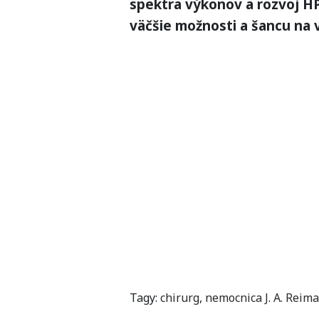
spektra výkonov a rozvoj H
väčšie možnosti a šancu na v
Tagy:
chirurg
,
nemocnica J. A. Reim