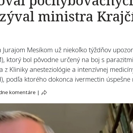
zoval pochybovačnýc
ýval ministra Krajčí
om Jurajom Mesíkom už niekoľko týždňov upozor
, ktorý bol pôvodne určený na boj s parazitmi,
a z Kliniky anesteziológie a intenzívnej medi
, podľa ktorého dokonca ivermectin úspešne na
adne komentáre
|