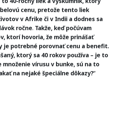
e to 40-ročný liek a výskumník, ktorý
Nobelovú cenu, pretože tento liek
ivotov v Afrike či v Indii a dodnes sa
 dávok ročne
.
Takže, keď počúvam
, ktorí hovoria, že môže prinášať
dy je potrebné porovnať cenu a benefit.
šaný, ktorý sa 40 rokov používa – je to
e množenie vírusu v bunke, sú na to
akať na nejaké špeciálne dôkazy?
”