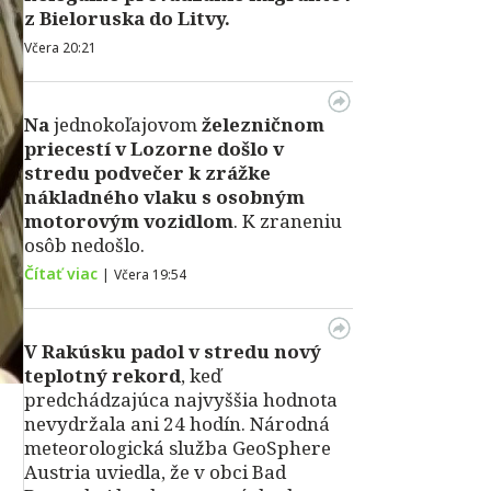
z Bieloruska do Litvy.
Včera 20:21
Na
jednokoľajovom
železničnom
priecestí v Lozorne došlo v
stredu podvečer k zrážke
nákladného vlaku s osobným
motorovým vozidlom
. K zraneniu
osôb nedošlo.
Čítať viac
|
Včera 19:54
V Rakúsku padol v stredu nový
teplotný rekord
, keď
predchádzajúca najvyššia hodnota
nevydržala ani 24 hodín. Národná
meteorologická služba GeoSphere
Austria uviedla, že v obci Bad