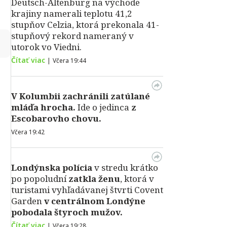
Deutsch-Altenburg na východe
krajiny namerali teplotu 41,2
stupňov Celzia, ktorá prekonala 41-
stupňový rekord nameraný v
↻
utorok vo Viedni.
Čítať viac
|
Včera 19:44
V Kolumbii zachránili zatúlané
mláďa hrocha.
Ide o jedinca
z
Escobarovho chovu.
Včera 19:42
Londýnska polícia
v stredu krátko
po popoludní
zatkla ženu
, ktorá v
turistami vyhľadávanej štvrti Covent
Garden
v centrálnom Londýne
pobodala štyroch mužov.
Čítať viac
|
Včera 19:28