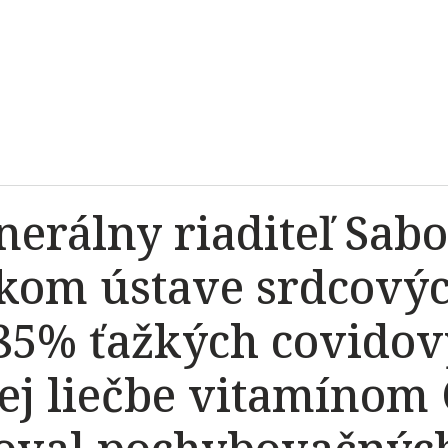
nerálny riaditeľ Sabo
kom ústave srdcovýc
 85% ťažkých covidov
j liečbe vitamínom 