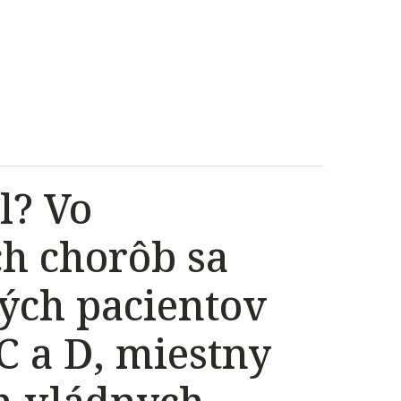
l? Vo
h chorôb sa
ých pacientov
C a D, miestny