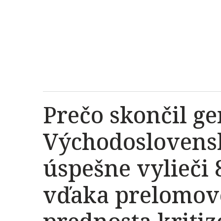
Prečo skončil ge
Východoslovens
úspešne vylieči
vďaka prelomove