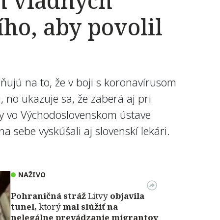
h vládnych
ho, aby povolil
ňujú na to, že v boji s koronavírusom
 no ukazuje sa, že zaberá aj pri
cíny vo Východoslovenskom ústave
 sebe vyskúšali aj slovenskí lekári.
NAŽIVO
Pohraničná stráž
Litvy
objavila
tunel,
ktorý
mal slúžiť na
nelegálne prevádzanie migrantov