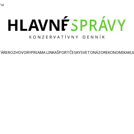
ína
TÁRE
ROZHOVORY
PRIAMA LINKA
ŠPORT
ČESKY
SVETONÁZOR
EKONOMIKA
KU