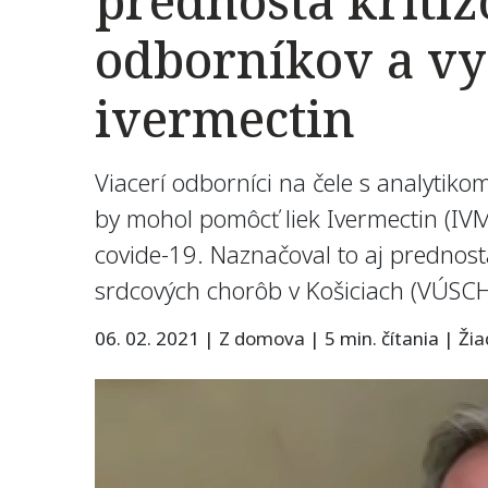
prednosta kriti
odborníkov a vyz
ivermectin
Viacerí odborníci na čele s analytik
by mohol pomôcť liek Ivermectin (IVM)
covide-19. Naznačoval to aj prednost
srdcových chorôb v Košiciach (VÚSCH)
06. 02. 2021
|
Z domova
|
5 min. čítania
|
Ži