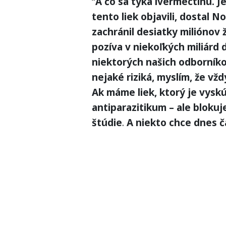
“
A čo sa týka ivermectinu. J
tento liek objavili, dostal 
zachránil desiatky miliónov ž
pozíva v niekoľkých miliárd
niektorých našich odborníkov
nejaké riziká, myslím, že vž
Ak máme liek, ktorý je vyskú
antiparazitikum – ale blokuj
štúdie
.
A niekto chce dnes č