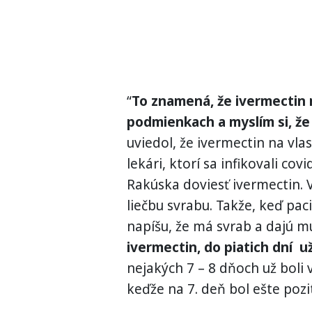
“
To znamená, že ivermectin 
podmienkach a myslím si, ž
uviedol, že ivermectin na vlas
lekári, ktorí sa infikovali cov
Rakúska doviesť ivermectin. 
liečbu svrabu. Takže, keď pa
napíšu, že má svrab a dajú m
ivermectin, do piatich dní u
nejakých 7 – 8 dňoch už boli 
keďže na 7. deň bol ešte pozit