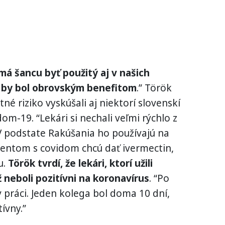
má šancu byť použitý aj v našich
e by bol obrovským benefitom
.” Török
tné riziko vyskúšali aj niektorí slovenskí
idom-19. “Lekári si nechali veľmi rýchlo z
V podstate Rakúšania ho používajú na
cientom s covidom chcú dať ivermectin,
u.
Török tvrdí, že lekári, ktorí užili
ž neboli pozitívni na koronavírus
. “Po
v práci. Jeden kolega bol doma 10 dní,
ívny.”