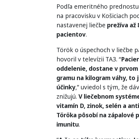
Podľa emeritného prednostu k
na pracovisku v Košiciach po
nastavenej liečbe
prežíva až
pacientov
.
Török o úspechoch v liečbe 
hovoril v televízii TA3. “
Pacien
oddelenie, dostane v prvom 
gramu na kilogram váhy, to 
účinky
,” uviedol s tým, že d
znižujú.
V liečebnom systéme,
vitamín D, zinok, selén a an
Töröka pôsobí na zápalové 
imunitu
.