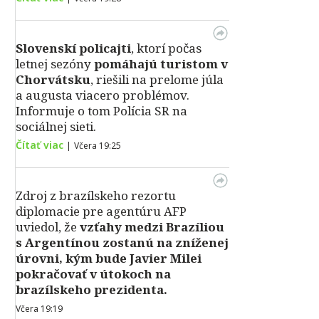
Slovenskí policajti
, ktorí počas
letnej sezóny
pomáhajú turistom v
Chorvátsku
, riešili na prelome júla
a augusta viacero problémov.
Informuje o tom Polícia SR na
sociálnej sieti.
Čítať viac
|
Včera 19:25
Zdroj z brazílskeho rezortu
diplomacie pre agentúru AFP
uviedol, že
vzťahy medzi Brazíliou
s Argentínou zostanú na zníženej
úrovni, kým bude Javier Milei
pokračovať v útokoch na
brazílskeho prezidenta.
Včera 19:19