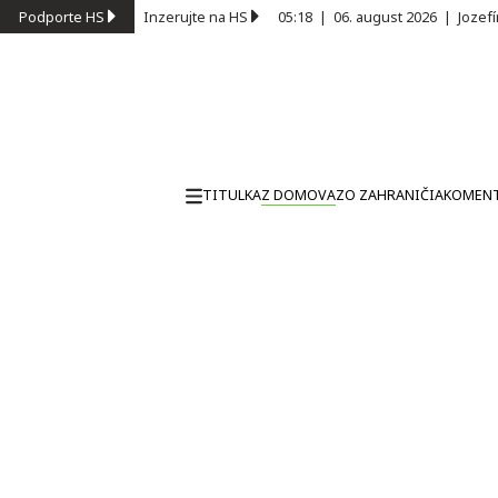
Podporte HS
Inzerujte na HS
05:18
|
06. august 2026
|
Jozef
TITULKA
Z DOMOVA
ZO ZAHRANIČIA
KOMEN