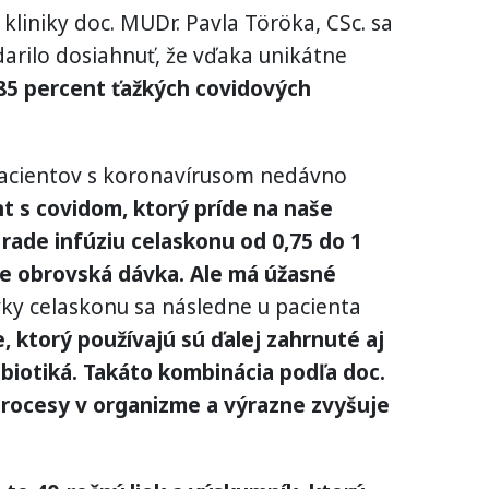
liniky doc. MUDr. Pavla Töröka, CSc. sa
darilo dosiahnuť, že vďaka unikátne
 85 percent ťažkých covidových
pacientov s koronavírusom nedávno
t s covidom, ktorý príde na naše
rade infúziu celaskonu od 0,75 do 1
je obrovská dávka. Ale má úžasné
ávky celaskonu sa následne u pacienta
 ktorý používajú sú ďalej zahrnuté aj
tibiotiká. Takáto kombinácia podľa doc.
procesy v organizme a výrazne zvyšuje