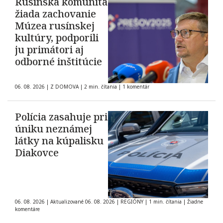
Rusínska komunita
žiada zachovanie
Múzea rusínskej
kultúry, podporili
ju primátori aj
odborné inštitúcie
06. 08. 2026
|
Z DOMOVA
|
2 min. čítania
|
1 komentár
Polícia zasahuje pri
úniku neznámej
látky na kúpalisku
Diakovce
06. 08. 2026
|
Aktualizované 06. 08. 2026
|
REGIÓNY
|
1 min. čítania
|
Žiadne
komentáre