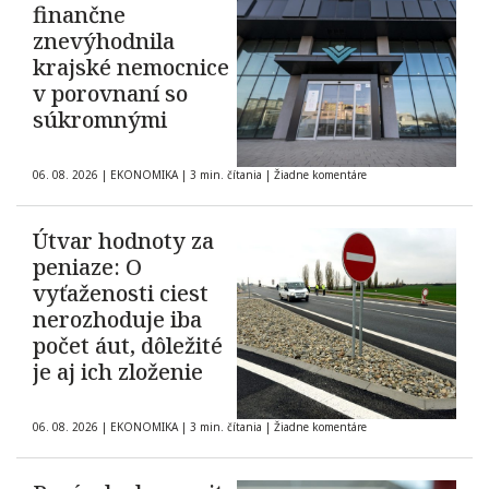
finančne
znevýhodnila
krajské nemocnice
v porovnaní so
súkromnými
06. 08. 2026
|
EKONOMIKA
|
3 min. čítania
|
Žiadne komentáre
Útvar hodnoty za
peniaze: O
vyťaženosti ciest
nerozhoduje iba
počet áut, dôležité
je aj ich zloženie
06. 08. 2026
|
EKONOMIKA
|
3 min. čítania
|
Žiadne komentáre