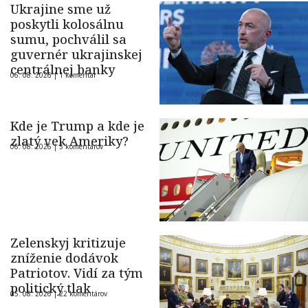
Ukrajine sme už
poskytli kolosálnu
sumu, pochválil sa
guvernér ukrajinskej
centrálnej banky
06. 08. 2026 |
1 komentár
Kde je Trump a kde je
zlatý vek Ameriky?
06. 08. 2026 |
5 komentárov
Zelenskyj kritizuje
zníženie dodávok
Patriotov. Vidí za tým
politický tlak
05. 08. 2026 |
22 komentárov