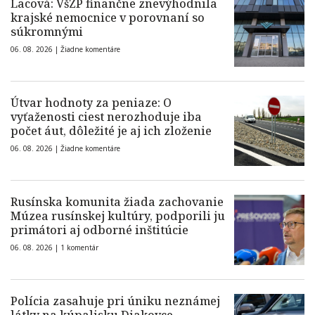
Lacová: VšZP finančne znevýhodnila
krajské nemocnice v porovnaní so
súkromnými
06. 08. 2026 |
Žiadne komentáre
Útvar hodnoty za peniaze: O
vyťaženosti ciest nerozhoduje iba
počet áut, dôležité je aj ich zloženie
06. 08. 2026 |
Žiadne komentáre
Rusínska komunita žiada zachovanie
Múzea rusínskej kultúry, podporili ju
primátori aj odborné inštitúcie
06. 08. 2026 |
1 komentár
Polícia zasahuje pri úniku neznámej