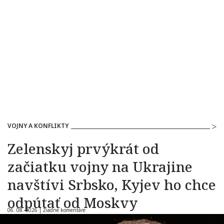
VOJNY A KONFLIKTY
Zelenskyj prvýkrát od
začiatku vojny na Ukrajine
navštívi Srbsko, Kyjev ho chce
odpútať od Moskvy
06. 08. 2026 |
Žiadne komentáre