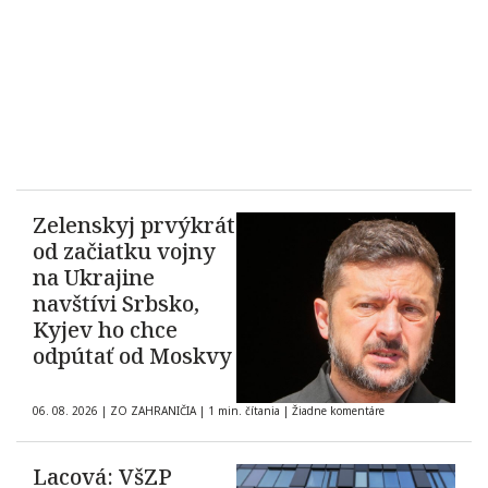
Zelenskyj prvýkrát
od začiatku vojny
na Ukrajine
navštívi Srbsko,
Kyjev ho chce
odpútať od Moskvy
06. 08. 2026
|
ZO ZAHRANIČIA
|
1 min. čítania
|
Žiadne komentáre
Lacová: VšZP