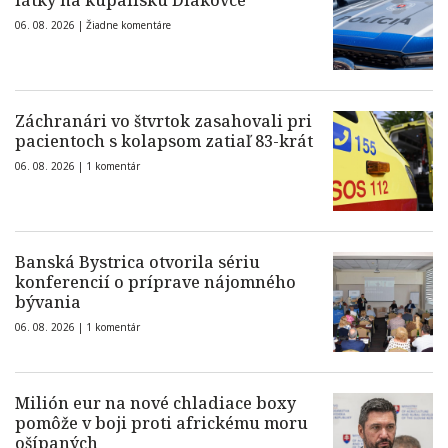
látky na kúpalisku Diakovce
06. 08. 2026 |
Žiadne komentáre
Záchranári vo štvrtok zasahovali pri
pacientoch s kolapsom zatiaľ 83-krát
06. 08. 2026 |
1 komentár
Banská Bystrica otvorila sériu
konferencií o príprave nájomného
bývania
06. 08. 2026 |
1 komentár
Milión eur na nové chladiace boxy
pomôže v boji proti africkému moru
ošípaných