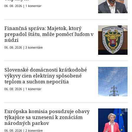
06. 08. 2026 |
1 komentár
Finančná správa: Majetok, ktorý
prepadol štátu, môže pomôcť ľuďom v
núdzi
06. 08. 2026 |
3 komentáre
Slovenské domácnosti krátkodobé
výkyvy cien elektriny spôsobené
teplom a suchom nepocítia
06. 08. 2026 |
1 komentár
Európska komisia posudzuje obavy
týkajúce sa uznesení k zonáciám
národných parkov
06. 08. 2026 |
2 komentáre