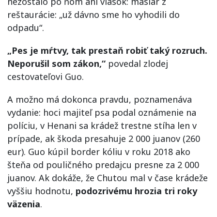
nezostalo po ňom ani vlások: mäsiar z
reštaurácie: „už dávno sme ho vyhodili do
odpadu“.
„Pes je mŕtvy, tak prestaň robiť taký rozruch.
Neporušil som zákon,“
povedal zlodej
cestovateľovi Guo.
A možno má dokonca pravdu, poznamenáva
vydanie: hoci majiteľ psa podal oznámenie na
políciu, v Henani sa krádež trestne stíha len v
prípade, ak škoda presahuje 2 000 juanov (260
eur). Guo kúpil border kóliu v roku 2018 ako
šteňa od pouličného predajcu presne za 2 000
juanov. Ak dokáže, že Chutou mal v čase krádeže
vyššiu hodnotu,
podozrivému hrozia tri roky
väzenia
.