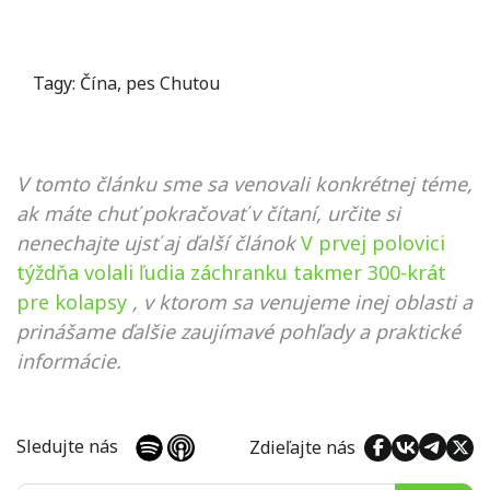
Tagy:
Čína
,
pes Chutou
V tomto článku sme sa venovali konkrétnej téme,
ak máte chuť pokračovať v čítaní, určite si
nenechajte ujsť aj ďalší článok
V prvej polovici
týždňa volali ľudia záchranku takmer 300-krát
pre kolapsy
, v ktorom sa venujeme inej oblasti a
prinášame ďalšie zaujímavé pohľady a praktické
informácie.
Sledujte nás
Zdieľajte nás