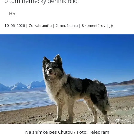
o tom nemecký denník Bild
HS
10. 06. 2026
|
Zo zahraničia
|
2 min. čítania
|
8 komentárov
|
Na snímke pes Chutou / Foto: Telegram