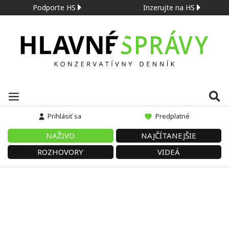
Podporte HS
Inzerujte na HS
Prihlásiť sa
Predplatné
NAŽIVO
NAJČÍTANEJŠIE
ROZHOVORY
VIDEÁ