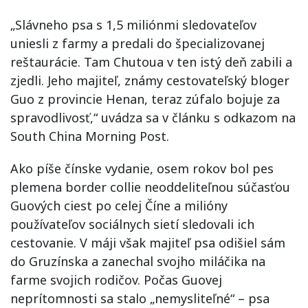
„Slávneho psa s 1,5 miliónmi sledovateľov
uniesli z farmy a predali do špecializovanej
reštaurácie. Tam Chutoua v ten istý deň zabili a
zjedli. Jeho majiteľ, známy cestovateľský bloger
Guo z provincie Henan, teraz zúfalo bojuje za
spravodlivosť,“ uvádza sa v článku s odkazom na
South China Morning Post.
Ako píše čínske vydanie, osem rokov bol pes
plemena border collie neoddeliteľnou súčasťou
Guových ciest po celej Číne a milióny
používateľov sociálnych sietí sledovali ich
cestovanie. V máji však majiteľ psa odišiel sám
do Gruzínska a zanechal svojho miláčika na
farme svojich rodičov. Počas Guovej
neprítomnosti sa stalo „nemysliteľné“ – psa