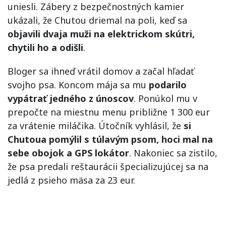
uniesli. Zábery z bezpečnostných kamier
ukázali, že Chutou driemal na poli, keď sa
objavili dvaja muži na elektrickom skútri,
chytili ho a odišli
.
Bloger sa ihneď vrátil domov a začal hľadať
svojho psa. Koncom mája sa mu
podarilo
vypátrať jedného z únoscov
. Ponúkol mu v
prepočte na miestnu menu približne 1 300 eur
za vrátenie miláčika. Útočník vyhlásil, že
si
Chutoua pomýlil s túlavým psom, hoci mal na
sebe obojok a GPS lokátor
. Nakoniec sa zistilo,
že psa predali reštaurácii špecializujúcej sa na
jedlá z psieho mäsa za 23 eur.