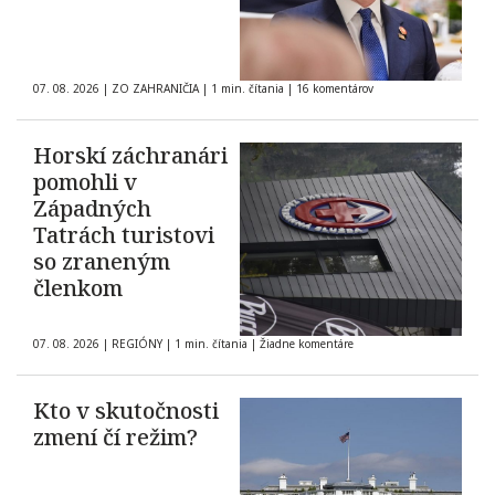
07. 08. 2026
|
ZO ZAHRANIČIA
|
1 min. čítania
|
16 komentárov
Horskí záchranári
pomohli v
Západných
Tatrách turistovi
so zraneným
členkom
07. 08. 2026
|
REGIÓNY
|
1 min. čítania
|
Žiadne komentáre
Kto v skutočnosti
zmení čí režim?