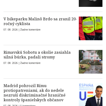
V bikeparku Malinô Brdo sa zranil 20-
ročný cyklista
07. 08. 2026 |
Žiadne komentáre
Rimavskú Sobotu a okolie zasiahla
silná búrka, padali stromy
07. 08. 2026 |
Žiadne komentáre
Madrid pohrozil Rímu
protiopatreniami, ak do nedele
nezruší diskriminačné hraničné
kontroly španielskych občanov
07. 08. 2026 |
5 komentárov