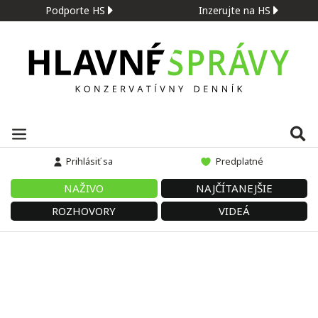
Podporte HS
Inzerujte na HS
Prihlásiť sa
Predplatné
NAŽIVO
NAJČÍTANEJŠIE
ROZHOVORY
VIDEÁ