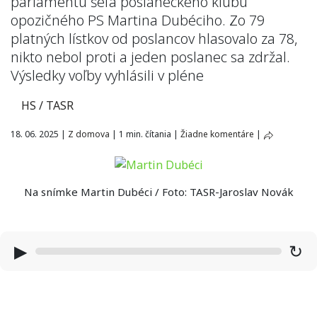
parlamentu šéfa poslaneckého klubu
opozičného PS Martina Dubéciho. Zo 79
platných lístkov od poslancov hlasovalo za 78,
nikto nebol proti a jeden poslanec sa zdržal.
Výsledky voľby vyhlásili v pléne
HS / TASR
18. 06. 2025
|
Z domova
|
1 min. čítania
|
Žiadne komentáre
|
Na snímke Martin Dubéci / Foto: TASR-Jaroslav Novák
▶
↻