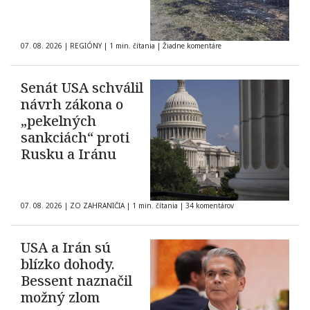
07. 08. 2026
|
REGIÓNY
|
1 min. čítania
|
Žiadne komentáre
Senát USA schválil
návrh zákona o
„pekelných
sankciách“ proti
Rusku a Iránu
07. 08. 2026
|
ZO ZAHRANIČIA
|
1 min. čítania
|
34 komentárov
USA a Irán sú
blízko dohody.
Bessent naznačil
možný zlom