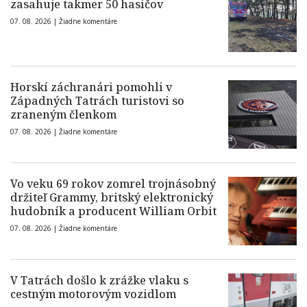
zasahuje takmer 50 hasičov
07. 08. 2026 |
Žiadne komentáre
Horskí záchranári pomohli v
Západných Tatrách turistovi so
zraneným členkom
07. 08. 2026 |
Žiadne komentáre
Vo veku 69 rokov zomrel trojnásobný
držiteľ Grammy, britský elektronický
hudobník a producent William Orbit
07. 08. 2026 |
Žiadne komentáre
V Tatrách došlo k zrážke vlaku s
cestným motorovým vozidlom