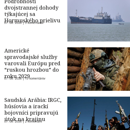
Podrobnosti
dvojstrannej dohody
týkajúcej sa
Hormuského prielivu
07. 08. 2026 |
5 komentárov
Americké
spravodajské služby
varovali Európu pred
“ruskou hrozbou” do
roku 2029
07. 08. 2026 |
13 komentárov
Saudská Arábia: IRGC,
húsíovia a irackí
bojovníci pripravujú
útok na krajinu
07. 08. 2026 |
2 komentáre