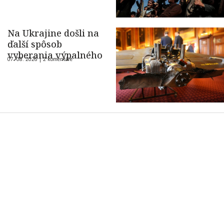
Na Ukrajine došli na
ďalší spôsob
vyberania výpalného
07. 08. 2026 |
2 komentáre