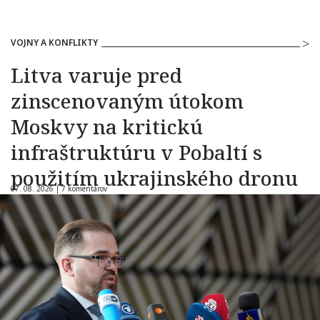
VOJNY A KONFLIKTY
Litva varuje pred
zinscenovaným útokom
Moskvy na kritickú
infraštruktúru v Pobaltí s
použitím ukrajinského dronu
07. 08. 2026 |
7 komentárov