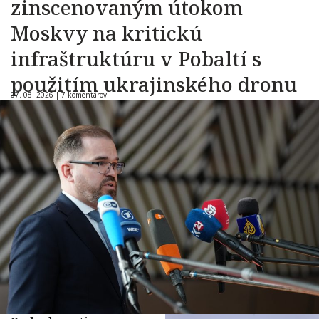
zinscenovaným útokom
Moskvy na kritickú
infraštruktúru v Pobaltí s
použitím ukrajinského dronu
07. 08. 2026 |
7 komentárov