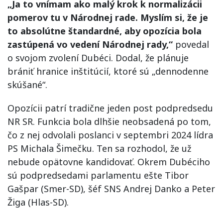
„Ja to vnímam ako malý krok k normalizácii
pomerov tu v Národnej rade. Myslím si, že je
to absolútne štandardné, aby opozícia bola
zastúpená vo vedení Národnej rady,“
povedal
o svojom zvolení Dubéci. Dodal, že plánuje
brániť hranice inštitúcií, ktoré sú „dennodenne
skúšané“.
Opozícii patrí tradične jeden post podpredsedu
NR SR. Funkcia bola dlhšie neobsadená po tom,
čo z nej odvolali poslanci v septembri 2024 lídra
PS Michala Šimečku. Ten sa rozhodol, že už
nebude opätovne kandidovať. Okrem Dubéciho
sú podpredsedami parlamentu ešte Tibor
Gašpar (Smer-SD), šéf SNS Andrej Danko a Peter
Žiga (Hlas-SD).