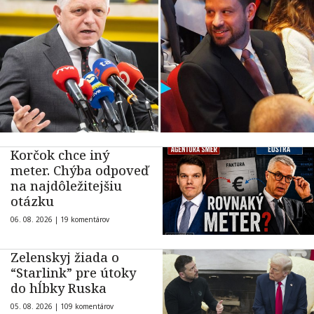
Korčok chce iný
meter. Chýba odpoveď
na najdôležitejšiu
otázku
06. 08. 2026 |
19 komentárov
Zelenskyj žiada o
“Starlink” pre útoky
do hĺbky Ruska
05. 08. 2026 |
109 komentárov