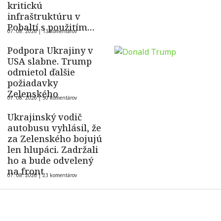
kritickú
infraštruktúru v
Pobaltí s použitím
07. 08. 2026 |
13 komentárov
ukrajinského dronu
Podpora Ukrajiny v
USA slabne. Trump
odmietol ďalšie
požiadavky
Zelenského
07. 08. 2026 |
50 komentárov
Ukrajinský vodič
autobusu vyhlásil, že
za Zelenského bojujú
len hlupáci. Zadržali
ho a bude odvelený
na front
07. 08. 2026 |
23 komentárov