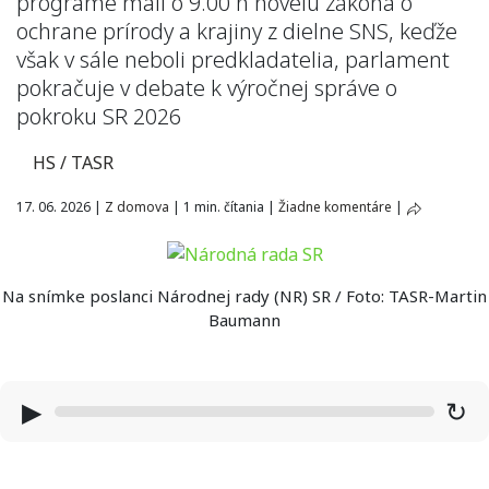
programe mali o 9.00 h novelu zákona o
ochrane prírody a krajiny z dielne SNS, keďže
však v sále neboli predkladatelia, parlament
pokračuje v debate k výročnej správe o
pokroku SR 2026
HS / TASR
17. 06. 2026
|
Z domova
|
1 min. čítania
|
Žiadne komentáre
|
Na snímke poslanci Národnej rady (NR) SR / Foto: TASR-Martin
Baumann
▶
↻