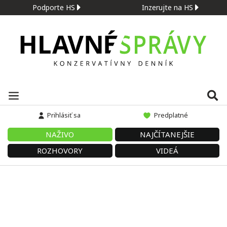
Podporte HS
Inzerujte na HS
Prihlásiť sa
Predplatné
NAŽIVO
NAJČÍTANEJŠIE
ROZHOVORY
VIDEÁ