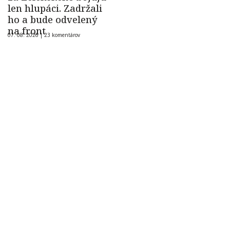
len hlupáci. Zadržali
ho a bude odvelený
na front
07. 08. 2026 |
23 komentárov