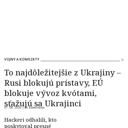
VOJNY A KONFLIKTY
To najdôležitejšie z Ukrajiny –
Rusi blokujú prístavy, EÚ
blokuje vývoz kvótami,
sťažujú sa Ukrajinci
07. 08. 2026 |
26 komentárov
Hackeri odhalili, kto
poskytoval presné