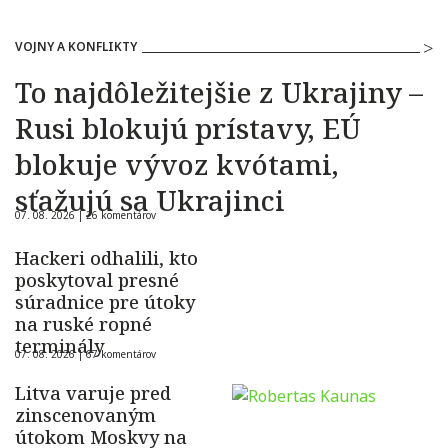
VOJNY A KONFLIKTY
To najdôležitejšie z Ukrajiny –
Rusi blokujú prístavy, EÚ
blokuje vývoz kvótami,
sťažujú sa Ukrajinci
07. 08. 2026 |
26 komentárov
Hackeri odhalili, kto
poskytoval presné
súradnice pre útoky
na ruské ropné
terminály
07. 08. 2026 |
67 komentárov
Litva varuje pred
zinscenovaným
útokom Moskvy na