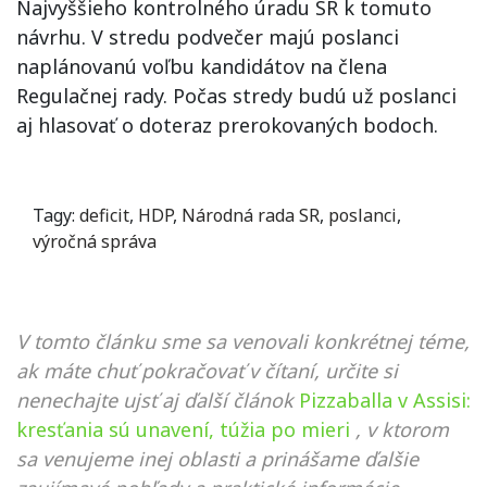
Najvyššieho kontrolného úradu SR k tomuto
návrhu. V stredu podvečer majú poslanci
naplánovanú voľbu kandidátov na člena
Regulačnej rady. Počas stredy budú už poslanci
aj hlasovať o doteraz prerokovaných bodoch.
Tagy:
deficit
,
HDP
,
Národná rada SR
,
poslanci
,
výročná správa
V tomto článku sme sa venovali konkrétnej téme,
ak máte chuť pokračovať v čítaní, určite si
nenechajte ujsť aj ďalší článok
Pizzaballa v Assisi:
kresťania sú unavení, túžia po mieri
, v ktorom
sa venujeme inej oblasti a prinášame ďalšie