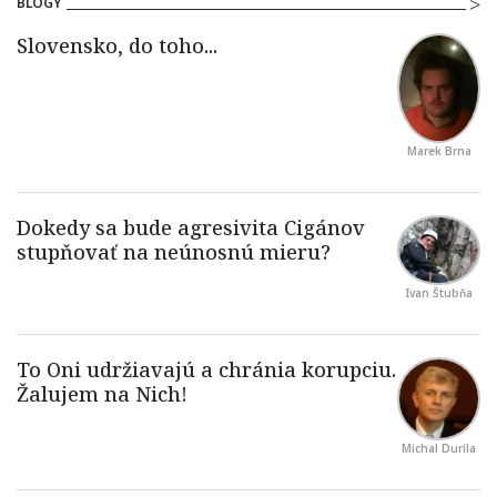
BLOGY
Marek Brna
Ivan Štubňa
Michal Durila