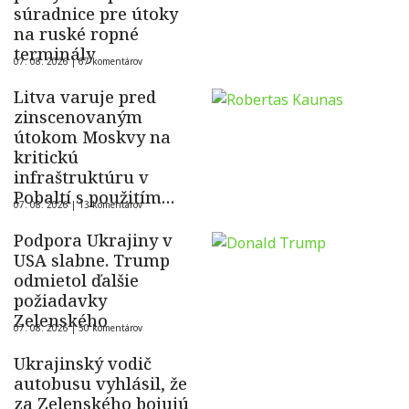
súradnice pre útoky
na ruské ropné
terminály
07. 08. 2026 |
67 komentárov
Litva varuje pred
zinscenovaným
útokom Moskvy na
kritickú
infraštruktúru v
Pobaltí s použitím
07. 08. 2026 |
13 komentárov
ukrajinského dronu
Podpora Ukrajiny v
USA slabne. Trump
odmietol ďalšie
požiadavky
Zelenského
07. 08. 2026 |
50 komentárov
Ukrajinský vodič
autobusu vyhlásil, že
za Zelenského bojujú