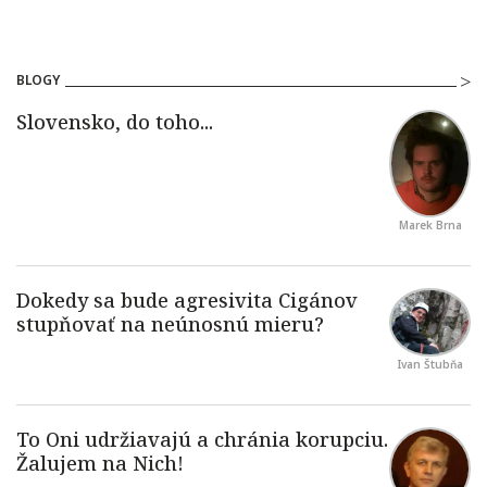
BLOGY
Marek Brna
Ivan Štubňa