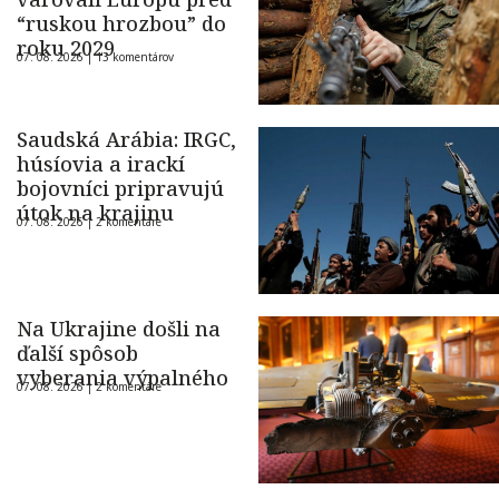
“ruskou hrozbou” do
roku 2029
07. 08. 2026 |
13 komentárov
Saudská Arábia: IRGC,
húsíovia a irackí
bojovníci pripravujú
útok na krajinu
07. 08. 2026 |
2 komentáre
Na Ukrajine došli na
ďalší spôsob
vyberania výpalného
07. 08. 2026 |
2 komentáre