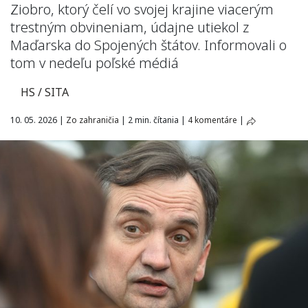
Ziobro, ktorý čelí vo svojej krajine viacerým
trestným obvineniam, údajne utiekol z
Maďarska do Spojených štátov. Informovali o
tom v nedeľu poľské médiá
HS / SITA
10. 05. 2026
|
Zo zahraničia
|
2 min. čítania
|
4 komentáre
|