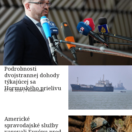
Podrobnosti
dvojstrannej dohody
týkajúcej sa
Hormuského prielivu
07. 08. 2026 |
5 komentárov
Americké
spravodajské služby
varovali Európu pred