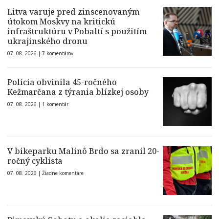
Litva varuje pred zinscenovaným
útokom Moskvy na kritickú
infraštruktúru v Pobaltí s použitím
ukrajinského dronu
07. 08. 2026 |
7 komentárov
Polícia obvinila 45-ročného
Kežmarčana z týrania blízkej osoby
07. 08. 2026 |
1 komentár
V bikeparku Malinô Brdo sa zranil 20-
ročný cyklista
07. 08. 2026 |
Žiadne komentáre