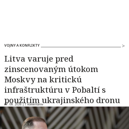
VOJNY A KONFLIKTY
Litva varuje pred
zinscenovaným útokom
Moskvy na kritickú
infraštruktúru v Pobaltí s
použitím ukrajinského dronu
07. 08. 2026 |
7 komentárov