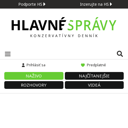
Podporte HS
Inzerujte na HS
Prihlásiť sa
Predplatné
NAŽIVO
NAJČÍTANEJŠIE
ROZHOVORY
VIDEÁ