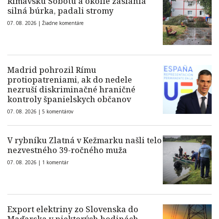
Rimavskú Sobotu a okolie zasiahla
silná búrka, padali stromy
07. 08. 2026 |
Žiadne komentáre
Madrid pohrozil Rímu
protiopatreniami, ak do nedele
nezruší diskriminačné hraničné
kontroly španielskych občanov
07. 08. 2026 |
5 komentárov
V rybníku Zlatná v Kežmarku našli telo
nezvestného 39-ročného muža
07. 08. 2026 |
1 komentár
Export elektriny zo Slovenska do