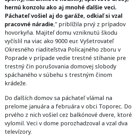
hernú konzolu ako aj mnohé ďalšie veci.
Páchateľ vošiel aj do garáže, odkiaľ si vzal
pracovné náradie
,“ priblížila prvý z prípadov
hovorkyňa. Majiteľ domu vzniknutú škodu
vyčíslil na viac ako 9000 eur. Vyšetrovateľ
Okresného riaditeľstva Policajného zboru v
Poprade v prípade vedie trestné stíhanie pre
trestný čin porušovania domovej slobody
spáchaného v súbehu s trestným činom
krádeže.
Do ďalších domov sa páchateľ vlámal na
prelome januára a februára v obci Toporec. Do
prvého z nich vošiel cez balkónové dvere, ktoré
vylomil. Veci v dome porozhadzoval a vzal dva
televízory.