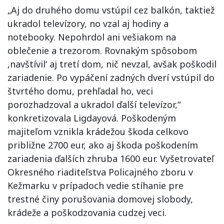
„Aj do druhého domu vstúpil cez balkón, taktiež
ukradol televízory, no vzal aj hodiny a
notebooky. Nepohrdol ani vešiakom na
oblečenie a trezorom. Rovnakým spôsobom
‚navštívil‘ aj tretí dom, nič nevzal, avšak poškodil
zariadenie. Po vypáčení zadných dverí vstúpil do
štvrtého domu, prehľadal ho, veci
porozhadzoval a ukradol ďalší televízor,“
konkretizovala Ligdayová. Poškodeným
majiteľom vznikla krádežou škoda celkovo
približne 2700 eur, ako aj škoda poškodením
zariadenia ďalších zhruba 1600 eur. Vyšetrovateľ
Okresného riaditeľstva Policajného zboru v
Kežmarku v prípadoch vedie stíhanie pre
trestné činy porušovania domovej slobody,
krádeže a poškodzovania cudzej veci.