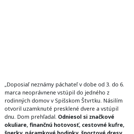
„Doposiaľ neznámy páchateľ v dobe od 3. do 6.
marca neoprávnene vstúpil do jedného z
rodinných domov v Spišskom Štvrtku. Násilím
otvoril uzamknuté presklené dvere a vstúpil
dnu. Dom prehľadal.
Odniesol si značkové
okuliare, finančnú hotovosť, cestovné kufre,
šperky, náramkové hodinky, športové dresy,