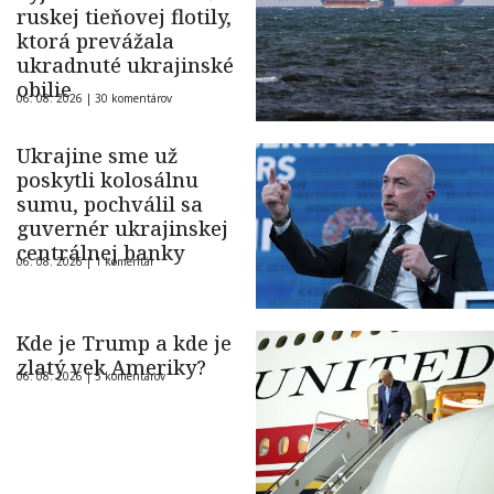
ruskej tieňovej flotily,
ktorá prevážala
ukradnuté ukrajinské
obilie
06. 08. 2026 |
30 komentárov
Ukrajine sme už
poskytli kolosálnu
sumu, pochválil sa
guvernér ukrajinskej
centrálnej banky
06. 08. 2026 |
1 komentár
Kde je Trump a kde je
zlatý vek Ameriky?
06. 08. 2026 |
5 komentárov