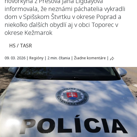
hovorkyňa z Prešova Jana Ligdayová
informovala, že neznámi páchatelia vykradli
dom v Spišskom Štvrtku v okrese Poprad a
niekoľko ďalších obydlí aj v obci Toporec v
okrese Kežmarok
HS / TASR
09. 03. 2026
|
Regióny
|
2 min. čítania
|
Žiadne komentáre
|