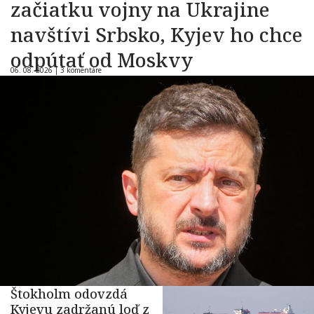
začiatku vojny na Ukrajine
navštívi Srbsko, Kyjev ho chce
odpútať od Moskvy
06. 08. 2026 |
3 komentáre
Štokholm odovzdá
Kyjevu zadržanú loď z