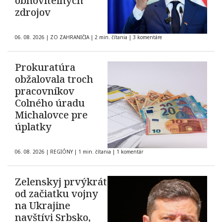
obnoviteľných
zdrojov
06. 08. 2026
|
ZO ZAHRANIČIA
|
2 min. čítania
|
3 komentáre
Prokuratúra
obžalovala troch
pracovníkov
Colného úradu
Michalovce pre
úplatky
06. 08. 2026
|
REGIÓNY
|
1 min. čítania
|
1 komentár
Zelenskyj prvýkrát
od začiatku vojny
na Ukrajine
navštívi Srbsko,