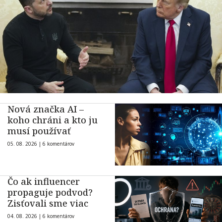
Nová značka AI –
koho chráni a kto ju
musí používať
05. 08. 2026 |
6 komentárov
Čo ak influencer
propaguje podvod?
Zisťovali sme viac
04. 08. 2026 |
6 komentárov