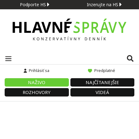
Podporte HS
Inzerujte na HS
Prihlásiť sa
Predplatné
NAŽIVO
NAJČÍTANEJŠIE
ROZHOVORY
VIDEÁ