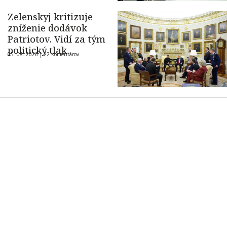
Zelenskyj kritizuje
zníženie dodávok
Patriotov. Vidí za tým
politický tlak
05. 08. 2026 |
22 komentárov