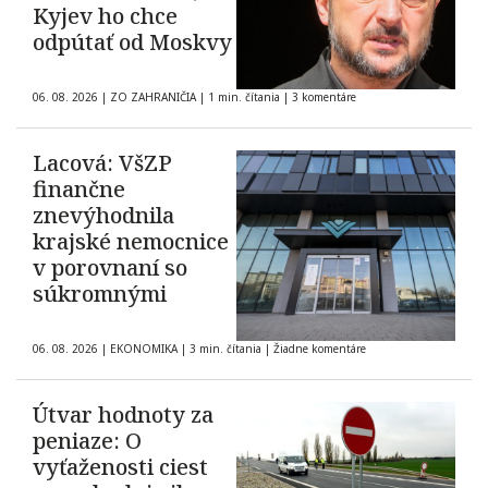
Kyjev ho chce
odpútať od Moskvy
06. 08. 2026
|
ZO ZAHRANIČIA
|
1 min. čítania
|
3 komentáre
Lacová: VšZP
finančne
znevýhodnila
krajské nemocnice
v porovnaní so
súkromnými
06. 08. 2026
|
EKONOMIKA
|
3 min. čítania
|
Žiadne komentáre
Útvar hodnoty za
peniaze: O
vyťaženosti ciest