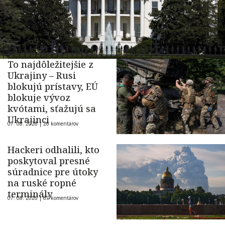
To najdôležitejšie z
Ukrajiny – Rusi
blokujú prístavy, EÚ
blokuje vývoz
kvótami, sťažujú sa
Ukrajinci
07. 08. 2026 |
26 komentárov
Hackeri odhalili, kto
poskytoval presné
súradnice pre útoky
na ruské ropné
terminály
07. 08. 2026 |
67 komentárov