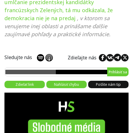
umlčanie prezidentskej kandidátky
francúzskych Zelených, tá mu odkázala, že
demokracia nie je na predaj
, v ktorom sa
venujeme inej oblasti a prinášame ďalšie
zaujímavé pohľady a praktické informácie.
Sledujte nás
Zdieľajte nás
Prihlásiť sa
Zdieľať link
Nahlásiť chybu
Pošlite nám tip