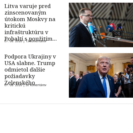
Litva varuje pred
zinscenovaným
útokom Moskvy na
kritickú
infraštruktúru v
Pobaltí s použitím
07. 08. 2026 |
13 komentárov
ukrajinského dronu
Podpora Ukrajiny v
USA slabne. Trump
odmietol ďalšie
požiadavky
Zelenského
07. 08. 2026 |
50 komentárov