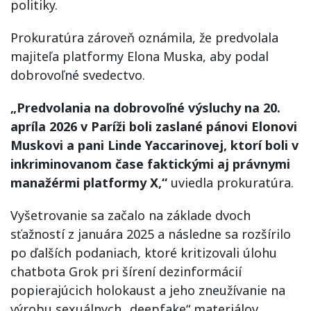
politiky.
Prokuratúra zároveň oznámila, že predvolala
majiteľa platformy Elona Muska, aby podal
dobrovoľné svedectvo.
„Predvolania na dobrovoľné výsluchy na 20.
apríla 2026 v Paríži boli zaslané pánovi Elonovi
Muskovi a pani Linde Yaccarinovej, ktorí boli v
inkriminovanom čase faktickými aj právnymi
manažérmi platformy X,“
uviedla prokuratúra.
Vyšetrovanie sa začalo na základe dvoch
sťažností z januára 2025 a následne sa rozšírilo
po ďalších podaniach, ktoré kritizovali úlohu
chatbota Grok pri šírení dezinformácií
popierajúcich holokaust a jeho zneužívanie na
výrobu sexuálnych „deepfake“ materiálov,