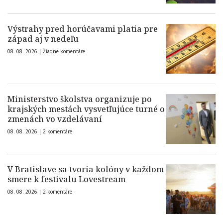
Výstrahy pred horúčavami platia pre
západ aj v nedeľu
08. 08. 2026 |
Žiadne komentáre
Ministerstvo školstva organizuje po
krajských mestách vysvetľujúce turné o
zmenách vo vzdelávaní
08. 08. 2026 |
2 komentáre
V Bratislave sa tvoria kolóny v každom
smere k festivalu Lovestream
08. 08. 2026 |
2 komentáre