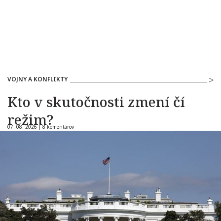
VOJNY A KONFLIKTY
Kto v skutočnosti zmení čí
režim?
07. 08. 2026 |
8 komentárov