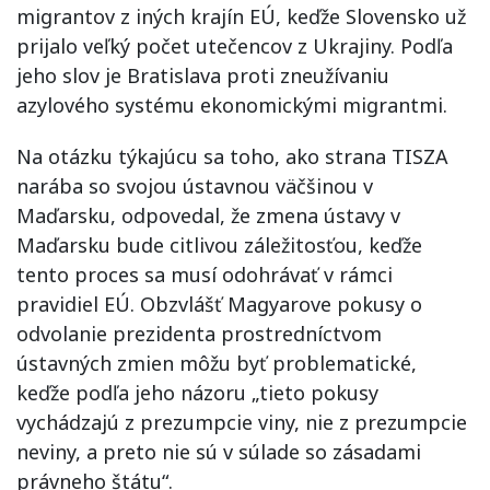
migrantov z iných krajín EÚ, keďže Slovensko už
prijalo veľký počet utečencov z Ukrajiny. Podľa
jeho slov je Bratislava proti zneužívaniu
azylového systému ekonomickými migrantmi.
Na otázku týkajúcu sa toho, ako strana TISZA
narába so svojou ústavnou väčšinou v
Maďarsku, odpovedal, že zmena ústavy v
Maďarsku bude citlivou záležitosťou, keďže
tento proces sa musí odohrávať v rámci
pravidiel EÚ. Obzvlášť Magyarove pokusy o
odvolanie prezidenta prostredníctvom
ústavných zmien môžu byť problematické,
keďže podľa jeho názoru „tieto pokusy
vychádzajú z prezumpcie viny, nie z prezumpcie
neviny, a preto nie sú v súlade so zásadami
právneho štátu“.