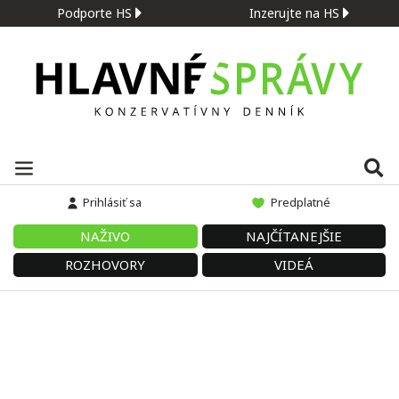
Podporte HS
Inzerujte na HS
Prihlásiť sa
Predplatné
NAŽIVO
NAJČÍTANEJŠIE
ROZHOVORY
VIDEÁ