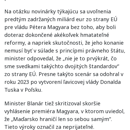
Na otázku novinárky týkajúcu sa uvoľnenia
predtým zadržaných miliárd eur zo strany EÚ
pre vládu Pétera Magyara bez toho, aby boli
doteraz dokončené akékoľvek hmatateľné
reformy, a napriek skutočnosti, že jeho konanie
nemusí byť v súlade s princípmi právneho štátu,
minister odpovedal, že „nie je to prvýkrát, čo
sme svedkami takýchto dvojitých štandardov“
zo strany EÚ. Presne takýto scenár sa odohral v
roku 2023 po vytvorení ľavicovej vlády Donalda
Tuska v Poľsku.
Minister Blanár tiež skritizoval skoršie
vyhlásenie premiéra Magyara, v ktorom uviedol,
že „Maďarsko hraničí len so sebou samým“.
Tieto výroky označil za neprijateľné.