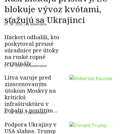
blokuje vývoz kvótami,
sťažujú sa Ukrajinci
07. 08. 2026 |
26 komentárov
Hackeri odhalili, kto
poskytoval presné
súradnice pre útoky
na ruské ropné
terminály
07. 08. 2026 |
67 komentárov
Litva varuje pred
zinscenovaným
útokom Moskvy na
kritickú
infraštruktúru v
Pobaltí s použitím
07. 08. 2026 |
13 komentárov
ukrajinského dronu
Podpora Ukrajiny v
USA slabne. Trump