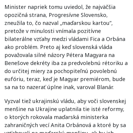
Minister napriek tomu uviedol, že najväčšia
opozičná strana, Progresívne Slovensko,
zneužila to, čo nazval „maďarskou kartou“,
pretože v minulosti vnímala pozitívne
bilaterálne vzťahy medzi vládami Fica a Orbána
ako problém. Preto aj keď slovenská vláda
považovala silné názory Pétera Magyara na
Benešove dekréty iba za predvolebnú rétoriku a
do určitej miery za pochopiteľnú povolebnú
eufóriu, teraz, keď je Magyar premiérom, bude
sa na to nazerať úplne inak, varoval Blanár.
Vyzval tiež ukrajinskú vládu, aby voči slovenskej
menšine na Ukrajine uplatnila tie isté reformy,
o ktorých rokovala maďarská ministerka
zahraničných vecí Anita Orbánová a ktoré by sa
vzťahovali na maďarskú menšinu, ak by ich