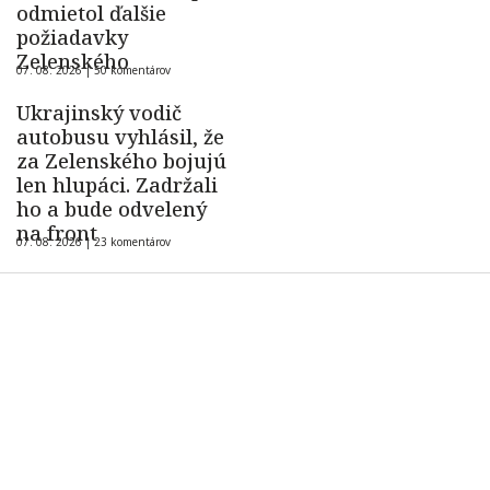
odmietol ďalšie
požiadavky
Zelenského
07. 08. 2026 |
50 komentárov
Ukrajinský vodič
autobusu vyhlásil, že
za Zelenského bojujú
len hlupáci. Zadržali
ho a bude odvelený
na front
07. 08. 2026 |
23 komentárov