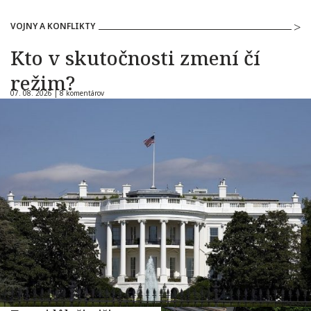
VOJNY A KONFLIKTY
Kto v skutočnosti zmení čí
režim?
07. 08. 2026 |
8 komentárov