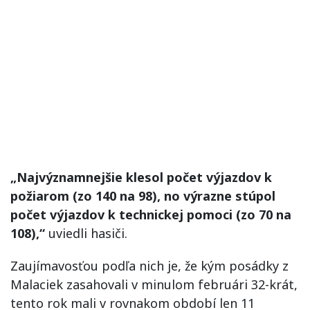
„Najvýznamnejšie klesol počet výjazdov k
požiarom (zo 140 na 98), no výrazne stúpol
počet výjazdov k technickej pomoci (zo 70 na
108),“
uviedli hasiči.
Zaujímavosťou podľa nich je, že kým posádky z
Malaciek zasahovali v minulom februári 32-krát,
tento rok mali v rovnakom období len 11