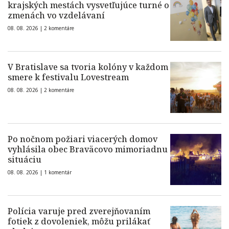
krajských mestách vysvetľujúce turné o
zmenách vo vzdelávaní
08. 08. 2026 |
2 komentáre
V Bratislave sa tvoria kolóny v každom
smere k festivalu Lovestream
08. 08. 2026 |
2 komentáre
Po nočnom požiari viacerých domov
vyhlásila obec Braväcovo mimoriadnu
situáciu
08. 08. 2026 |
1 komentár
Polícia varuje pred zverejňovaním
fotiek z dovoleniek, môžu prilákať