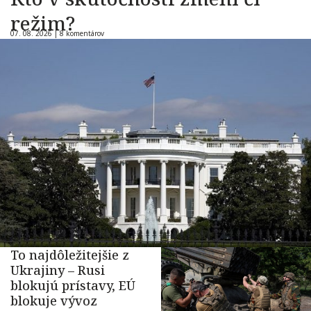
režim?
07. 08. 2026 |
8 komentárov
To najdôležitejšie z
Ukrajiny – Rusi
blokujú prístavy, EÚ
blokuje vývoz