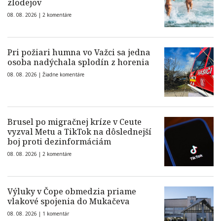
zlodejov
08. 08. 2026 |
2 komentáre
Pri požiari humna vo Važci sa jedna
osoba nadýchala splodín z horenia
08. 08. 2026 |
Žiadne komentáre
Brusel po migračnej kríze v Ceute
vyzval Metu a TikTok na dôslednejší
boj proti dezinformáciám
08. 08. 2026 |
2 komentáre
Výluky v Čope obmedzia priame
vlakové spojenia do Mukačeva
08. 08. 2026 |
1 komentár