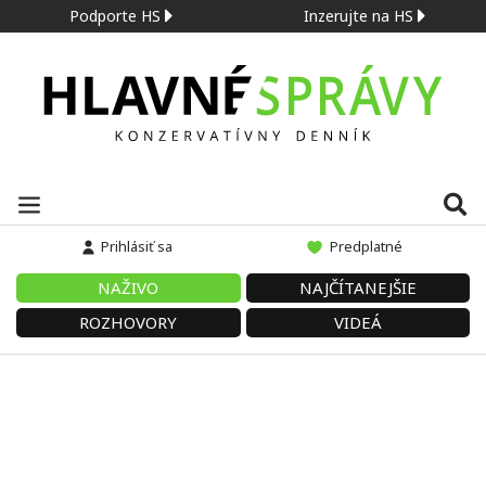
Podporte HS
Inzerujte na HS
Prihlásiť sa
Predplatné
NAŽIVO
NAJČÍTANEJŠIE
ROZHOVORY
VIDEÁ