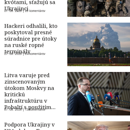
kvótami, sťažujú sa
Ukrajinci
07. 08. 2026 |
26 komentárov
Hackeri odhalili, kto
poskytoval presné
súradnice pre útoky
na ruské ropné
terminály
07. 08. 2026 |
67 komentárov
Litva varuje pred
zinscenovaným
útokom Moskvy na
kritickú
infraštruktúru v
Pobaltí s použitím
07. 08. 2026 |
13 komentárov
ukrajinského dronu
Podpora Ukrajiny v