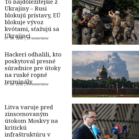
To najdôležitejšie z
Ukrajiny – Rusi
blokujú prístavy, EÚ
blokuje vývoz
kvótami, sťažujú sa
Ukrajinci
07. 08. 2026 |
26 komentárov
Hackeri odhalili, kto
poskytoval presné
súradnice pre útoky
na ruské ropné
terminály
07. 08. 2026 |
67 komentárov
Litva varuje pred
zinscenovaným
útokom Moskvy na
kritickú
infraštruktúru v