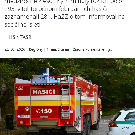
medziročne klesol. Kým minulý rok ich bolo
293, v tohtoročnom februári ich hasiči
zaznamenali 281. HaZZ o tom informoval na
sociálnej sieti
HS / TASR
22. 03. 2026
|
Regióny
|
1 min. čítania
|
Žiadne komentáre
|