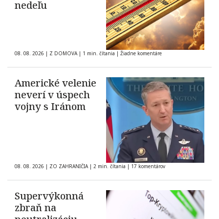
nedeľu
08. 08. 2026
|
Z DOMOVA
|
1 min. čítania
|
Žiadne komentáre
Americké velenie
neverí v úspech
vojny s Iránom
08. 08. 2026
|
ZO ZAHRANIČIA
|
2 min. čítania
|
17 komentárov
Supervýkonná
zbraň na