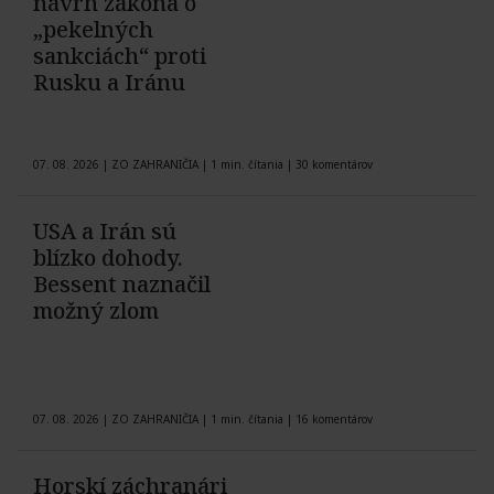
návrh zákona o
„pekelných
sankciách“ proti
Rusku a Iránu
07. 08. 2026
|
ZO ZAHRANIČIA
|
1 min. čítania
|
30 komentárov
USA a Irán sú
blízko dohody.
Bessent naznačil
možný zlom
07. 08. 2026
|
ZO ZAHRANIČIA
|
1 min. čítania
|
16 komentárov
Horskí záchranári