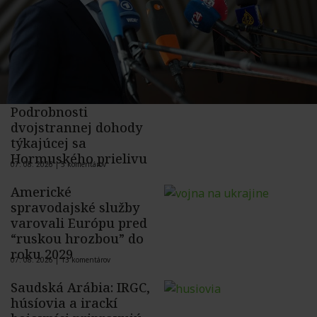
Podrobnosti
dvojstrannej dohody
týkajúcej sa
Hormuského prielivu
07. 08. 2026 |
5 komentárov
Americké
spravodajské služby
varovali Európu pred
“ruskou hrozbou” do
roku 2029
07. 08. 2026 |
13 komentárov
Saudská Arábia: IRGC,
húsíovia a irackí