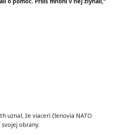
i o pomoc. Príliš mnohí v nej zlyhali,“
h uznal, že viacerí členovia NATO
 svojej obrany.