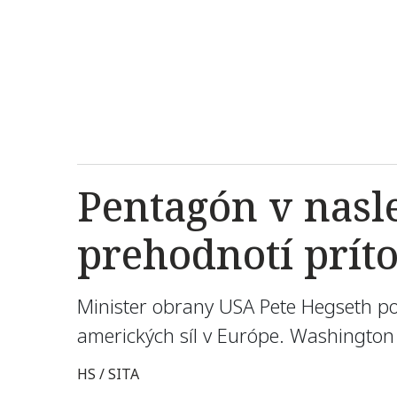
Pentagón v nasl
prehodnotí prít
Minister obrany USA Pete Hegseth po
amerických síl v Európe. Washington v
HS / SITA