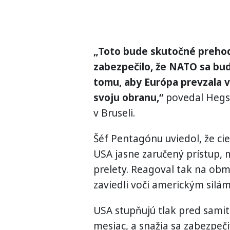
„Toto bude skutočné prehod
zabezpečilo, že NATO sa bu
tomu, aby Európa prevzala 
svoju obranu,“
povedal Hegs
v Bruseli.
Šéf Pentagónu uviedol, že ci
USA jasne zaručený prístup, 
prelety. Reagoval tak na obm
zaviedli voči americkým silá
USA stupňujú tlak pred sami
mesiac, a snažia sa zabezpeči