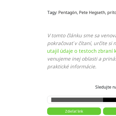
Tagy:
Pentagón
,
Pete Hegseth
,
prít
V tomto článku sme sa venova
pokračovať v čítaní, určite si 
utajil údaje o testoch zbraní
venujeme inej oblasti a prin
praktické informácie.
Sledujte
Zdieľať link