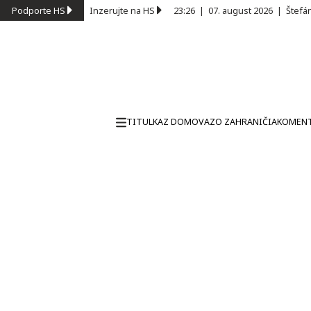
Podporte HS
Inzerujte na HS
23:26
|
07. august 2026
|
Štefá
TITULKA
Z DOMOVA
ZO ZAHRANIČIA
KOMEN