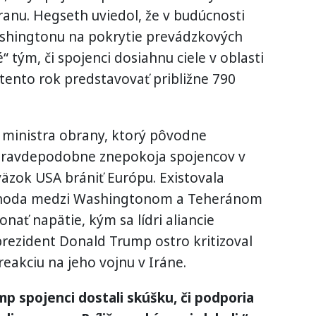
ranu. Hegseth uviedol, že v budúcnosti
shingtonu na pokrytie prevádzkových
ým, či spojenci dosiahnu ciele v oblasti
tento rok predstavovať približne 790
 ministra obrany, ktorý pôvodne
, pravdepodobne znepokoja spojencov v
äzok USA brániť Európu. Existovala
dohoda medzi Washingtonom a Teheránom
ť napätie, kým sa lídri aliancie
prezident Donald Trump ostro kritizoval
eakciu na jeho vojnu v Iráne.
p spojenci dostali skúšku, či podporia