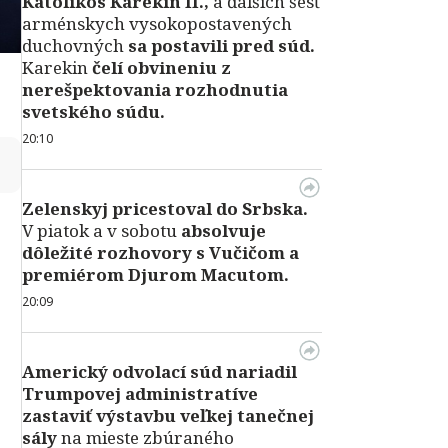
Katolikos Karekin II.,
a ďalších šesť
arménskych vysokopostavených
duchovných
sa postavili pred súd.
Karekin
čelí obvineniu z
nerešpektovania rozhodnutia
svetského súdu.
20:10
↻
Zelenskyj pricestoval do Srbska.
V piatok a v sobotu
absolvuje
dôležité rozhovory s Vučičom a
premiérom Djurom Macutom.
20:09
Americký odvolací súd nariadil
Trumpovej administratíve
zastaviť výstavbu veľkej tanečnej
sály
na mieste zbúraného