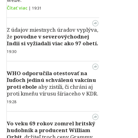
Čítať viac
|
19:31
Z údajov miestnych úradov vyplýva,
že
povodne v severovýchodnej
Indii si vyžiadali viac ako 97 obetí.
19:30
WHO odporučila otestovať na
ľuďoch jedinú schválenú vakcínu
proti ebole
aby zistili, či chráni aj
proti kmeňu vírusu šíriaceho v KDR.
19:28
Vo veku 69 rokov zomrel britský
hudobník a producent William
Orbit
, držiteľ troch ceny Grammy,