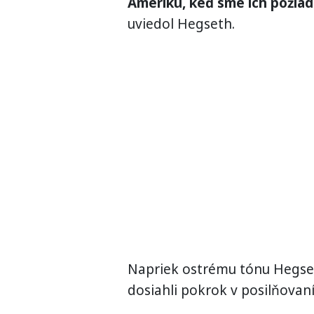
Ameriku, keď sme ich požiadal
uviedol Hegseth.
Napriek ostrému tónu Hegset
dosiahli pokrok v posilňovaní