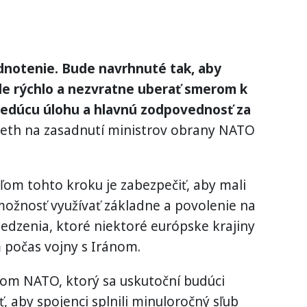
notenie. Bude navrhnuté tak, aby
de rýchlo a nezvratne uberať smerom k
vedúcu úlohu a hlavnú zodpovednosť za
eth na zasadnutí ministrov obrany NATO
eľom tohto kroku je zabezpečiť, aby mali
možnosť využívať základne a povolenie na
edzenia, ktoré niektoré európske krajiny
m počas vojny s Iránom.
tom NATO, ktorý sa uskutoční budúci
ť, aby spojenci splnili minuloročný sľub