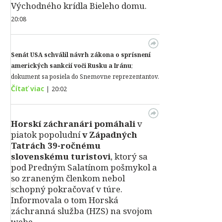
Východného krídla Bieleho domu.
20:08
Senát USA schválil návrh zákona o sprísnení
amerických sankcií voči Rusku a Iránu
;
dokument sa posiela do Snemovne reprezentantov.
Čítať viac
|
20:02
Horskí záchranári pomáhali
v
piatok popoludní
v Západných
Tatrách 39-ročnému
slovenskému turistovi
, ktorý sa
pod Predným Salatínom pošmykol a
so zraneným členkom nebol
schopný pokračovať v túre.
Informovala o tom Horská
záchranná služba (HZS) na svojom
webe.