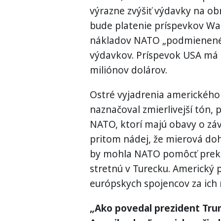
výrazne zvýšiť výdavky na ob
bude platenie príspevkov Wa
nákladov NATO „podmienené“ t
výdavkov. Príspevok USA má 
miliónov dolárov.
Ostré vyjadrenia amerického
naznačoval zmierlivejší tón
NATO, ktorí majú obavy o záv
pritom nádej, že mierová 
by mohla NATO pomôcť prekona
stretnú v Turecku. Americký 
európskych spojencov za ich r
„Ako povedal prezident Trum