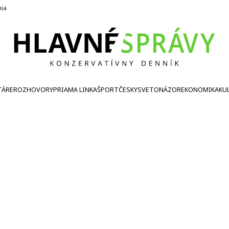
nia
TÁRE
ROZHOVORY
PRIAMA LINKA
ŠPORT
ČESKY
SVETONÁZOR
EKONOMIKA
KU