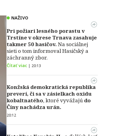
NAŽIVO
Pri požiari lesného porastu v
Trstíne v okrese Trnava zasahuje
takmer 50 hasičov.
Na sociálnej
sieti o tom informoval Hasičský a
záchranný zbor.
Čítať viac
|
20:13
Konžská demokratická republika
preverí, či sa v zásielkach oxidu
kobaltnatého
, ktoré vyvážajú
do
Číny nachádza urán.
20:12