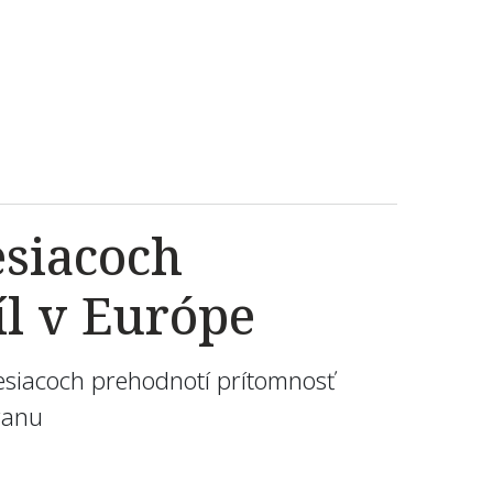
esiacoch
íl v Európe
mesiacoch prehodnotí prítomnosť
branu