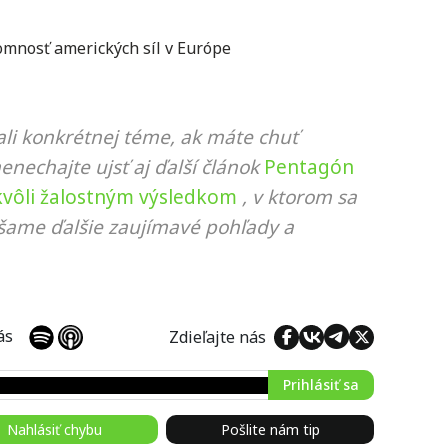
omnosť amerických síl v Európe
li konkrétnej téme, ak máte chuť
nenechajte ujsť aj ďalší článok
Pentagón
 kvôli žalostným výsledkom
, v ktorom sa
ášame ďalšie zaujímavé pohľady a
 nás
Zdieľajte nás
Prihlásiť sa
Nahlásiť chybu
Pošlite nám tip