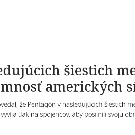
edujúcich šiestich m
omnosť amerických s
vedal, že Pentagón v nasledujúcich šiestich 
yvíja tlak na spojencov, aby posilnili svoju o