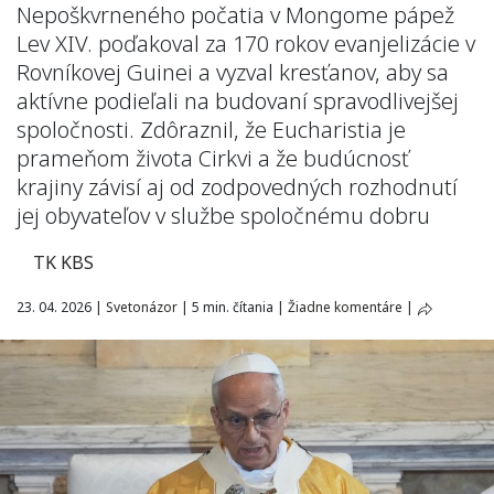
Nepoškvrneného počatia v Mongome pápež
Lev XIV. poďakoval za 170 rokov evanjelizácie v
Rovníkovej Guinei a vyzval kresťanov, aby sa
aktívne podieľali na budovaní spravodlivejšej
spoločnosti. Zdôraznil, že Eucharistia je
prameňom života Cirkvi a že budúcnosť
krajiny závisí aj od zodpovedných rozhodnutí
jej obyvateľov v službe spoločnému dobru
TK KBS
23. 04. 2026
|
Svetonázor
|
5 min. čítania
|
Žiadne komentáre
|