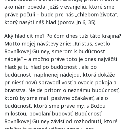
ako nám povedal Ježiš v evanjeliu, ktoré sme
práve počuli – bude pre nás „chlebom života“,
ktorý nasýti náš hlad (porov. Jn 6, 35).
Aký hlad cítime? Po čom dnes túži táto krajina?
Motto mojej návštevy znie: „Kristus, svetlo
Rovníkovej Guiney, smerom k budúcnosti
nádeje“ – a možno práve toto je dnes najväčší
hlad: je tu hlad po budúcnosti, ale po
budúcnosti naplnenej nádejou, ktorá dokáže
priniesť novú spravodlivosť a ovocie pokoja a
bratstva. Nejde pritom o neznámu budúcnosť,
ktorú by sme mali pasívne očakávať, ale o
budúcnosť, ktorú sme práve my, s Božou
milosťou, povolaní budovať. Budúcnosť
Rovníkovej Guiney závisí od rozhodnutí, ktoré