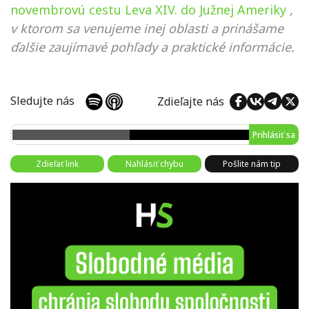
novembrovú cestu Leva XIV. do Južnej Ameriky
,
v ktorom sa venujeme inej oblasti a prinášame
ďalšie zaujímavé pohľady a praktické informácie.
Sledujte nás
Zdieľajte nás
Prihlásiť sa
Zdieľať link
Nahlásiť chybu
Pošlite nám tip