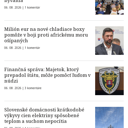
bývania
06. 08. 2026 |
1 komentár
Milión eur na nové chladiace boxy
pomôže v boji proti africkému moru
ošípaných
06. 08. 2026 |
1 komentár
Finančná správa: Majetok, ktorý
prepadol štátu, môže pomôcť ľuďom v
núdzi
06. 08. 2026 |
3 komentáre
Slovenské domácnosti krátkodobé
výkyvy cien elektriny spôsobené
teplom a suchom nepocítia