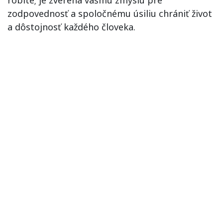
robíte; je zverená vášmu zmyslu pre
zodpovednosť a spoločnému úsiliu chrániť život
a dôstojnosť každého človeka.