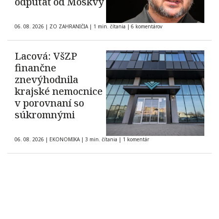
odpútať od Moskvy
06. 08. 2026
|
ZO ZAHRANIČIA
|
1 min. čítania
|
6 komentárov
Lacová: VšZP
finančne
znevýhodnila
krajské nemocnice
v porovnaní so
súkromnými
06. 08. 2026
|
EKONOMIKA
|
3 min. čítania
|
1 komentár