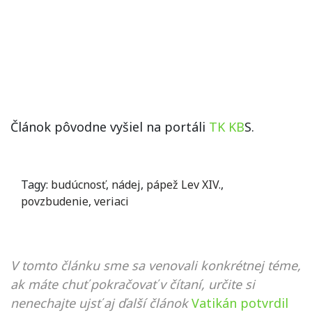
Článok pôvodne vyšiel na portáli
TK KB
S.
Tagy:
budúcnosť
,
nádej
,
pápež Lev XIV.
,
povzbudenie
,
veriaci
V tomto článku sme sa venovali konkrétnej téme,
ak máte chuť pokračovať v čítaní, určite si
nenechajte ujsť aj ďalší článok
Vatikán potvrdil