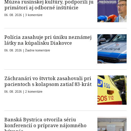
Múzea rusínskej kultúry, podporili ju
primátori aj odborné inštitúcie
06. 08. 2026 |
3 komentáre
Polícia zasahuje pri úniku neznámej
látky na kúpalisku Diakovce
06. 08. 2026 |
Žiadne komentáre
Záchranári vo štvrtok zasahovali pri
pacientoch s kolapsom zatiaľ 83-krát
06. 08. 2026 |
2 komentáre
Banská Bystrica otvorila sériu
konferencií o príprave nájomného