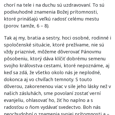
chorí na tele i na duchu sú uzdravovaní. To sú
podivuhodné znamenia Božej prítomnosti,
ktoré prinášajú veľkú radosť celému mestu
(porov. tamže, 6 – 8).
Tak aj my, bratia a sestry, hoci osobné, rodinné i
spoločenské situácie, ktoré prežívame, nie sú
vždy priaznivé, môžeme dôverovať Pánovmu
pôsobeniu, ktorý dáva klíčiť dobrému semenu
svojho kráľovstva cestami, ktoré nepoznáme, aj
keď sa zdá, že všetko okolo nás je neplodné,
dokonca aj vo chvíľach temnoty. S touto
dôverou, zakorenenou viac v sile jeho lásky než v
našich zásluhách, sme povolaní zostať verní
evanjeliu, ohlasovať ho, žiť ho naplno a s
radosťou o ňom vydávať svedectvo. Boh nás
neochudobní o znamenia svojej prítomnosti a –