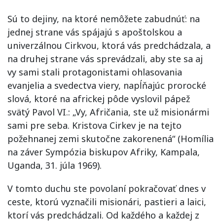
Sú to dejiny, na ktoré nemôžete zabudnúť: na
jednej strane vás spájajú s apoštolskou a
univerzálnou Cirkvou, ktorá vás predchádzala, a
na druhej strane vás sprevádzali, aby ste sa aj
vy sami stali protagonistami ohlasovania
evanjelia a svedectva viery, napĺňajúc prorocké
slová, ktoré na africkej pôde vyslovil pápež
svätý Pavol VI.: „Vy, Afričania, ste už misionármi
sami pre seba. Kristova Cirkev je na tejto
požehnanej zemi skutočne zakorenená“ (Homília
na záver Sympózia biskupov Afriky, Kampala,
Uganda, 31. júla 1969).
V tomto duchu ste povolaní pokračovať dnes v
ceste, ktorú vyznačili misionári, pastieri a laici,
ktorí vás predchádzali. Od každého a každej z