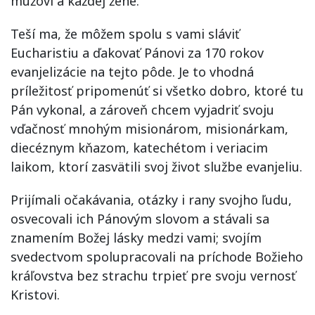
mužovi a každej žene.
Teší ma, že môžem spolu s vami sláviť
Eucharistiu a ďakovať Pánovi za 170 rokov
evanjelizácie na tejto pôde. Je to vhodná
príležitosť pripomenúť si všetko dobro, ktoré tu
Pán vykonal, a zároveň chcem vyjadriť svoju
vďačnosť mnohým misionárom, misionárkam,
diecéznym kňazom, katechétom i veriacim
laikom, ktorí zasvätili svoj život službe evanjeliu.
Prijímali očakávania, otázky i rany svojho ľudu,
osvecovali ich Pánovým slovom a stávali sa
znamením Božej lásky medzi vami; svojím
svedectvom spolupracovali na príchode Božieho
kráľovstva bez strachu trpieť pre svoju vernosť
Kristovi.