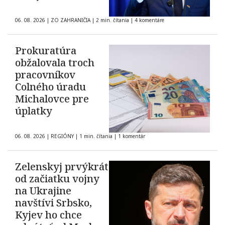
06. 08. 2026
|
ZO ZAHRANIČIA
|
2 min. čítania
|
4 komentáre
Prokuratúra
obžalovala troch
pracovníkov
Colného úradu
Michalovce pre
úplatky
06. 08. 2026
|
REGIÓNY
|
1 min. čítania
|
1 komentár
Zelenskyj prvýkrát
od začiatku vojny
na Ukrajine
navštívi Srbsko,
Kyjev ho chce