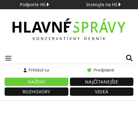
Podporte HS
Inzerujte na HS
Prihlásiť sa
Predplatné
NAŽIVO
NAJČÍTANEJŠIE
ROZHOVORY
VIDEÁ