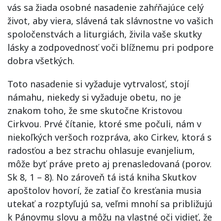
vás sa žiada osobné nasadenie zahŕňajúce celý
život, aby viera, slávená tak slávnostne vo vašich
spoločenstvách a liturgiách, živila vaše skutky
lásky a zodpovednosť voči blížnemu pri podpore
dobra všetkých.
Toto nasadenie si vyžaduje vytrvalosť, stojí
námahu, niekedy si vyžaduje obetu, no je
znakom toho, že sme skutočne Kristovou
Cirkvou. Prvé čítanie, ktoré sme počuli, nám v
niekoľkých veršoch rozpráva, ako Cirkev, ktorá s
radosťou a bez strachu ohlasuje evanjelium,
môže byť práve preto aj prenasledovaná (porov.
Sk 8, 1 – 8). No zároveň tá istá kniha Skutkov
apoštolov hovorí, že zatiaľ čo kresťania musia
utekať a rozptyľujú sa, veľmi mnohí sa približujú
k Pánovmu slovu a môžu na vlastné oči vidieť, že