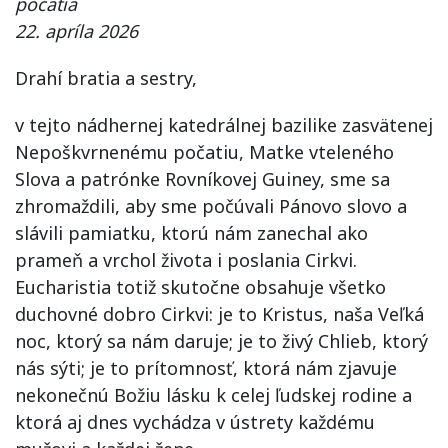
počatia
22. apríla 2026
Drahí bratia a sestry,
v tejto nádhernej katedrálnej bazilike zasvätenej
Nepoškvrnenému počatiu, Matke vteleného
Slova a patrónke Rovníkovej Guiney, sme sa
zhromaždili, aby sme počúvali Pánovo slovo a
slávili pamiatku, ktorú nám zanechal ako
prameň a vrchol života i poslania Cirkvi.
Eucharistia totiž skutočne obsahuje všetko
duchovné dobro Cirkvi: je to Kristus, naša Veľká
noc, ktorý sa nám daruje; je to živý Chlieb, ktorý
nás sýti; je to prítomnosť, ktorá nám zjavuje
nekonečnú Božiu lásku k celej ľudskej rodine a
ktorá aj dnes vychádza v ústrety každému