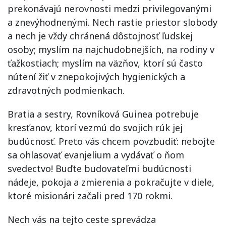
prekonávajú nerovnosti medzi privilegovanými
a znevýhodnenými. Nech rastie priestor slobody
a nech je vždy chránená dôstojnosť ľudskej
osoby; myslím na najchudobnejších, na rodiny v
ťažkostiach; myslím na väzňov, ktorí sú často
nútení žiť v znepokojivých hygienických a
zdravotných podmienkach.
Bratia a sestry, Rovníková Guinea potrebuje
kresťanov, ktorí vezmú do svojich rúk jej
budúcnosť. Preto vás chcem povzbudiť: nebojte
sa ohlasovať evanjelium a vydávať o ňom
svedectvo! Buďte budovateľmi budúcnosti
nádeje, pokoja a zmierenia a pokračujte v diele,
ktoré misionári začali pred 170 rokmi.
Nech vás na tejto ceste sprevádza