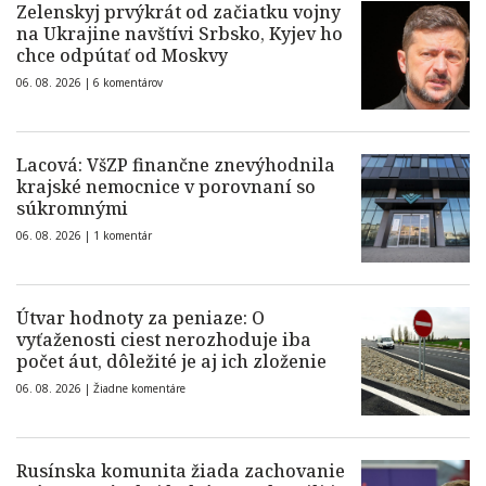
Zelenskyj prvýkrát od začiatku vojny
na Ukrajine navštívi Srbsko, Kyjev ho
chce odpútať od Moskvy
06. 08. 2026 |
6 komentárov
Lacová: VšZP finančne znevýhodnila
krajské nemocnice v porovnaní so
súkromnými
06. 08. 2026 |
1 komentár
Útvar hodnoty za peniaze: O
vyťaženosti ciest nerozhoduje iba
počet áut, dôležité je aj ich zloženie
06. 08. 2026 |
Žiadne komentáre
Rusínska komunita žiada zachovanie