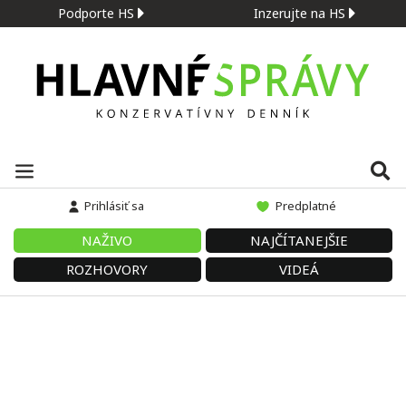
Podporte HS
Inzerujte na HS
Prihlásiť sa
Predplatné
NAŽIVO
NAJČÍTANEJŠIE
ROZHOVORY
VIDEÁ