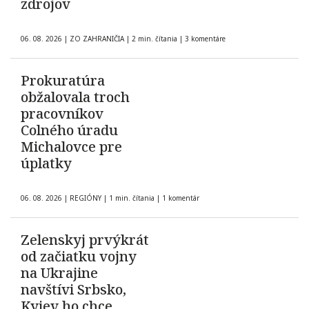
zdrojov
06. 08. 2026
|
ZO ZAHRANIČIA
|
2 min. čítania
|
3 komentáre
Prokuratúra
obžalovala troch
pracovníkov
Colného úradu
Michalovce pre
úplatky
06. 08. 2026
|
REGIÓNY
|
1 min. čítania
|
1 komentár
Zelenskyj prvýkrát
od začiatku vojny
na Ukrajine
navštívi Srbsko,
Kyjev ho chce