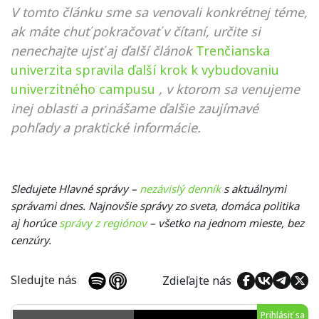
V tomto článku sme sa venovali konkrétnej téme,
ak máte chuť pokračovať v čítaní, určite si
nenechajte ujsť aj ďalší článok
Trenčianska
univerzita spravila ďalší krok k vybudovaniu
univerzitného campusu
, v ktorom sa venujeme
inej oblasti a prinášame ďalšie zaujímavé
pohľady a praktické informácie.
Sledujete Hlavné správy –
nezávislý denník
s aktuálnymi
správami dnes. Najnovšie správy zo sveta, domáca politika
aj horúce
správy z regiónov
– všetko na jednom mieste, bez
cenzúry.
Sledujte nás
Zdieľajte nás
Prihlásiť sa