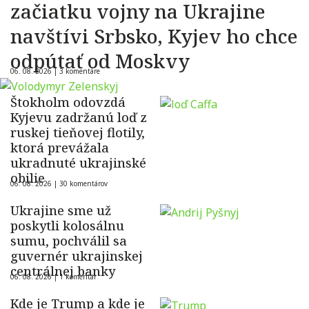
začiatku vojny na Ukrajine
navštívi Srbsko, Kyjev ho chce
odpútať od Moskvy
06. 08. 2026 |
3 komentáre
Štokholm odovzdá
Kyjevu zadržanú loď z
ruskej tieňovej flotily,
ktorá prevážala
ukradnuté ukrajinské
obilie
06. 08. 2026 |
30 komentárov
Ukrajine sme už
poskytli kolosálnu
sumu, pochválil sa
guvernér ukrajinskej
centrálnej banky
06. 08. 2026 |
1 komentár
Kde je Trump a kde je