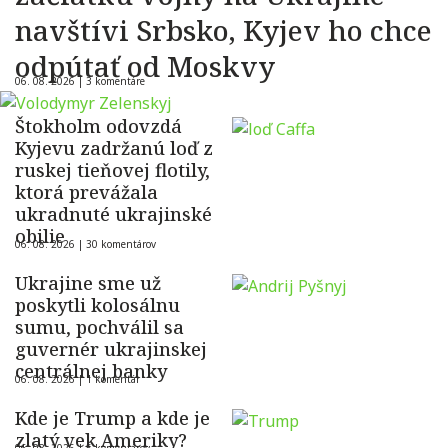
navštívi Srbsko, Kyjev ho chce
odpútať od Moskvy
06. 08. 2026 |
3 komentáre
Štokholm odovzdá
Kyjevu zadržanú loď z
ruskej tieňovej flotily,
ktorá prevážala
ukradnuté ukrajinské
obilie
06. 08. 2026 |
30 komentárov
Ukrajine sme už
poskytli kolosálnu
sumu, pochválil sa
guvernér ukrajinskej
centrálnej banky
06. 08. 2026 |
1 komentár
Kde je Trump a kde je
zlatý vek Ameriky?