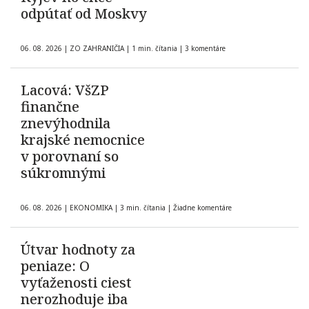
odpútať od Moskvy
06. 08. 2026
|
ZO ZAHRANIČIA
|
1 min. čítania
|
3 komentáre
Lacová: VšZP
finančne
znevýhodnila
krajské nemocnice
v porovnaní so
súkromnými
06. 08. 2026
|
EKONOMIKA
|
3 min. čítania
|
Žiadne komentáre
Útvar hodnoty za
peniaze: O
vyťaženosti ciest
nerozhoduje iba