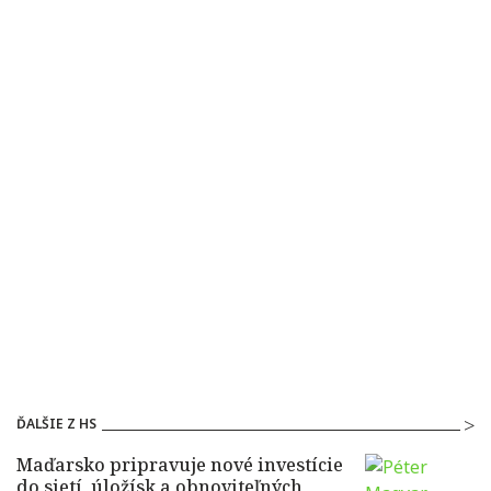
ĎALŠIE Z HS
Maďarsko pripravuje nové investície
do sietí, úložísk a obnoviteľných