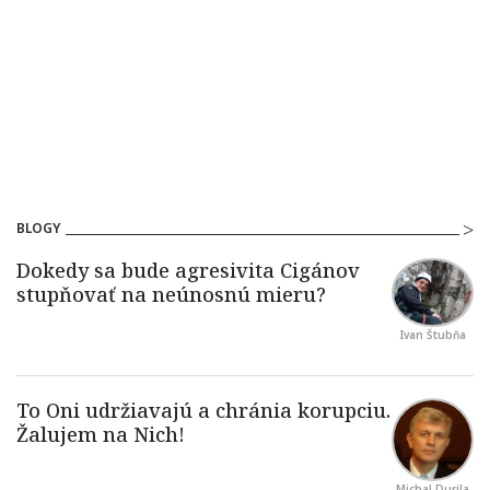
BLOGY
Ivan Štubňa
Michal Durila