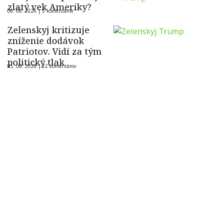
zlatý vek Ameriky?
06. 08. 2026 |
5 komentárov
Zelenskyj kritizuje
zníženie dodávok
Patriotov. Vidí za tým
politický tlak
05. 08. 2026 |
22 komentárov