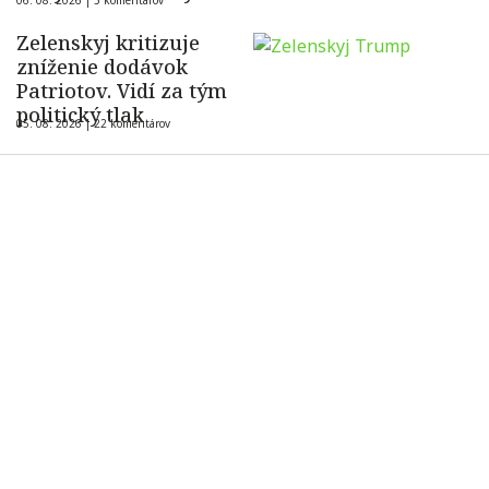
06. 08. 2026 |
5 komentárov
Zelenskyj kritizuje
zníženie dodávok
Patriotov. Vidí za tým
politický tlak
05. 08. 2026 |
22 komentárov