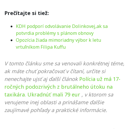
Prečítajte si tiež:
KDH podporí odvolávanie Dolinkovej,ak sa
potvrdia problémy s plánom obnovy
Opozícia žiada mimoriadny výbor k letu
vrtuľníkom Filipa Kuffu
V tomto článku sme sa venovali konkrétnej téme,
ak máte chuť pokračovať v čítaní, určite si
nenechajte ujsť aj ďalší článok
Polícia už má 17-
ročných podozrivých z brutálneho útoku na
taxikára. Ukradnúť mali 79 eur
, v ktorom sa
venujeme inej oblasti a prinášame ďalšie
zaujímavé pohľady a praktické informácie.