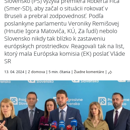
Slovensko (PS) vyzýva premiéra Roberta Fica
(Smer-SD), aby začal o situácii rokovať v
Bruseli a prebral zodpovednosť. Podľa
poslankyne parlamentu Veroniky Remišovej
(Hnutie Igora Matoviča, KÚ, Za ľudí) nebolo
Slovensko nikdy tak blízko k zastaveniu
európskych prostriedkov. Reagovali tak na list,
ktorý mala Európska komisia (EK) poslať Vláde
SR
13. 04. 2024
|
Z domova
|
5 min. čítania
|
Žiadne komentáre
|