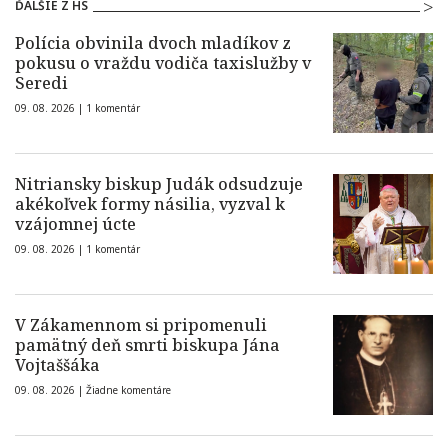
ĎALŠIE Z HS
Polícia obvinila dvoch mladíkov z
pokusu o vraždu vodiča taxislužby v
Seredi
09. 08. 2026 |
1 komentár
Nitriansky biskup Judák odsudzuje
akékoľvek formy násilia, vyzval k
vzájomnej úcte
09. 08. 2026 |
1 komentár
V Zákamennom si pripomenuli
pamätný deň smrti biskupa Jána
Vojtaššáka
09. 08. 2026 |
Žiadne komentáre