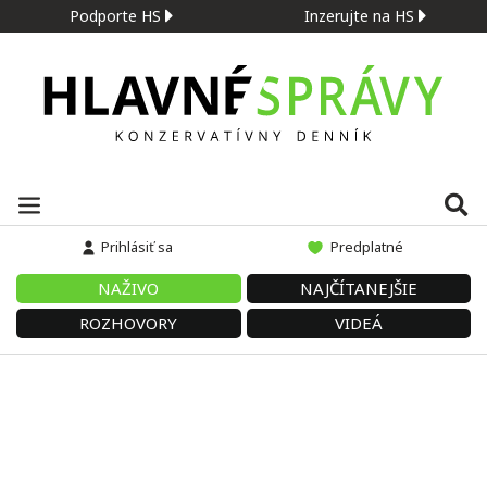
Podporte HS
Inzerujte na HS
Prihlásiť sa
Predplatné
NAŽIVO
NAJČÍTANEJŠIE
ROZHOVORY
VIDEÁ