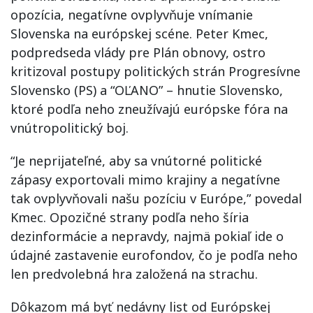
opozícia, negatívne ovplyvňuje vnímanie
Slovenska na európskej scéne. Peter Kmec,
podpredseda vlády pre Plán obnovy, ostro
kritizoval postupy politických strán Progresívne
Slovensko (PS) a “OĽANO” – hnutie Slovensko,
ktoré podľa neho zneužívajú európske fóra na
vnútropolitický boj.
“Je neprijateľné, aby sa vnútorné politické
zápasy exportovali mimo krajiny a negatívne
tak ovplyvňovali našu pozíciu v Európe,” povedal
Kmec. Opozičné strany podľa neho šíria
dezinformácie a nepravdy, najmä pokiaľ ide o
údajné zastavenie eurofondov, čo je podľa neho
len predvolebná hra založená na strachu.
Dôkazom má byť nedávny list od Európskej