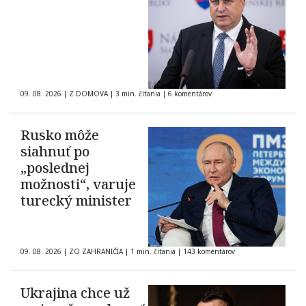
09. 08. 2026
|
Z DOMOVA
|
3 min. čítania
|
6 komentárov
Rusko môže
siahnuť po
„poslednej
možnosti“, varuje
turecký minister
09. 08. 2026
|
ZO ZAHRANIČIA
|
1 min. čítania
|
143 komentárov
Ukrajina chce už