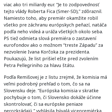
viac ako tri miliardy eur. “Je to zodpovednosť
tejto vlády Roberta Fica (Smer-SD),” zdôraznil.
Namiesto toho, aby premiér okamžite robil
všetko pre záchranu európskych peňazí, natáča
podľa neho videá a uráža všetkých okolo seba.
PS tiež odmieta slová premiéra o zastavení
eurofondov ako o možnom “treste Západu” za
nezvolenie Ivana Korčoka za prezidenta.
Poukazujú, že list prišiel ešte pred zvolením
Petra Pellegriniho za hlavu štátu.
Podľa Remišovej je z listu zrejmé, že komisia má
veľmi podrobný prehľad o tom, čo sa na
Slovensku deje. “Európska komisia v skratke
pochybuje o tom, či Slovensko dokáže účinne
skontrolovať, či sa európske peniaze
nerozkrádajú,” vyhlásila bývalá vicepremiérka.