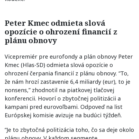
Peter Kmec odmieta slová
opozície o ohrození financií z
plánu obnovy
Vicepremiér pre eurofondy a plán obnovy Peter
Kmec (Hlas-SD) odmieta slová opozície o
ohrození čerpania financií z plánu obnovy. “To,
že nám hrozí zastavenie 6,4 miliardy (eur), to je
nonsens,” zhodnotil na piatkovej tlačovej
konferencii. Hovorí o zbytočnej politizácii a
kampani pred eurovoľbami. Odpoveď na list
Európskej komisie avizuje na budúci týždeň.
“Je to zbytočná politizácia toho, čo sa deje okolo
plánu obnovy. V každom segmente,