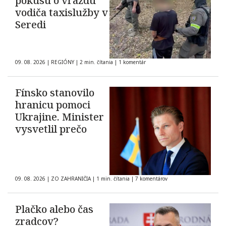
pokusu o vraždu
vodiča taxislužby v
Seredi
09. 08. 2026
|
REGIÓNY
|
2 min. čítania
|
1 komentár
Fínsko stanovilo
hranicu pomoci
Ukrajine. Minister
vysvetlil prečo
09. 08. 2026
|
ZO ZAHRANIČIA
|
1 min. čítania
|
7 komentárov
Plačko alebo čas
zradcov?