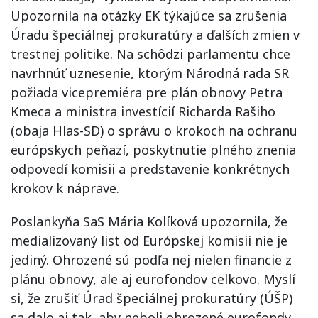
Upozornila na otázky EK týkajúce sa zrušenia
Úradu špeciálnej prokuratúry a ďalších zmien v
trestnej politike. Na schôdzi parlamentu chce
navrhnúť uznesenie, ktorým Národná rada SR
požiada vicepremiéra pre plán obnovy Petra
Kmeca a ministra investícií Richarda Rašiho
(obaja Hlas-SD) o správu o krokoch na ochranu
európskych peňazí, poskytnutie plného znenia
odpovedí komisii a predstavenie konkrétnych
krokov k náprave.
Poslankyňa SaS Mária Kolíková upozornila, že
medializovaný list od Európskej komisii nie je
jediný. Ohrozené sú podľa nej nielen financie z
plánu obnovy, ale aj eurofondov celkovo. Myslí
si, že zrušiť Úrad špeciálnej prokuratúry (ÚŠP)
sa dalo aj tak, aby neboli ohrozené eurofondy.