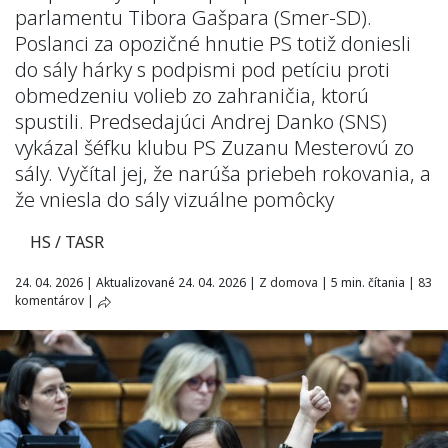
parlamentu Tibora Gašpara (Smer-SD).
Poslanci za opozičné hnutie PS totiž doniesli
do sály hárky s podpismi pod petíciu proti
obmedzeniu volieb zo zahraničia, ktorú
spustili. Predsedajúci Andrej Danko (SNS)
vykázal šéfku klubu PS Zuzanu Mesterovú zo
sály. Vyčítal jej, že narúša priebeh rokovania, a
že vniesla do sály vizuálne pomôcky
HS / TASR
24. 04. 2026
|
Aktualizované 24. 04. 2026
|
Z domova
|
5 min. čítania
|
83
komentárov
|