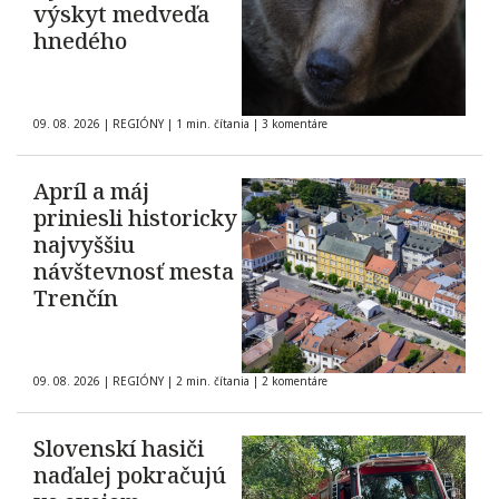
výskyt medveďa
hnedého
09. 08. 2026
|
REGIÓNY
|
1 min. čítania
|
3 komentáre
Apríl a máj
priniesli historicky
najvyššiu
návštevnosť mesta
Trenčín
09. 08. 2026
|
REGIÓNY
|
2 min. čítania
|
2 komentáre
Slovenskí hasiči
naďalej pokračujú