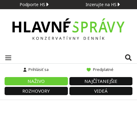
Podporte HS
Inzerujte na HS
Prihlásiť sa
Predplatné
NAŽIVO
NAJČÍTANEJŠIE
ROZHOVORY
VIDEÁ