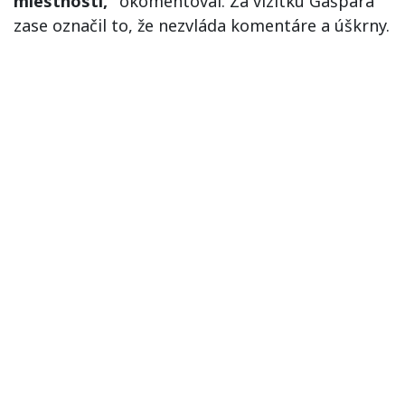
miestnosti,“
okomentoval. Za vizitku Gašpara
zase označil to, že nezvláda komentáre a úškrny.