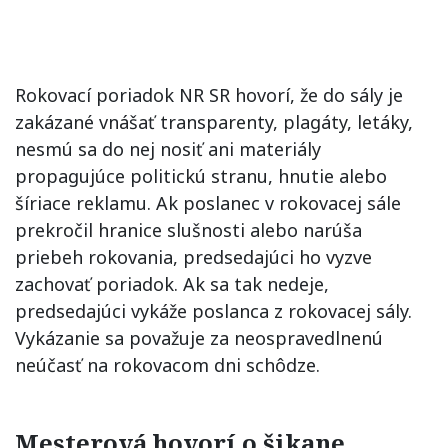
Rokovací poriadok NR SR hovorí, že do sály je
zakázané vnášať transparenty, plagáty, letáky,
nesmú sa do nej nosiť ani materiály
propagujúce politickú stranu, hnutie alebo
šíriace reklamu. Ak poslanec v rokovacej sále
prekročil hranice slušnosti alebo narúša
priebeh rokovania, predsedajúci ho vyzve
zachovať poriadok. Ak sa tak nedeje,
predsedajúci vykáže poslanca z rokovacej sály.
Vykázanie sa považuje za neospravedlnenú
neúčasť na rokovacom dni schôdze.
Mesterová hovorí o šikane,