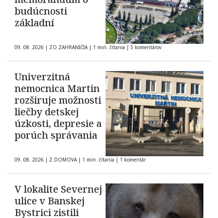
budúcnosti
základní
09. 08. 2026
|
ZO ZAHRANIČIA
|
1 min. čítania
|
5 komentárov
Univerzitná
nemocnica Martin
rozširuje možnosti
liečby detskej
úzkosti, depresie a
porúch správania
09. 08. 2026
|
Z DOMOVA
|
1 min. čítania
|
1 komentár
V lokalite Severnej
ulice v Banskej
Bystrici zistili