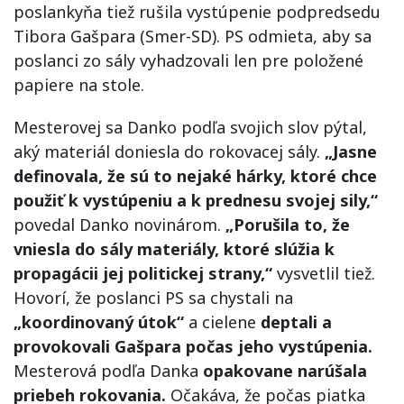
poslankyňa tiež rušila vystúpenie podpredsedu
Tibora Gašpara (Smer-SD). PS odmieta, aby sa
poslanci zo sály vyhadzovali len pre položené
papiere na stole.
Mesterovej sa Danko podľa svojich slov pýtal,
aký materiál doniesla do rokovacej sály.
„Jasne
definovala, že sú to nejaké hárky, ktoré chce
použiť k vystúpeniu a k prednesu svojej sily,“
povedal Danko novinárom.
„Porušila to, že
vniesla do sály materiály, ktoré slúžia k
propagácii jej politickej strany,“
vysvetlil tiež.
Hovorí, že poslanci PS sa chystali na
„koordinovaný útok“
a cielene
deptali a
provokovali Gašpara počas jeho vystúpenia.
Mesterová podľa Danka
opakovane narúšala
priebeh rokovania.
Očakáva, že počas piatka