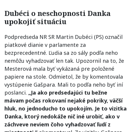
Dubéci o neschopnosti Danka
upokojiť situáciu
Podpredseda NR SR Martin Dubéci (PS) označil
piatkové dianie v parlamente za
bezprecedentné. Ľudia sa zo sály podľa neho
nemôžu vyhadzovať len tak. Upozornil na to, že
Mesterová mala byť vykázaná pre položené
papiere na stole. Odmietol, že by komentovala
vystúpenie Gašpara. Mali to podľa neho byť iní
poslanci.
„Ja ako predsedajúci tu bežne
mávam počas rokovaní nejaké pokriky, väčší
hluk, no jednoducho to upokojím. Je to vizitka
Danka, ktorý nedokáže nič iné urobiť, ako v
záchveve neviem čoho vyhadzovať ľudí z