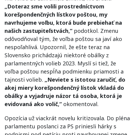
„Doteraz sme volili prostredníctvom
korešpondenčných lístkov poštou, my
navrhujeme voľbu, ktorá bude prebiehať na
našich zastupiteľstvách,“
podotkol. Zmenu
odôvodňoval tým, že voľba poštou sa javí ako
nespoľahlivá. Upozornil, že ešte teraz na
Slovensko prichádzajú niektoré obálky z
parlamentných volieb 2023. Myslí si tiež, že
voľba poštou nespĺňa podmienku priamosti a
tajnosti volieb.
„Neviete s istotou zaručiť, do
akej miery korešpondenčný lístok vkladá do
obálky a vyjadruje názor tá osoba, ktorá je
evidovaná ako volič,“
okomentoval.
Opozícia už viackrát novelu kritizovala. Do pléna
parlamentu poslanci za PS priniesli hárky s
podpismi pod petíciu proti navrhovanej zmene.