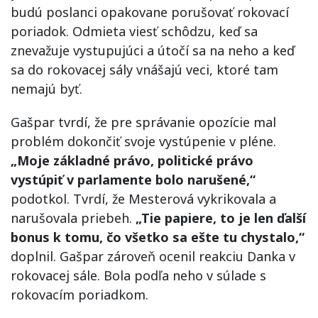
budú poslanci opakovane porušovať rokovací
poriadok. Odmieta viesť schôdzu, keď sa
znevažuje vystupujúci a útočí sa na neho a keď
sa do rokovacej sály vnášajú veci, ktoré tam
nemajú byť.
Gašpar tvrdí, že pre správanie opozície mal
problém dokončiť svoje vystúpenie v pléne.
„Moje základné právo, politické právo
vystúpiť v parlamente bolo narušené,“
podotkol. Tvrdí, že Mesterová vykrikovala a
narušovala priebeh.
„Tie papiere, to je len ďalší
bonus k tomu, čo všetko sa ešte tu chystalo,“
doplnil. Gašpar zároveň ocenil reakciu Danka v
rokovacej sále. Bola podľa neho v súlade s
rokovacím poriadkom.