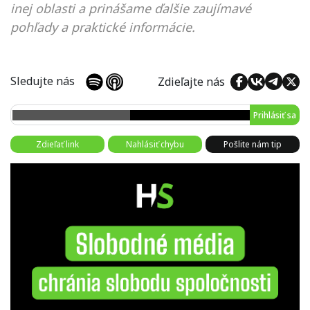
inej oblasti a prinášame ďalšie zaujímavé
pohľady a praktické informácie.
Sledujte nás
Zdieľajte nás
Prihlásiť sa
Zdieľať link
Nahlásiť chybu
Pošlite nám tip