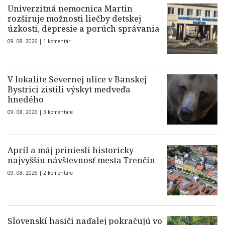
Univerzitná nemocnica Martin
rozširuje možnosti liečby detskej
úzkosti, depresie a porúch správania
09. 08. 2026 |
1 komentár
V lokalite Severnej ulice v Banskej
Bystrici zistili výskyt medveďa
hnedého
09. 08. 2026 |
3 komentáre
Apríl a máj priniesli historicky
najvyššiu návštevnosť mesta Trenčín
09. 08. 2026 |
2 komentáre
Slovenskí hasiči naďalej pokračujú vo