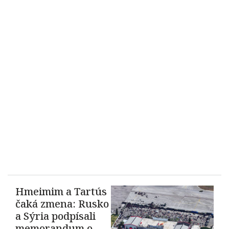
Hmeimim a Tartús
čaká zmena: Rusko
a Sýria podpísali
memorandum o