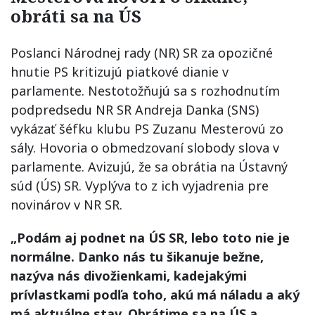
obráti sa na ÚS
Poslanci Národnej rady (NR) SR za opozičné
hnutie PS kritizujú piatkové dianie v
parlamente. Nestotožňujú sa s rozhodnutím
podpredsedu NR SR Andreja Danka (SNS)
vykázať šéfku klubu PS Zuzanu Mesterovú zo
sály. Hovoria o obmedzovaní slobody slova v
parlamente. Avizujú, že sa obrátia na Ústavný
súd (ÚS) SR. Vyplýva to z ich vyjadrenia pre
novinárov v NR SR.
„Podám aj podnet na ÚS SR, lebo toto nie je
normálne. Danko nás tu šikanuje bežne,
nazýva nás divožienkami, kadejakými
prívlastkami podľa toho, akú má náladu a aký
má aktuálne stav. Obrátime sa na ÚS a