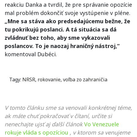
reakciu Danka a tvrdil, že pre správanie opozície
mal problém dokončiť svoje vystúpenie v pléne.
„Mne sa stáva ako predsedajúcemu bežne, že
tu pokrikujú poslanci. A tá situácia sa dá
zvládnuť bez toho, aby sme vykazovali
poslancov. To je naozaj hraničný nástroj,“
komentoval Dubéci.
Tagy:
NRSR
,
rokovanie
,
voľba zo zahraničia
V tomto článku sme sa venovali konkrétnej téme,
ak máte chuť pokračovať v čítaní, určite si
nenechajte ujsť aj ďalší článok
Vo Venezuele
rokuje vláda s opozíciou
, v ktorom sa venujeme