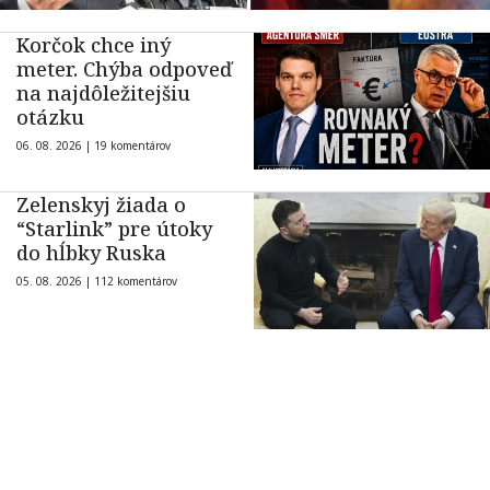
Korčok chce iný
meter. Chýba odpoveď
na najdôležitejšiu
otázku
06. 08. 2026 |
19 komentárov
Zelenskyj žiada o
“Starlink” pre útoky
do hĺbky Ruska
05. 08. 2026 |
112 komentárov