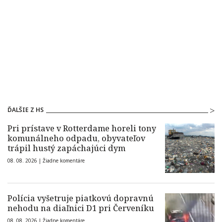
ĎALŠIE Z HS
Pri prístave v Rotterdame horeli tony
komunálneho odpadu, obyvateľov
trápil hustý zapáchajúci dym
08. 08. 2026 |
Žiadne komentáre
Polícia vyšetruje piatkovú dopravnú
nehodu na diaľnici D1 pri Červeníku
08. 08. 2026 |
Žiadne komentáre