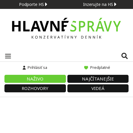
Podporte HS
Inzerujte na HS
Prihlásiť sa
Predplatné
NAŽIVO
NAJČÍTANEJŠIE
ROZHOVORY
VIDEÁ