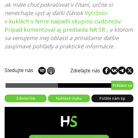
ak máte chuť pokračovať v čítaní, určite si
nenechajte ujsť aj ďalší článok
Výtržníci
v kuklách v Nitre napadli skupinu cudzincov.
Prípad komentoval aj predseda NR SR
, v ktorom
sa venujeme inej oblasti a prinášame ďalšie
zaujímavé pohľady a praktické informácie.
Sledujte nás
Zdieľajte nás
Prihlásiť sa
Zdieľať link
Nahlásiť chybu
Pošlite nám tip