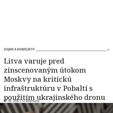
VOJNY A KONFLIKTY
Litva varuje pred
zinscenovaným útokom
Moskvy na kritickú
infraštruktúru v Pobaltí s
použitím ukrajinského dronu
07. 08. 2026 |
12 komentárov