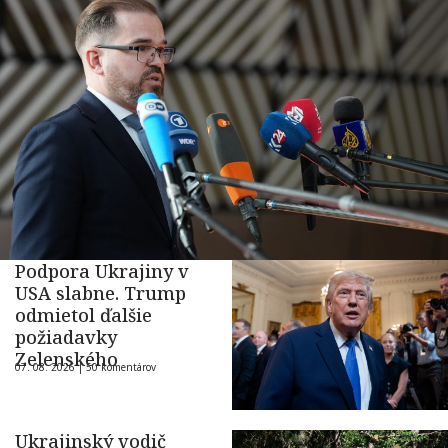
Podpora Ukrajiny v
USA slabne. Trump
odmietol ďalšie
požiadavky
Zelenského
07. 08. 2026 |
50 komentárov
Ukrajinský vodič