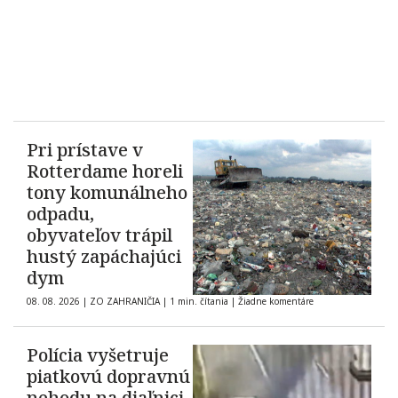
Pri prístave v
Rotterdame horeli
tony komunálneho
odpadu,
obyvateľov trápil
hustý zapáchajúci
dym
08. 08. 2026
|
ZO ZAHRANIČIA
|
1 min. čítania
|
Žiadne komentáre
Polícia vyšetruje
piatkovú dopravnú
nehodu na diaľnici