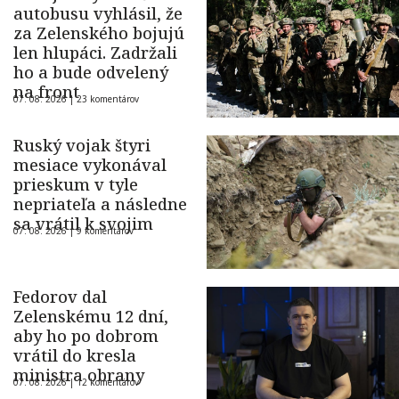
autobusu vyhlásil, že
za Zelenského bojujú
len hlupáci. Zadržali
ho a bude odvelený
na front
07. 08. 2026 |
23 komentárov
Ruský vojak štyri
mesiace vykonával
prieskum v tyle
nepriateľa a následne
sa vrátil k svojim
07. 08. 2026 |
9 komentárov
Fedorov dal
Zelenskému 12 dní,
aby ho po dobrom
vrátil do kresla
ministra obrany
07. 08. 2026 |
12 komentárov