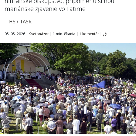
nitrianske biskupstvo, pripomenú si ňou
mariánske zjavenie vo Fatime
HS / TASR
05. 05. 2026
|
Svetonázor
|
1 min. čítania
|
1 komentár
|