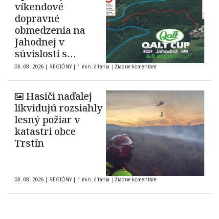
víkendové
dopravné
obmedzenia na
Jahodnej v
súvislosti s
automobilovými
08. 08. 2026
|
REGIÓNY
|
1 min. čítania
|
Žiadne komentáre
pretekmi
Hasiči naďalej
likvidujú rozsiahly
lesný požiar v
katastri obce
Trstín
08. 08. 2026
|
REGIÓNY
|
1 min. čítania
|
Žiadne komentáre