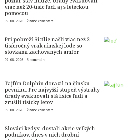
požiar stav núdze. Úrady evakuovali
viac než 20-tisíc ľudí aj s leteckou
pomocou
09. 08. 2026 |
Žiadne komentáre
Pri pobreží Sicílie našli viac než 2-
tisícročný vrak rímskej lode so
stovkami zachovaných amfor
09. 08. 2026 |
3 komentáre
Tajfún Dolphin dorazil na čínsku
pevninu. Pre najvyšší stupeň výstrahy
úrady evakuovali státisíce ľudí a
zrušili tisícky letov
09. 08. 2026 |
Žiadne komentáre
Slováci kedysi dostali akcie veľkých
podnikov, dnes v nich drobní