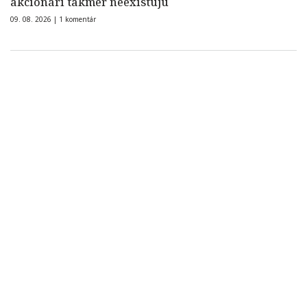
akcionári takmer neexistujú
09. 08. 2026 |
1 komentár