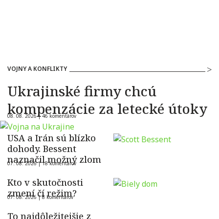
VOJNY A KONFLIKTY
Ukrajinské firmy chcú
kompenzácie za letecké útoky
08. 08. 2026 |
46 komentárov
USA a Irán sú blízko
dohody. Bessent
naznačil možný zlom
07. 08. 2026 |
18 komentárov
Kto v skutočnosti
zmení čí režim?
07. 08. 2026 |
8 komentárov
To najdôležitejšie z