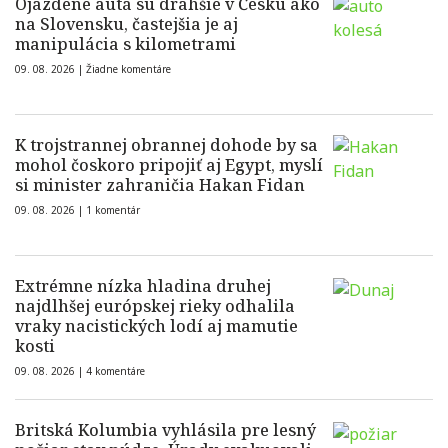
Ojazdené autá sú drahšie v Česku ako
na Slovensku, častejšia je aj
manipulácia s kilometrami
09. 08. 2026 |
Žiadne komentáre
K trojstrannej obrannej dohode by sa
mohol čoskoro pripojiť aj Egypt, myslí
si minister zahraničia Hakan Fidan
09. 08. 2026 |
1 komentár
Extrémne nízka hladina druhej
najdlhšej európskej rieky odhalila
vraky nacistických lodí aj mamutie
kosti
09. 08. 2026 |
4 komentáre
Britská Kolumbia vyhlásila pre lesný