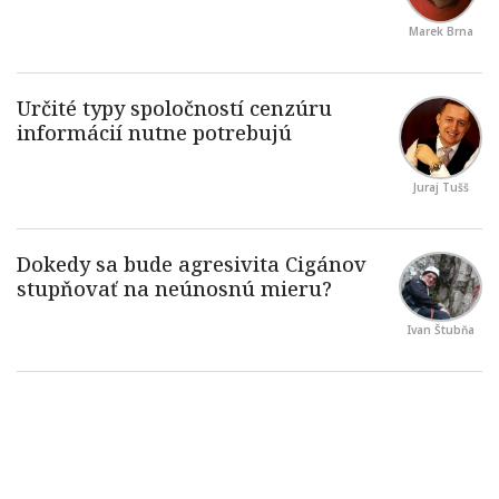
Marek Brna
Juraj Tušš
Ivan Štubňa