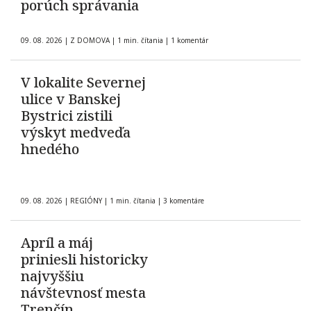
porúch správania
09. 08. 2026
|
Z DOMOVA
|
1 min. čítania
|
1 komentár
V lokalite Severnej
ulice v Banskej
Bystrici zistili
výskyt medveďa
hnedého
09. 08. 2026
|
REGIÓNY
|
1 min. čítania
|
3 komentáre
Apríl a máj
priniesli historicky
najvyššiu
návštevnosť mesta
Trenčín