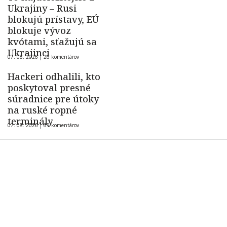
Ukrajiny – Rusi
blokujú prístavy, EÚ
blokuje vývoz
kvótami, sťažujú sa
Ukrajinci
07. 08. 2026 |
26 komentárov
Hackeri odhalili, kto
poskytoval presné
súradnice pre útoky
na ruské ropné
terminály
07. 08. 2026 |
69 komentárov