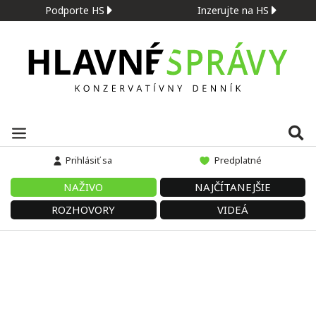
Podporte HS
Inzerujte na HS
Prihlásiť sa
Predplatné
NAŽIVO
NAJČÍTANEJŠIE
ROZHOVORY
VIDEÁ