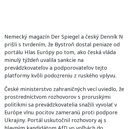
Nemecký magazín Der Spiegel a český Denník N
prišli s tvrdením, že Bystroň dostal peniaze od
portálu Hlas Európy po tom, ako česká vláda
minulý týždeň uvalila sankcie na
prevádzkovateľov a podporovateľov tejto
platformy kvôli podozreniu z ruského vplyvu.
České ministerstvo zahraničných vecí uviedlo, že
prostredníctvom rozhovorov s proruskými
politikmi sa prevádzkovatelia snažili vyvolať v
Európe vlnu pocitov zameranú proti podpore
Ukrajiny. Portál uskutočnil rozhovory aj s
hlavným kandidátom AfD vo voľbách do