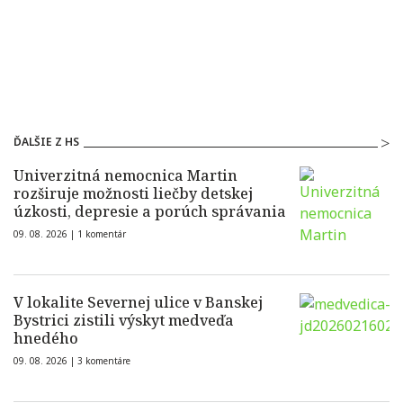
ĎALŠIE Z HS
Univerzitná nemocnica Martin
rozširuje možnosti liečby detskej
úzkosti, depresie a porúch správania
09. 08. 2026 |
1 komentár
V lokalite Severnej ulice v Banskej
Bystrici zistili výskyt medveďa
hnedého
09. 08. 2026 |
3 komentáre