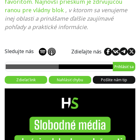
favoritom. Najnovší prieskum je zdrvujúcou
ranou pre vládny blok
, v ktorom sa venujeme
inej oblasti a prinášame ďalšie zaujímavé
pohľady a praktické informácie.
Sledujte nás
Zdieľajte nás
Prihlásiť sa
Zdieľať link
Nahlásiť chybu
Pošlite nám tip