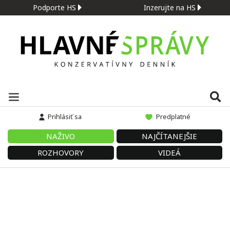
Podporte HS
Inzerujte na HS
Prihlásiť sa
Predplatné
NAŽIVO
NAJČÍTANEJŠIE
ROZHOVORY
VIDEÁ