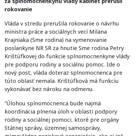
za splnomocnenkyňu vlády kabinet prerušil
rokovanie
Vláda v stredu prerušila rokovanie o návrhu
ministra práce a sociálnych vecí Milana
Krajniaka (Sme rodina) na vymenovanie
poslankyne NR SR za hnutie Sme rodina Petry
Krištúfkovej do funkcie splnomocnenkyne vlády
pre podporu rodiny a sociálnu pomoc. Ide o
nový post, vláda doteraz splnomocnenca pre
túto oblasť nemala. Krištúfková má funkciu
vykonávať bez nároku na odmenu.
“Úlohou splnomocnenca bude najmä
koordinácia plnenia úloh v oblasti podpory
rodiny a sociálnej pomoci, ktoré pre orgány
štátnej správy, územnej samosprávy,