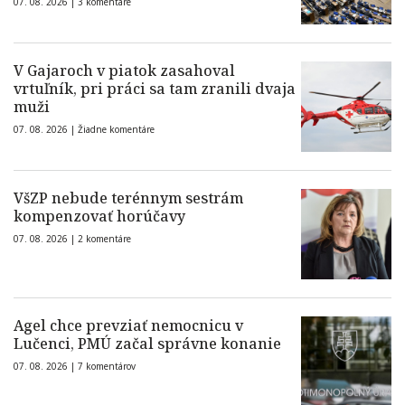
07. 08. 2026 |
3 komentáre
V Gajaroch v piatok zasahoval
vrtuľník, pri práci sa tam zranili dvaja
muži
07. 08. 2026 |
Žiadne komentáre
VšZP nebude terénnym sestrám
kompenzovať horúčavy
07. 08. 2026 |
2 komentáre
Agel chce prevziať nemocnicu v
Lučenci, PMÚ začal správne konanie
07. 08. 2026 |
7 komentárov