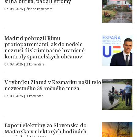
silná búrka, padali stromy
07. 08. 2026 |
Žiadne komentáre
Madrid pohrozil Rímu
protiopatreniami, ak do nedele
nezruší diskriminačné hraničné
kontroly španielskych občanov
07. 08. 2026 |
2 komentáre
V rybníku Zlatná v Kežmarku našli telo
nezvestného 39-ročného muža
07. 08. 2026 |
1 komentár
Export elektriny zo Slovenska do
Maďarska v niektorých hodinách