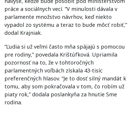
navyše, keďže bude pôsobiť pod ministerstvom
práce a sociálnych vecí. “V minulosti dávala v
parlamente množstvo návrhov, keď niekto
vypadol zo systému a teraz to bude môcť robiť,”
dodal Krajniak.
“Ľudia si už veľmi často mňa spájajú s pomocou
pre rodiny,” povedala Krištúfková. Upriamila
pozornosť na to, že v tohtoročných
parlamentných voľbách získala 43-tisíc
preferenčných hlasov. “Je to dosť silný mandát k
tomu, aby som pokračovala v tom, čo robím už
piaty rok,” dodala poslankyňa za hnutie Sme
rodina.