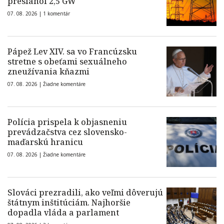
presiahol 2,5 GW
07. 08. 2026 |
1 komentár
Pápež Lev XIV. sa vo Francúzsku
stretne s obeťami sexuálneho
zneužívania kňazmi
07. 08. 2026 |
Žiadne komentáre
Polícia prispela k objasneniu
prevádzačstva cez slovensko-
maďarskú hranicu
07. 08. 2026 |
Žiadne komentáre
Slováci prezradili, ako veľmi dôverujú
štátnym inštitúciám. Najhoršie
dopadla vláda a parlament