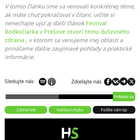
V tomto článku sme sa venovali konkrétnej téme,
ak máte chuť pokračovať v čítaní, určite si
nenechajte ujsť aj ďalší článok
Festival
Bodkočiarka v Prešove otvorí tému duševného
zdravia
, v ktorom sa venujeme inej oblasti a
prinášame ďalšie zaujímavé pohľady a praktické
informácie.
Sledujte nás
Zdieľajte nás
Prihlásiť sa
Zdieľať link
Nahlásiť chybu
Pošlite nám tip