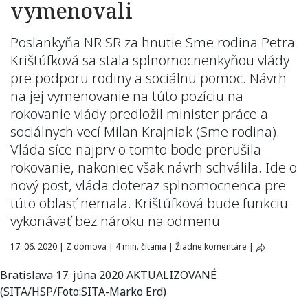
vymenovali
Poslankyňa NR SR za hnutie Sme rodina Petra
Krištúfková sa stala splnomocnenkyňou vlády
pre podporu rodiny a sociálnu pomoc. Návrh
na jej vymenovanie na túto pozíciu na
rokovanie vlády predložil minister práce a
sociálnych vecí Milan Krajniak (Sme rodina).
Vláda síce najprv o tomto bode prerušila
rokovanie, nakoniec však návrh schválila. Ide o
nový post, vláda doteraz splnomocnenca pre
túto oblasť nemala. Krištúfková bude funkciu
vykonávať bez nároku na odmenu
17. 06. 2020
|
Z domova
|
4 min. čítania
|
Žiadne komentáre
|
Bratislava 17. júna 2020 AKTUALIZOVANÉ
(SITA/HSP/Foto:SITA-Marko Erd)