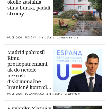
okolie zasiahla
silná búrka, padali
stromy
07. 08. 2026
|
REGIÓNY
|
1 min. čítania
|
Žiadne komentáre
Madrid pohrozil
Rímu
protiopatreniami,
ak do nedele
nezruší
diskriminačné
hraničné kontroly
španielskych
07. 08. 2026
|
ZO ZAHRANIČIA
|
2 min. čítania
|
2 komentáre
občanov
V rybníku Zlatná v