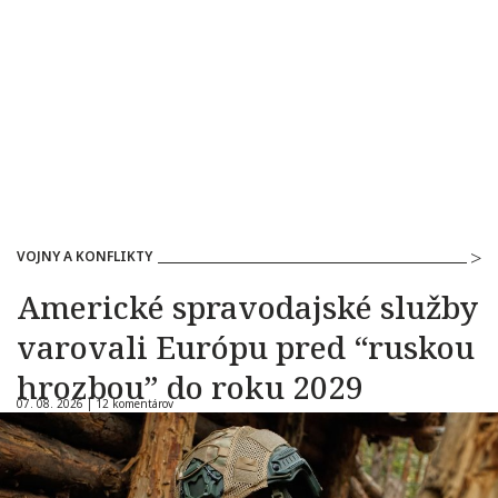
VOJNY A KONFLIKTY
Americké spravodajské služby
varovali Európu pred “ruskou
hrozbou” do roku 2029
07. 08. 2026 |
12 komentárov