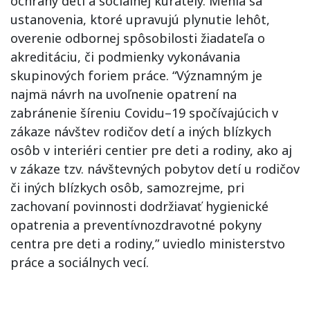
ochrany detí a sociálnej kurately. Menia sa
ustanovenia, ktoré upravujú plynutie lehôt,
overenie odbornej spôsobilosti žiadateľa o
akreditáciu, či podmienky vykonávania
skupinových foriem práce. “Významným je
najmä návrh na uvoľnenie opatrení na
zabránenie šíreniu Covidu–19 spočívajúcich v
zákaze návštev rodičov detí a iných blízkych
osôb v interiéri centier pre deti a rodiny, ako aj
v zákaze tzv. návštevných pobytov detí u rodičov
či iných blízkych osôb, samozrejme, pri
zachovaní povinnosti dodržiavať hygienické
opatrenia a preventívnozdravotné pokyny
centra pre deti a rodiny,” uviedlo ministerstvo
práce a sociálnych vecí.