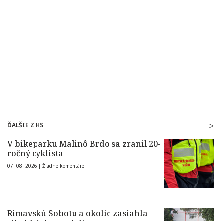
ĎALŠIE Z HS
V bikeparku Malinô Brdo sa zranil 20-
ročný cyklista
07. 08. 2026 |
Žiadne komentáre
Rimavskú Sobotu a okolie zasiahla