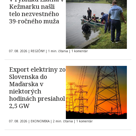
Kežmarku našli
telo nezvestného
39-ročného muža
07. 08. 2026
|
REGIÓNY
|
1 min. čítania
|
1 komentár
Export elektriny zo
Slovenska do
Maďarska v
niektorých
hodinách presiahol
2,5 GW
07. 08. 2026
|
EKONOMIKA
|
2 min. čítania
|
1 komentár