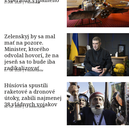
vyberania výpalného
07. 08. 2026 |
1 komentár
Zelenskyj by sa mal
mať na pozore.
Minister, ktorého
odvolal hovorí, že na
jeseň sa to bude iba
radikalizovať
07. 08. 2026 |
5 komentárov
Húsíovia spustili
raketové a dronové
útoky, zabili najmenej
38 vládnych vojakov
06. 08. 2026 |
17 komentárov