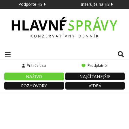
Podporte HS
Inzerujte na HS
Prihlásiť sa
Predplatné
NAŽIVO
NAJČÍTANEJŠIE
ROZHOVORY
VIDEÁ