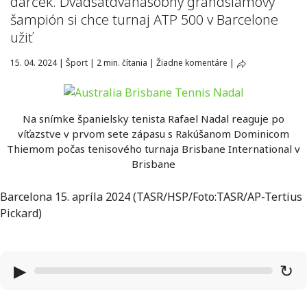
darček. Dvadsaťdvanásobný grandslamový
šampión si chce turnaj ATP 500 v Barcelone
užiť
15. 04. 2024
|
Šport
|
2 min. čítania
|
Žiadne komentáre
|
Na snímke španielsky tenista Rafael Nadal reaguje po
víťazstve v prvom sete zápasu s Rakúšanom Dominicom
Thiemom počas tenisového turnaja Brisbane International v
Brisbane
Barcelona 15. apríla 2024 (TASR/HSP/Foto:TASR/AP-Tertius
Pickard)
▶
↻