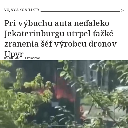
VOJNY A KONFLIKTY
Pri výbuchu auta neďaleko
Jekaterinburgu utrpel ťažké
zranenia šéf výrobcu dronov
Upyr
05. 08. 2026 |
1 komentár