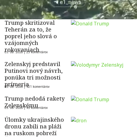
Trump skritizoval
Teherán za to, že
poprel jeho slová o
vzájomných
rokovaniach
03. 08. 2026 |
23 komentárov
Zelenskyj predstavil
Putinovi nový návrh,
ponúka tri možnosti
prímeria
03. 08. 2026 |
421 komentárov
Trump nedodá rakety
Zelenskému
03. 08. 2026 |
45 komentárov
Úlomky ukrajinského
dronu zabili na pláži
na ruskom pobreží