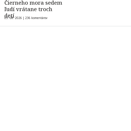
Čierneho mora sedem
ľudí vrátane troch
detí
03. 08. 2026 |
236 komentárov