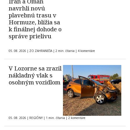
Irán a Omán
navrhli novú
plavebnú trasu v
Hormuze, blížia sa
k finálnej dohode o
správe prielivu
05. 08. 2026
|
ZO ZAHRANIČIA
|
2 min. čítania
|
4 komentáre
V Lozorne sa zrazil
nákladný vlak s
osobným vozidlom
05. 08. 2026
|
REGIÓNY
|
1 min. čítania
|
2 komentáre