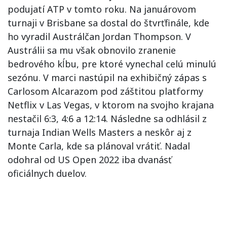
podujatí ATP v tomto roku. Na januárovom
turnaji v Brisbane sa dostal do štvrťfinále, kde
ho vyradil Austrálčan Jordan Thompson. V
Austrálii sa mu však obnovilo zranenie
bedrového kĺbu, pre ktoré vynechal celú minulú
sezónu. V marci nastúpil na exhibičný zápas s
Carlosom Alcarazom pod záštitou platformy
Netflix v Las Vegas, v ktorom na svojho krajana
nestačil 6:3, 4:6 a 12:14. Následne sa odhlásil z
turnaja Indian Wells Masters a neskôr aj z
Monte Carla, kde sa plánoval vrátiť. Nadal
odohral od US Open 2022 iba dvanásť
oficiálnych duelov.