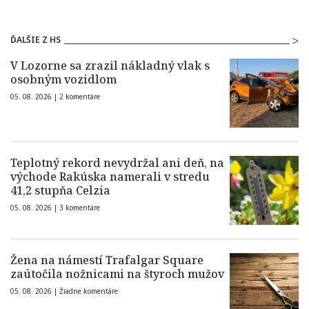
ĎALŠIE Z HS
V Lozorne sa zrazil nákladný vlak s
osobným vozidlom
05. 08. 2026 |
2 komentáre
Teplotný rekord nevydržal ani deň, na
východe Rakúska namerali v stredu
41,2 stupňa Celzia
05. 08. 2026 |
3 komentáre
Žena na námestí Trafalgar Square
zaútočila nožnicami na štyroch mužov
05. 08. 2026 |
Žiadne komentáre