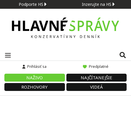
Podporte HS
Inzerujte na HS
Prihlásiť sa
Predplatné
NAŽIVO
NAJČÍTANEJŠIE
ROZHOVORY
VIDEÁ