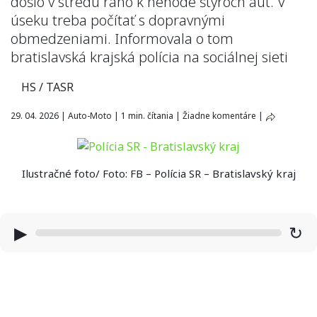
došlo v stredu ráno k nehode štyroch áut. V
úseku treba počítať s dopravnými
obmedzeniami. Informovala o tom
bratislavská krajská polícia na sociálnej sieti
HS / TASR
29. 04. 2026
|
Auto-Moto
|
1 min. čítania
|
Žiadne komentáre
|
Ilustračné foto/ Foto: FB – Polícia SR – Bratislavský kraj
▶
↻