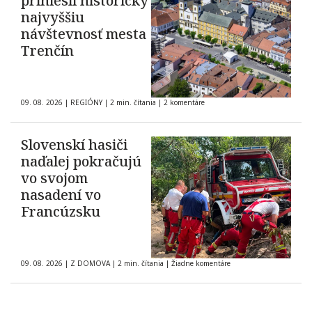
priniesli historicky
najvyššiu
návštevnosť mesta
Trenčín
09. 08. 2026
|
REGIÓNY
|
2 min. čítania
|
2 komentáre
Slovenskí hasiči
naďalej pokračujú
vo svojom
nasadení vo
Francúzsku
09. 08. 2026
|
Z DOMOVA
|
2 min. čítania
|
Žiadne komentáre