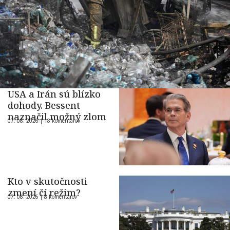
USA a Irán sú blízko
dohody. Bessent
naznačil možný zlom
07. 08. 2026 |
18 komentárov
Kto v skutočnosti
zmení čí režim?
07. 08. 2026 |
8 komentárov