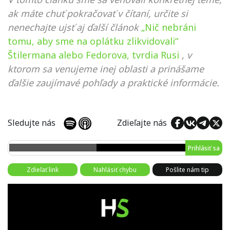
ak máte chuť pokračovať v čítaní, určite si
nenechajte ujsť aj ďalší článok
„Nič nebráni
tomu, aby sme na oplátku zlikvidovali“
Štilermana alebo Fedorova, tvrdia Rusi
, v
ktorom sa venujeme inej oblasti a prinášame
ďalšie zaujímavé pohľady a praktické informácie.
Sledujte nás
Zdieľajte nás
Prihlásiť sa
Zdieľať link
Nahlásiť chybu
Pošlite nám tip