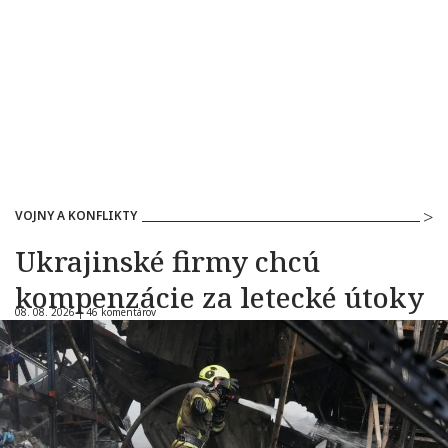
VOJNY A KONFLIKTY
Ukrajinské firmy chcú
kompenzácie za letecké útoky
08. 08. 2026 |
46 komentárov