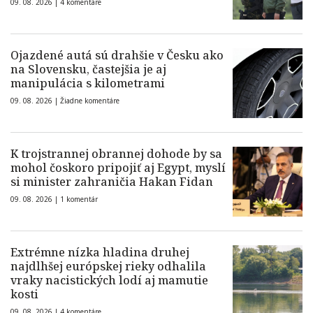
09. 08. 2026 |
4 komentáre
Ojazdené autá sú drahšie v Česku ako
na Slovensku, častejšia je aj
manipulácia s kilometrami
09. 08. 2026 |
Žiadne komentáre
K trojstrannej obrannej dohode by sa
mohol čoskoro pripojiť aj Egypt, myslí
si minister zahraničia Hakan Fidan
09. 08. 2026 |
1 komentár
Extrémne nízka hladina druhej
najdlhšej európskej rieky odhalila
vraky nacistických lodí aj mamutie
kosti
09. 08. 2026 |
4 komentáre