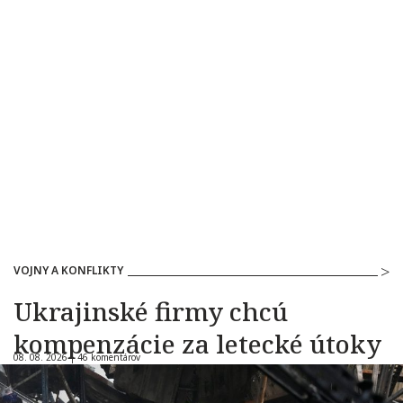
VOJNY A KONFLIKTY
Ukrajinské firmy chcú
kompenzácie za letecké útoky
08. 08. 2026 |
46 komentárov