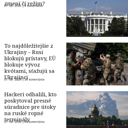
zmení čí režim?
07. 08. 2026 |
8 komentárov
To najdôležitejšie z
Ukrajiny – Rusi
blokujú prístavy, EÚ
blokuje vývoz
kvótami, sťažujú sa
Ukrajinci
07. 08. 2026 |
26 komentárov
Hackeri odhalili, kto
poskytoval presné
súradnice pre útoky
na ruské ropné
terminály
07. 08. 2026 |
69 komentárov