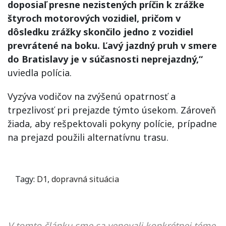
doposiaľ presne nezistených príčin k zrážke
štyroch motorových vozidiel, pričom v
dôsledku zrážky skončilo jedno z vozidiel
prevrátené na boku. Ľavý jazdný pruh v smere
do Bratislavy je v súčasnosti neprejazdný,“
uviedla polícia.
Vyzýva vodičov na zvýšenú opatrnosť a
trpezlivosť pri prejazde týmto úsekom. Zároveň
žiada, aby rešpektovali pokyny polície, prípadne
na prejazd použili alternatívnu trasu.
Tagy:
D1
,
dopravná situácia
V tomto článku sme sa venovali konkrétnej téme,