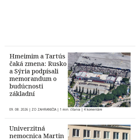
Hmeimim a Tartús
čaká zmena: Rusko
a Sýria podpísali
memorandum o
budúcnosti
základní
09. 08. 2026
|
ZO ZAHRANIČIA
|
1 min. čítania
|
4 komentáre
Univerzitná
nemocnica Martin