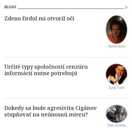
BLOGY
Marek Brna
Juraj Tušš
Ivan Štubňa