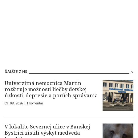
ĎALŠIE Z HS
Univerzitná nemocnica Martin
rozširuje možnosti liečby detskej
úzkosti, depresie a porúch správania
09. 08. 2026 |
1 komentár
V lokalite Severnej ulice v Banskej
Bystrici zistili výskyt medveďa