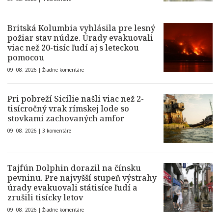
Britská Kolumbia vyhlásila pre lesný
požiar stav núdze. Úrady evakuovali
viac než 20-tisíc ľudí aj s leteckou
pomocou
09. 08. 2026 |
Žiadne komentáre
Pri pobreží Sicílie našli viac než 2-
tisícročný vrak rímskej lode so
stovkami zachovaných amfor
09. 08. 2026 |
3 komentáre
Tajfún Dolphin dorazil na čínsku
pevninu. Pre najvyšší stupeň výstrahy
úrady evakuovali státisíce ľudí a
zrušili tisícky letov
09. 08. 2026 |
Žiadne komentáre