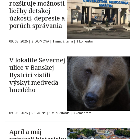
rozširuje možnosti
liečby detskej
úzkosti, depresie a
porúch správania
09. 08. 2026
|
Z DOMOVA
|
1 min. čítania
|
1 komentár
V lokalite Severnej
ulice v Banskej
Bystrici zistili
výskyt medveďa
hnedého
09. 08. 2026
|
REGIÓNY
|
1 min. čítania
|
3 komentáre
Apríl a máj