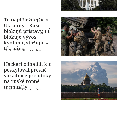
To najdôležitejšie z
Ukrajiny – Rusi
blokujú prístavy, EÚ
blokuje vývoz
kvótami, sťažujú sa
Ukrajinci
07. 08. 2026 |
26 komentárov
Hackeri odhalili, kto
poskytoval presné
súradnice pre útoky
na ruské ropné
terminály
07. 08. 2026 |
69 komentárov