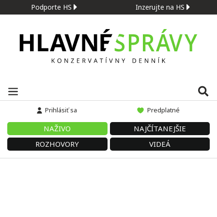
Podporte HS
Inzerujte na HS
Prihlásiť sa
Predplatné
NAŽIVO
NAJČÍTANEJŠIE
ROZHOVORY
VIDEÁ