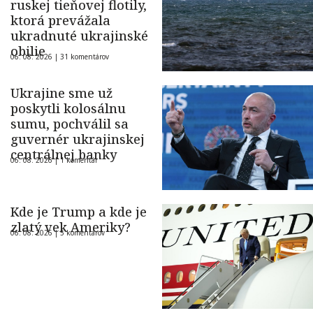
ruskej tieňovej flotily,
ktorá prevážala
ukradnuté ukrajinské
obilie
06. 08. 2026 |
31 komentárov
Ukrajine sme už
poskytli kolosálnu
sumu, pochválil sa
guvernér ukrajinskej
centrálnej banky
06. 08. 2026 |
1 komentár
Kde je Trump a kde je
zlatý vek Ameriky?
06. 08. 2026 |
5 komentárov