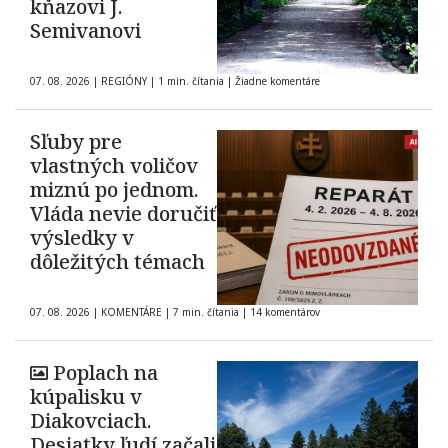
kňazovi J.
Semivanovi
07. 08. 2026
|
REGIÓNY
|
1 min. čítania
|
Žiadne komentáre
Sľuby pre
vlastných voličov
miznú po jednom.
Vláda nevie doručiť
výsledky v
dôležitých témach
07. 08. 2026
|
KOMENTÁRE
|
7 min. čítania
|
14 komentárov
Poplach na
kúpalisku v
Diakovciach.
Desiatky ľudí začali