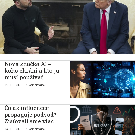
Nová značka AI –
koho chráni a kto ju
musí používať
05. 08. 2026 |
6 komentárov
Čo ak influencer
propaguje podvod?
Zisťovali sme viac
04. 08. 2026 |
6 komentárov