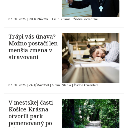
07. 08. 2026
|
SVETONÁZOR
|
1 min. čítania
|
Žiadne komentáre
Trápi vás únava?
Možno postačí len
menšia zmena v
stravovaní
07. 08. 2026
|
ZAUJÍMAVOSTI
|
6 min. čítania
|
Žiadne komentáre
V mestskej časti
Košice-Krásna
otvorili park
pomenovaný po