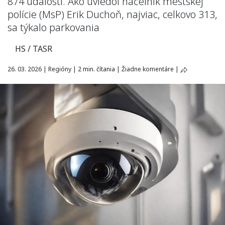
874 udalostí. Ako uviedol náčelník mestskej
polície (MsP) Erik Duchoň, najviac, celkovo 313,
sa týkalo parkovania
HS / TASR
26. 03. 2026
|
Regióny
|
2 min. čítania
|
Žiadne komentáre
|