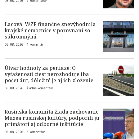
06. 08. 2026 |
7 komentárov
Lacová: VšZP finančne znevýhodnila
krajské nemocnice v porovnaní so
súkromnými
06. 08. 2026 |
1 komentár
Útvar hodnoty za peniaze: O
vyťaženosti ciest nerozhoduje iba
počet áut, dôležité je aj ich zloženie
06. 08. 2026 |
Žiadne komentáre
Rusínska komunita žiada zachovanie
Múzea rusínskej kultúry, podporili ju
primátori aj odborné inštitúcie
06. 08. 2026 |
3 komentáre