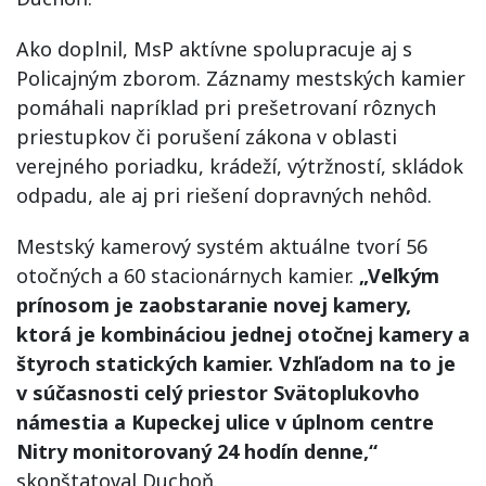
Ako doplnil, MsP aktívne spolupracuje aj s
Policajným zborom. Záznamy mestských kamier
pomáhali napríklad pri prešetrovaní rôznych
priestupkov či porušení zákona v oblasti
verejného poriadku, krádeží, výtržností, skládok
odpadu, ale aj pri riešení dopravných nehôd.
Mestský kamerový systém aktuálne tvorí 56
otočných a 60 stacionárnych kamier.
„Veľkým
prínosom je zaobstaranie novej kamery,
ktorá je kombináciou jednej otočnej kamery a
štyroch statických kamier. Vzhľadom na to je
v súčasnosti celý priestor Svätoplukovho
námestia a Kupeckej ulice v úplnom centre
Nitry monitorovaný 24 hodín denne,“
skonštatoval Duchoň.