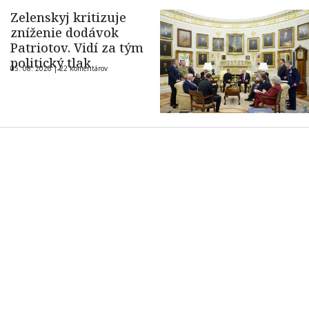
Zelenskyj kritizuje
zníženie dodávok
Patriotov. Vidí za tým
politický tlak
05. 08. 2026 |
22 komentárov