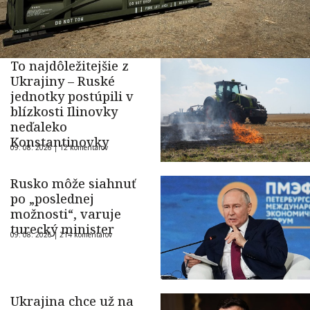
To najdôležitejšie z
Ukrajiny – Ruské
jednotky postúpili v
blízkosti Ilinovky
neďaleko
Konstantinovky
09. 08. 2026 |
12 komentárov
Rusko môže siahnuť
po „poslednej
možnosti“, varuje
turecký minister
09. 08. 2026 |
214 komentárov
Ukrajina chce už na