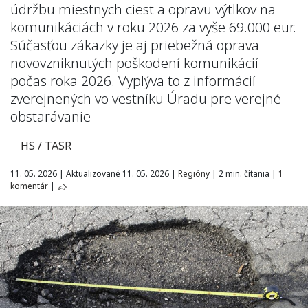
údržbu miestnych ciest a opravu výtlkov na
komunikáciách v roku 2026 za vyše 69.000 eur.
Súčasťou zákazky je aj priebežná oprava
novovzniknutých poškodení komunikácií
počas roka 2026. Vyplýva to z informácií
zverejnených vo vestníku Úradu pre verejné
obstarávanie
HS / TASR
11. 05. 2026
|
Aktualizované 11. 05. 2026
|
Regióny
|
2 min. čítania
|
1
komentár
|