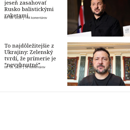
jeseň zasahovať
Rusko balistickými
raketami
09. 08. 2026 |
144 komentárov
To najdôležitejšie z
Ukrajiny: Zelenský
tvrdí, že prímerie je
“nevyhnutné”
08. 08. 2026 |
36 komentárov