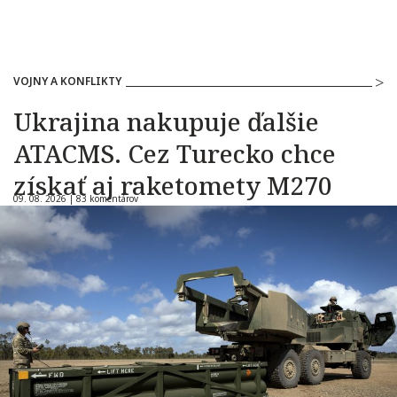
VOJNY A KONFLIKTY
Ukrajina nakupuje ďalšie
ATACMS. Cez Turecko chce
získať aj raketomety M270
09. 08. 2026 |
83 komentárov