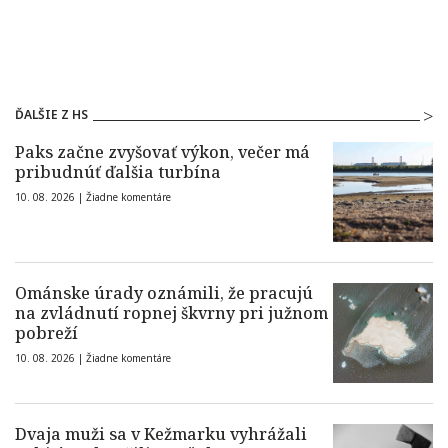
ĎALŠIE Z HS
Paks začne zvyšovať výkon, večer má
pribudnúť ďalšia turbína
10. 08. 2026 |
Žiadne komentáre
Ománske úrady oznámili, že pracujú
na zvládnutí ropnej škvrny pri južnom
pobreží
10. 08. 2026 |
Žiadne komentáre
Dvaja muži sa v Kežmarku vyhrážali