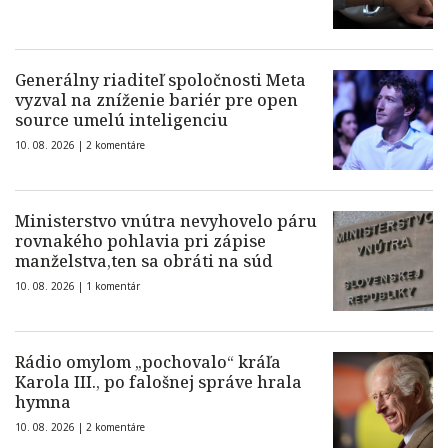
Generálny riaditeľ spoločnosti Meta
vyzval na zníženie bariér pre open
source umelú inteligenciu
10. 08. 2026 |
2 komentáre
Ministerstvo vnútra nevyhovelo páru
rovnakého pohlavia pri zápise
manželstva,ten sa obráti na súd
10. 08. 2026 |
1 komentár
Rádio omylom „pochovalo“ kráľa
Karola III., po falošnej správe hrala
hymna
10. 08. 2026 |
2 komentáre