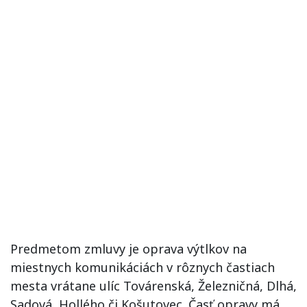
Predmetom zmluvy je oprava výtlkov na
miestnych komunikáciách v rôznych častiach
mesta vrátane ulíc Továrenská, Železničná, Dlhá,
Sadová, Hollého či Košutovec. Časť opravy má