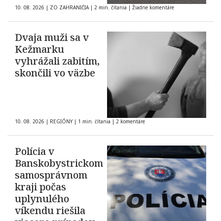
10. 08. 2026
|
ZO ZAHRANIČIA
|
2 min. čítania
|
Žiadne komentáre
Dvaja muži sa v
Kežmarku
vyhrážali zabitím,
skončili vo väzbe
10. 08. 2026
|
REGIÓNY
|
1 min. čítania
|
2 komentáre
Polícia v
Banskobystrickom
samosprávnom
kraji počas
uplynulého
víkendu riešila