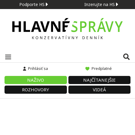
Podporte HS
Inzerujte na HS
Prihlásiť sa
Predplatné
NAŽIVO
NAJČÍTANEJŠIE
ROZHOVORY
VIDEÁ