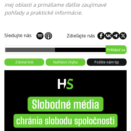
inej oblasti a prinášame ďalšie zaujímavé
pohľady a praktické informácie.
Sledujte nás
Zdieľajte nás
Prihlásiť sa
Zdieľať link
Nahlásiť chybu
Pošlite nám tip