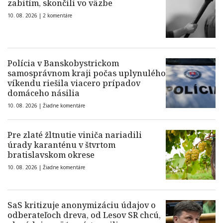
zabitím, skončili vo väzbe
10. 08. 2026 |
2 komentáre
Polícia v Banskobystrickom
samosprávnom kraji počas uplynulého
víkendu riešila viacero prípadov
domáceho násilia
10. 08. 2026 |
Žiadne komentáre
Pre zlaté žltnutie viniča nariadili
úrady karanténu v štvrtom
bratislavskom okrese
10. 08. 2026 |
Žiadne komentáre
SaS kritizuje anonymizáciu údajov o
odberateľoch dreva, od Lesov SR chcú,