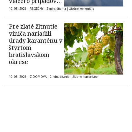
viacero prípadov
domáceho násilia
10. 08. 2026
|
REGIÓNY
|
2 min. čítania
|
Žiadne komentáre
Pre zlaté žltnutie
viniča nariadili
úrady karanténu v
štvrtom
bratislavskom
okrese
10. 08. 2026
|
Z DOMOVA
|
2 min. čítania
|
Žiadne komentáre