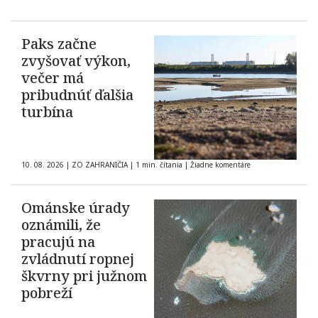
Paks začne
zvyšovať výkon,
večer má
pribudnúť ďalšia
turbína
10. 08. 2026
|
ZO ZAHRANIČIA
|
1 min. čítania
|
Žiadne komentáre
Ománske úrady
oznámili, že
pracujú na
zvládnutí ropnej
škvrny pri južnom
pobreží