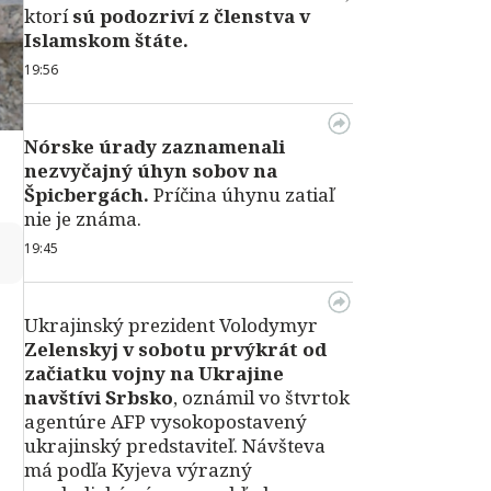
ktorí
sú podozriví z členstva v
Islamskom štáte.
19:56
Nórske úrady zaznamenali
nezvyčajný úhyn sobov na
Špicbergách.
Príčina úhynu zatiaľ
nie je známa.
↻
19:45
Ukrajinský prezident Volodymyr
Zelenskyj v sobotu prvýkrát od
začiatku vojny na Ukrajine
navštívi Srbsko
, oznámil vo štvrtok
agentúre AFP vysokopostavený
ukrajinský predstaviteľ. Návšteva
má podľa Kyjeva výrazný