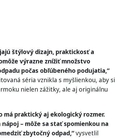
jú štýlový dizajn, praktickosť a
pomôže výrazne znížiť množstvo
odpadu počas obľúbeného podujatia,“
itovaná séria vznikla s myšlienkou, aby si
rmoku nielen zážitky, ale aj originálnu
čo má praktický aj ekologický rozmer.
 nápoj – môže sa stať spomienkou na
bmedziť zbytočný odpad,“
vysvetlil