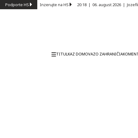
Podporte HS
Inzerujte na HS
20:18
|
06. august 2026
|
Jozef
TITULKA
Z DOMOVA
ZO ZAHRANIČIA
KOMEN