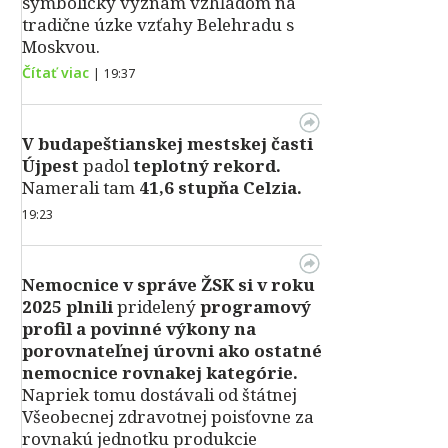
symbolický význam vzhľadom na
tradične úzke vzťahy Belehradu s
Moskvou.
Čítať viac
|
19:37
V
budapeštianskej mestskej časti
Újpest
padol
teplotný rekord.
Namerali tam
41,6 stupňa Celzia.
19:23
Nemocnice v správe ŽSK si v roku
2025 plnili
pridelený
programový
profil a povinné výkony na
porovnateľnej úrovni ako ostatné
nemocnice rovnakej kategórie.
Napriek tomu dostávali od štátnej
Všeobecnej zdravotnej poisťovne za
rovnakú jednotku produkcie