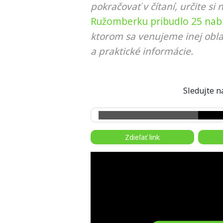
pokračovať v čítaní, určite si 
Ružomberku pribudlo 25 nabíj
ktorom sa venujeme inej obla
a praktické informácie.
Sledujte
Zdieľať link