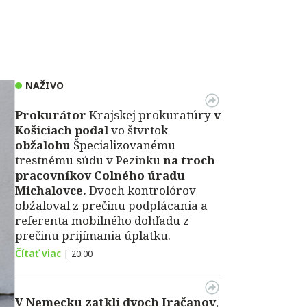
NAŽIVO
Prokurátor
Krajskej prokuratúry
v
Košiciach podal
vo štvrtok
obžalobu
Špecializovanému
trestnému súdu v Pezinku
na troch
pracovníkov Colného úradu
Michalovce.
Dvoch kontrolórov
obžaloval z prečinu podplácania a
referenta mobilného dohľadu z
prečinu prijímania úplatku.
Čítať viac
|
20:00
V Nemecku zatkli dvoch Iračanov
,