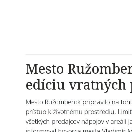
Mesto Ružombero
edíciu vratných
Mesto Ružomberok pripravilo na toht
prístup k životnému prostrediu. Lim
všetkých predajcov nápojov v areáli
informoval hovorca mesta Vladimír M