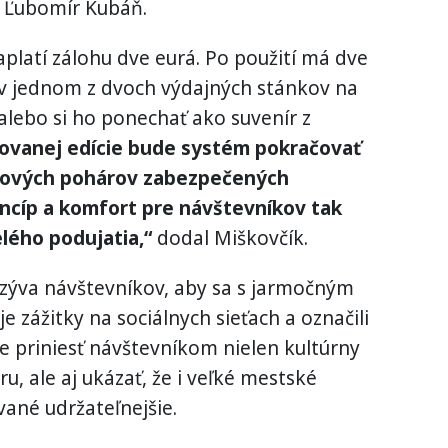
 Ľubomír Kubáň.
aplatí zálohu dve eurá. Po použití má dve
 v jednom z dvoch výdajných stánkov na
alebo si ho ponechať ako suvenír z
tovanej edície bude systém pokračovať
ohových pohárov zabezpečených
ncíp a komfort pre návštevníkov tak
lého podujatia,“
dodal Miškovčík.
ýva návštevníkov, aby sa s jarmočným
je zážitky na sociálnych sieťach a označili
je priniesť návštevníkom nielen kultúrny
, ale aj ukázať, že i veľké mestské
ané udržateľnejšie.