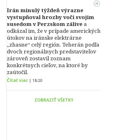
Irán minulý týždeň výrazne
vystupňoval hrozby voči svojim
susedom v Perzskom zálive
a
odkázal im, že v prípade amerických
útokov na iránske elektrárne
„zhasne“ celý región. Teherán podľa
dvoch regionálnych predstaviteľov
zároveň zostavil zoznam
konkrétnych cieľov, na ktoré by
zaútočil.
Čítať viac
|
18:20
ZOBRAZIŤ VŠETKY