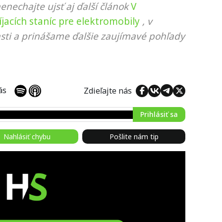
nenechajte ujsť aj ďalší článok
V
acích staníc pre elektromobily
, v
sti a prinášame ďalšie zaujímavé pohľady
 nás
Zdieľajte nás
Prihlásiť sa
Nahlásiť chybu
Pošlite nám tip