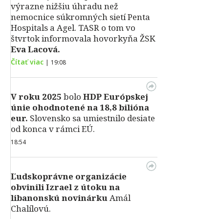
výrazne nižšiu úhradu než
nemocnice súkromných sietí Penta
Hospitals a Agel. TASR o tom vo
štvrtok informovala hovorkyňa ŽSK
Eva Lacová.
Čítať viac
|
19:08
V roku 2025
bolo
HDP
Európskej
únie ohodnotené na 18,8 bilióna
eur.
Slovensko sa umiestnilo desiate
od konca v rámci EÚ.
18:54
Ľudskoprávne organizácie
obvinili Izrael z útoku na
libanonskú novinárku
Amál
Chalílovú.