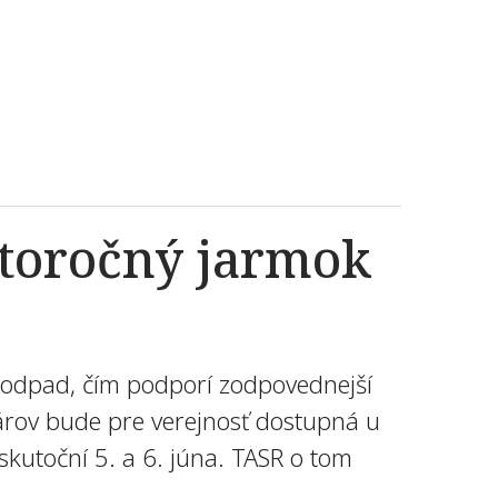
htoročný jarmok
 odpad, čím podporí zodpovednejší
árov bude pre verejnosť dostupná u
kutoční 5. a 6. júna. TASR o tom