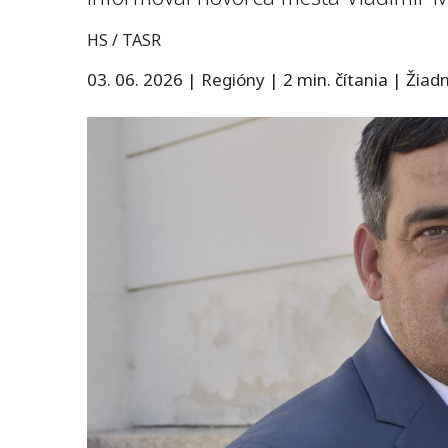
HS / TASR
03. 06. 2026
|
Regióny
|
2 min. čítania
|
Žiad