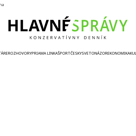
ína
TÁRE
ROZHOVORY
PRIAMA LINKA
ŠPORT
ČESKY
SVETONÁZOR
EKONOMIKA
KU