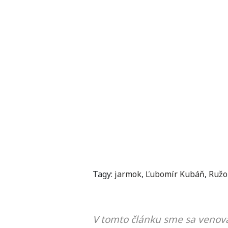
Tagy:
jarmok
,
Ľubomír Kubáň
,
Ružo
V tomto článku sme sa venova