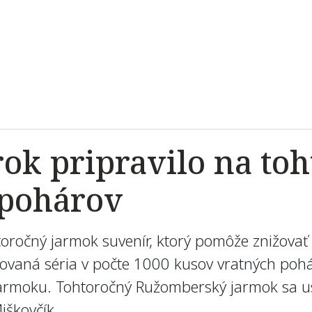
k pripravilo na to
 pohárov
oročný jarmok suvenír, ktorý pomôže znižovať
itovaná séria v počte 1000 kusov vratných poh
 jarmoku. Tohtoročný Ružomberský jarmok sa us
iškovčík