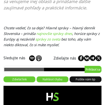
sa venujeme inej oblasti a prinášame ďalšie
zaujímavé pohľady a praktické informácie.
Chcete vedieť, čo sa deje? Hlavné správy – hlavný denník
Slovenska – prináša
najnovšie správy dnes
, horúce správy z
Európy aj nezávislé
správy zo sveta
bez toho, aby vám
niekto diktoval, čo si máte myslieť.
Sledujte nás
Zdieľajte nás
Prihlásiť sa
Zdieľať link
Nahlásiť chybu
Pošlite nám tip