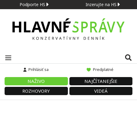
Podporte HS
Inzerujte na HS
Prihlásiť sa
Predplatné
NAŽIVO
NAJČÍTANEJŠIE
ROZHOVORY
VIDEÁ