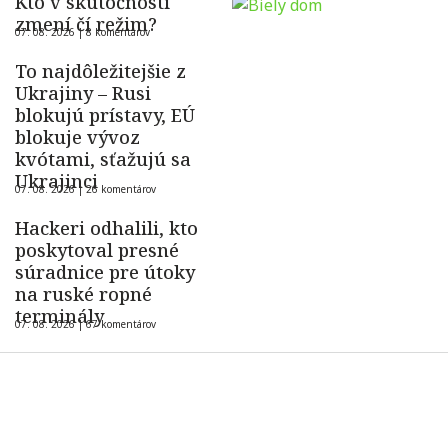
Kto v skutočnosti
zmení čí režim?
07. 08. 2026 |
8 komentárov
To najdôležitejšie z
Ukrajiny – Rusi
blokujú prístavy, EÚ
blokuje vývoz
kvótami, sťažujú sa
Ukrajinci
07. 08. 2026 |
26 komentárov
Hackeri odhalili, kto
poskytoval presné
súradnice pre útoky
na ruské ropné
terminály
07. 08. 2026 |
67 komentárov