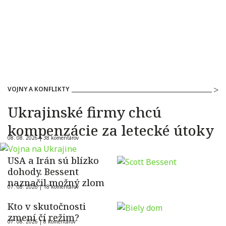
VOJNY A KONFLIKTY
Ukrajinské firmy chcú
kompenzácie za letecké útoky
08. 08. 2026 |
38 komentárov
USA a Irán sú blízko
dohody. Bessent
naznačil možný zlom
07. 08. 2026 |
18 komentárov
Kto v skutočnosti
zmení čí režim?
07. 08. 2026 |
8 komentárov