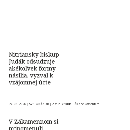
Nitriansky biskup
Judák odsudzuje
akékoľvek formy
násilia, vyzval k
vzájomnej úcte
09. 08. 2026
|
SVETONÁZOR
|
2 min. čítania
|
Žiadne komentáre
V Zákamennom si
pripomenuli