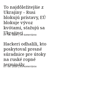
To najdôležitejšie z
Ukrajiny – Rusi
blokujú prístavy, EÚ
blokuje vývoz
kvótami, sťažujú sa
Ukrajinci
07. 08. 2026 |
26 komentárov
Hackeri odhalili, kto
poskytoval presné
súradnice pre útoky
na ruské ropné
terminály
07. 08. 2026 |
67 komentárov