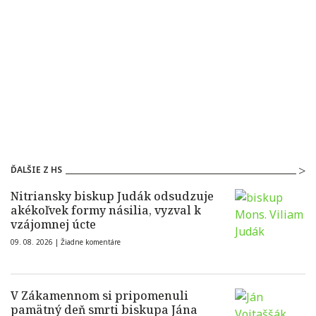
ĎALŠIE Z HS
Nitriansky biskup Judák odsudzuje
akékoľvek formy násilia, vyzval k
vzájomnej úcte
09. 08. 2026 |
Žiadne komentáre
V Zákamennom si pripomenuli
pamätný deň smrti biskupa Jána