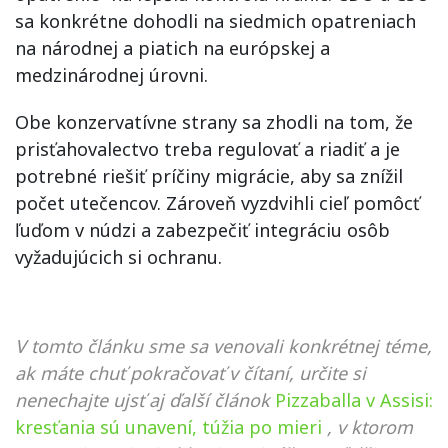
sa konkrétne dohodli na siedmich opatreniach
na národnej a piatich na európskej a
medzinárodnej úrovni.
Obe konzervatívne strany sa zhodli na tom, že
prisťahovalectvo treba regulovať a riadiť a je
potrebné riešiť príčiny migrácie, aby sa znížil
počet utečencov. Zároveň vyzdvihli cieľ pomôcť
ľuďom v núdzi a zabezpečiť integráciu osôb
vyžadujúcich si ochranu.
V tomto článku sme sa venovali konkrétnej téme,
ak máte chuť pokračovať v čítaní, určite si
nenechajte ujsť aj ďalší článok
Pizzaballa v Assisi:
kresťania sú unavení, túžia po mieri
, v ktorom