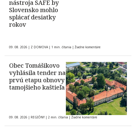
nástroja SAFE by
Slovensko mohlo
splácať desiatky
rokov
09. 08. 2026
|
Z DOMOVA
|
1 min. čítania
|
Žiadne komentáre
Obec Tomášikovo
vyhlásila tender na
prvú etapu obnovy
tamojšieho kaštieľa
09. 08. 2026
|
REGIÓNY
|
2 min. čítania
|
Žiadne komentáre