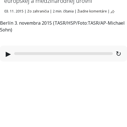
európskej a medzinárodnej úrovni
03. 11. 2015
|
Zo zahraničia
|
2 min. čítania
|
Žiadne komentáre
|
Berlín 3. novembra 2015 (TASR/HSP/Foto:TASR/AP-Michael
Sohn)
▶
↻