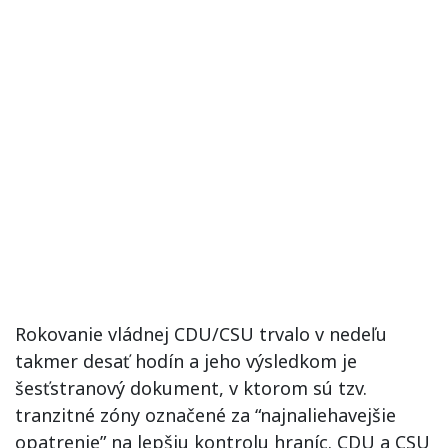
Rokovanie vládnej CDU/CSU trvalo v nedeľu
takmer desať hodín a jeho výsledkom je
šesťstranový dokument, v ktorom sú tzv.
tranzitné zóny označené za “najnaliehavejšie
opatrenie” na lepšiu kontrolu hraníc. CDU a CSU