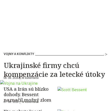
VOJNY A KONFLIKTY
Ukrajinské firmy chcú
kompenzácie za letecké útoky
08. 08. 2026 |
38 komentárov
USA a Irán sú blízko
dohody. Bessent
naznačil možný zlom
07. 08. 2026 |
18 komentárov