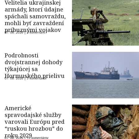
Velitelia ukrajinskej
armády, ktorí údajne
spáchali samovraždu,
mohli byť zavraždení
príbuznými vojakov
07. 08. 2026 |
2 komentáre
Podrobnosti
dvojstrannej dohody
týkajúcej sa
Hormuského prielivu
07. 08. 2026 |
5 komentárov
Americké
spravodajské služby
varovali Európu pred
“ruskou hrozbou” do
roku 2029
07. 08. 2026 |
13 komentárov