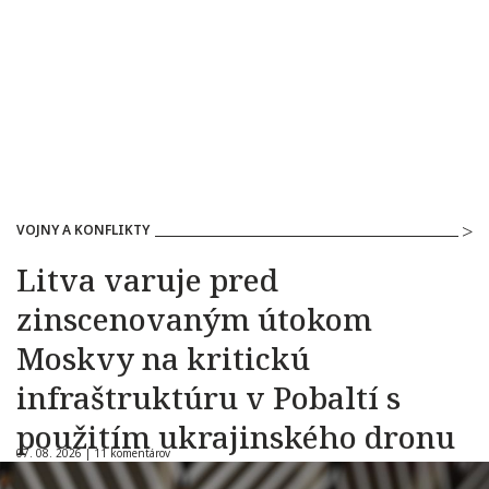
VOJNY A KONFLIKTY
Litva varuje pred
zinscenovaným útokom
Moskvy na kritickú
infraštruktúru v Pobaltí s
použitím ukrajinského dronu
07. 08. 2026 |
11 komentárov