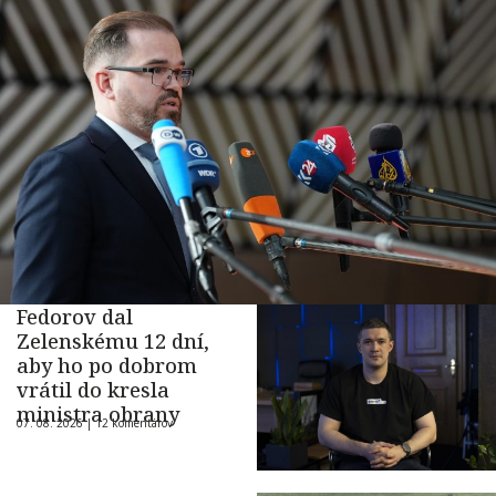
Fedorov dal
Zelenskému 12 dní,
aby ho po dobrom
vrátil do kresla
ministra obrany
07. 08. 2026 |
12 komentárov