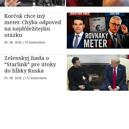
Korčok chce iný
meter. Chýba odpoveď
na najdôležitejšiu
otázku
06. 08. 2026 |
19 komentárov
Zelenskyj žiada o
“Starlink” pre útoky
do hĺbky Ruska
05. 08. 2026 |
112 komentárov