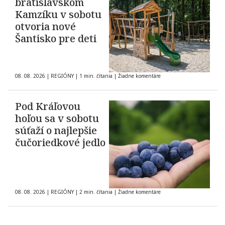
bratislavskom
Kamzíku v sobotu
otvoria nové
Šantisko pre deti
08. 08. 2026
|
REGIÓNY
|
1 min. čítania
|
Žiadne komentáre
Pod Kráľovou
hoľou sa v sobotu
súťaží o najlepšie
čučoriedkové jedlo
08. 08. 2026
|
REGIÓNY
|
2 min. čítania
|
Žiadne komentáre