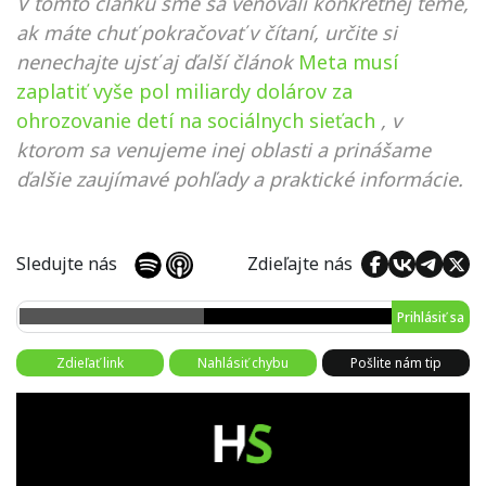
V tomto článku sme sa venovali konkrétnej téme,
ak máte chuť pokračovať v čítaní, určite si
nenechajte ujsť aj ďalší článok
Meta musí
zaplatiť vyše pol miliardy dolárov za
ohrozovanie detí na sociálnych sieťach
, v
ktorom sa venujeme inej oblasti a prinášame
ďalšie zaujímavé pohľady a praktické informácie.
Sledujte nás
Zdieľajte nás
Prihlásiť sa
Zdieľať link
Nahlásiť chybu
Pošlite nám tip