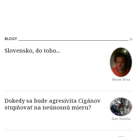
BLOGY
Marek Brna
Ivan Štubňa