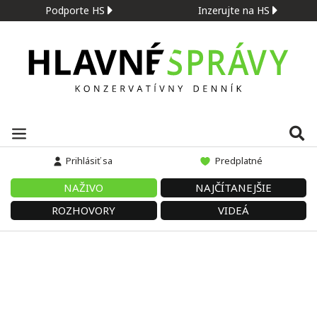
Podporte HS
Inzerujte na HS
Prihlásiť sa
Predplatné
NAŽIVO
NAJČÍTANEJŠIE
ROZHOVORY
VIDEÁ