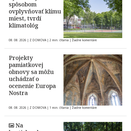
spôsobom
ovplyvňovať klímu
miest, tvrdí
klimatológ
08. 08. 2026
|
Z DOMOVA
|
2 min. čítania
|
Žiadne komentáre
Projekty
pamiatkovej
obnovy sa môžu
uchádzať o
ocenenie Europa
Nostra
08. 08. 2026
|
Z DOMOVA
|
1 min. čítania
|
Žiadne komentáre
Na