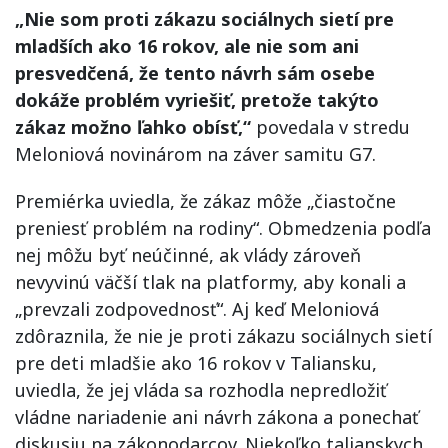
„Nie som proti zákazu sociálnych sietí pre
mladších ako 16 rokov, ale nie som ani
presvedčená, že tento návrh sám osebe
dokáže problém vyriešiť, pretože takýto
zákaz možno ľahko obísť,“
povedala v stredu
Meloniová novinárom na záver samitu G7.
Premiérka uviedla, že zákaz môže „čiastočne
preniesť problém na rodiny“. Obmedzenia podľa
nej môžu byť neúčinné, ak vlády zároveň
nevyvinú väčší tlak na platformy, aby konali a
„prevzali zodpovednosť“. Aj keď Meloniová
zdôraznila, že nie je proti zákazu sociálnych sietí
pre deti mladšie ako 16 rokov v Taliansku,
uviedla, že jej vláda sa rozhodla nepredložiť
vládne nariadenie ani návrh zákona a ponechať
diskusiu na zákonodarcov. Niekoľko talianskych