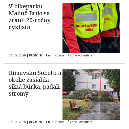
V bikeparku
Malinô Brdo sa
zranil 20-ročný
cyklista
07. 08. 2026
|
REGIÓNY
|
1 min. čítania
|
Žiadne komentáre
Rimavskú Sobotu a
okolie zasiahla
silná búrka, padali
stromy
07. 08. 2026
|
REGIÓNY
|
1 min. čítania
|
Žiadne komentáre