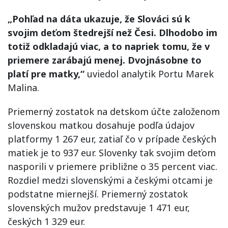
„Pohľad na dáta ukazuje, že Slováci sú k
svojim deťom štedrejší než Česi. Dlhodobo im
totiž odkladajú viac, a to napriek tomu, že v
priemere zarábajú menej. Dvojnásobne to
platí pre matky,“
uviedol analytik Portu Marek
Malina.
Priemerný zostatok na detskom účte založenom
slovenskou matkou dosahuje podľa údajov
platformy 1 267 eur, zatiaľ čo v prípade českých
matiek je to 937 eur. Slovenky tak svojim deťom
nasporili v priemere približne o 35 percent viac.
Rozdiel medzi slovenskými a českými otcami je
podstatne miernejší. Priemerný zostatok
slovenských mužov predstavuje 1 471 eur,
českých 1 329 eur.