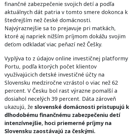
finančné zabezpečenie svojich detí a podľa
aktuálnych dát patria v tomto smere dokonca k
štedrejším než české domácnosti.
Najvýraznejšie sa to prejavuje pri matkách,
ktoré aj napriek nižším príjmom dokážu svojim
deťom odkladať viac peňazí než Češky.
Vyplýva to z údajov online investičnej platformy
Portu, podľa ktorých počet klientov
využívajúcich detské investičné účty na
Slovensku medziročne vzrástol o viac než 62
percent. V Česku bol rast výrazne pomalší a
dosiahol necelých 39 percent. Dáta zároveň
ukazujú, že
slovenské domácnosti pristupujú k
dlhodobému finančnému zabezpečeniu detí
intenzívnejšie, hoci priemerné príjmy na
Slovensku zaostávajú za českými.