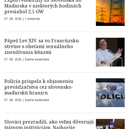
Export elektriny zo Slovenska do
Maďarska v niektorých hodinách
presiahol 2,5 GW
07. 08. 2026 |
1 komentár
Pápež Lev XIV. sa vo Francúzsku
stretne s obeťami sexuálneho
zneužívania kňazmi
07. 08. 2026 |
Žiadne komentáre
Polícia prispela k objasneniu
prevádzačstva cez slovensko-
maďarskú hranicu
07. 08. 2026 |
Žiadne komentáre
Slováci prezradili, ako veľmi dôverujú
štátnym inštitúciám. Najhoršie