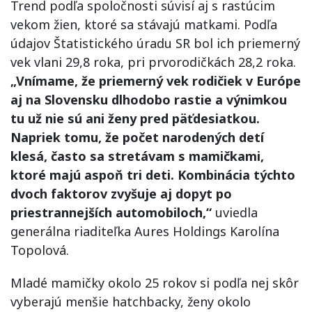
Trend podľa spoločnosti súvisí aj s rastúcim
vekom žien, ktoré sa stávajú matkami. Podľa
údajov Štatistického úradu SR bol ich priemerný
vek vlani 29,8 roka, pri prvorodičkách 28,2 roka.
„Vnímame, že priemerný vek rodičiek v Európe
aj na Slovensku dlhodobo rastie a výnimkou
tu už nie sú ani ženy pred päťdesiatkou.
Napriek tomu, že počet narodených detí
klesá, často sa stretávam s mamičkami,
ktoré majú aspoň tri deti. Kombinácia týchto
dvoch faktorov zvyšuje aj dopyt po
priestrannejších automobiloch,“
uviedla
generálna riaditeľka Aures Holdings Karolína
Topolová.
Mladé mamičky okolo 25 rokov si podľa nej skôr
vyberajú menšie hatchbacky, ženy okolo