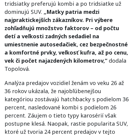
tridsiatky preferujú kombi a po tridsiatke už
dominujú SUV.
„Matky patria medzi
najpraktickejších zákazníkov. Pri výbere
zohľadňujú množstvo faktorov – od počtu
detí a veľkosti zadných sedadiel na
umiestnenie autosedačiek, cez bezpečnostné
a komfortné prvky, veľkosť kufra, až po cenu,
vek či počet najazdených kilometrov,“
dodala
Topolová.
Analýza predajov vozidiel ženám vo veku 26 až
36 rokov ukázala, že najobľúbenejšou
kategóriou zostávajú hatchbacky s podielom 36
percent, nasledované kombi s podielom 26
percent. Záujem o tieto typy karosérií však
postupne klesá. Naopak, rastie popularita SUV,
ktoré už tvoria 24 percent predajov v tejto