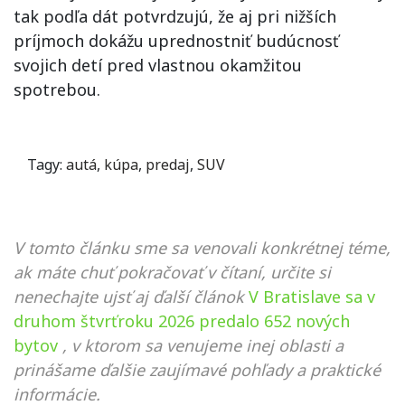
tak podľa dát potvrdzujú, že aj pri nižších
príjmoch dokážu uprednostniť budúcnosť
svojich detí pred vlastnou okamžitou
spotrebou.
Tagy:
autá
,
kúpa
,
predaj
,
SUV
V tomto článku sme sa venovali konkrétnej téme,
ak máte chuť pokračovať v čítaní, určite si
nenechajte ujsť aj ďalší článok
V Bratislave sa v
druhom štvrťroku 2026 predalo 652 nových
bytov
, v ktorom sa venujeme inej oblasti a
prinášame ďalšie zaujímavé pohľady a praktické
informácie.