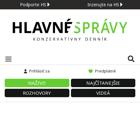
Podporte HS
Inzerujte na HS
Prihlásiť sa
Predplatné
NAŽIVO
NAJČÍTANEJŠIE
ROZHOVORY
VIDEÁ