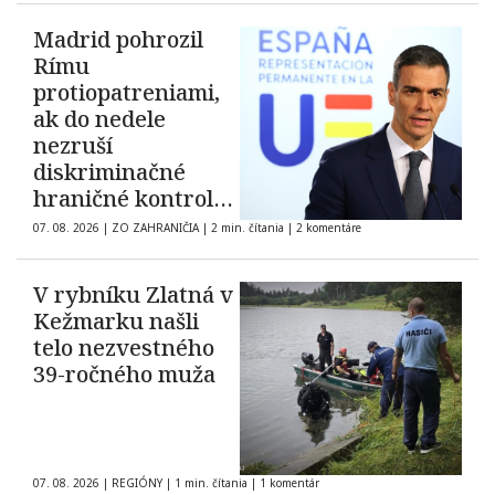
Madrid pohrozil
Rímu
protiopatreniami,
ak do nedele
nezruší
diskriminačné
hraničné kontroly
španielskych
07. 08. 2026
|
ZO ZAHRANIČIA
|
2 min. čítania
|
2 komentáre
občanov
V rybníku Zlatná v
Kežmarku našli
telo nezvestného
39-ročného muža
07. 08. 2026
|
REGIÓNY
|
1 min. čítania
|
1 komentár