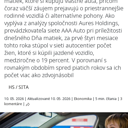
matiek, ktoré si kupujú vlastné autá, pričom
čoraz väčší záujem prejavujú o priestrannejšie
rodinné vozidlá či alternatívne pohony. Ako
vyplýva z analýzy spoločnosti Aures Holdings,
prevádzkovateľa siete AAA Auto pri príležitosti
dnešného Dňa matiek, za prvé štyri mesiace
tohto roka stúpol v sieti autocentier počet
žien, ktoré si kúpili jazdené vozidlo,
medziročne o 19 percent. V porovnaní s
rovnakým obdobím spred piatich rokov sa ich
počet viac ako zdvojnásobil
HS / SITA
10. 05. 2026
|
Aktualizované 10. 05. 2026
|
Ekonomika
|
5 min. čítania
|
3
komentáre
|