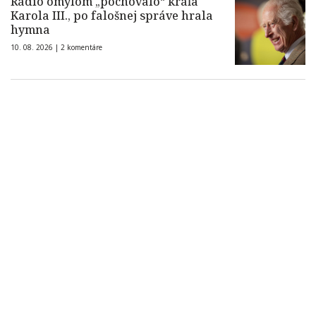
Rádio omylom „pochovalo“ kráľa
Karola III., po falošnej správe hrala
hymna
10. 08. 2026 |
2 komentáre