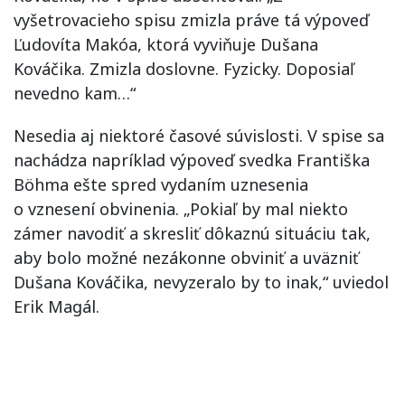
vyšetrovacieho spisu zmizla práve tá výpoveď
Ľudovíta Makóa, ktorá vyviňuje Dušana
Kováčika. Zmizla doslovne. Fyzicky. Doposiaľ
nevedno kam…“
Nesedia aj niektoré časové súvislosti. V spise sa
nachádza napríklad výpoveď svedka Františka
Böhma ešte spred vydaním uznesenia
o vznesení obvinenia. „Pokiaľ by mal niekto
zámer navodiť a skresliť dôkaznú situáciu tak,
aby bolo možné nezákonne obviniť a uväzniť
Dušana Kováčika, nevyzeralo by to inak,“ uviedol
Erik Magál.