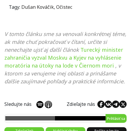
Tagy:
Dušan Kováčik
,
Očistec
V tomto článku sme sa venovali konkrétnej téme,
ak máte chuť pokračovať v čítaní, určite si
nenechajte ujsť aj ďalší článok
Turecký minister
zahraničia vyzval Moskvu a Kyjev na vyhlásenie
moratória na útoky na lode v Čiernom mori
, v
ktorom sa venujeme inej oblasti a prinášame
ďalšie zaujímavé pohľady a praktické informácie.
Sledujte nás
Zdieľajte nás
Prihlásiť sa
Zdieľať link
Nahlásiť chybu
Pošlite nám tip