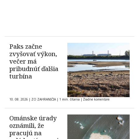
Paks začne
zvyšovať výkon,
večer má
pribudnúť ďalšia
turbína
10. 08. 2026
|
ZO ZAHRANIČIA
|
1 min. čítania
|
Žiadne komentáre
Ománske úrady
oznámili, že
pracujú na