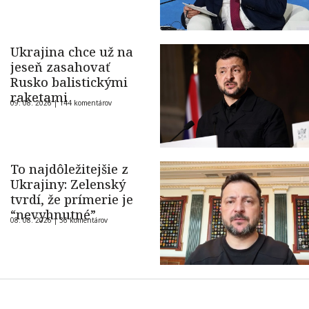
Ukrajina chce už na
jeseň zasahovať
Rusko balistickými
raketami
09. 08. 2026 |
144 komentárov
To najdôležitejšie z
Ukrajiny: Zelenský
tvrdí, že prímerie je
“nevyhnutné”
08. 08. 2026 |
36 komentárov