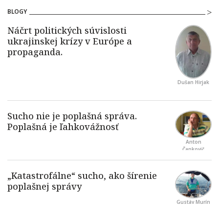
BLOGY
Dušan Hirjak
Anton
Čapkovič
Gustáv Murín