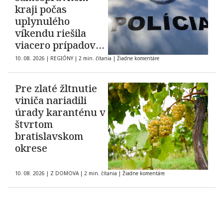
kraji počas
uplynulého
víkendu riešila
viacero prípadov
domáceho násilia
10. 08. 2026
|
REGIÓNY
|
2 min. čítania
|
Žiadne komentáre
Pre zlaté žltnutie
viniča nariadili
úrady karanténu v
štvrtom
bratislavskom
okrese
10. 08. 2026
|
Z DOMOVA
|
2 min. čítania
|
Žiadne komentáre