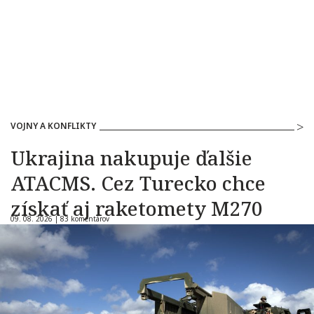
VOJNY A KONFLIKTY
Ukrajina nakupuje ďalšie
ATACMS. Cez Turecko chce
získať aj raketomety M270
09. 08. 2026 |
83 komentárov