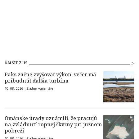
ĎALŠIE Z HS
Paks začne zvyšovať výkon, večer má
pribudnúť ďalšia turbína
10. 08. 2026 |
Žiadne komentáre
Ománske úrady oznámili, že pracujú
na zvládnutí ropnej škvrny pri južnom
pobreží
10. 08. 2026 |
Žiadne komentáre