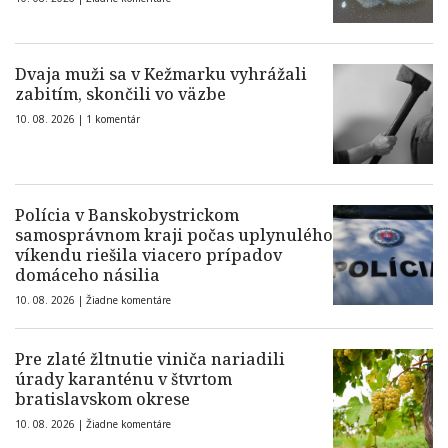
Dvaja muži sa v Kežmarku vyhrážali
zabitím, skončili vo väzbe
10. 08. 2026 |
1 komentár
Polícia v Banskobystrickom
samosprávnom kraji počas uplynulého
víkendu riešila viacero prípadov
domáceho násilia
10. 08. 2026 |
Žiadne komentáre
Pre zlaté žltnutie viniča nariadili
úrady karanténu v štvrtom
bratislavskom okrese
10. 08. 2026 |
Žiadne komentáre