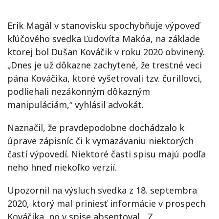
Erik Magál v stanovisku spochybňuje výpoveď
kľúčového svedka Ľudovíta Makóa, na základe
ktorej bol Dušan Kováčik v roku 2020 obvinený.
„Dnes je už dôkazne zachytené, že trestné veci
pána Kováčika, ktoré vyšetrovali tzv. čurillovci,
podliehali nezákonným dôkazným
manipuláciám,“ vyhlásil advokát.
Naznačil, že pravdepodobne dochádzalo k
úprave zápisníc či k vymazávaniu niektorých
častí výpovedí. Niektoré časti spisu majú podľa
neho hneď niekoľko verzií.
Upozornil na výsluch svedka z 18. septembra
2020, ktorý mal priniesť informácie v prospech
Kováčika, no v spise absentoval. „Z