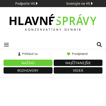
Podporte HS
Inzerujte na HS
Prihlásiť sa
Predplatné
NAŽIVO
NAJČÍTANEJŠIE
ROZHOVORY
VIDEÁ