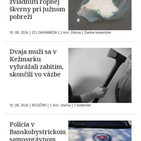
zvládnutí ropnej
škvrny pri južnom
pobreží
10. 08. 2026
|
ZO ZAHRANIČIA
|
2 min. čítania
|
Žiadne komentáre
Dvaja muži sa v
Kežmarku
vyhrážali zabitím,
skončili vo väzbe
10. 08. 2026
|
REGIÓNY
|
1 min. čítania
|
1 komentár
Polícia v
Banskobystrickom
samosprávnom