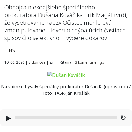
Obhajca niekdajšieho špeciálneho
prokurátora Dušana Kováčika Erik Magál tvrdí,
že vyšetrovanie kauzy Očistec mohlo byť
zmanipulované. Hovorí o chýbajúcich častiach
spisov či o selektívnom výbere dôkazov
HS
10. 06. 2026
|
Z domova
|
2 min. čítania
|
3 komentáre
|
Na snímke bývalý špeciálny prokurátor Dušan K. (uprostred) /
Foto: TASR-Ján Krošlák
▶
↻