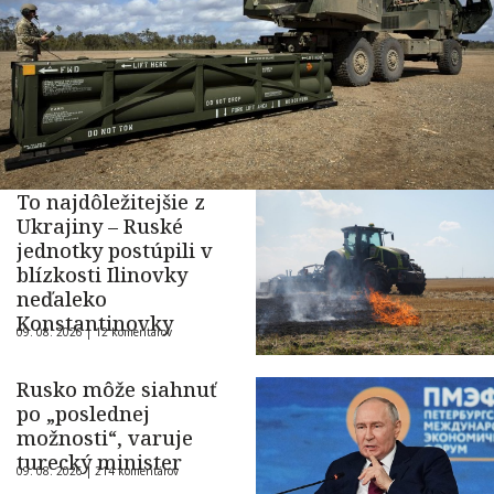
To najdôležitejšie z
Ukrajiny – Ruské
jednotky postúpili v
blízkosti Ilinovky
neďaleko
Konstantinovky
09. 08. 2026 |
12 komentárov
Rusko môže siahnuť
po „poslednej
možnosti“, varuje
turecký minister
09. 08. 2026 |
214 komentárov