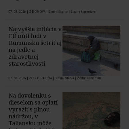
07. 08. 2026
|
Z DOMOVA
|
2 min. čítania
|
Žiadne komentáre
Najvyššia inflácia v
EÚ núti ľudí v
Rumunsku šetriť aj
na jedle a
zdravotnej
starostlivosti
07. 08. 2026
|
ZO ZAHRANIČIA
|
3 min. čítania
|
Žiadne komentáre
Na dovolenku s
dieselom sa oplatí
vyraziť s plnou
nádržou, v
Taliansku môže