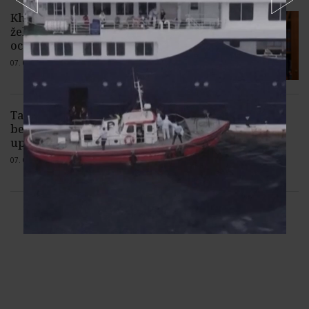
Khusnullin: Rusko potrebuje
železničný prístup do Indického
oceánu “pre prípad rizík”
07. 08. 2026 |
Žiadne komentáre
Takmer polovicu dotácií schválili VÚC
bez jasných hodnotiacich kritérií,
upozorňuje NKÚ
07. 08. 2026 |
Žiadne komentáre