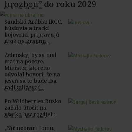
hrozbou” do roku 2029
07. 08. 2026 |
4 komentáre
Saudská Arábia: IRGC,
húsíovia a irackí
bojovníci pripravujú
útok na krajinu
07. 08. 2026 |
Žiadne komentáre
Zelenskyj by sa mal
mať na pozore.
Minister, ktorého
odvolal hovorí, že na
jeseň sa to bude iba
radikalizovať
07. 08. 2026 |
5 komentárov
Po Wildberries Rusko
začalo útočiť na
všetko bez rozdielu
06. 08. 2026 |
186 komentárov
„Nič nebráni tomu,