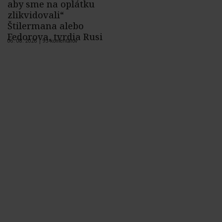
aby sme na oplátku
zlikvidovali“
Štilermana alebo
Fedorova, tvrdia Rusi
06. 08. 2026 |
93 komentárov