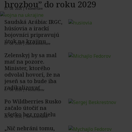
hrozbou” do roku 2029
07. 08. 2026 |
4 komentáre
Saudská Arábia: IRGC,
húsíovia a irackí
bojovníci pripravujú
útok na krajinu
07. 08. 2026 |
Žiadne komentáre
Zelenskyj by sa mal
mať na pozore.
Minister, ktorého
odvolal hovorí, že na
jeseň sa to bude iba
radikalizovať
07. 08. 2026 |
5 komentárov
Po Wildberries Rusko
začalo útočiť na
všetko bez rozdielu
06. 08. 2026 |
186 komentárov
„Nič nebráni tomu,