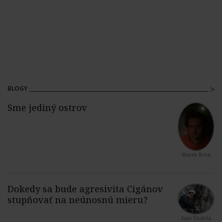
BLOGY
Marek Brna
Ivan Štubňa