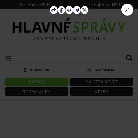
Podporte HS
Inzerujte na HS
Prihlásiť sa
Predplatné
NAŽIVO
NAJČÍTANEJŠIE
ROZHOVORY
VIDEÁ