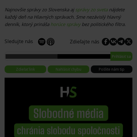
Najnovšie správy zo Slovenska aj
správy zo sveta
nájdete
každý deň na Hlavných správach. Sme nezávislý hlavný
denník, ktorý prináša
horúce správy
bez politického filtra.
Sledujte nás
Zdieľajte nás
Prihlásiť sa
Zdieľať link
Nahlásiť chybu
Pošlite nám tip