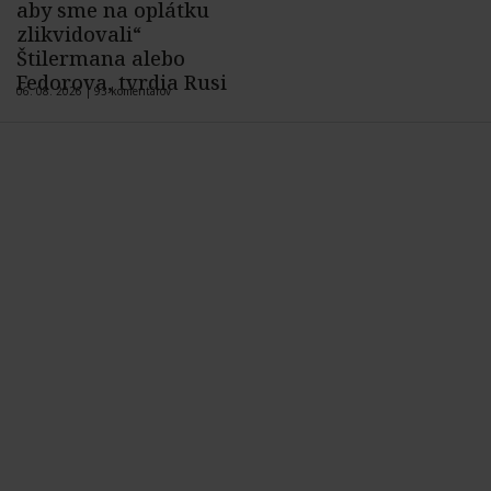
aby sme na oplátku
zlikvidovali“
Štilermana alebo
Fedorova, tvrdia Rusi
06. 08. 2026 |
93 komentárov