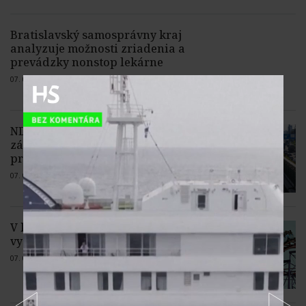
Bratislavský samosprávny kraj
analyzuje možnosti zriadenia a
prevádzky nonstop lekárne
07. 08. 2026 |
Žiadne komentáre
NDS dokončila opravu mostného
záveru na moste Lanfranconi skôr,
práce sa presúvajú do opačného smeru
07. 08. 2026 |
Žiadne komentáre
V kalifornskom zábavnom parku sa
vyskytol prípad nákazlivých osýpok
07. 08. 2026 |
Žiadne komentáre