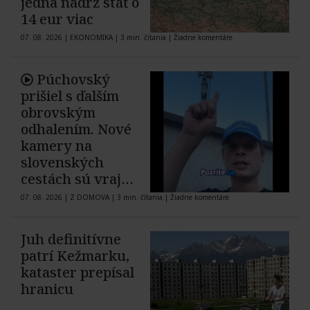
jedna nádrž stáť o
14 eur viac
07. 08. 2026
|
EKONOMIKA
|
3 min. čítania
|
Žiadne komentáre
Púchovský
prišiel s ďalším
obrovským
odhalením. Nové
kamery na
slovenských
cestách sú vraj
ruské
07. 08. 2026
|
Z DOMOVA
|
3 min. čítania
|
Žiadne komentáre
Juh definitívne
patrí Kežmarku,
kataster prepísal
hranicu