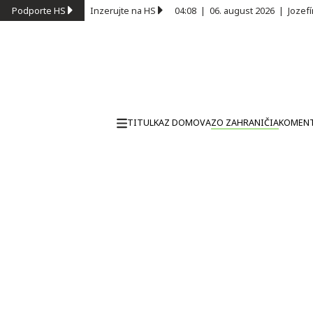
Podporte HS
Inzerujte na HS
04:08
|
06. august 2026
|
Jozef
TITULKA
Z DOMOVA
ZO ZAHRANIČIA
KOMEN