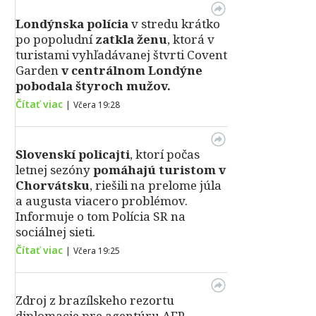
Londýnska polícia
v stredu krátko
po popoludní
zatkla ženu
, ktorá v
turistami vyhľadávanej štvrti Covent
Garden
v centrálnom Londýne
pobodala štyroch mužov.
Čítať viac
|
Včera 19:28
Slovenskí policajti
, ktorí počas
letnej sezóny
pomáhajú turistom v
Chorvátsku
, riešili na prelome júla
a augusta viacero problémov.
Informuje o tom Polícia SR na
sociálnej sieti.
Čítať viac
|
Včera 19:25
Zdroj z brazílskeho rezortu
diplomacie pre agentúru AFP