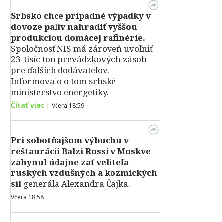
Srbsko chce prípadné výpadky v
dovoze palív nahradiť vyššou
produkciou domácej rafinérie.
Spoločnosť NIS má zároveň uvoľniť
23-tisíc ton prevádzkových zásob
pre ďalších dodávateľov.
Informovalo o tom srbské
ministerstvo energetiky.
Čítať viac
|
Včera 18:59
Pri sobotňajšom výbuchu v
reštaurácii Balzi Rossi v Moskve
zahynul údajne zať veliteľa
ruských vzdušných a kozmických
síl
generála Alexandra Čajka.
Včera 18:58