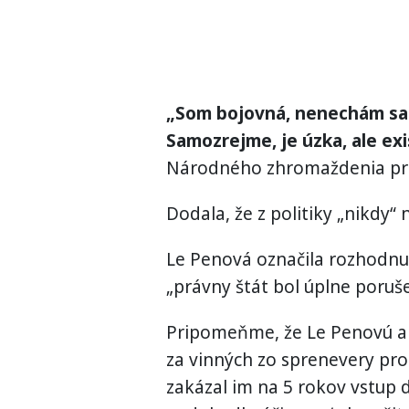
„Som bojovná, nenechám sa v
Samozrejme, je úzka, ale exi
Národného zhromaždenia pre 
Dodala, že z politiky „nikdy“ 
Le Penová označila rozhodnuti
„právny štát bol úplne poruše
Pripomeňme, že Le Penovú a 
za vinných zo sprenevery pr
zakázal im na 5 rokov vstup