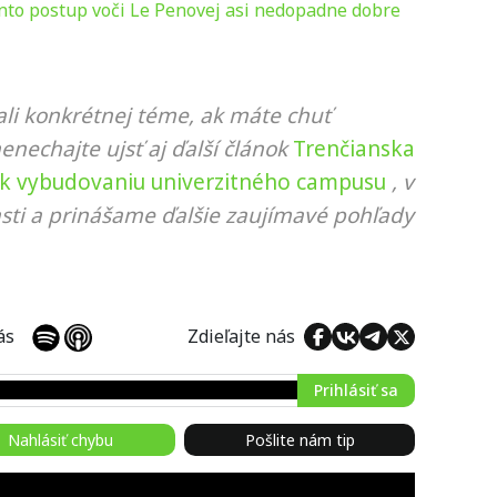
Tento postup voči Le Penovej asi nedopadne dobre
li konkrétnej téme, ak máte chuť
nenechajte ujsť aj ďalší článok
Trenčianska
ok k vybudovaniu univerzitného campusu
, v
sti a prinášame ďalšie zaujímavé pohľady
 nás
Zdieľajte nás
Prihlásiť sa
Nahlásiť chybu
Pošlite nám tip