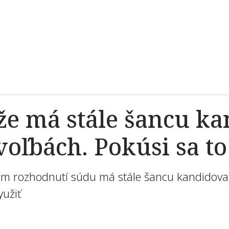
že má stále šancu k
oľbách. Pokúsi sa to
šom rozhodnutí súdu má stále šancu kandidova
yužiť