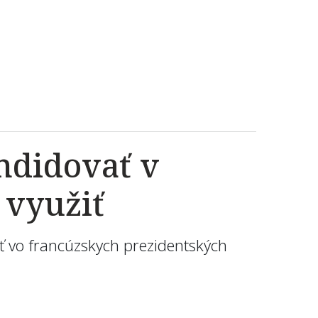
andidovať v
 využiť
ť vo francúzskych prezidentských