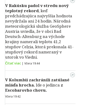
V Rakúsku padol v stredu nový
teplotný rekord
, keď
predchádzajúca najvyššia hodnota
nevydržala ani 24 hodín. Národná
meteorologická služba GeoSphere
Austria uviedla, že v obci Bad
Deutsch-Altenburg na východe
krajiny namerali teplotu 41,2
stupňov Celzia, ktorá prekonala 41-
stupňový rekord nameraný v
utorok vo Viedni.
Čítať viac
|
Včera 19:44
V Kolumbii zachránili zatúlané
mláďa hrocha.
Ide o jedinca
z
Escobarovho chovu.
Včera 19:42