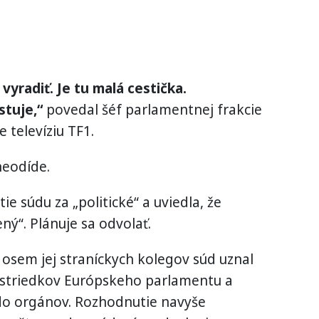
yradiť. Je tu malá cestička.
stuje,“
povedal šéf parlamentnej frakcie
televíziu TF1.
neodíde.
e súdu za „politické“ a uviedla, že
ný“. Plánuje sa odvolať.
osem jej straníckych kolegov súd uznal
ostriedkov Európskeho parlamentu a
 do orgánov. Rozhodnutie navyše