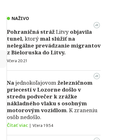
NAŽIVO
Pohraničná stráž
Litvy
objavila
tunel,
ktorý
mal slúžiť na
nelegálne prevádzanie migrantov
z Bieloruska do Litvy.
↻
Včera 20:21
Na
jednokoľajovom
železničnom
priecestí v Lozorne došlo v
stredu podvečer k zrážke
nákladného vlaku s osobným
motorovým vozidlom
. K zraneniu
osôb nedošlo.
Čítať viac
|
Včera 19:54