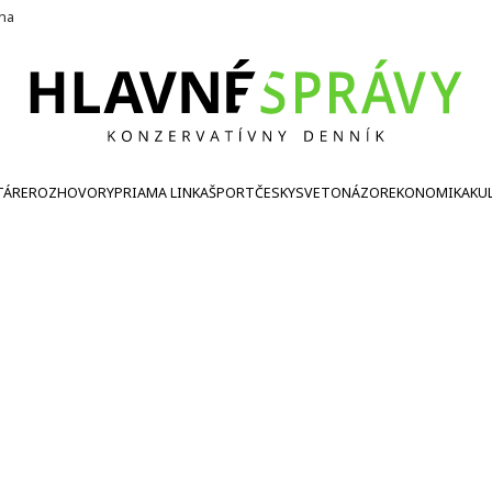
ína
TÁRE
ROZHOVORY
PRIAMA LINKA
ŠPORT
ČESKY
SVETONÁZOR
EKONOMIKA
KU