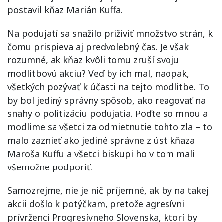
postavil kňaz Marián Kuffa.
Na podujatí sa snažilo priživiť množstvo strán, k
čomu prispieva aj predvolebný čas. Je však
rozumné, ak kňaz kvôli tomu zruší svoju
modlitbovú akciu? Veď by ich mal, naopak,
všetkých pozývať k účasti na tejto modlitbe. To
by bol jediný správny spôsob, ako reagovať na
snahy o politizáciu podujatia. Poďte so mnou a
modlime sa všetci za odmietnutie tohto zla – to
malo zaznieť ako jediné správne z úst kňaza
Maroša Kuffu a všetci biskupi ho v tom mali
všemožne podporiť.
Samozrejme, nie je nič príjemné, ak by na takej
akcii došlo k potýčkam, pretože agresívni
prívrženci Progresívneho Slovenska, ktorí by