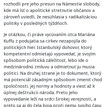
rozhodli pre jeho presun na Námestie slobody,
kde má ísť o apolitické stretnutie občanov a
zároveň uviedli, že nesúhlasia s radikalizáciou
politiky v posledných týždňoch.
Je otázkou, či práve vycúvaním otca Mariána
Kuffu z podujatia sa cirkev nezapojila do
politických hier. Istanbulský dohovor, ktorý
kompetentní odmietajú vypovedať, je svojím
spôsobom politická záležitosť, lebo ide o
medzinárodnú zmluvu a odmietnuť ju musia
politici. Na druhej strane je to dokument, ktorý
má potenciál zásadným spôsobom zmeniť chod
spoločnosti, jej normy a hodnoty a viesť až k
úplnej deštrukcii národa. Preto jeho
vypovedanie leží na srdci širokej verejnosti, a
preto sa aj do čela boja proti nemu svojho času