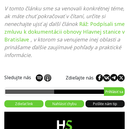
V tomto článku sme sa venovali konkrétnej téme,
ak máte chuť pokračovať v čítaní, určite si
nenechajte ujsť aj ďalší článok
Ráž: Podpísali sme
zmluvu k dokumentácii obnovy Hlavnej stanice v
Bratislave
, v ktorom sa venujeme inej oblasti a
prinášame ďalšie zaujímavé pohľady a praktické
informácie.
Sledujte nás
Zdieľajte nás
Prihlásiť sa
Zdieľať link
Nahlásiť chybu
Pošlite nám tip