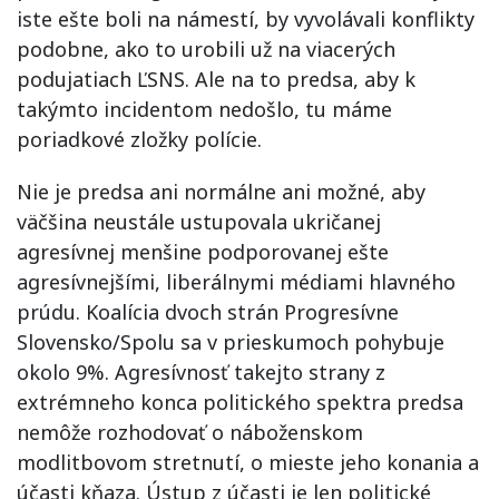
iste ešte boli na námestí, by vyvolávali konflikty
podobne, ako to urobili už na viacerých
podujatiach ĽSNS. Ale na to predsa, aby k
takýmto incidentom nedošlo, tu máme
poriadkové zložky polície.
Nie je predsa ani normálne ani možné, aby
väčšina neustále ustupovala ukričanej
agresívnej menšine podporovanej ešte
agresívnejšími, liberálnymi médiami hlavného
prúdu. Koalícia dvoch strán Progresívne
Slovensko/Spolu sa v prieskumoch pohybuje
okolo 9%. Agresívnosť takejto strany z
extrémneho konca politického spektra predsa
nemôže rozhodovať o náboženskom
modlitbovom stretnutí, o mieste jeho konania a
účasti kňaza. Ústup z účasti je len politické