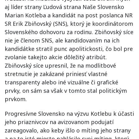
aj líder strany Ľudová strana Naše Slovensko
Marian Kotleba a kandidát na post poslanca NR
SR Erik Zbiňovský (SNS), ktorý je koordinátorom
Slovenského dohovoru za rodinu. Zbiňovský síce
nie je členom SNS, ale kandidovaním na ich
kandidátke stratil punc apolitickosti, čo bol pre
zvolanie takejto akcie dôležitý atribút.
Zbiňovský síce upresnil, že na modlitbové
stretnutie je zakázané priniesť vlastné
transparenty alebo iné vizuálne či grafické
prvky, on sám sa však v tomto stal politickým
prvkom.
Progresívne Slovensko na výzvu Kotlebu k účasti
jeho priaznivcov na avizovanom podujatí
zareagovalo, ako keby išlo o míting jeho strany
a na to isté miesto nahlásilo svoj míting, ktorý