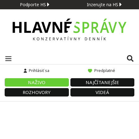
Podporte HS
Inzerujte na HS
Prihlásiť sa
Predplatné
NAŽIVO
NAJČÍTANEJŠIE
ROZHOVORY
VIDEÁ