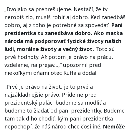
„Dvojako sa prehrešujeme. Nestačí, že ty
nerobíš zlo, musíš robiť aj dobro. Keď zanedbáš
dobro, aj z toho je potrebné sa spovedať.
Pani
prezidentka tu zanedbáva dobro. Ako matka
národa má podporovať fyzické životy našich
ľudí, morálne životy a večný život.
Toto sú
prvé hodnoty. Až potom je právo na prácu,
vzdelanie, na prejav…,“ upozornil pred
niekoľkými dňami otec Kuffa a dodal:
„Prvé je právo na život, je to prvé a
najzákladnejšie právo. Prídeme pred
prezidentský palác, budeme sa modliť a
budeme to žiadať od pani prezidentky. Budeme
tam tak dlho chodiť, kým pani prezidentka
nepochopí, že náš národ chce čosi iné.
Nemôže