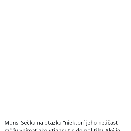
Mons. Sečka na otázku “niektorí jeho neúčasť
môžu vnímať ako vtiahnutie do politiky. Aký je