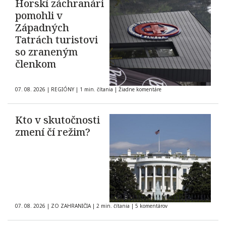
Horskí záchranári
pomohli v
Západných
Tatrách turistovi
so zraneným
členkom
07. 08. 2026
|
REGIÓNY
|
1 min. čítania
|
Žiadne komentáre
Kto v skutočnosti
zmení čí režim?
07. 08. 2026
|
ZO ZAHRANIČIA
|
2 min. čítania
|
5 komentárov