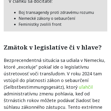
V článku sa dočítate:
Boj transagendy proti zdravému rozumu
Nemecké zákony o sebaurčení
Feministky zvolili front
Zmätok v legislatíve či v hlave?
Bezprecendentná situácia sa udiala v Nemecku,
ktoré „exceluje” pokiaľ ide o legislatívnu
ústretovosť voči transľuďom. V roku 2024 tam
vstúpil do platnosti zákon o sebaurčení
(Selbstbestimmungsgesätz), ktorý
uľahčil
administratívnu zmenu pohlavia, keď od
štrnástich rokov môžete podávať žiadosť bez
súhlasu zákonného zástupcu. Tento extrémne