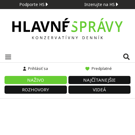
Podporte HS
Inzerujte na HS
Prihlásiť sa
Predplatné
NAŽIVO
NAJČÍTANEJŠIE
ROZHOVORY
VIDEÁ