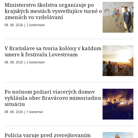
Ministerstvo školstva organizuje po
krajských mestách vysvetľujúce turné o
zmenách vo vzdelávaní
08. 08. 2026 |
2 komentáre
V Bratislave sa tvoria kolóny v každom
smere k festivalu Lovestream
08. 08. 2026 |
2 komentáre
Po nočnom požiari viacerých domov
vyhlásila obec Braväcovo mimoriadnu
situáciu
08. 08. 2026 |
1 komentár
Polícia varuje pred zverejňovaním