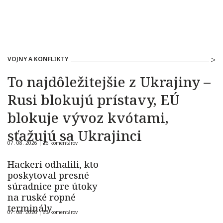
VOJNY A KONFLIKTY
To najdôležitejšie z Ukrajiny –
Rusi blokujú prístavy, EÚ
blokuje vývoz kvótami,
sťažujú sa Ukrajinci
07. 08. 2026 |
26 komentárov
Hackeri odhalili, kto
poskytoval presné
súradnice pre útoky
na ruské ropné
terminály
07. 08. 2026 |
67 komentárov