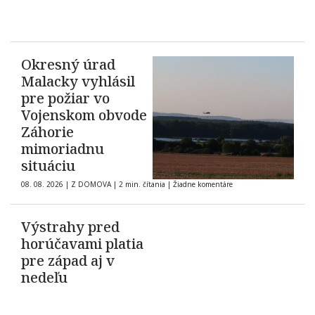
Okresný úrad
Malacky vyhlásil
pre požiar vo
Vojenskom obvode
Záhorie
mimoriadnu
situáciu
08. 08. 2026
|
Z DOMOVA
|
2 min. čítania
|
Žiadne komentáre
Výstrahy pred
horúčavami platia
pre západ aj v
nedeľu