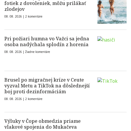
fotiek z dovoleniek, môžu prilákať
zlodejov
08. 08. 2026 |
2 komentáre
Pri požiari humna vo Važci sa jedna
osoba nadýchala splodín z horenia
08. 08. 2026 |
Žiadne komentáre
Brusel po migračnej kríze v Ceute
vyzval Metu a TikTok na dôslednejší
boj proti dezinformáciám
08. 08. 2026 |
2 komentáre
Výluky v Čope obmedzia priame
vlakové spojenia do Mukačeva