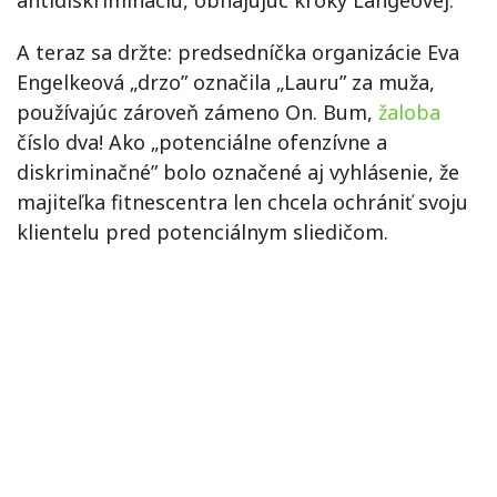
antidiskrimináciu, obhajujúc kroky Langeovej.
A teraz sa držte: predsedníčka organizácie Eva
Engelkeová „drzo” označila „Lauru” za muža,
používajúc zároveň zámeno On. Bum,
žaloba
číslo dva! Ako „potenciálne ofenzívne a
diskriminačné” bolo označené aj vyhlásenie, že
majiteľka fitnescentra len chcela ochrániť svoju
klientelu pred potenciálnym sliedičom.