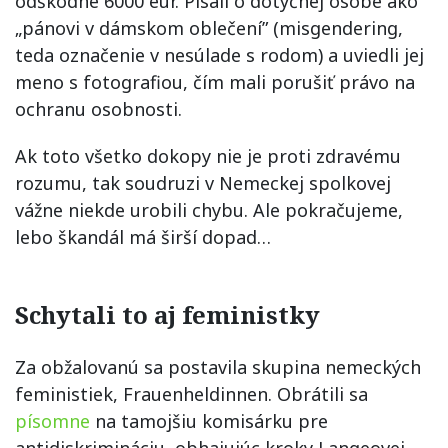
odškodné 6000 eur. Písali o dotyčnej osobe ako
„pánovi v dámskom oblečení” (misgendering,
teda označenie v nesúlade s rodom) a uviedli jej
meno s fotografiou, čím mali porušiť právo na
ochranu osobnosti.
Ak toto všetko dokopy nie je proti zdravému
rozumu, tak soudruzi v Nemeckej spolkovej
vážne niekde urobili chybu. Ale pokračujeme,
lebo škandál má širší dopad…
Schytali to aj feministky
Za obžalovanú sa postavila skupina nemeckých
feministiek, Frauenheldinnen. Obrátili sa
písomne
na tamojšiu komisárku pre