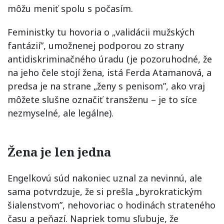
môžu meniť spolu s počasím.
Feministky tu hovoria o „validácii mužských
fantázií”, umožnenej podporou zo strany
antidiskriminačného úradu (je pozoruhodné, že
na jeho čele stojí žena, istá Ferda Atamanová, a
predsa je na strane „ženy s penisom”, ako vraj
môžete slušne označiť transženu – je to síce
nezmyselné, ale legálne).
Žena je len jedna
Engelkovú súd nakoniec uznal za nevinnú, ale
sama potvrdzuje, že si prešla „byrokratickým
šialenstvom”, nehovoriac o hodinách strateného
času a peňazí. Napriek tomu sľubuje, že