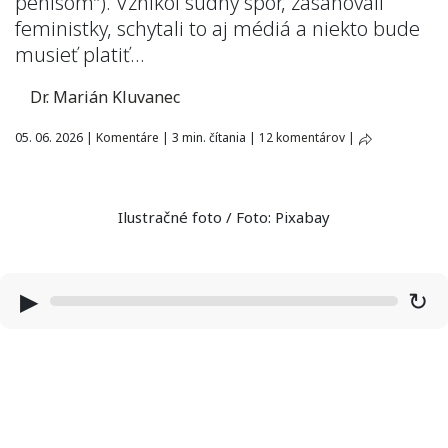
penisom”). Vznikol súdny spor, zasahovali
feministky, schytali to aj médiá a niekto bude
musieť platiť…
Dr. Marián Kluvanec
05. 06. 2026
|
Komentáre
|
3 min. čítania
|
12 komentárov
|
Ilustračné foto / Foto: Pixabay
▶
↻