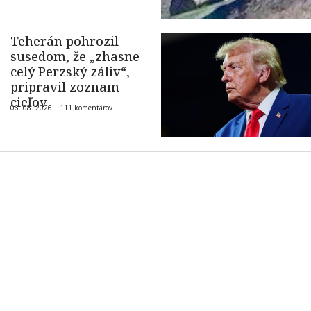
Teherán pohrozil
susedom, že „zhasne
celý Perzský záliv“,
pripravil zoznam
cieľov
06. 08. 2026 |
111 komentárov