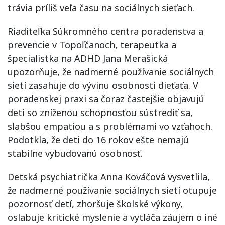
trávia príliš veľa času na sociálnych sieťach.
Riaditeľka Súkromného centra poradenstva a
prevencie v Topoľčanoch, terapeutka a
špecialistka na ADHD Jana Merašická
upozorňuje, že nadmerné používanie sociálnych
sietí zasahuje do vývinu osobnosti dieťaťa. V
poradenskej praxi sa čoraz častejšie objavujú
deti so zníženou schopnosťou sústrediť sa,
slabšou empatiou a s problémami vo vzťahoch.
Podotkla, že deti do 16 rokov ešte nemajú
stabilne vybudovanú osobnosť.
Detská psychiatrička Anna Kováčová vysvetlila,
že nadmerné používanie sociálnych sietí otupuje
pozornosť detí, zhoršuje školské výkony,
oslabuje kritické myslenie a vytláča záujem o iné