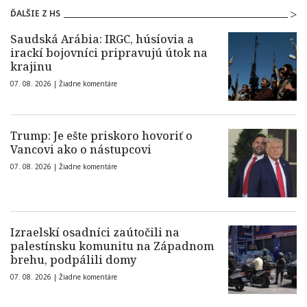
ĎALŠIE Z HS
Saudská Arábia: IRGC, húsíovia a
irackí bojovníci pripravujú útok na
krajinu
07. 08. 2026 |
Žiadne komentáre
Trump: Je ešte priskoro hovoriť o
Vancovi ako o nástupcovi
07. 08. 2026 |
Žiadne komentáre
Izraelskí osadníci zaútočili na
palestínsku komunitu na Západnom
brehu, podpálili domy
07. 08. 2026 |
Žiadne komentáre