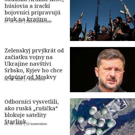
húsíovia a irackí
bojovníci pripravujú
útok na krajinu
07. 08. 2026 |
Žiadne komentáre
Zelenskyj prvýkrát od
začiatku vojny na
Ukrajine navštívi
Srbsko, Kyjev ho chce
odpútať od Moskvy
06. 08. 2026 |
7 komentárov
Odborníci vysvetlili,
ako ruská „rušička“
blokuje satelity
Starlink
06. 08. 2026 |
33 komentárov