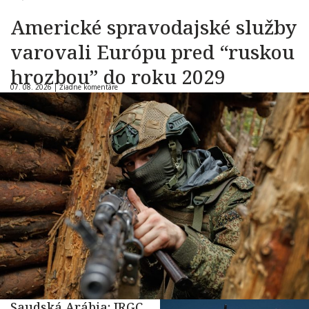
Americké spravodajské služby
varovali Európu pred “ruskou
hrozbou” do roku 2029
07. 08. 2026 |
Žiadne komentáre
Saudská Arábia: IRGC,