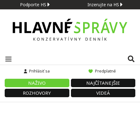
Podporte HS
Inzerujte na HS
Prihlásiť sa
Predplatné
NAŽIVO
NAJČÍTANEJŠIE
ROZHOVORY
VIDEÁ