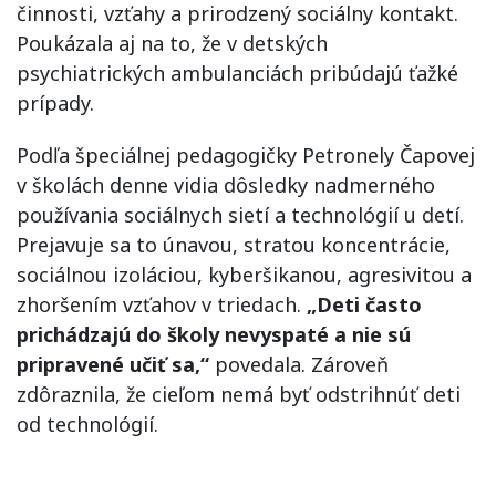
činnosti, vzťahy a prirodzený sociálny kontakt.
Poukázala aj na to, že v detských
psychiatrických ambulanciách pribúdajú ťažké
prípady.
Podľa špeciálnej pedagogičky Petronely Čapovej
v školách denne vidia dôsledky nadmerného
používania sociálnych sietí a technológií u detí.
Prejavuje sa to únavou, stratou koncentrácie,
sociálnou izoláciou, kyberšikanou, agresivitou a
zhoršením vzťahov v triedach.
„Deti často
prichádzajú do školy nevyspaté a nie sú
pripravené učiť sa,“
povedala. Zároveň
zdôraznila, že cieľom nemá byť odstrihnúť deti
od technológií.