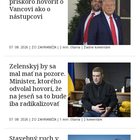
priskoro hovoriť o
Vancovi ako o
nástupcovi
07. 08. 2026
|
ZO ZAHRANIČIA
|
2 min. čítania
|
Žiadne komentáre
Zelenskyj by sa
mal mať na pozore.
Minister, ktorého
odvolal hovorí, že
na jeseň sa to bude
iba radikalizovať
07. 08. 2026
|
ZO ZAHRANIČIA
|
1 min. čítania
|
2 komentáre
Stavebný ruch v