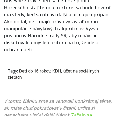
Duševné zdravie detí sa nemôže podľa
Horeckého stať témou, o ktorej sa bude hovoriť
iba vtedy, keď sa objaví ďalší alarmujúci prípad.
Ako dodal, deti majú právo vyrastať mimo
manipulácie návykových algoritmov. Vyzval
poslancov Národnej rady SR, aby o návrhu
diskutovali a mysleli pritom na to, že ide o
ochranu detí.
Tagy:
Deti do 16 rokov
,
KDH
,
účet na sociálnych
sieťach
V tomto článku sme sa venovali konkrétnej téme,
ak máte chuť pokračovať v čítaní, určite si
nenechajte ujsť aj ďalší článok
Začalo sa