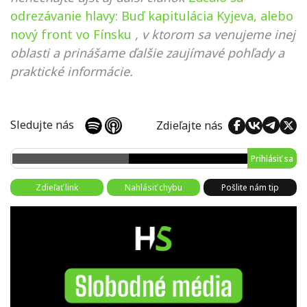
odrezávanie hlavy: Buď kapitulácia Kyjeva, alebo
nový front vo Fínsku
, v ktorom sa venujeme inej
oblasti a prinášame ďalšie zaujímavé pohľady a
praktické informácie.
Sledujte nás
Zdieľajte nás
Prihlásiť sa
Zdieľať link
Nahlásiť chybu
Pošlite nám tip