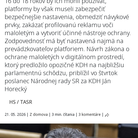
16 do 18 rokov by ich mohli používať,
platformy by však museli zabezpečiť
bezpečnejšie nastavenia, obmedziť návykové
prvky, zakázať profilovanú reklamu voči
maloletým a vytvoriť účinné nástroje ochrany.
Zodpovednosť má byť nastavená najmä na
prevádzkovateľov platforiem. Návrh zákona o
ochrane maloletých v digitálnom prostredí,
ktorý predložilo opozičné KDH na najbližšiu
parlamentnú schôdzu, priblížil vo štvrtok
poslanec Národnej rady SR za KDH Ján
Horecký
HS / TASR
21. 05. 2026
|
Z domova
|
3 min. čítania
|
3 komentáre
|