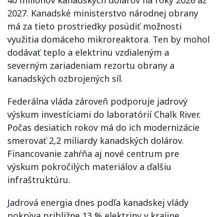
40 miliónov kanadských dolárov na roky 2026 až
2027. Kanadské ministerstvo národnej obrany
má za tieto prostriedky posúdiť možnosti
využitia domáceho mikroreaktora. Ten by mohol
dodávať teplo a elektrinu vzdialeným a
severným zariadeniam rezortu obrany a
kanadských ozbrojených síl.
Federálna vláda zároveň podporuje jadrový
výskum investíciami do laboratórií Chalk River.
Počas desiatich rokov má do ich modernizácie
smerovať 2,2 miliardy kanadských dolárov.
Financovanie zahŕňa aj nové centrum pre
výskum pokročilých materiálov a ďalšiu
infraštruktúru.
Jadrová energia dnes podľa kanadskej vlády
pokrýva približne 13 % elektriny v krajine.