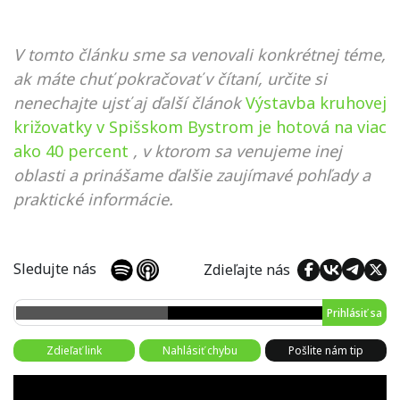
V tomto článku sme sa venovali konkrétnej téme,
ak máte chuť pokračovať v čítaní, určite si
nenechajte ujsť aj ďalší článok
Výstavba kruhovej
križovatky v Spišskom Bystrom je hotová na viac
ako 40 percent
, v ktorom sa venujeme inej
oblasti a prinášame ďalšie zaujímavé pohľady a
praktické informácie.
Sledujte nás
Zdieľajte nás
Prihlásiť sa
Zdieľať link
Nahlásiť chybu
Pošlite nám tip