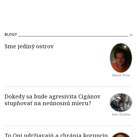
BLOGY
Marek Brna
Ivan Štubňa