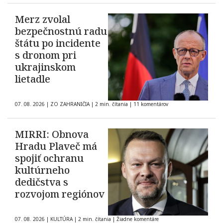
Merz zvolal
bezpečnostnú radu
štátu po incidente
s dronom pri
ukrajinskom
lietadle
07. 08. 2026
|
ZO ZAHRANIČIA
|
2 min. čítania
|
11 komentárov
MIRRI: Obnova
Hradu Plaveč má
spojiť ochranu
kultúrneho
dedičstva s
rozvojom regiónov
07. 08. 2026
|
KULTÚRA
|
2 min. čítania
|
Žiadne komentáre