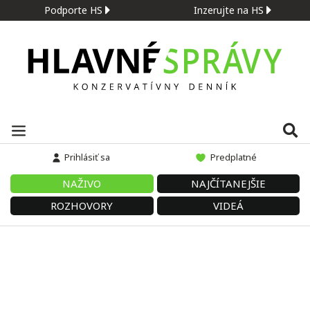
Podporte HS
Inzerujte na HS
Prihlásiť sa
Predplatné
NAŽIVO
NAJČÍTANEJŠIE
ROZHOVORY
VIDEÁ