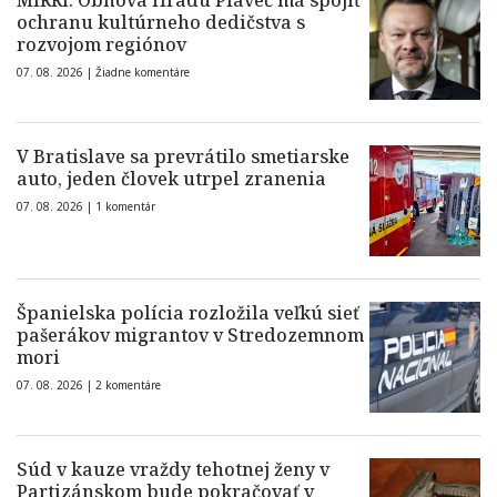
MIRRI: Obnova Hradu Plaveč má spojiť
ochranu kultúrneho dedičstva s
rozvojom regiónov
07. 08. 2026 |
Žiadne komentáre
V Bratislave sa prevrátilo smetiarske
auto, jeden človek utrpel zranenia
07. 08. 2026 |
1 komentár
Španielska polícia rozložila veľkú sieť
pašerákov migrantov v Stredozemnom
mori
07. 08. 2026 |
2 komentáre
Súd v kauze vraždy tehotnej ženy v
Partizánskom bude pokračovať v