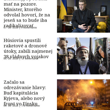
mať na pozore.
Minister, ktorého
odvolal hovorí, že na
jeseň sa to bude iba
radikalizovať
07. 08. 2026 |
5 komentárov
Húsíovia spustili
raketové a dronové
útoky, zabili najmenej
38 vládnych vojakov
06. 08. 2026 |
17 komentárov
Začalo sa
odrezávanie hlavy:
Buď kapitulácia
Kyjeva, alebo nový
front vo Fínsku
06. 08. 2026 |
178 komentárov