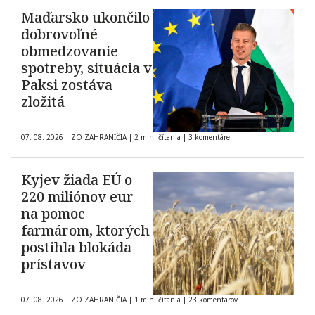
Maďarsko ukončilo
dobrovoľné
obmedzovanie
spotreby, situácia v
Paksi zostáva
zložitá
07. 08. 2026
|
ZO ZAHRANIČIA
|
2 min. čítania
|
3 komentáre
Kyjev žiada EÚ o
220 miliónov eur
na pomoc
farmárom, ktorých
postihla blokáda
prístavov
07. 08. 2026
|
ZO ZAHRANIČIA
|
1 min. čítania
|
23 komentárov