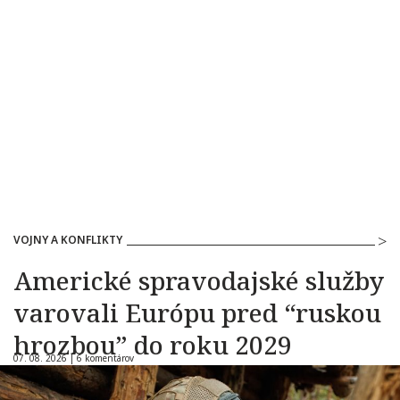
VOJNY A KONFLIKTY
Americké spravodajské služby
varovali Európu pred “ruskou
hrozbou” do roku 2029
07. 08. 2026 |
6 komentárov