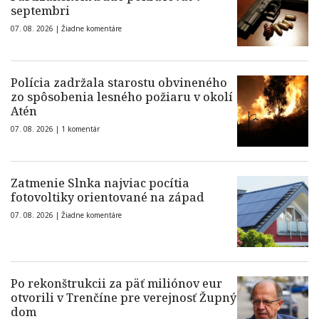
septembri
07. 08. 2026 |
Žiadne komentáre
Polícia zadržala starostu obvineného
zo spôsobenia lesného požiaru v okolí
Atén
07. 08. 2026 |
1 komentár
Zatmenie Slnka najviac pocítia
fotovoltiky orientované na západ
07. 08. 2026 |
Žiadne komentáre
Po rekonštrukcii za päť miliónov eur
otvorili v Trenčíne pre verejnosť Župný
dom