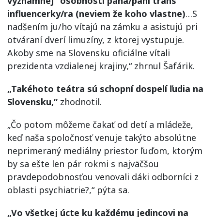
významnej” osobnosti pána/pani trans
influencerky/ra (neviem že koho vlastne)
…S
nadšením ju/ho vítajú na zámku a asistujú pri
otváraní dverí limuzíny, z ktorej vystupuje.
Akoby sme na Slovensku oficiálne vítali
prezidenta vzdialenej krajiny,“ zhrnul Šafárik.
„Takéhoto teátra sú schopní dospelí ľudia na
Slovensku,“
zhodnotil.
„Čo potom môžeme čakať od detí a mládeže,
keď naša spoločnosť venuje takýto absolútne
neprimeraný mediálny priestor ľuďom, ktorým
by sa ešte len pár rokmi s najväčšou
pravdepodobnosťou venovali dáki odborníci z
oblasti psychiatrie?,“ pýta sa.
„Vo všetkej úcte ku každému jedincovi na