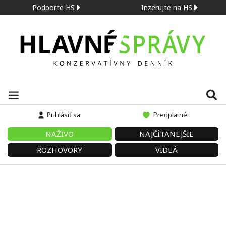
Podporte HS
Inzerujte na HS
Prihlásiť sa
Predplatné
NAŽIVO
NAJČÍTANEJŠIE
ROZHOVORY
VIDEÁ