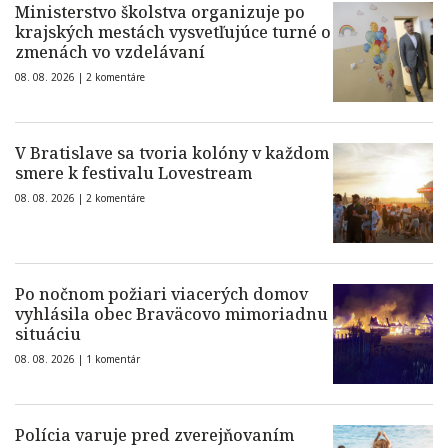
Ministerstvo školstva organizuje po
krajských mestách vysvetľujúce turné o
zmenách vo vzdelávaní
08. 08. 2026 |
2 komentáre
V Bratislave sa tvoria kolóny v každom
smere k festivalu Lovestream
08. 08. 2026 |
2 komentáre
Po nočnom požiari viacerých domov
vyhlásila obec Braväcovo mimoriadnu
situáciu
08. 08. 2026 |
1 komentár
Polícia varuje pred zverejňovaním