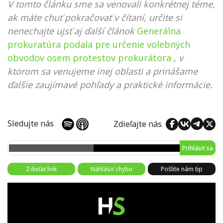
V tomto článku sme sa venovali konkrétnej téme,
ak máte chuť pokračovať v čítaní, určite si
nenechajte ujsť aj ďalší článok
Generálna
prokuratúra podala pre určenie volebných
obvodov osem protestov prokurátora
, v
ktorom sa venujeme inej oblasti a prinášame
ďalšie zaujímavé pohľady a praktické informácie.
Sledujte nás
Zdieľajte nás
Prihlásiť sa
Zdieľať link
Nahlásiť chybu
Pošlite nám tip