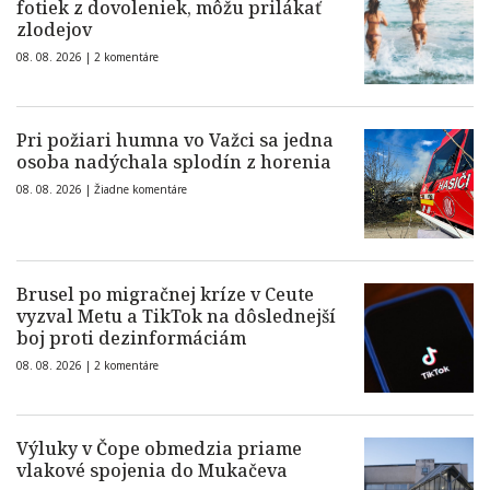
fotiek z dovoleniek, môžu prilákať
zlodejov
08. 08. 2026 |
2 komentáre
Pri požiari humna vo Važci sa jedna
osoba nadýchala splodín z horenia
08. 08. 2026 |
Žiadne komentáre
Brusel po migračnej kríze v Ceute
vyzval Metu a TikTok na dôslednejší
boj proti dezinformáciám
08. 08. 2026 |
2 komentáre
Výluky v Čope obmedzia priame
vlakové spojenia do Mukačeva