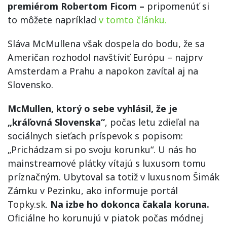
premiérom Robertom Ficom –
pripomenúť si
to môžete napríklad
v tomto článku.
Sláva McMullena však dospela do bodu, že sa
Američan rozhodol navštíviť Európu – najprv
Amsterdam a Prahu a napokon zavítal aj na
Slovensko.
McMullen, ktorý o sebe vyhlásil, že je
„kráľovná Slovenska“
, počas letu zdieľal na
sociálnych sieťach príspevok s popisom:
„Prichádzam si po svoju korunku“. U nás ho
mainstreamové plátky vítajú s luxusom tomu
príznačným. Ubytoval sa totiž v luxusnom Šimák
Zámku v Pezinku, ako informuje portál
Topky.sk
.
Na izbe ho dokonca čakala koruna.
Oficiálne ho korunujú v piatok počas módnej