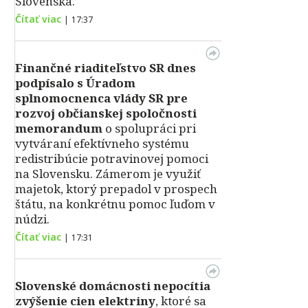
Slovenska.
Čítať viac
|
17:37
Finančné riaditeľstvo SR dnes
podpísalo s Úradom
splnomocnenca vlády SR pre
rozvoj občianskej spoločnosti
memorandum
o spolupráci pri
vytváraní efektívneho systému
redistribúcie potravinovej pomoci
na Slovensku. Zámerom je využiť
majetok, ktorý prepadol v prospech
štátu, na konkrétnu pomoc ľuďom v
núdzi.
Čítať viac
|
17:31
Slovenské domácnosti nepocítia
zvýšenie cien elektriny
, ktoré sa