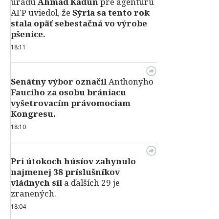
úradu
Ahmad Kadún
pre agentúru
AFP uviedol, že
Sýria sa tento rok
stala opäť sebestačná vo výrobe
pšenice.
18:11
Senátny výbor označil
Anthonyho
Fauciho za osobu brániacu
vyšetrovacím právomociam
Kongresu.
18:10
Pri útokoch húsíov zahynulo
najmenej 38 príslušníkov
vládnych síl
a ďalších 29 je
zranených.
18:04