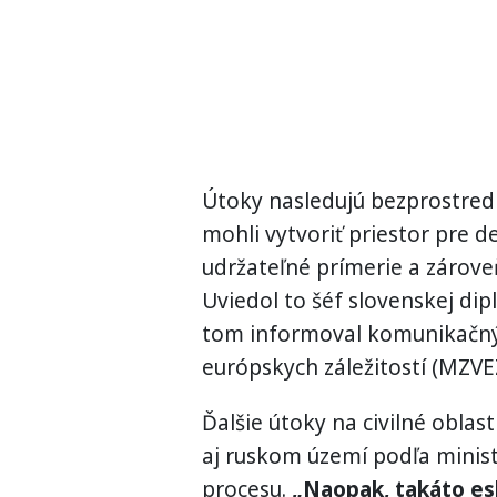
Útoky nasledujú bezprostred
mohli vytvoriť priestor pre d
udržateľné prímerie a zárov
Uviedol to šéf slovenskej dip
tom informoval komunikačný 
európskych záležitostí (MZVE
Ďalšie útoky na civilné oblast
aj ruskom území podľa minis
procesu.
„Naopak, takáto es