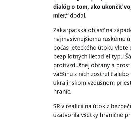
dialóg o tom, ako ukončiť vo
mier,“
dodal.
Zakarpatská oblasť na západe 
najmasívnejšiemu ruskému út
počas leteckého útoku vlete
bezpilotných lietadiel typu Šá
protivzdušnej obrany a prost
väčšinu z nich zostreliť alebo
ukrajinskom vzdušnom priest
hraníc.
SR v reakcii na útok z bezpe
uzatvorila všetky hraničné pr