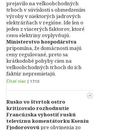
prejavilo na veľkoobchodných
trhoch v súvislosti s obmedzením
výroby v niektorých jadrových
elektrárňach v regióne. Ide len o
jeden z viacerých faktorov, ktoré
cenu elektriny ovplyvňujú.
Ministerstvo hospodárstva
pripomína, že domácnosti majú
ceny regulované, preto sa
krátkodobé pohyby cien na
veľkoobchodných trhoch do ich
faktúr nepremietajú.
Čítať viac
|
17:10
Rusko vo štvrtok ostro
kritizovalo rozhodnutie
Francúzska vyhostiť ruskú
televíznu komentátorku Kseniu
Fjodorovovú
pre obvinenia zo