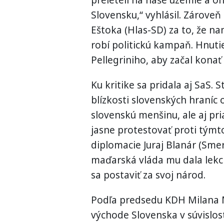
Slovensku,“ vyhlásil. Zároveň
Eštoka (Hlas-SD) za to, že na
robí politickú kampaň. Hnuti
Pellegriniho, aby začal konať 
Ku kritike sa pridala aj SaS. 
blízkosti slovenských hraníc 
slovenskú menšinu, ale aj pr
jasne protestovať proti týmt
diplomacie Juraj Blanár (Smer
maďarská vláda mu dala lekciu
sa postaviť za svoj národ.
Podľa predsedu KDH Milana M
východe Slovenska v súvislosti