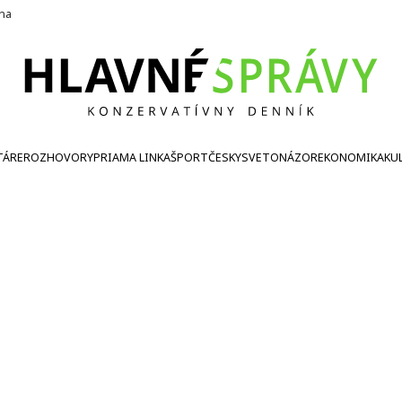
ína
TÁRE
ROZHOVORY
PRIAMA LINKA
ŠPORT
ČESKY
SVETONÁZOR
EKONOMIKA
KU