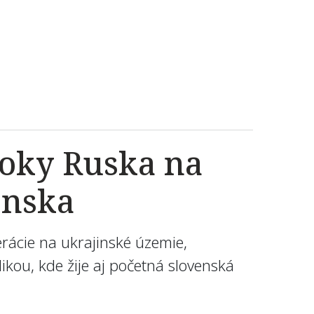
toky Ruska na
enska
erácie na ukrajinské územie,
ikou, kde žije aj početná slovenská