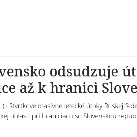
lovensko odsudzuje ú
ce až k hranici Slov
.) i štvrtkové masívne letecké útoky Ruskej fed
ej oblasti pri hraniciach so Slovenskou republ