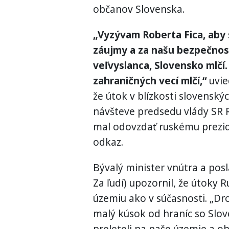
občanov Slovenska.
„Vyzývam Roberta Fica, aby 
záujmy a za našu bezpečnos
veľvyslanca, Slovensko mlčí.
zahraničných vecí mlčí,“
uvie
že útok v blízkosti slovenskýc
návšteve predsedu vlády SR 
mal odovzdať ruskému prezid
odkaz.
Bývalý minister vnútra a po
Za ľudí) upozornil, že útoky 
územiu ako v súčasnosti. „Dro
malý kúsok od hraníc so Slov
preleteli na naše územie a o