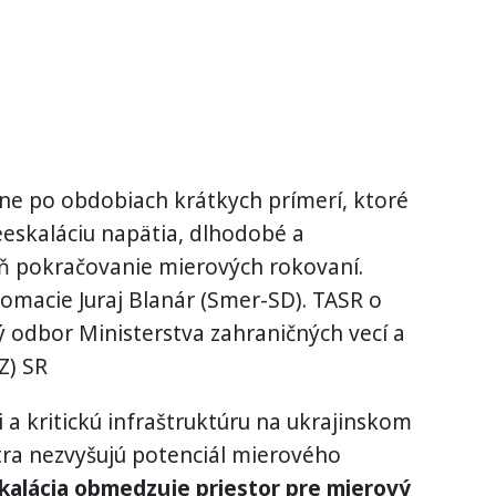
ne po obdobiach krátkych prímerí, ktoré
eeskaláciu napätia, dlhodobé a
eň pokračovanie mierových rokovaní.
lomacie Juraj Blanár (Smer-SD). TASR o
odbor Ministerstva zahraničných vecí a
Z) SR
i a kritickú infraštruktúru na ukrajinskom
tra nezvyšujú potenciál mierového
kalácia obmedzuje priestor pre mierový