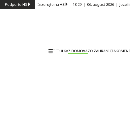
Podporte HS
Inzerujte na HS
18:29
|
06. august 2026
|
Jozef
TITULKA
Z DOMOVA
ZO ZAHRANIČIA
KOMEN