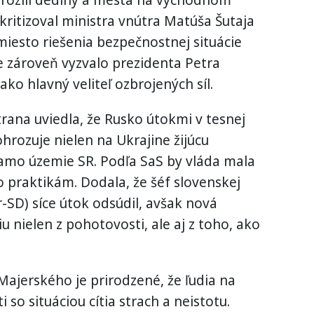
 kritizoval ministra vnútra Matúša Šutaja
miesto riešenia bezpečnostnej situácie
e zároveň vyzvalo prezidenta Petra
ako hlavný veliteľ ozbrojených síl.
Strana uviedla, že Rusko útokmi v tesnej
ohrozuje nielen na Ukrajine žijúcu
iamo územie SR. Podľa SaS by vláda mala
o praktikám. Dodala, že šéf slovenskej
-SD) síce útok odsúdil, avšak nová
 nielen z pohotovosti, ale aj z toho, ako
ajerského je prirodzené, že ľudia na
 so situáciou cítia strach a neistotu.