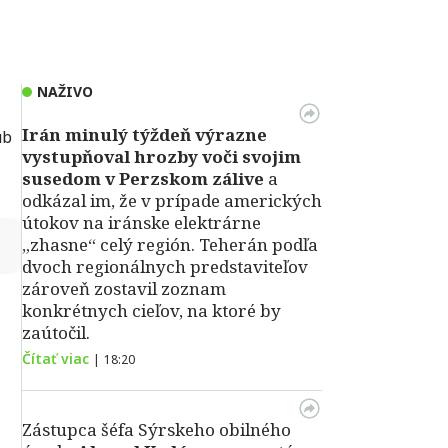
NAŽIVO
Irán minulý týždeň výrazne
ub
vystupňoval hrozby voči svojim
susedom v Perzskom zálive
a
odkázal im, že v prípade amerických
útokov na iránske elektrárne
↻
„zhasne“ celý región. Teherán podľa
dvoch regionálnych predstaviteľov
zároveň zostavil zoznam
konkrétnych cieľov, na ktoré by
zaútočil.
Čítať viac
|
18:20
Zástupca šéfa Sýrskeho obilného