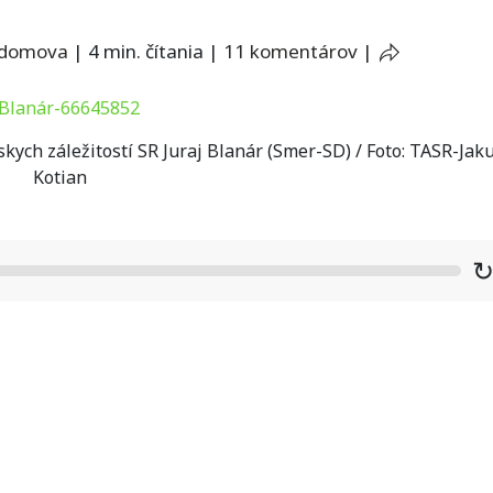
 domova
|
4 min. čítania
|
11 komentárov
|
kych záležitostí SR Juraj Blanár (Smer-SD) / Foto: TASR-Jak
Kotian