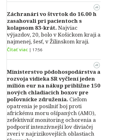
Záchranári vo štvrtok do 16.00 h
zasahovali pri pacientoch s
kolapsom 83-krát.
Najviac
výjazdov, 20, bolo v Košickom kraji a
najmenej, šesť, v Žilinskom kraji.
Čítať viac
|
17:56
Ministerstvo pôdohospodárstva a
rozvoja vidieka SR vyčlení jeden
milión eur na nákup približne 150
nových chladiacich boxov pre
poľovnícke združenia.
Cieľom
opatrenia je posilniť boj proti
africkému moru ošípaných (AMO),
zefektívniť monitoring ochorenia a
podporiť intenzívnejší lov diviačej
zveri v najrizikovejších oblastiach