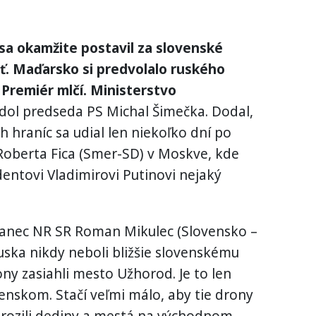
sa okamžite postavil za slovenské
ť. Maďarsko si predvolalo ruského
 Premiér mlčí. Ministerstvo
dol predseda PS Michal Šimečka. Dodal,
h hraníc sa udial len niekoľko dní po
Roberta Fica (Smer-SD) v Moskve, kde
entovi Vladimirovi Putinovi nejaký
slanec NR SR Roman Mikulec (Slovensko –
Ruska nikdy neboli bližšie slovenskému
ny zasiahli mesto Užhorod. Je to len
enskom. Stačí veľmi málo, aby tie drony
hrozili dediny a mestá na východnom