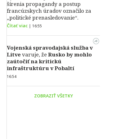
šírenia propagandy a postup
francúzskych úradov označilo za
„politické prenasledovanie“.
Čítať viac
|
16:55
Vojenská spravodajská služba v
Litve
varuje, že
Rusko by mohlo
zaútočiť na kritickú
infraštruktúru v Pobaltí
16:54
ZOBRAZIŤ VŠETKY