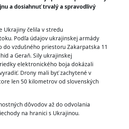
jnu a dosiahnuť trvalý a spravodlivý
Ukrajiny čelila v stredu
oku. Podľa údajov ukrajinskej armády
lo do vzdušného priestoru Zakarpatska 11
hid a Geraň. Sily ukrajinskej
riedky elektronického boja dokázali
 vyradiť. Drony mali byť zachytené v
ore len 50 kilometrov od slovenských
čnostných dôvodov až do odvolania
iechody na hranici s Ukrajinou.