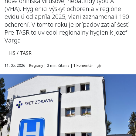
nové ohniská vírusovej hepatitídy typu A
(VHA). Hygienici výskyt ochorenia v regióne
evidujú od apríla 2025, vlani zaznamenali 190
ochorení. V tomto roku je prípadov zatiaľ šesť.
Pre TASR to uviedol regionálny hygienik Jozef
Varga
HS / TASR
11. 05. 2026
|
Regióny
|
2 min. čítania
|
1 komentár
|