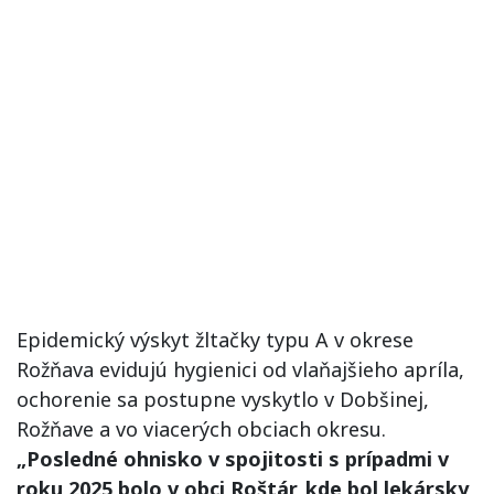
Epidemický výskyt žltačky typu A v okrese
Rožňava evidujú hygienici od vlaňajšieho apríla,
ochorenie sa postupne vyskytlo v Dobšinej,
Rožňave a vo viacerých obciach okresu.
„Posledné ohnisko v spojitosti s prípadmi v
roku 2025 bolo v obci Roštár, kde bol lekársky