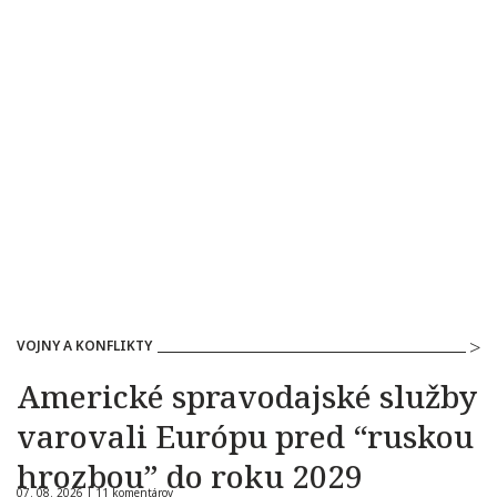
VOJNY A KONFLIKTY
Americké spravodajské služby
varovali Európu pred “ruskou
hrozbou” do roku 2029
07. 08. 2026 |
11 komentárov