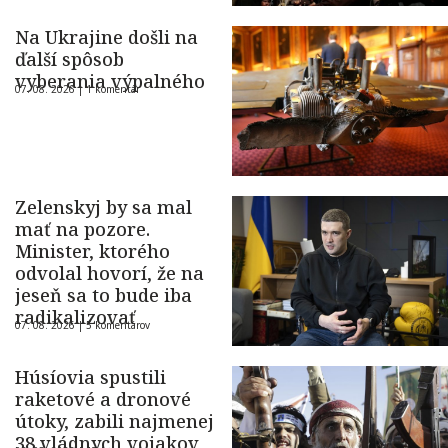
Na Ukrajine došli na
ďalší spôsob
vyberania výpalného
07. 08. 2026 |
1 komentár
Zelenskyj by sa mal
mať na pozore.
Minister, ktorého
odvolal hovorí, že na
jeseň sa to bude iba
radikalizovať
07. 08. 2026 |
5 komentárov
Húsíovia spustili
raketové a dronové
útoky, zabili najmenej
38 vládnych vojakov