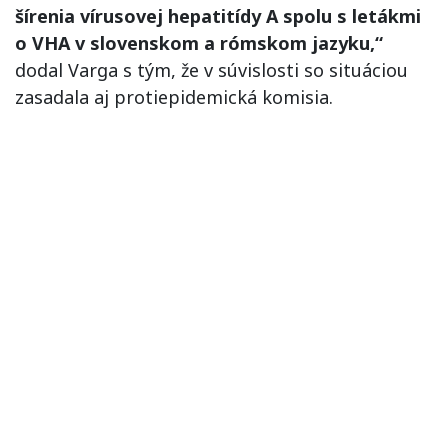
šírenia vírusovej hepatitídy A spolu s letákmi
o VHA v slovenskom a rómskom jazyku,“
dodal Varga s tým, že v súvislosti so situáciou
zasadala aj protiepidemická komisia.