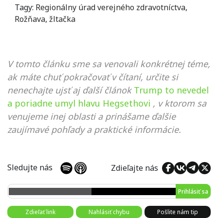
Tagy:
Regionálny úrad verejného zdravotníctva
,
Rožňava
,
žltačka
V tomto článku sme sa venovali konkrétnej téme,
ak máte chuť pokračovať v čítaní, určite si
nenechajte ujsť aj ďalší článok
Trump to nevedel
a poriadne umyl hlavu Hegsethovi
, v ktorom sa
venujeme inej oblasti a prinášame ďalšie
zaujímavé pohľady a praktické informácie.
Sledujte nás
Zdieľajte nás
Prihlásiť sa
Zdieľať link
Nahlásiť chybu
Pošlite nám tip