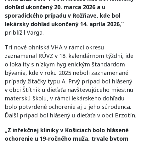
dohľad ukončený 20. marca 2026 a u
sporadického prípadu v Rožňave, kde bol
lekársky dohľad ukončený 14. apríla 2026,“
priblížil Varga.
Tri nové ohniská VHA v rámci okresu
zaznamenal RÚVZ v 18. kalendárnom týždni, ide
o lokality s nízkym hygienickým štandardom
bývania, kde v roku 2025 neboli zaznamenané
prípady žltačky typu A. Prvý prípad bol hlásený
v obci Štítnik u dieťaťa navštevujúceho miestnu
materskú školu, v rámci lekárskeho dohľadu
bolo potvrdené ochorenie aj u jeho súrodenca.
Ďalší prípad bol hlásený u dieťaťa v obci Brzotín.
„Z infekčnej kliniky v Košiciach bolo hlásené
ochorenie u 19-ročného muža, trvale bytom