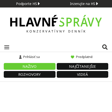
Podporte HS
Inzerujte na HS
Prihlásiť sa
Predplatné
NAŽIVO
NAJČÍTANEJŠIE
ROZHOVORY
VIDEÁ