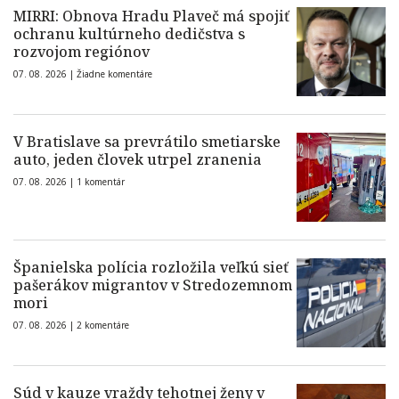
MIRRI: Obnova Hradu Plaveč má spojiť
ochranu kultúrneho dedičstva s
rozvojom regiónov
07. 08. 2026 |
Žiadne komentáre
V Bratislave sa prevrátilo smetiarske
auto, jeden človek utrpel zranenia
07. 08. 2026 |
1 komentár
Španielska polícia rozložila veľkú sieť
pašerákov migrantov v Stredozemnom
mori
07. 08. 2026 |
2 komentáre
Súd v kauze vraždy tehotnej ženy v