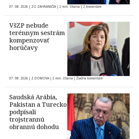
07. 08. 2026
|
ZO ZAHRANIČIA
|
2 min. čítania
|
2 komentáre
VšZP nebude
terénnym sestrám
kompenzovať
horúčavy
07. 08. 2026
|
Z DOMOVA
|
2 min. čítania
|
Žiadne komentáre
Saudská Arábia,
Pakistan a Turecko
podpísali
trojstrannú
obrannú dohodu