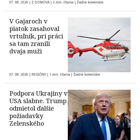
07. 08. 2026
|
Z DOMOVA
|
2 min. čítania
|
Žiadne komentáre
V Gajaroch v
piatok zasahoval
vrtuľník, pri práci
sa tam zranili
dvaja muži
07. 08. 2026
|
REGIÓNY
|
1 min. čítania
|
Žiadne komentáre
Podpora Ukrajiny v
USA slabne. Trump
odmietol ďalšie
požiadavky
Zelenského