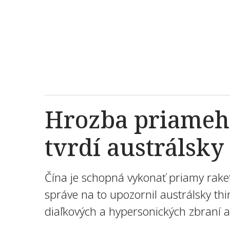
Hrozba priameho
tvrdí austrálsky
Čína je schopná vykonať priamy raket
správe na to upozornil austrálsky thi
diaľkových a hypersonických zbraní 