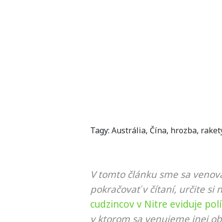
Tagy:
Austrália
,
Čína
,
hrozba
,
raket
V tomto článku sme sa venova
pokračovať v čítaní, určite si 
cudzincov v Nitre eviduje pol
v ktorom sa venujeme inej ob