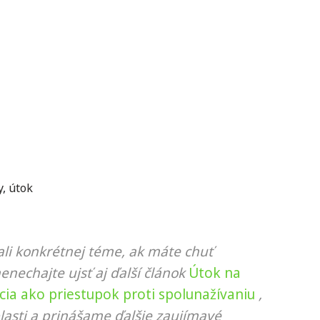
y
,
útok
li konkrétnej téme, ak máte chuť
nenechajte ujsť aj ďalší článok
Útok na
ícia ako priestupok proti spolunažívaniu
,
lasti a prinášame ďalšie zaujímavé