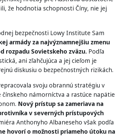
i, že hodnotia schopnosti Číny, nie jej
dnej bezpečnosti Lowy Institute Sam
skej armády za najvýznamnejšiu zmenu
od rozpadu Sovietskeho zväzu.
Podľa
tická, ani zľahčujúca a jej cieľom je
ejnú diskusiu o bezpečnostných rizikách.
repracovala svoju obrannú stratégiu v
ie čínskeho námorníctva a rastúce napätie
tonom.
Nový prístup sa zameriava na
protivníka v severných prístupových
miéra Anthonyho Albaneseho však podľa
ne hovorí o možnosti priameho útoku na