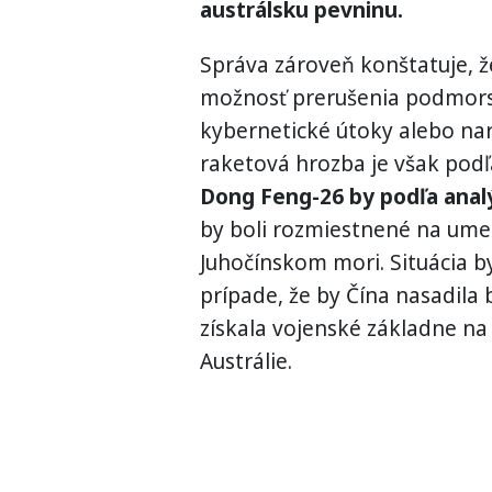
austrálsku pevninu.
Správa zároveň konštatuje, ž
možnosť prerušenia podmors
kybernetické útoky alebo n
raketová hrozba je však podľ
Dong Feng-26 by podľa analý
by boli rozmiestnené na ume
Juhočínskom mori. Situácia by
prípade, že by Čína nasadil
získala vojenské základne na
Austrálie.