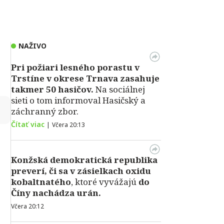
NAŽIVO
Pri požiari lesného porastu v
Trstíne v okrese Trnava zasahuje
takmer 50 hasičov.
Na sociálnej
sieti o tom informoval Hasičský a
↻
záchranný zbor.
Čítať viac
|
Včera 20:13
Konžská demokratická republika
preverí, či sa v zásielkach oxidu
kobaltnatého
, ktoré vyvážajú
do
Číny nachádza urán.
Včera 20:12