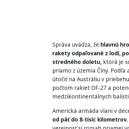
Správa uvádza, že
hlavnú hro
rakety odpaľované z lodí, po
stredného doletu,
ktorá je s
priamo z územia Číny. Podľa 
útočiť na Austráliu v priebeh
počtom rakiet DF-27 a poten
medzikontinentálnych balisti
Americká armáda vlani v dec
od päť do 8-tisíc kilometrov.
verejnosť si rozsah priamej 