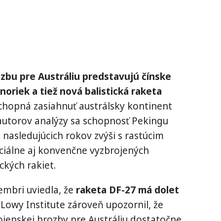
zbu pre Austráliu predstavujú čínske
noriek a tiež nová balistická raketa
chopná zasiahnuť austrálsky kontinent
autorov analýzy sa schopnosť Pekingu
u nasledujúcich rokov zvýši s rastúcim
ciálne aj konvenčne vyzbrojených
ckých rakiet.
embri uviedla, že
raketa DF-27 má dolet
Lowy Institute zároveň upozornil, že
vojenskej hrozby pre Austráliu dostatočne