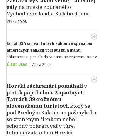
zastaviť výstavbu veľkej tanečnej
sály
na mieste zbúraného
Východného krídla Bieleho domu.
Včera 20:08
Senát USA schválil návrh zákona o sprísnení
amerických sankcií voči Rusku a Iránu
;
dokument sa posiela do Snemovne reprezentantov.
Čítať viac
|
Včera 20:02
Horskí záchranári pomáhali
v
piatok popoludní
v Západných
Tatrách 39-ročnému
slovenskému turistovi
, ktorý sa
pod Predným Salatínom pošmykol a
so zraneným členkom nebol
schopný pokračovať v túre.
Informovala o tom Horská