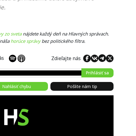
e.
vy zo sveta
nájdete každý deň na Hlavných správach.
ináša
horúce správy
bez politického filtra.
 nás
Zdieľajte nás
Prihlásiť sa
Nahlásiť chybu
Pošlite nám tip