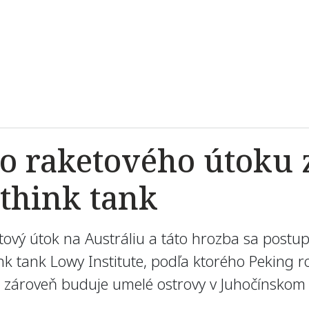
 raketového útoku z 
 think tank
ový útok na Austráliu a táto hrozba sa postupn
nk tank Lowy Institute, podľa ktorého Peking roz
a zároveň buduje umelé ostrovy v Juhočínskom