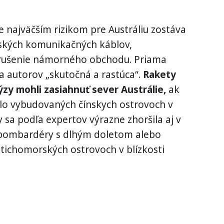
e najväčším rizikom pre Austráliu zostáva
kých komunikačných káblov,
arušenie námorného obchodu. Priama
a autorov „skutočná a rastúca“.
Rakety
zy mohli zasiahnuť sever Austrálie,
ak
lo vybudovaných čínskych ostrovoch v
 sa podľa expertov výrazne zhoršila aj v
a bombardéry s dlhým doletom alebo
 tichomorských ostrovoch v blízkosti