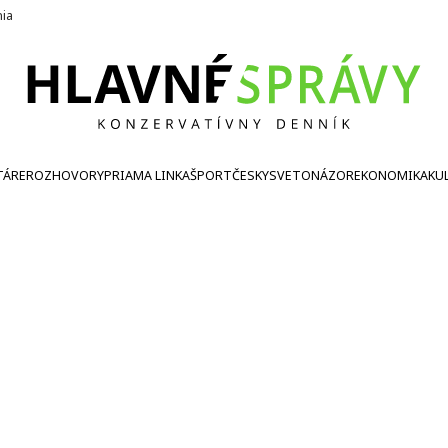
nia
TÁRE
ROZHOVORY
PRIAMA LINKA
ŠPORT
ČESKY
SVETONÁZOR
EKONOMIKA
KU