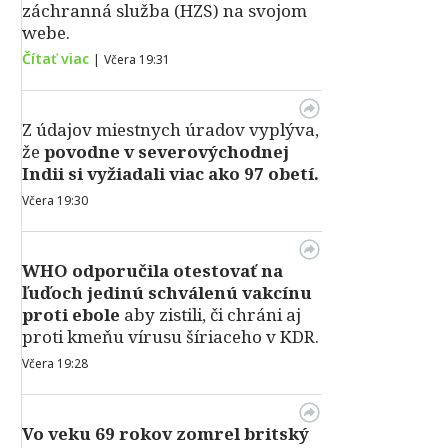
záchranná služba (HZS) na svojom
webe.
Čítať viac
|
Včera 19:31
Z údajov miestnych úradov vyplýva,
že
povodne v severovýchodnej
Indii si vyžiadali viac ako 97 obetí.
Včera 19:30
WHO odporučila otestovať na
ľuďoch jedinú schválenú vakcínu
proti ebole
aby zistili, či chráni aj
proti kmeňu vírusu šíriaceho v KDR.
Včera 19:28
Vo veku 69 rokov zomrel britský