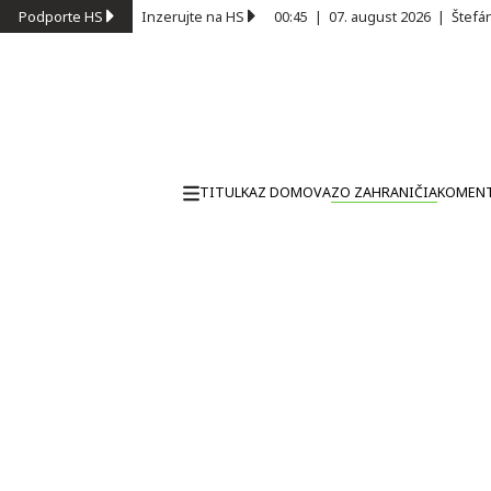
Podporte HS
Inzerujte na HS
00:45
|
07. august 2026
|
Štefá
TITULKA
Z DOMOVA
ZO ZAHRANIČIA
KOMEN