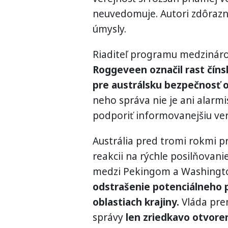
neuvedomuje. Autori zdôraznil
úmysly.
Riaditeľ programu medzináro
Roggeveen označil rast čín
pre austrálsku bezpečnosť 
neho správa nie je ani alarmis
podporiť informovanejšiu ver
Austrália pred tromi rokmi p
reakcii na rýchle posilňovan
medzi Pekingom a Washing
odstrašenie potenciálneho 
oblastiach krajiny.
Vláda pre
správy
len zriedkavo otvore