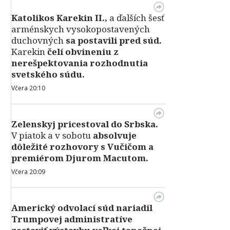
Katolikos Karekin II.,
a ďalších šesť
arménskych vysokopostavených
duchovných
sa postavili pred súd.
Karekin
čelí obvineniu z
nerešpektovania rozhodnutia
svetského súdu.
Včera 20:10
Zelenskyj pricestoval do Srbska.
V piatok a v sobotu
absolvuje
dôležité rozhovory s Vučičom a
premiérom Djurom Macutom.
Včera 20:09
Americký odvolací súd nariadil
Trumpovej administratíve