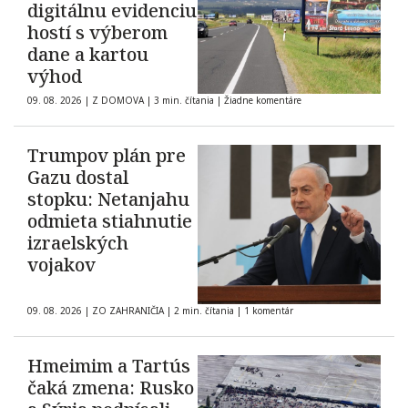
digitálnu evidenciu
hostí s výberom
dane a kartou
výhod
09. 08. 2026
|
Z DOMOVA
|
3 min. čítania
|
Žiadne komentáre
Trumpov plán pre
Gazu dostal
stopku: Netanjahu
odmieta stiahnutie
izraelských
vojakov
09. 08. 2026
|
ZO ZAHRANIČIA
|
2 min. čítania
|
1 komentár
Hmeimim a Tartús
čaká zmena: Rusko