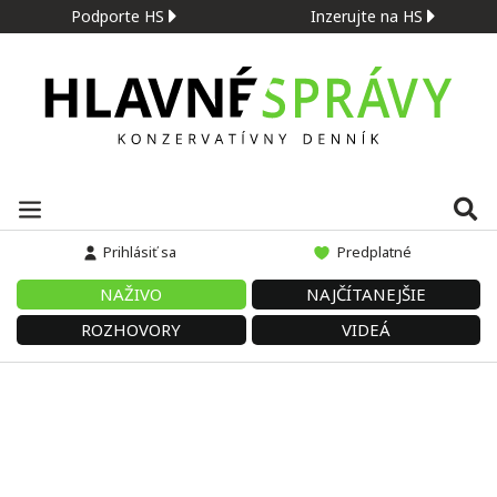
Podporte HS
Inzerujte na HS
Prihlásiť sa
Predplatné
NAŽIVO
NAJČÍTANEJŠIE
ROZHOVORY
VIDEÁ