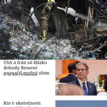
USA a Irán sú blízko
dohody. Bessent
naznačil možný zlom
07. 08. 2026 |
18 komentárov
Kto v skutočnosti