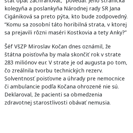
štát opäť zachraňovať,” povedal. Jeho stranícka
kolegyňa a poslankyňa Národnej rady SR Jana
Cigániková sa preto pýta, kto bude zodpovedný.
“Komu sa zosobní táto horibilná strata, v ktorej
sa prejavili rôzni maséri Kostkovia a tety Anky?”
Šéf VšZP Miroslav Kočan dnes oznámil, že
štátna poisťovňa by mala skončiť rok v strate
283 miliónov eur. V strate je od augusta po tom,
čo zreálnila tvorbu technických rezerv.
Solventnosť poisťovne a úhrady pre nemocnice
či ambulancie podľa Kočana ohrozené nie sú.
Deklaroval, že pacienti sa obmedzenia
zdravotnej starostlivosti obávať nemusia.