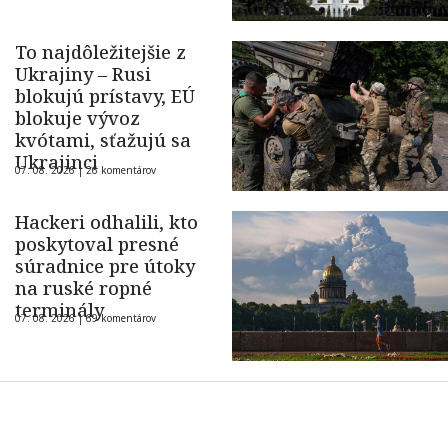
To najdôležitejšie z
Ukrajiny – Rusi
blokujú prístavy, EÚ
blokuje vývoz
kvótami, sťažujú sa
Ukrajinci
07. 08. 2026 |
26 komentárov
Hackeri odhalili, kto
poskytoval presné
súradnice pre útoky
na ruské ropné
terminály
07. 08. 2026 |
69 komentárov