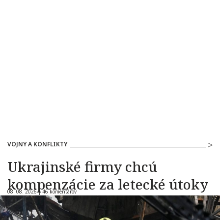
VOJNY A KONFLIKTY
Ukrajinské firmy chcú
kompenzácie za letecké útoky
08. 08. 2026 |
46 komentárov