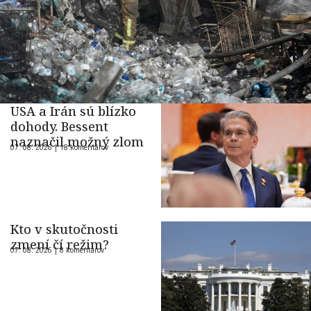
USA a Irán sú blízko
dohody. Bessent
naznačil možný zlom
07. 08. 2026 |
18 komentárov
Kto v skutočnosti
zmení čí režim?
07. 08. 2026 |
8 komentárov