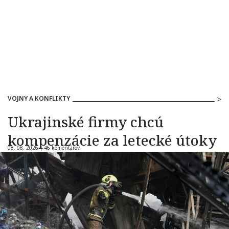
VOJNY A KONFLIKTY
Ukrajinské firmy chcú
kompenzácie za letecké útoky
08. 08. 2026 |
46 komentárov