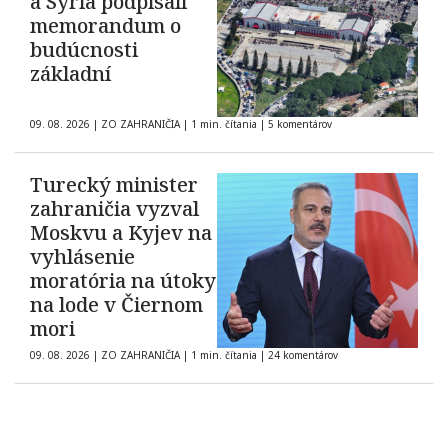
a Sýria podpísali
memorandum o
budúcnosti
základní
09. 08. 2026
|
ZO ZAHRANIČIA
|
1 min. čítania
|
5 komentárov
Turecký minister
zahraničia vyzval
Moskvu a Kyjev na
vyhlásenie
moratória na útoky
na lode v Čiernom
mori
09. 08. 2026
|
ZO ZAHRANIČIA
|
1 min. čítania
|
24 komentárov