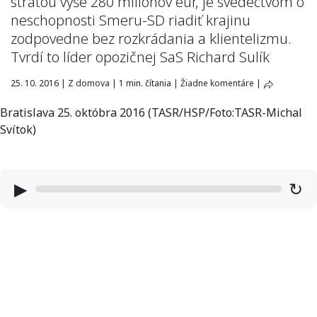
stratou vyše 280 miliónov eur, je svedectvom o
neschopnosti Smeru-SD riadiť krajinu
zodpovedne bez rozkrádania a klientelizmu.
Tvrdí to líder opozičnej SaS Richard Sulík
25. 10. 2016
|
Z domova
|
1 min. čítania
|
Žiadne komentáre
|
Bratislava 25. októbra 2016 (TASR/HSP/Foto:TASR-Michal
Svítok)
▶
↻