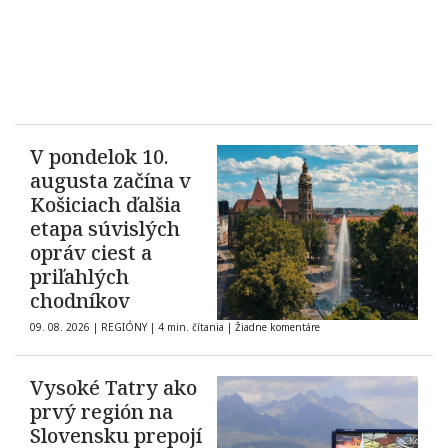
V pondelok 10.
augusta začína v
Košiciach ďalšia
etapa súvislých
opráv ciest a
priľahlých
chodníkov
09. 08. 2026
|
REGIÓNY
|
4 min. čítania
|
Žiadne komentáre
Vysoké Tatry ako
prvý región na
Slovensku prepojí