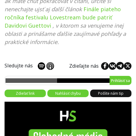
ak máte chuť pokračovať v čítaní, určite si
nenechajte ujsť aj ďalší článok
Finále piateho
ročníka festivalu Lovestream bude patriť
Davidovi Guettovi
, v ktorom sa venujeme inej
oblasti a prinášame ďalšie zaujímavé pohľady a
praktické informácie.
Sledujte nás
Zdieľajte nás
Prihlásiť sa
Zdieľať link
Nahlásiť chybu
Pošlite nám tip