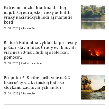
Extrémne nízka hladina druhej
najdlhšej európskej rieky odhalila
vraky nacistických lodí aj mamutie
kosti
09. 08. 2026 |
4 komentáre
Britská Kolumbia vyhlásila pre lesný
požiar stav núdze. Úrady evakuovali
viac než 20-tisíc ľudí aj s leteckou
pomocou
09. 08. 2026 |
Žiadne komentáre
Pri pobreží Sicílie našli viac než 2-
tisícročný vrak rímskej lode so
stovkami zachovaných amfor
09. 08. 2026 |
3 komentáre