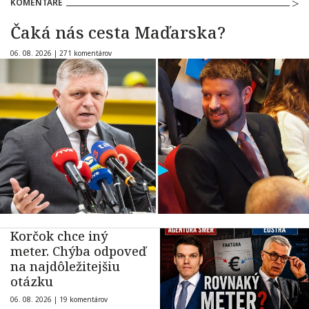
KOMENTÁRE
Čaká nás cesta Maďarska?
06. 08. 2026 |
271 komentárov
Korčok chce iný
meter. Chýba odpoveď
na najdôležitejšiu
otázku
06. 08. 2026 |
19 komentárov