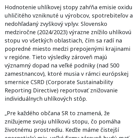
Hodnotenie uhlíkovej stopy zahŕňa emisie oxidu
uhličitého vzniknuté u výrobcov, spotrebiteľov a
nedohľadaný zvyškový vplyv. Slovensko
medziročne (2024/2023) výrazne znížilo uhlíkovú
stopu vo všetkých oblastiach, čím sa radí na
popredné miesto medzi prepojenými krajinami
v regióne. Tieto výsledky zároveň majú
významný dopad na veľké podniky (nad 500
zamestnancov), ktoré musia v rámci európskej
smernice CSRD (Corporate Sustainability
Reporting Directive) reportovať znižovanie
individuálnych uhlíkových stôp.
„Pre každého občana SR to znamená, že
znižujeme svoju uhlíkovú stopu, čo pomáha
životnému prostrediu. Keďže máme čistejší