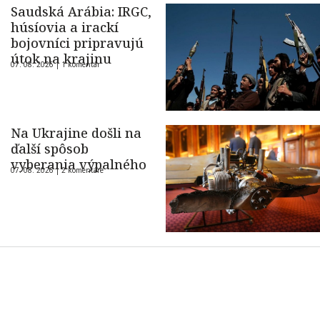
Saudská Arábia: IRGC,
húsíovia a irackí
bojovníci pripravujú
útok na krajinu
07. 08. 2026 |
1 komentár
Na Ukrajine došli na
ďalší spôsob
vyberania výpalného
07. 08. 2026 |
2 komentáre