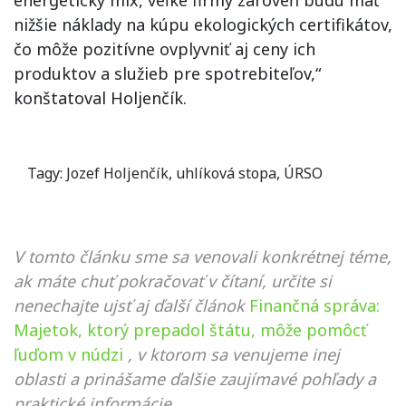
energetický mix, veľké firmy zároveň budú mať
nižšie náklady na kúpu ekologických certifikátov,
čo môže pozitívne ovplyvniť aj ceny ich
produktov a služieb pre spotrebiteľov,“
konštatoval Holjenčík.
Tagy:
Jozef Holjenčík
,
uhlíková stopa
,
ÚRSO
V tomto článku sme sa venovali konkrétnej téme,
ak máte chuť pokračovať v čítaní, určite si
nenechajte ujsť aj ďalší článok
Finančná správa:
Majetok, ktorý prepadol štátu, môže pomôcť
ľuďom v núdzi
, v ktorom sa venujeme inej
oblasti a prinášame ďalšie zaujímavé pohľady a
praktické informácie.