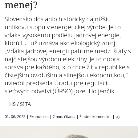
menej?
Slovensko dosiahlo historicky najnižšiu
uhlíkovú stopu v energetickej výrobe. Je to
vďaka vysokému podielu jadrovej energie,
ktorú EÚ už uznáva ako ekologický zdroj.
„Vďaka jadrovej energii patríme medzi štáty s
najčistejšou výrobou elektriny. Je to dobrá
správa pre každého, kto chce žiť v republike s
čistejším ovzduším a silnejšou ekonomikou,“
uviedol predseda Úradu pre reguláciu
sieťových odvetví (ÚRSO) Jozef Holjenčík
HS / SITA
01. 06. 2025
|
Ekonomika
|
2 min. čítania
|
Žiadne komentáre
|