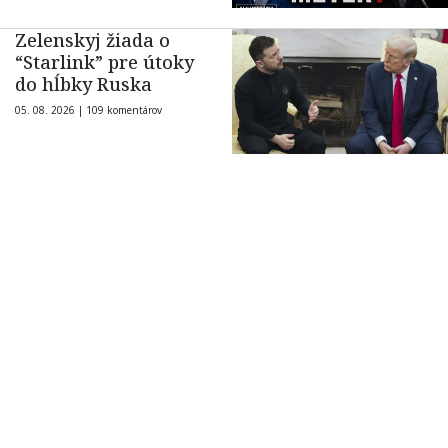
Zelenskyj žiada o
“Starlink” pre útoky
do hĺbky Ruska
05. 08. 2026 |
109 komentárov