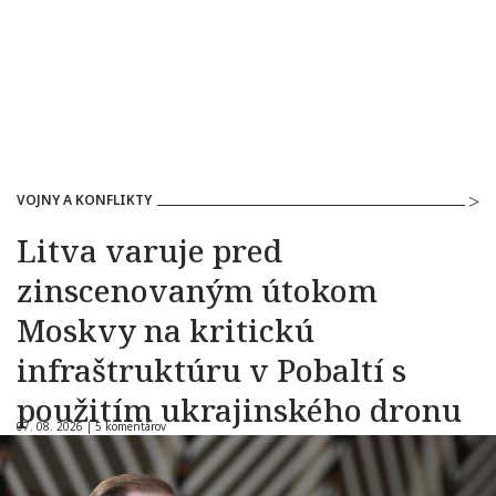
VOJNY A KONFLIKTY
Litva varuje pred
zinscenovaným útokom
Moskvy na kritickú
infraštruktúru v Pobaltí s
použitím ukrajinského dronu
07. 08. 2026 |
5 komentárov