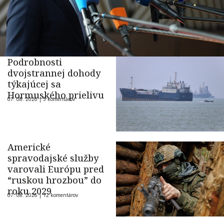
Podrobnosti
dvojstrannej dohody
týkajúcej sa
Hormuského prielivu
07. 08. 2026 |
5 komentárov
Americké
spravodajské služby
varovali Európu pred
“ruskou hrozbou” do
roku 2029
07. 08. 2026 |
12 komentárov