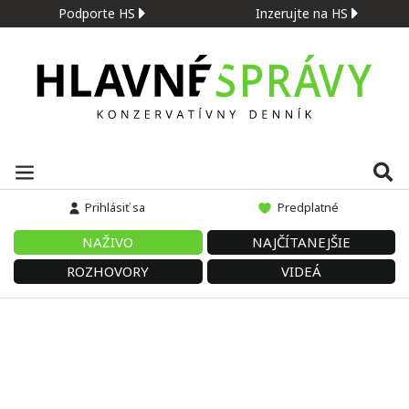
Podporte HS
Inzerujte na HS
Prihlásiť sa
Predplatné
NAŽIVO
NAJČÍTANEJŠIE
ROZHOVORY
VIDEÁ