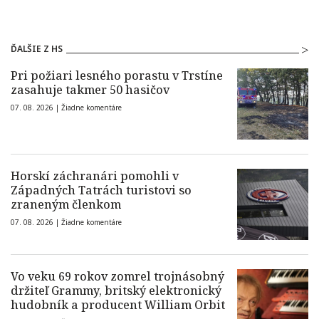
ĎALŠIE Z HS
Pri požiari lesného porastu v Trstíne
zasahuje takmer 50 hasičov
07. 08. 2026 |
Žiadne komentáre
Horskí záchranári pomohli v
Západných Tatrách turistovi so
zraneným členkom
07. 08. 2026 |
Žiadne komentáre
Vo veku 69 rokov zomrel trojnásobný
držiteľ Grammy, britský elektronický
hudobník a producent William Orbit