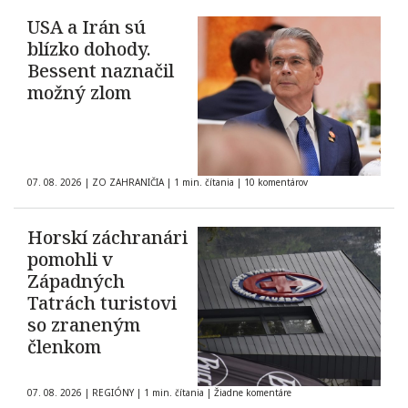
USA a Irán sú
blízko dohody.
Bessent naznačil
možný zlom
07. 08. 2026
|
ZO ZAHRANIČIA
|
1 min. čítania
|
10 komentárov
Horskí záchranári
pomohli v
Západných
Tatrách turistovi
so zraneným
členkom
07. 08. 2026
|
REGIÓNY
|
1 min. čítania
|
Žiadne komentáre