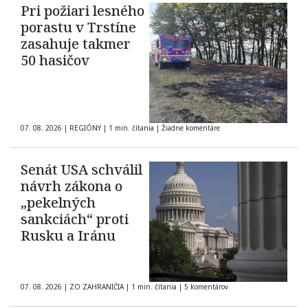
Pri požiari lesného
porastu v Trstíne
zasahuje takmer
50 hasičov
07. 08. 2026
|
REGIÓNY
|
1 min. čítania
|
Žiadne komentáre
Senát USA schválil
návrh zákona o
„pekelných
sankciách“ proti
Rusku a Iránu
07. 08. 2026
|
ZO ZAHRANIČIA
|
1 min. čítania
|
5 komentárov