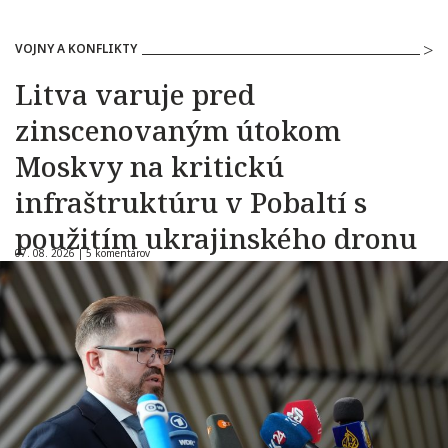
VOJNY A KONFLIKTY
Litva varuje pred
zinscenovaným útokom
Moskvy na kritickú
infraštruktúru v Pobaltí s
použitím ukrajinského dronu
07. 08. 2026 |
5 komentárov