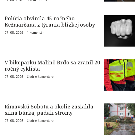
07. 08. 2026 |
5 komentárov
Polícia obvinila 45-ročného
Kežmarčana z týrania blízkej osoby
07. 08. 2026 |
1 komentár
V bikeparku Malinô Brdo sa zranil 20-
ročný cyklista
07. 08. 2026 |
Žiadne komentáre
Rimavskú Sobotu a okolie zasiahla
silná búrka, padali stromy
07. 08. 2026 |
Žiadne komentáre