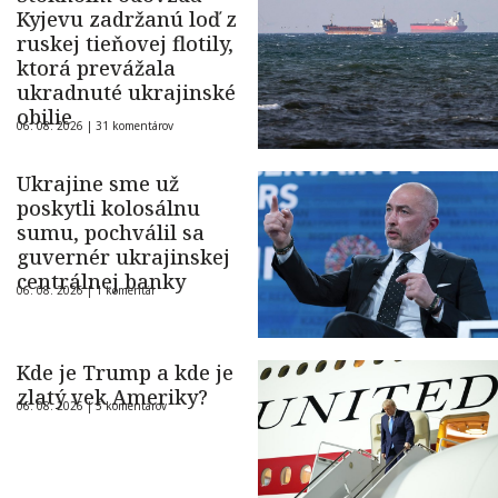
Kyjevu zadržanú loď z
ruskej tieňovej flotily,
ktorá prevážala
ukradnuté ukrajinské
obilie
06. 08. 2026 |
31 komentárov
Ukrajine sme už
poskytli kolosálnu
sumu, pochválil sa
guvernér ukrajinskej
centrálnej banky
06. 08. 2026 |
1 komentár
Kde je Trump a kde je
zlatý vek Ameriky?
06. 08. 2026 |
5 komentárov