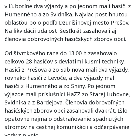
v Ľubotíne dva výjazdy a po jednom mali hasiči z
Humenného a zo Svidníka. Najviac postihnutou
oblasťou bolo podľa Dzurišinovej mesto Prešov.
Na likvidácii udalosti šesťkrát zasahovali aj
členovia dobrovoľných hasičských zborov obcí.
Od štvrtkového rána do 13.00 h zasahovalo
celkovo 28 hasičov s deviatimi kusmi techniky.
Hasiči z Prešova a zo Sabinova mali dva výjazdy,
rovnako hasiči z Levoče, a dva výjazdy mali
hasiči z Humenného a zo Sniny. Po jednom
výjazde mali príslušníci HaZZ zo Starej Ľubovne,
Svidníka a z Bardejova. Členovia dobrovoľných
hasičských zborov obcí zasahovali dvakrát. Išlo
opätovne najmä o odstraňovanie spadnutých
stromov na cestnej komunikácii a odčerpávanie
vody z pivníc.