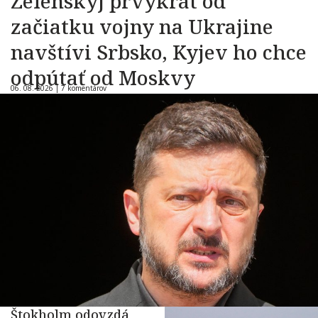
Zelenskyj prvýkrát od
začiatku vojny na Ukrajine
navštívi Srbsko, Kyjev ho chce
odpútať od Moskvy
06. 08. 2026 |
7 komentárov
Štokholm odovzdá