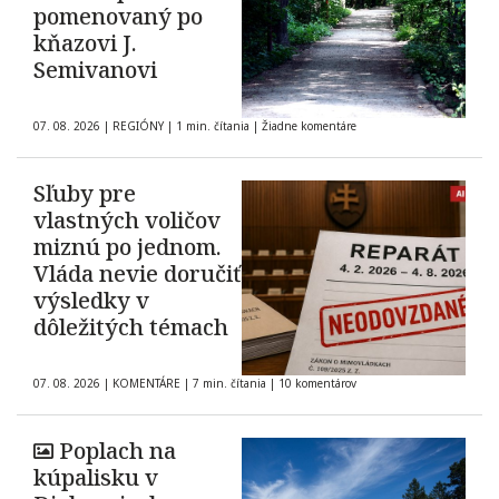
pomenovaný po
kňazovi J.
Semivanovi
07. 08. 2026
|
REGIÓNY
|
1 min. čítania
|
Žiadne komentáre
Sľuby pre
vlastných voličov
miznú po jednom.
Vláda nevie doručiť
výsledky v
dôležitých témach
07. 08. 2026
|
KOMENTÁRE
|
7 min. čítania
|
10 komentárov
Poplach na
kúpalisku v