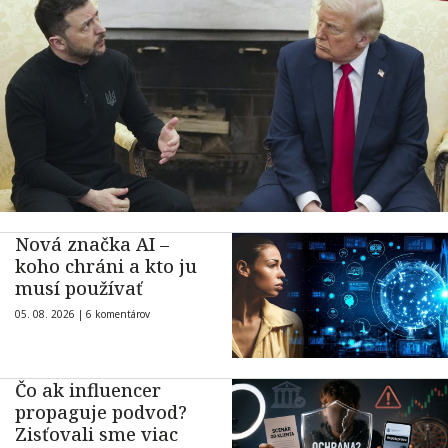
Nová značka AI –
koho chráni a kto ju
musí používať
05. 08. 2026 |
6 komentárov
Čo ak influencer
propaguje podvod?
Zisťovali sme viac