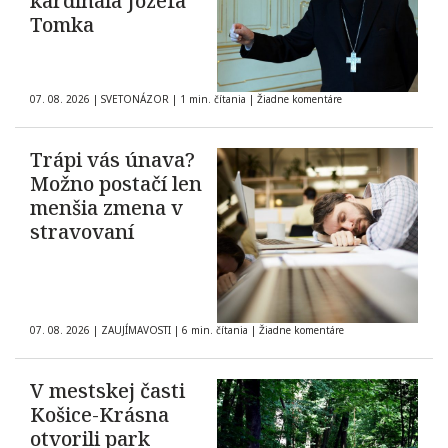
kardinála Jozefa
Tomka
07. 08. 2026
|
SVETONÁZOR
|
1 min. čítania
|
Žiadne komentáre
Trápi vás únava?
Možno postačí len
menšia zmena v
stravovaní
07. 08. 2026
|
ZAUJÍMAVOSTI
|
6 min. čítania
|
Žiadne komentáre
V mestskej časti
Košice-Krásna
otvorili park