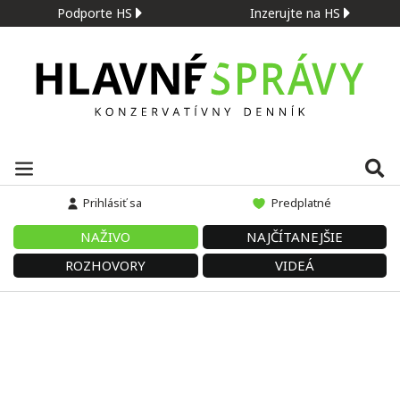
Podporte HS
Inzerujte na HS
Prihlásiť sa
Predplatné
NAŽIVO
NAJČÍTANEJŠIE
ROZHOVORY
VIDEÁ