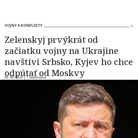
VOJNY A KONFLIKTY
Zelenskyj prvýkrát od
začiatku vojny na Ukrajine
navštívi Srbsko, Kyjev ho chce
odpútať od Moskvy
06. 08. 2026 |
7 komentárov