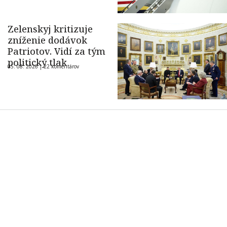
Zelenskyj kritizuje
zníženie dodávok
Patriotov. Vidí za tým
politický tlak
05. 08. 2026 |
22 komentárov