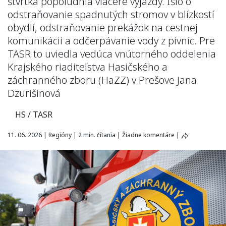
štvrtka popoludnia viaceré výjazdy. Išlo o
odstraňovanie spadnutých stromov v blízkostí
obydlí, odstraňovanie prekážok na cestnej
komunikácii a odčerpávanie vody z pivníc. Pre
TASR to uviedla vedúca vnútorného oddelenia
Krajského riaditeľstva Hasičského a
záchranného zboru (HaZZ) v Prešove Jana
Dzurišinová
HS / TASR
11. 06. 2026
|
Regióny
|
2 min. čítania
|
Žiadne komentáre
|