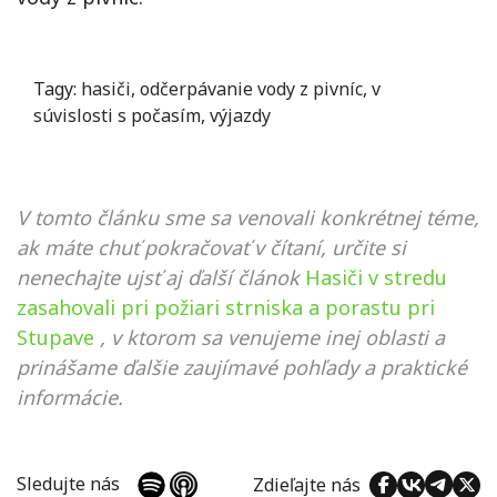
Tagy:
hasiči
,
odčerpávanie vody z pivníc
,
v
súvislosti s počasím
,
výjazdy
V tomto článku sme sa venovali konkrétnej téme,
ak máte chuť pokračovať v čítaní, určite si
nenechajte ujsť aj ďalší článok
Hasiči v stredu
zasahovali pri požiari strniska a porastu pri
Stupave
, v ktorom sa venujeme inej oblasti a
prinášame ďalšie zaujímavé pohľady a praktické
informácie.
Sledujte nás
Zdieľajte nás