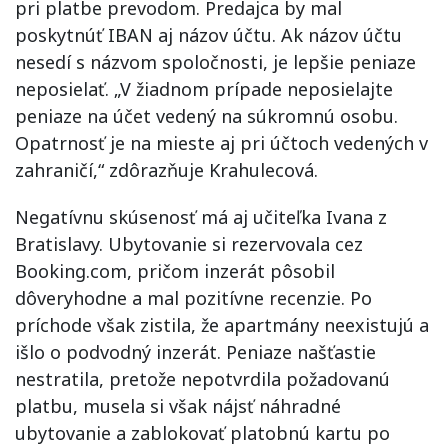
pri platbe prevodom. Predajca by mal
poskytnúť IBAN aj názov účtu. Ak názov účtu
nesedí s názvom spoločnosti, je lepšie peniaze
neposielať. „V žiadnom prípade neposielajte
peniaze na účet vedený na súkromnú osobu.
Opatrnosť je na mieste aj pri účtoch vedených v
zahraničí,“ zdôrazňuje Krahulecová.
Negatívnu skúsenosť má aj učiteľka Ivana z
Bratislavy. Ubytovanie si rezervovala cez
Booking.com, pričom inzerát pôsobil
dôveryhodne a mal pozitívne recenzie. Po
príchode však zistila, že apartmány neexistujú a
išlo o podvodný inzerát. Peniaze našťastie
nestratila, pretože nepotvrdila požadovanú
platbu, musela si však nájsť náhradné
ubytovanie a zablokovať platobnú kartu po