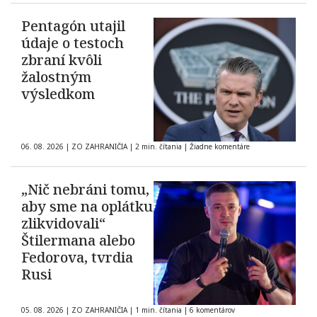
Pentagón utajil
údaje o testoch
zbraní kvôli
žalostným
výsledkom
06. 08. 2026
|
ZO ZAHRANIČIA
|
2 min. čítania
|
Žiadne komentáre
„Nič nebráni tomu,
aby sme na oplátku
zlikvidovali“
Štilermana alebo
Fedorova, tvrdia
Rusi
05. 08. 2026
|
ZO ZAHRANIČIA
|
1 min. čítania
|
6 komentárov