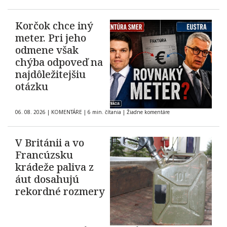
Korčok chce iný
meter. Pri jeho
odmene však
chýba odpoveď na
najdôležitejšiu
otázku
06. 08. 2026
|
KOMENTÁRE
|
6 min. čítania
|
Žiadne komentáre
V Británii a vo
Francúzsku
krádeže paliva z
áut dosahujú
rekordné rozmery