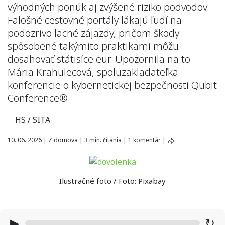
výhodných ponúk aj zvýšené riziko podvodov.
Falošné cestovné portály lákajú ľudí na
podozrivo lacné zájazdy, pričom škody
spôsobené takýmito praktikami môžu
dosahovať státisíce eur. Upozornila na to
Mária Krahulecová, spoluzakladateľka
konferencie o kybernetickej bezpečnosti Qubit
Conference®
HS / SITA
10. 06. 2026
|
Z domova
|
3 min. čítania
|
1 komentár
|
Ilustračné foto / Foto: Pixabay
▶
↻