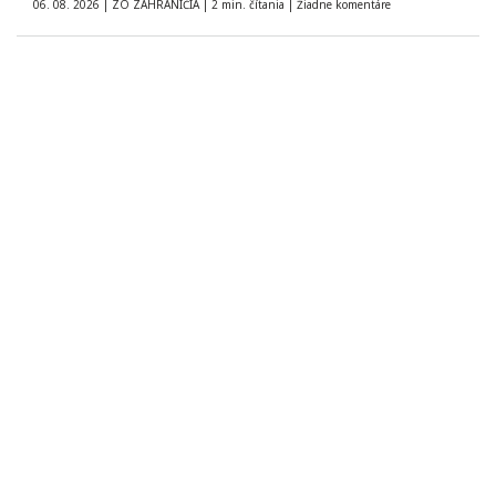
06. 08. 2026
|
ZO ZAHRANIČIA
|
2 min. čítania
|
Žiadne komentáre