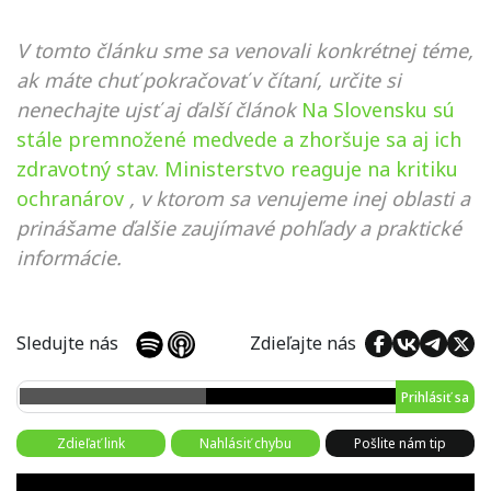
V tomto článku sme sa venovali konkrétnej téme,
ak máte chuť pokračovať v čítaní, určite si
nenechajte ujsť aj ďalší článok
Na Slovensku sú
stále premnožené medvede a zhoršuje sa aj ich
zdravotný stav. Ministerstvo reaguje na kritiku
ochranárov
, v ktorom sa venujeme inej oblasti a
prinášame ďalšie zaujímavé pohľady a praktické
informácie.
Sledujte nás
Zdieľajte nás
Prihlásiť sa
Zdieľať link
Nahlásiť chybu
Pošlite nám tip