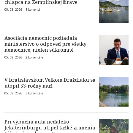
chlapca na Zemplínskej šírave
05. 08. 2026 |
1 komentár
Asociácia nemocníc požiadala
ministerstvo o odpoveď pre všetky
nemocnice, nielen súkromné
05. 08. 2026 |
2 komentáre
V bratislavskom Veľkom Draždiaku sa
utopil 53-ročný muž
05. 08. 2026 |
3 komentáre
Pri výbuchu auta neďaleko
Jekaterinburgu utrpel ťažké zranenia