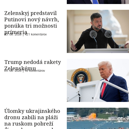
Zelenskyj predstavil
Putinovi nový návrh,
ponúka tri možnosti
prímeria
03. 08. 2026 |
421 komentárov
Trump nedodá rakety
Zelenskému
03. 08. 2026 |
45 komentárov
Úlomky ukrajinského
dronu zabili na pláži
na ruskom pobreží