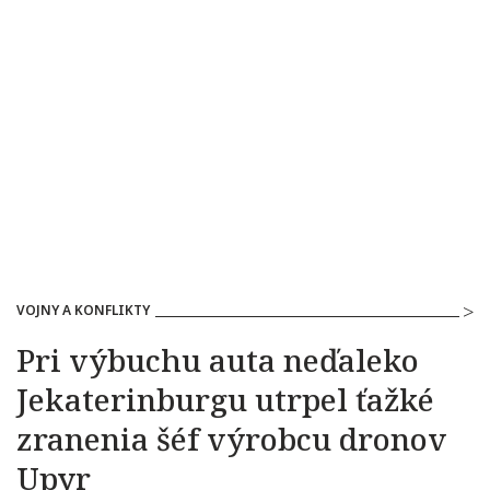
VOJNY A KONFLIKTY
Pri výbuchu auta neďaleko
Jekaterinburgu utrpel ťažké
zranenia šéf výrobcu dronov
Upyr