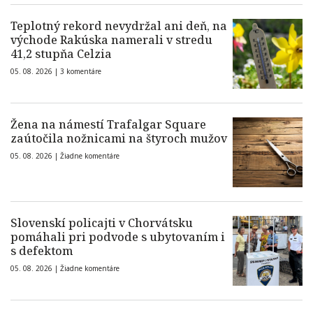
Teplotný rekord nevydržal ani deň, na
východe Rakúska namerali v stredu
41,2 stupňa Celzia
05. 08. 2026 |
3 komentáre
Žena na námestí Trafalgar Square
zaútočila nožnicami na štyroch mužov
05. 08. 2026 |
Žiadne komentáre
Slovenskí policajti v Chorvátsku
pomáhali pri podvode s ubytovaním i
s defektom
05. 08. 2026 |
Žiadne komentáre