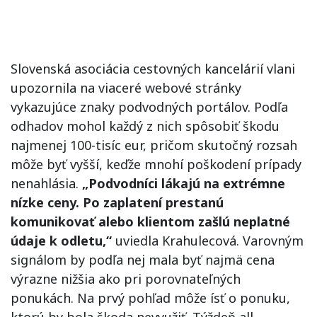
Slovenská asociácia cestovných kancelárií vlani
upozornila na viaceré webové stránky
vykazujúce znaky podvodných portálov. Podľa
odhadov mohol každý z nich spôsobiť škodu
najmenej 100-tisíc eur, pričom skutočný rozsah
môže byť vyšší, keďže mnohí poškodení prípady
nenahlásia.
„Podvodníci lákajú na extrémne
nízke ceny. Po zaplatení prestanú
komunikovať alebo klientom zašlú neplatné
údaje k odletu,“
uviedla Krahulecová. Varovným
signálom by podľa nej mala byť najmä cena
výrazne nižšia ako pri porovnateľných
ponukách. Na prvý pohľad môže ísť o ponuku,
ktorú by bola škoda nevyužiť. Týždeň all