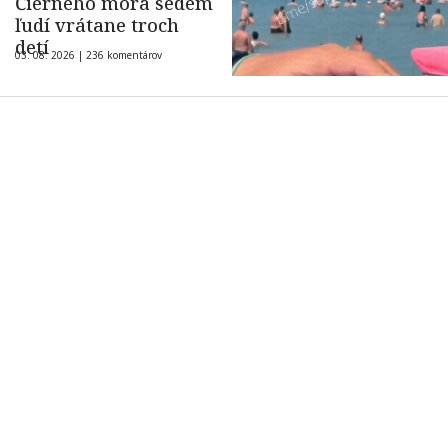
Čierneho mora sedem
ľudí vrátane troch
detí
03. 08. 2026 |
236 komentárov