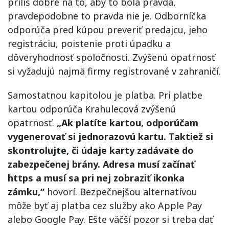
príliš dobre na to, aby to bola pravda,
pravdepodobne to pravda nie je. Odborníčka
odporúča pred kúpou preveriť predajcu, jeho
registráciu, poistenie proti úpadku a
dôveryhodnosť spoločnosti. Zvýšenú opatrnosť
si vyžadujú najmä firmy registrované v zahraničí.
Samostatnou kapitolou je platba. Pri platbe
kartou odporúča Krahulecová zvýšenú
opatrnosť.
„Ak platíte kartou, odporúčam
vygenerovať si jednorazovú kartu. Taktiež si
skontrolujte, či údaje karty zadávate do
zabezpečenej brány. Adresa musí začínať
https a musí sa pri nej zobraziť ikonka
zámku,“
hovorí. Bezpečnejšou alternatívou
môže byť aj platba cez služby ako Apple Pay
alebo Google Pay. Ešte väčší pozor si treba dať