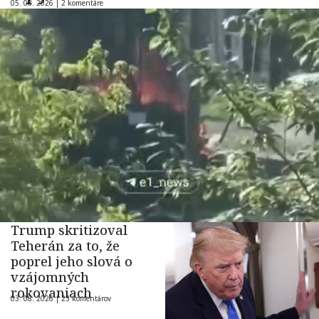
05. 08. 2026 |
2 komentáre
Trump skritizoval
Teherán za to, že
poprel jeho slová o
vzájomných
rokovaniach
03. 08. 2026 |
23 komentárov