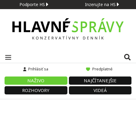
Podporte HS
Inzerujte na HS
Prihlásiť sa
Predplatné
NAŽIVO
NAJČÍTANEJŠIE
ROZHOVORY
VIDEÁ