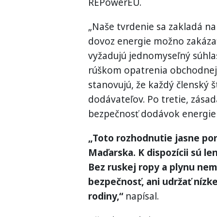
REPowerEU.
„Naše tvrdenie sa zakladá na
dovoz energie možno zakázať
vyžadujú jednomyseľný súhlas
rúškom opatrenia obchodnej p
stanovujú, že každý členský 
dodávateľov. Po tretie, zásad
bezpečnosť dodávok energie p
„Toto rozhodnutie jasne por
Maďarska. K dispozícii sú le
Bez ruskej ropy a plynu nem
bezpečnosť, ani udržať nízk
rodiny,“
napísal.