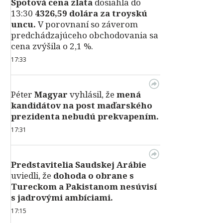
Spotová cena zlata
dosiahla do
13:30
4326,59 dolára za troyskú
uncu.
V porovnaní so záverom
predchádzajúceho obchodovania sa
cena zvýšila o 2,1 %.
17:33
Péter
Magyar
vyhlásil, že
mená
kandidátov na post maďarského
prezidenta nebudú prekvapením.
17:31
Predstavitelia Saudskej Arábie
uviedli, že
dohoda o obrane s
Tureckom a Pakistanom nesúvisí
s jadrovými ambíciami.
17:15