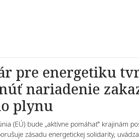
r pre energetiku tv
núť nariadenie zaka
o plynu
 únia (EÚ) bude „aktívne pomáhať“ krajinám p
orušuje zásadu energetickej solidarity, uvádz