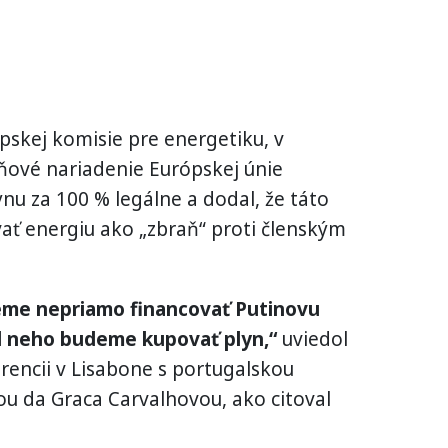
skej komisie pre energetiku, v
ňové nariadenie Európskej únie
nu za 100 % legálne a dodal, že táto
vať energiu ako „zbraň“ proti členským
eme nepriamo financovať Putinovu
od neho budeme kupovať plyn,“
uviedol
rencii v Lisabone s portugalskou
u da Graca Carvalhovou, ako citoval