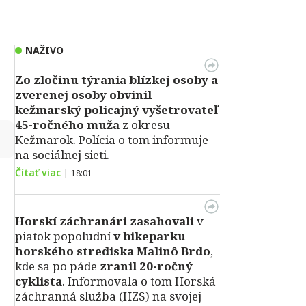
NAŽIVO
Zo zločinu týrania blízkej osoby a
zverenej osoby obvinil
kežmarský policajný vyšetrovateľ
45-ročného muža
z okresu
↻
Kežmarok. Polícia o tom informuje
na sociálnej sieti.
Čítať viac
|
18:01
Horskí záchranári zasahovali
v
piatok popoludní
v bikeparku
horského strediska Malinô Brdo
,
kde sa po páde
zranil 20-ročný
cyklista
. Informovala o tom Horská
záchranná služba (HZS) na svojej