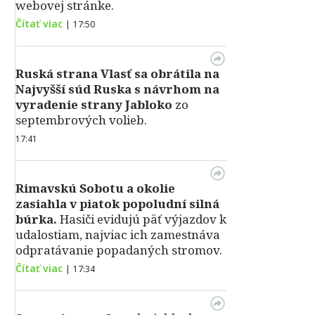
webovej stránke.
Čítať viac
|
17:50
Ruská strana Vlasť sa obrátila na
Najvyšší súd Ruska s návrhom na
vyradenie strany Jabloko
zo
septembrových volieb.
17:41
Rimavskú Sobotu a okolie
zasiahla v piatok popoludní silná
búrka.
Hasiči evidujú päť výjazdov k
udalostiam, najviac ich zamestnáva
odpratávanie popadaných stromov.
Čítať viac
|
17:34