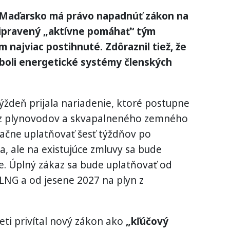
že Maďarsko má právo napadnúť zákon na
pripravený „aktívne pomáhať“ tým
m najviac postihnuté. Zdôraznil tiež, že
 boli energetické systémy členských
ýždeň prijala nariadenie, ktoré postupne
 z plynovodov a skvapalneného zemného
začne uplatňovať šesť týždňov po
, ale na existujúce zmluvy sa bude
. Úplný zákaz sa bude uplatňovať od
LNG a od jesene 2027 na plyn z
eti privítal nový zákon ako
„kľúčový