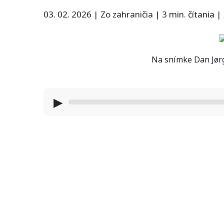
03. 02. 2026
|
Zo zahraničia
|
3 min. čítania
|
Na snímke Dan Jørg
▶