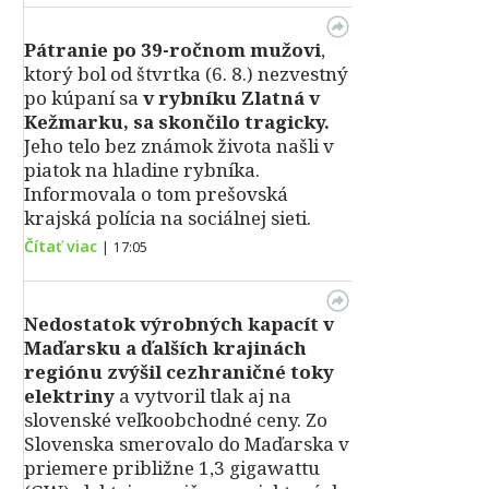
Pátranie po 39-ročnom mužovi
,
ktorý bol od štvrtka (6. 8.) nezvestný
po kúpaní sa
v rybníku Zlatná v
Kežmarku, sa skončilo tragicky.
Jeho telo bez známok života našli v
piatok na hladine rybníka.
Informovala o tom prešovská
krajská polícia na sociálnej sieti.
Čítať viac
|
17:05
Nedostatok výrobných kapacít v
Maďarsku a ďalších krajinách
regiónu zvýšil cezhraničné toky
elektriny
a vytvoril tlak aj na
slovenské veľkoobchodné ceny. Zo
Slovenska smerovalo do Maďarska v
priemere približne 1,3 gigawattu