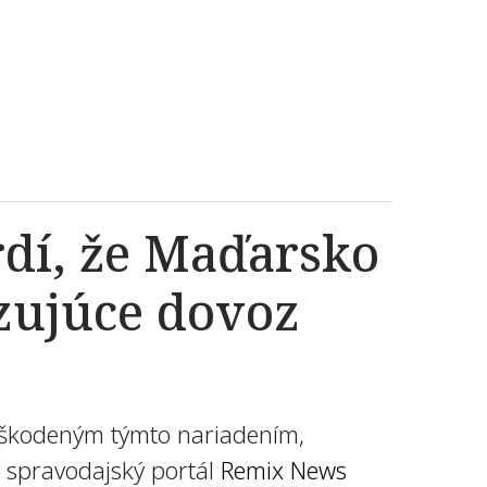
rdí, že Maďarsko
zujúce dovoz
oškodeným týmto nariadením,
a spravodajský portál
Remix News