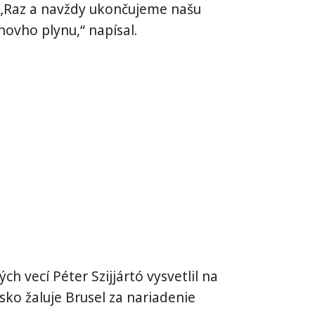
 „Raz a navždy ukončujeme našu
novho plynu,“ napísal.
h vecí Péter Szijjártó vysvetlil na
rsko žaluje Brusel za nariadenie