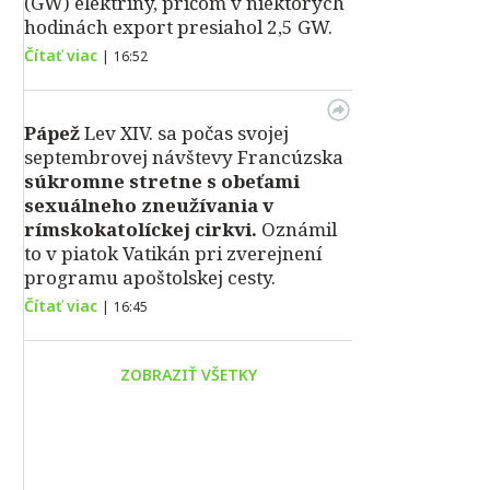
(GW) elektriny, pričom v niektorých
hodinách export presiahol 2,5 GW.
Čítať viac
|
16:52
Pápež
Lev XIV. sa počas svojej
septembrovej návštevy Francúzska
súkromne stretne s obeťami
sexuálneho zneužívania v
rímskokatolíckej cirkvi.
Oznámil
to v piatok Vatikán pri zverejnení
programu apoštolskej cesty.
Čítať viac
|
16:45
ZOBRAZIŤ VŠETKY