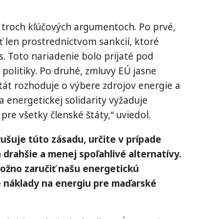
 troch kľúčových argumentoch. Po prvé,
 len prostredníctvom sankcií, ktoré
. Toto nariadenie bolo prijaté pod
olitiky. Po druhé, zmluvy EÚ jasne
štát rozhoduje o výbere zdrojov energie a
a energetickej solidarity vyžaduje
re všetky členské štáty,“ uviedol.
ušuje túto zásadu, určite v prípade
n drahšie a menej spoľahlivé alternatívy.
ožno zaručiť našu energetickú
e náklady na energiu pre maďarské