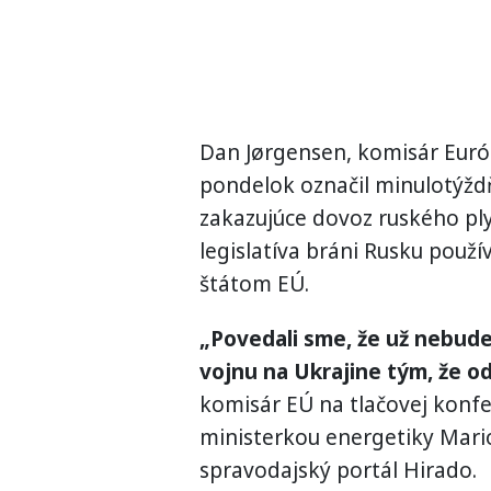
Dan Jørgensen, komisár Európ
pondelok označil minulotýžd
zakazujúce dovoz ruského ply
legislatíva bráni Rusku použí
štátom EÚ.
„Povedali sme, že už nebud
vojnu na Ukrajine tým, že 
komisár EÚ na tlačovej konfe
ministerkou energetiky Mario
spravodajský portál Hirado.