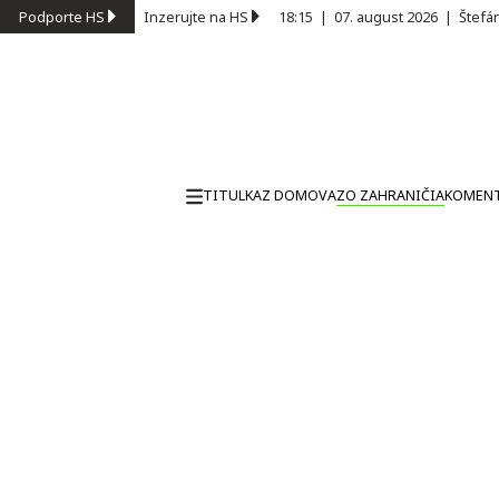
Podporte HS
Inzerujte na HS
18:15
|
07. august 2026
|
Štefá
TITULKA
Z DOMOVA
ZO ZAHRANIČIA
KOMEN