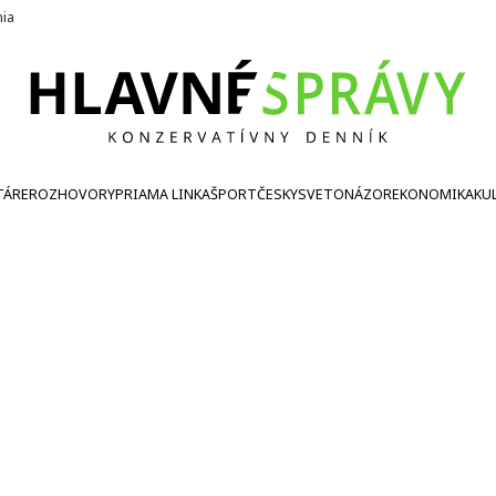
nia
TÁRE
ROZHOVORY
PRIAMA LINKA
ŠPORT
ČESKY
SVETONÁZOR
EKONOMIKA
KU