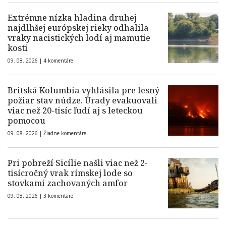
Extrémne nízka hladina druhej
najdlhšej európskej rieky odhalila
vraky nacistických lodí aj mamutie
kosti
09. 08. 2026 |
4 komentáre
Britská Kolumbia vyhlásila pre lesný
požiar stav núdze. Úrady evakuovali
viac než 20-tisíc ľudí aj s leteckou
pomocou
09. 08. 2026 |
Žiadne komentáre
Pri pobreží Sicílie našli viac než 2-
tisícročný vrak rímskej lode so
stovkami zachovaných amfor
09. 08. 2026 |
3 komentáre