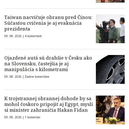
Taiwan nacvičuje obranu pred Čínou:
Súčasťou cvičenia je aj evakuácia
prezidenta
09. 08. 2026 |
4 komentáre
Ojazdené autá sú drahšie v Česku ako
na Slovensku, častejšia je aj
manipulácia s kilometrami
09. 08. 2026 |
Žiadne komentáre
K trojstrannej obrannej dohode by sa
mohol čoskoro pripojiť aj Egypt, myslí
si minister zahraničia Hakan Fidan
09. 08. 2026 |
1 komentár