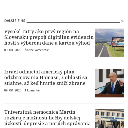
ĎALŠIE Z HS
Vysoké Tatry ako prvý región na
Slovensku prepojí digitálnu evidenciu
hostí s výberom dane a kartou výhod
09. 08. 2026 |
Žiadne komentáre
Izrael odmietol americký plán
odzbrojovania Hamasu, z oblasti sa
stiahne, až keď hnutie zničí zbrane
09. 08. 2026 |
1 komentár
Univerzitná nemocnica Martin
rozširuje možnosti liečby detskej
úzkosti, depresie a porúch správania