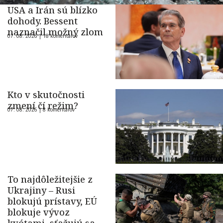
USA a Irán sú blízko
dohody. Bessent
naznačil možný zlom
07. 08. 2026 |
18 komentárov
Kto v skutočnosti
zmení čí režim?
07. 08. 2026 |
8 komentárov
To najdôležitejšie z
Ukrajiny – Rusi
blokujú prístavy, EÚ
blokuje vývoz