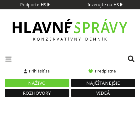
Podporte HS
Inzerujte na HS
Prihlásiť sa
Predplatné
NAŽIVO
NAJČÍTANEJŠIE
ROZHOVORY
VIDEÁ