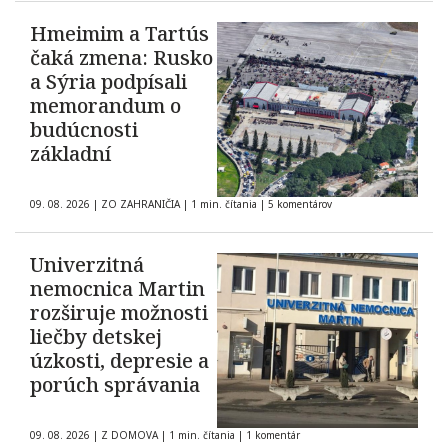
Hmeimim a Tartús
čaká zmena: Rusko
a Sýria podpísali
memorandum o
budúcnosti
základní
09. 08. 2026
|
ZO ZAHRANIČIA
|
1 min. čítania
|
5 komentárov
Univerzitná
nemocnica Martin
rozširuje možnosti
liečby detskej
úzkosti, depresie a
porúch správania
09. 08. 2026
|
Z DOMOVA
|
1 min. čítania
|
1 komentár