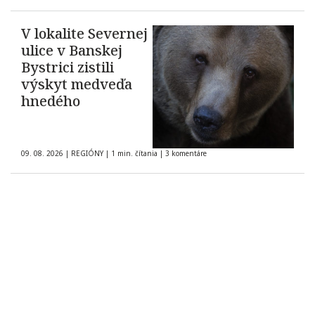
V lokalite Severnej
ulice v Banskej
Bystrici zistili
výskyt medveďa
hnedého
09. 08. 2026
|
REGIÓNY
|
1 min. čítania
|
3 komentáre