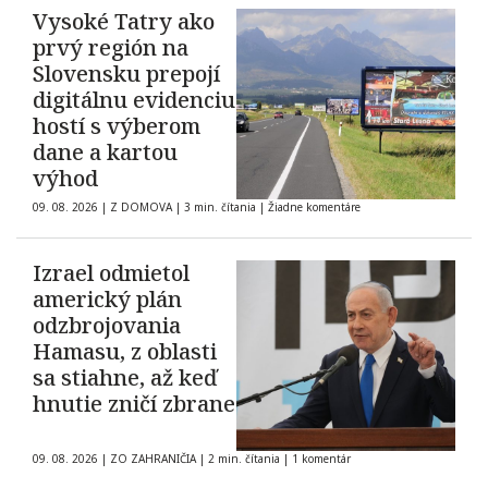
Vysoké Tatry ako
prvý región na
Slovensku prepojí
digitálnu evidenciu
hostí s výberom
dane a kartou
výhod
09. 08. 2026
|
Z DOMOVA
|
3 min. čítania
|
Žiadne komentáre
Izrael odmietol
americký plán
odzbrojovania
Hamasu, z oblasti
sa stiahne, až keď
hnutie zničí zbrane
09. 08. 2026
|
ZO ZAHRANIČIA
|
2 min. čítania
|
1 komentár