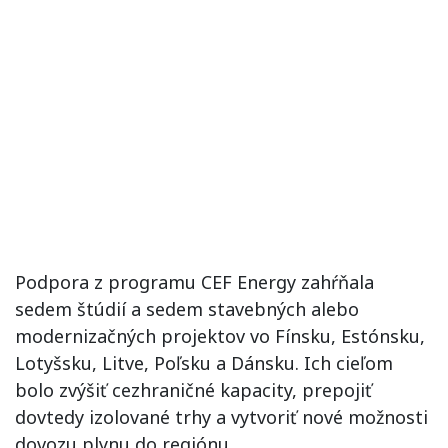
Podpora z programu CEF Energy zahŕňala
sedem štúdií a sedem stavebných alebo
modernizačných projektov vo Fínsku, Estónsku,
Lotyšsku, Litve, Poľsku a Dánsku. Ich cieľom
bolo zvýšiť cezhraničné kapacity, prepojiť
dovtedy izolované trhy a vytvoriť nové možnosti
dovozu plynu do regiónu.