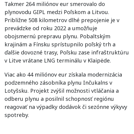
Takmer 264 miliónov eur smerovalo do
plynovodu GIPL medzi Poľskom a Litvou.
Približne 508 kilometrov dlhé prepojenie je v
prevádzke od roku 2022 a umožňuje
obojsmernú prepravu plynu. Pobaltským
krajinám a Fínsku sprístupnilo poľský trh a
ďalšie dovozné trasy, Poľsku zase infraštruktúru
v Litve vrátane LNG terminálu v Klaipėde.
Viac ako 44 miliónov eur získala modernizácia
podzemného zásobníka plynu Inčukalns v
Lotyšsku. Projekt zvýšil možnosti vtláčania a
odberu plynu a posilnil schopnosť regiónu
reagovať na výpadky dodávok či sezónne výkyvy
spotreby.