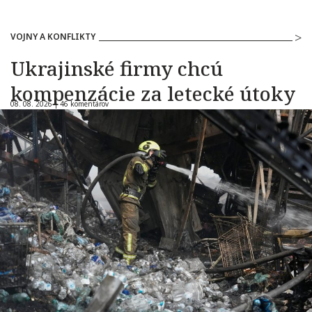
VOJNY A KONFLIKTY
Ukrajinské firmy chcú
kompenzácie za letecké útoky
08. 08. 2026 |
46 komentárov