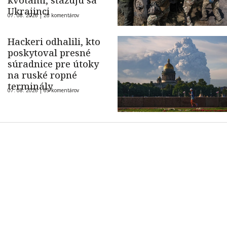
kvótami, sťažujú sa
Ukrajinci
07. 08. 2026 |
26 komentárov
Hackeri odhalili, kto
poskytoval presné
súradnice pre útoky
na ruské ropné
terminály
07. 08. 2026 |
69 komentárov