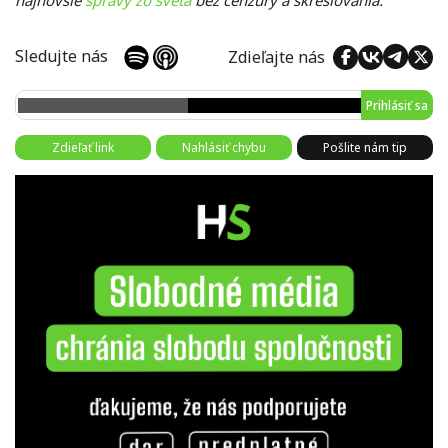
najnovšie
správy zo sveta
bez cenzúry a skresľovania.
Sledujte nás
Zdieľajte nás
Prihlásiť sa
Zdieľať link
Nahlásiť chybu
Pošlite nám tip