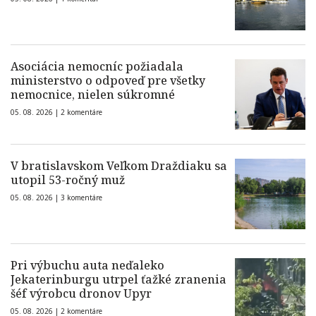
Asociácia nemocníc požiadala
ministerstvo o odpoveď pre všetky
nemocnice, nielen súkromné
05. 08. 2026 |
2 komentáre
V bratislavskom Veľkom Draždiaku sa
utopil 53-ročný muž
05. 08. 2026 |
3 komentáre
Pri výbuchu auta neďaleko
Jekaterinburgu utrpel ťažké zranenia
šéf výrobcu dronov Upyr
05. 08. 2026 |
2 komentáre