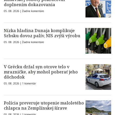
doplnením dokazovania
05. 08. 2026 |
Žiadne komentáre
Nízka hladina Dunaja komplikuje
Srbsku dovoz palív, NIS zvýši výrobu
05. 08. 2026 |
Žiadne komentáre
V Grécku držal syn otcove telo v
mrazničke, aby mohol poberať jeho
dôchodok
05. 08. 2026 |
1 komentár
Polícia preveruje utopenie maloletého
chlapca na Zemplínskej šírave
05. 08. 2026 |
1 komentár