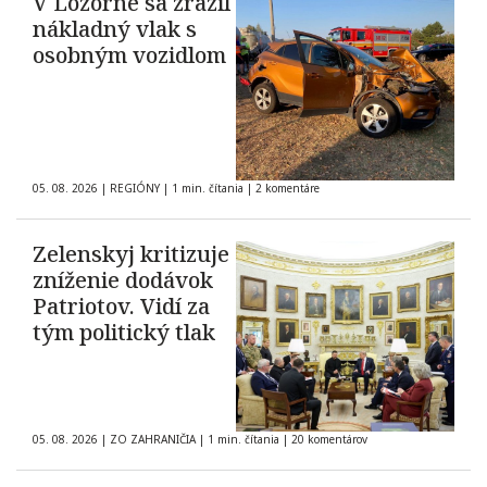
V Lozorne sa zrazil
nákladný vlak s
osobným vozidlom
05. 08. 2026
|
REGIÓNY
|
1 min. čítania
|
2 komentáre
Zelenskyj kritizuje
zníženie dodávok
Patriotov. Vidí za
tým politický tlak
05. 08. 2026
|
ZO ZAHRANIČIA
|
1 min. čítania
|
20 komentárov