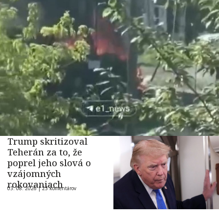
Trump skritizoval
Teherán za to, že
poprel jeho slová o
vzájomných
rokovaniach
03. 08. 2026 |
23 komentárov