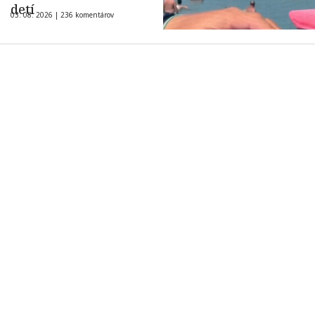
detí
03. 08. 2026 |
236 komentárov