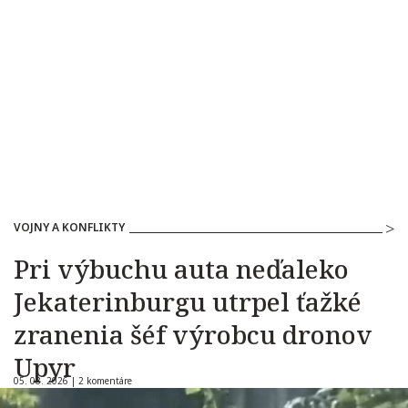
VOJNY A KONFLIKTY
Pri výbuchu auta neďaleko
Jekaterinburgu utrpel ťažké
zranenia šéf výrobcu dronov
Upyr
05. 08. 2026 |
2 komentáre