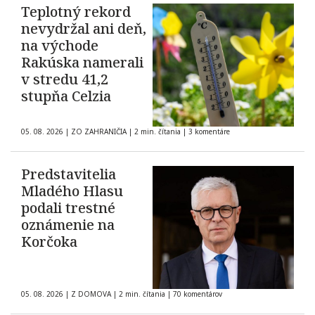
Teplotný rekord
nevydržal ani deň,
na východe
Rakúska namerali
v stredu 41,2
stupňa Celzia
05. 08. 2026
|
ZO ZAHRANIČIA
|
2 min. čítania
|
3 komentáre
Predstavitelia
Mladého Hlasu
podali trestné
oznámenie na
Korčoka
05. 08. 2026
|
Z DOMOVA
|
2 min. čítania
|
70 komentárov