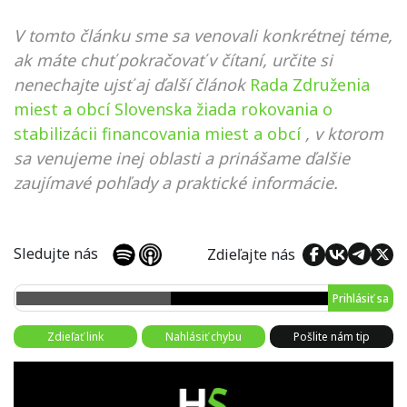
V tomto článku sme sa venovali konkrétnej téme,
ak máte chuť pokračovať v čítaní, určite si
nenechajte ujsť aj ďalší článok
Rada Združenia
miest a obcí Slovenska žiada rokovania o
stabilizácii financovania miest a obcí
, v ktorom
sa venujeme inej oblasti a prinášame ďalšie
zaujímavé pohľady a praktické informácie.
Sledujte nás
Zdieľajte nás
Prihlásiť sa
Zdieľať link
Nahlásiť chybu
Pošlite nám tip