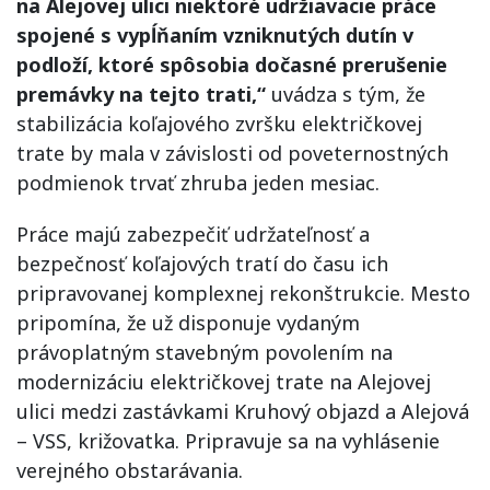
na Alejovej ulici niektoré udržiavacie práce
spojené s vypĺňaním vzniknutých dutín v
podloží, ktoré spôsobia dočasné prerušenie
premávky na tejto trati,“
uvádza s tým, že
stabilizácia koľajového zvršku električkovej
trate by mala v závislosti od poveternostných
podmienok trvať zhruba jeden mesiac.
Práce majú zabezpečiť udržateľnosť a
bezpečnosť koľajových tratí do času ich
pripravovanej komplexnej rekonštrukcie. Mesto
pripomína, že už disponuje vydaným
právoplatným stavebným povolením na
modernizáciu električkovej trate na Alejovej
ulici medzi zastávkami Kruhový objazd a Alejová
– VSS, križovatka. Pripravuje sa na vyhlásenie
verejného obstarávania.