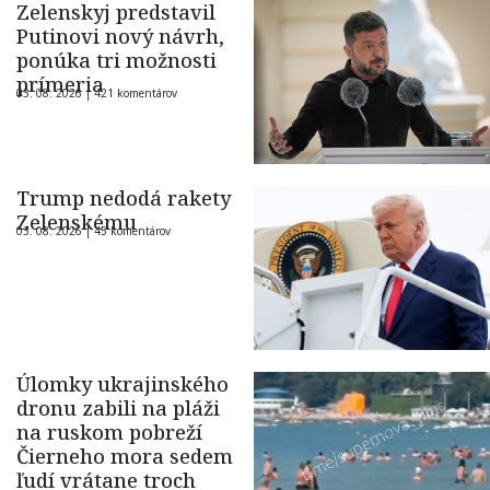
Zelenskyj predstavil
Putinovi nový návrh,
ponúka tri možnosti
prímeria
03. 08. 2026 |
421 komentárov
Trump nedodá rakety
Zelenskému
03. 08. 2026 |
45 komentárov
Úlomky ukrajinského
dronu zabili na pláži
na ruskom pobreží
Čierneho mora sedem
ľudí vrátane troch