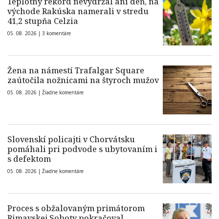
Teplotný rekord nevydržal ani deň, na
východe Rakúska namerali v stredu
41,2 stupňa Celzia
05. 08. 2026 |
3 komentáre
Žena na námestí Trafalgar Square
zaútočila nožnicami na štyroch mužov
05. 08. 2026 |
Žiadne komentáre
Slovenskí policajti v Chorvátsku
pomáhali pri podvode s ubytovaním i
s defektom
05. 08. 2026 |
Žiadne komentáre
Proces s obžalovaným primátorom
Rimavskej Soboty pokračoval