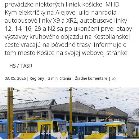
prevádzke niektorých liniek košickej MHD.
Kým električky na Alejovej ulici nahradia
autobusové linky X9 a XR2, autobusové linky
12, 14, 16, 29 a N2 sa po ukončení prvej etapy
výstavby kruhového objazdu na Kostolianskej
ceste vracajú na pôvodné trasy. Informuje o
tom mesto Košice na svojej webovej stránke
HS / TASR
03. 05. 2026
|
Regióny
|
2 min. čítania
|
Žiadne komentáre
|