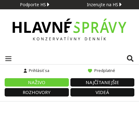
Podporte HS
Inzerujte na HS
Prihlásiť sa
Predplatné
NAŽIVO
NAJČÍTANEJŠIE
ROZHOVORY
VIDEÁ