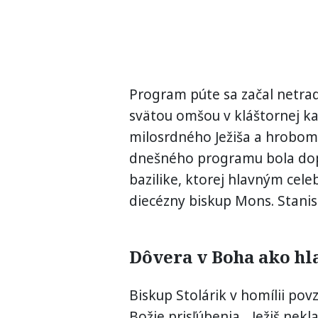
Program púte sa začal netrad
svätou omšou v kláštornej k
milosrdného Ježiša a hrobom
dnešného programu bola dop
bazilike, ktorej hlavným cel
diecézny biskup Mons. Stanisl
Dôvera v Boha ako hl
Biskup Stolárik v homílii pov
Božie prisľúbenia. „Ježiš nek