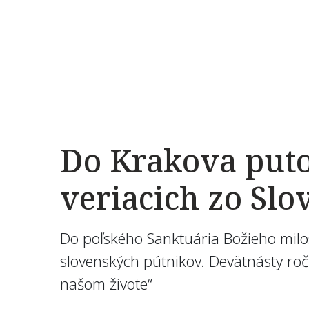
Do Krakova puto
veriacich zo Sl
Do poľského Sanktuária Božieho milo
slovenských pútnikov. Devätnásty ro
našom živote“