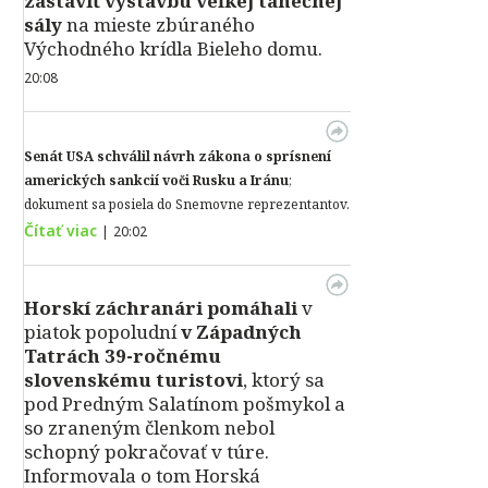
zastaviť výstavbu veľkej tanečnej
sály
na mieste zbúraného
Východného krídla Bieleho domu.
20:08
Senát USA schválil návrh zákona o sprísnení
amerických sankcií voči Rusku a Iránu
;
dokument sa posiela do Snemovne reprezentantov.
Čítať viac
|
20:02
Horskí záchranári pomáhali
v
piatok popoludní
v Západných
Tatrách 39-ročnému
slovenskému turistovi
, ktorý sa
pod Predným Salatínom pošmykol a
so zraneným členkom nebol
schopný pokračovať v túre.
Informovala o tom Horská