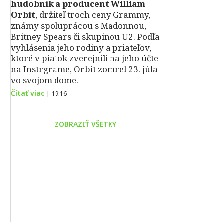
hudobník a producent William
Orbit
, držiteľ troch ceny Grammy,
známy spoluprácou s Madonnou,
Britney Spears či skupinou U2. Podľa
vyhlásenia jeho rodiny a priateľov,
ktoré v piatok zverejnili na jeho účte
na Instrgrame, Orbit zomrel 23. júla
vo svojom dome.
Čítať viac
|
19:16
ZOBRAZIŤ VŠETKY