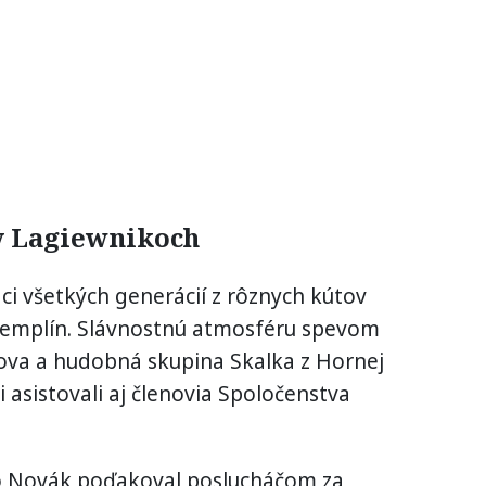
v Lagiewnikoch
iaci všetkých generácií z rôznych kútov
Zemplín. Slávnostnú atmosféru spevom
šova a hudobná skupina Skalka z Hornej
ii asistovali aj členovia Spoločenstva
Ivo Novák poďakoval poslucháčom za