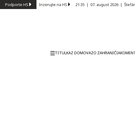
Podporte HS
Inzerujte na HS
21:35
|
07. august 2026
|
Štefá
TITULKA
Z DOMOVA
ZO ZAHRANIČIA
KOMEN