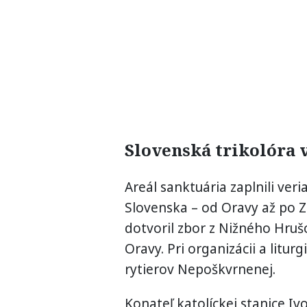
Slovenská trikolóra 
Areál sanktuária zaplnili ver
Slovenska – od Oravy až po 
dotvoril zbor z Nižného Hru
Oravy. Pri organizácii a liturg
rytierov Nepoškvrnenej.
Konateľ katolíckej stanice 