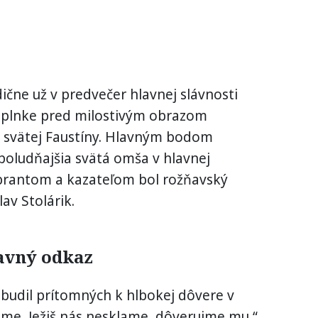
ične už v predvečer hlavnej slávnosti
aplnke pred milostivým obrazom
 svätej Faustíny. Hlavným bodom
oludňajšia svätá omša v hlavnej
ebrantom a kazateľom bol rožňavský
av Stolárik.
avný odkaz
zbudil prítomných k hlbokej dôvere v
lame, Ježiš nás nesklame, dôverujme mu,“