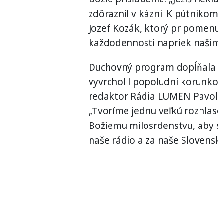
zdôraznil v kázni. K pútnikom
Jozef Kozák, ktorý pripomenu
každodennosti napriek našim
Duchovný program dopĺňala 
vyvrcholil popoludní korunk
redaktor Rádia LUMEN Pavol J
„Tvoríme jednu veľkú rozhla
Božiemu milosrdenstvu, aby s
naše rádio a za naše Slovens