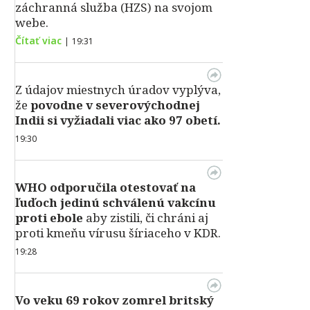
záchranná služba (HZS) na svojom
webe.
Čítať viac
|
19:31
Z údajov miestnych úradov vyplýva,
že
povodne v severovýchodnej
Indii si vyžiadali viac ako 97 obetí.
19:30
WHO odporučila otestovať na
ľuďoch jedinú schválenú vakcínu
proti ebole
aby zistili, či chráni aj
proti kmeňu vírusu šíriaceho v KDR.
19:28
Vo veku 69 rokov zomrel britský