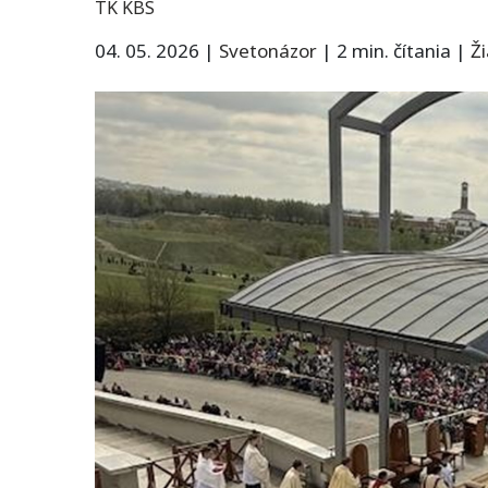
TK KBS
04. 05. 2026
|
Svetonázor
|
2 min. čítania
|
Ž