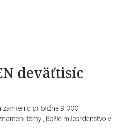
N deväťtisíc
zamierilo približne 9 000
 znamení témy „Božie milosrdenstvo v