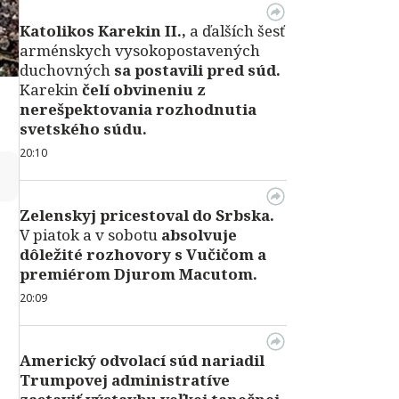
Katolikos Karekin II.,
a ďalších šesť
arménskych vysokopostavených
duchovných
sa postavili pred súd.
Karekin
čelí obvineniu z
nerešpektovania rozhodnutia
svetského súdu.
20:10
↻
Zelenskyj pricestoval do Srbska.
V piatok a v sobotu
absolvuje
dôležité rozhovory s Vučičom a
premiérom Djurom Macutom.
20:09
Americký odvolací súd nariadil
Trumpovej administratíve