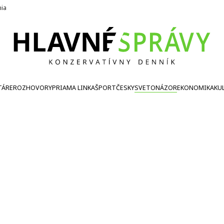
nia
TÁRE
ROZHOVORY
PRIAMA LINKA
ŠPORT
ČESKY
SVETONÁZOR
EKONOMIKA
KU