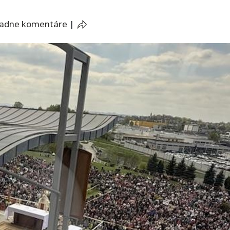
iadne komentáre
|