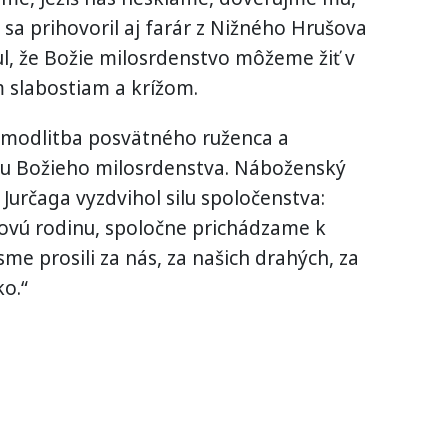
 sa prihovoril aj farár z Nižného Hrušova
l, že Božie milosrdenstvo môžeme žiť v
 slabostiam a krížom.
modlitba posvätného ruženca a
ou Božieho milosrdenstva. Náboženský
určaga vyzdvihol silu spoločenstva:
sovú rodinu, spoločne prichádzame k
me prosili za nás, za našich drahých, za
ko.“