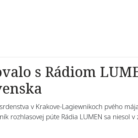
valo s Rádiom LUME
ovenska
srdenstva v Krakove-Lagiewnikoch pvého mája 
čník rozhlasovej púte Rádia LUMEN sa niesol v