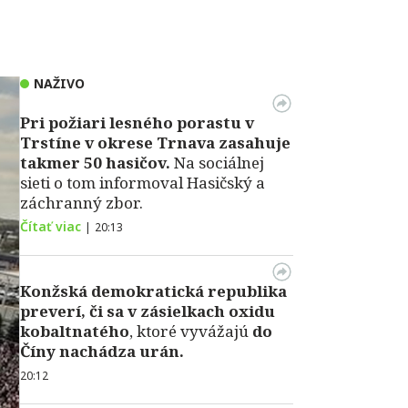
NAŽIVO
Pri požiari lesného porastu v
Trstíne v okrese Trnava zasahuje
takmer 50 hasičov.
Na sociálnej
sieti o tom informoval Hasičský a
záchranný zbor.
Čítať viac
|
20:13
Konžská demokratická republika
preverí, či sa v zásielkach oxidu
kobaltnatého
, ktoré vyvážajú
do
Číny nachádza urán.
20:12