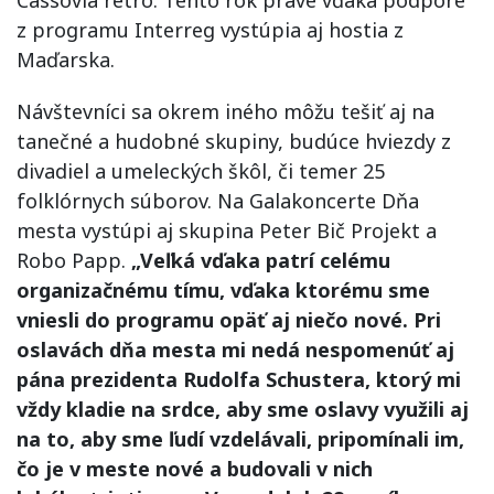
z programu Interreg vystúpia aj hostia z
Maďarska.
Návštevníci sa okrem iného môžu tešiť aj na
tanečné a hudobné skupiny, budúce hviezdy z
divadiel a umeleckých škôl, či temer 25
folklórnych súborov. Na Galakoncerte Dňa
mesta vystúpi aj skupina Peter Bič Projekt a
Robo Papp.
„Veľká vďaka patrí celému
organizačnému tímu, vďaka ktorému sme
vniesli do programu opäť aj niečo nové. Pri
oslavách dňa mesta mi nedá nespomenúť aj
pána prezidenta Rudolfa Schustera, ktorý mi
vždy kladie na srdce, aby sme oslavy využili aj
na to, aby sme ľudí vzdelávali, pripomínali im,
čo je v meste nové a budovali v nich