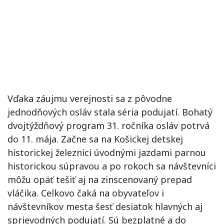
Vďaka záujmu verejnosti sa z pôvodne
jednodňových osláv stala séria podujatí. Bohatý
dvojtýždňový program 31. ročníka osláv potrvá
do 11. mája. Začne sa na Košickej detskej
historickej železnici úvodnými jazdami parnou
historickou súpravou a po rokoch sa návštevníci
môžu opäť tešiť aj na zinscenovaný prepad
vláčika. Celkovo čaká na obyvateľov i
návštevníkov mesta šesť desiatok hlavných aj
sprievodných podujatí. Sú bezplatné a do