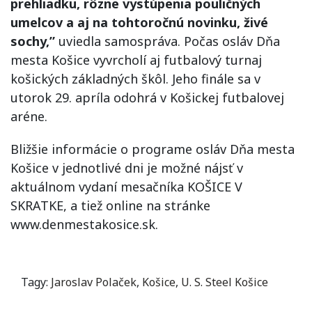
prehliadku, rôzne vystúpenia pouličných
umelcov a aj na tohtoročnú novinku, živé
sochy,”
uviedla samospráva. Počas osláv Dňa
mesta Košice vyvrcholí aj futbalový turnaj
košických základných škôl. Jeho finále sa v
utorok 29. apríla odohrá v Košickej futbalovej
aréne.
Bližšie informácie o programe osláv Dňa mesta
Košice v jednotlivé dni je možné nájsť v
aktuálnom vydaní mesačníka KOŠICE V
SKRATKE, a tiež online na stránke
www.denmestakosice.sk.
Tagy:
Jaroslav Polaček
,
Košice
,
U. S. Steel Košice