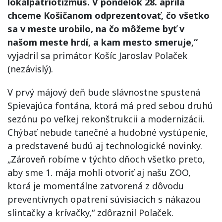
lokálpatriotizmus. V pondelok 28. apríla
chceme Košičanom odprezentovať, čo všetko
sa v meste urobilo, na čo môžeme byť v
našom meste hrdí, a kam mesto smeruje,“
vyjadril sa primátor Košíc Jaroslav Polaček
(nezávislý).
V prvý májový deň bude slávnostne spustená
Spievajúca fontána, ktorá má pred sebou druhú
sezónu po veľkej rekonštrukcii a modernizácii.
Chýbať nebude tanečné a hudobné vystúpenie,
a predstavené budú aj technologické novinky.
„Zároveň robíme v týchto dňoch všetko preto,
aby sme 1. mája mohli otvoriť aj našu ZOO,
ktorá je momentálne zatvorená z dôvodu
preventívnych opatrení súvisiacich s nákazou
slintačky a krívačky,“ zdôraznil Polaček.