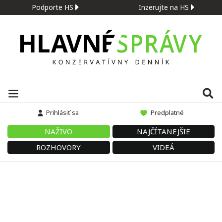
Podporte HS
Inzerujte na HS
Prihlásiť sa
Predplatné
NAŽIVO
NAJČÍTANEJŠIE
ROZHOVORY
VIDEÁ