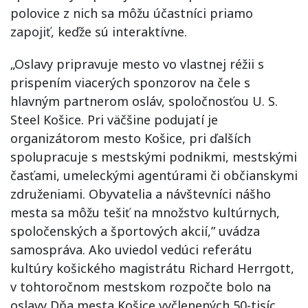
polovice z nich sa môžu účastníci priamo
zapojiť, keďže sú interaktívne.
„Oslavy pripravuje mesto vo vlastnej réžii s
prispením viacerých sponzorov na čele s
hlavným partnerom osláv, spoločnosťou U. S.
Steel Košice. Pri väčšine podujatí je
organizátorom mesto Košice, pri ďalších
spolupracuje s mestskými podnikmi, mestskými
časťami, umeleckými agentúrami či občianskymi
združeniami. Obyvatelia a návštevníci nášho
mesta sa môžu tešiť na množstvo kultúrnych,
spoločenských a športových akcií,” uvádza
samospráva. Ako uviedol vedúci referátu
kultúry košického magistrátu Richard Herrgott,
v tohtoročnom mestskom rozpočte bolo na
oslavy Dňa mesta Košice vyčlenených 50-tisíc