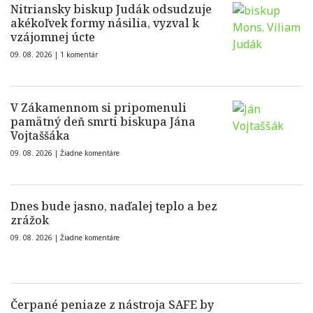
Nitriansky biskup Judák odsudzuje
akékoľvek formy násilia, vyzval k
vzájomnej úcte
09. 08. 2026 |
1 komentár
V Zákamennom si pripomenuli
pamätný deň smrti biskupa Jána
Vojtaššáka
09. 08. 2026 |
Žiadne komentáre
Dnes bude jasno, naďalej teplo a bez
zrážok
09. 08. 2026 |
Žiadne komentáre
Čerpané peniaze z nástroja SAFE by