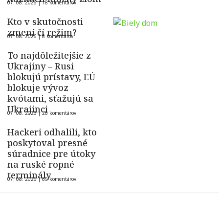
07. 08. 2026 |
18 komentárov
Kto v skutočnosti
zmení čí režim?
07. 08. 2026 |
8 komentárov
To najdôležitejšie z
Ukrajiny – Rusi
blokujú prístavy, EÚ
blokuje vývoz
kvótami, sťažujú sa
Ukrajinci
07. 08. 2026 |
26 komentárov
Hackeri odhalili, kto
poskytoval presné
súradnice pre útoky
na ruské ropné
terminály
07. 08. 2026 |
69 komentárov