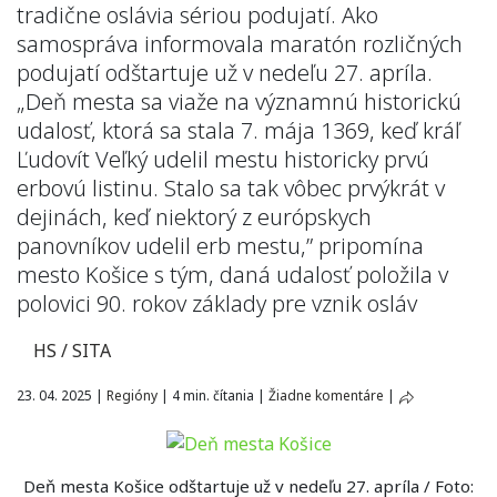
tradične oslávia sériou podujatí. Ako
samospráva informovala maratón rozličných
podujatí odštartuje už v nedeľu 27. apríla.
„Deň mesta sa viaže na významnú historickú
udalosť, ktorá sa stala 7. mája 1369, keď kráľ
Ľudovít Veľký udelil mestu historicky prvú
erbovú listinu. Stalo sa tak vôbec prvýkrát v
dejinách, keď niektorý z európskych
panovníkov udelil erb mestu,” pripomína
mesto Košice s tým, daná udalosť položila v
polovici 90. rokov základy pre vznik osláv
HS / SITA
23. 04. 2025
|
Regióny
|
4 min. čítania
|
Žiadne komentáre
|
Deň mesta Košice odštartuje už v nedeľu 27. apríla / Foto: