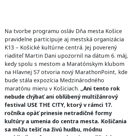
Na tvorbe programu osláv Dňa mesta Košice
pravidelne participuje aj mestská organizácia
K13 – Košické kultúrne centrá. Jej poverený
riaditeľ Martin Dani upozornil na dátum 6. máj,
kedy spolu s mestom a Maratónskym klubom
na Hlavnej 57 otvoria nový MarathonPoint, kde
bude stála expozícia Medzinárodného
maratónu mieru v Košiciach.
„Ani tento rok
nebude chýbať ani obľúbený multižánrový
festival USE THE C!TY, ktorý v rámci 17.
ročníka opäť prinesie netradičné formy
kultúry a umenia do centra mesta. Košičania
sa môžu tešiť na živú hudbu, módnu