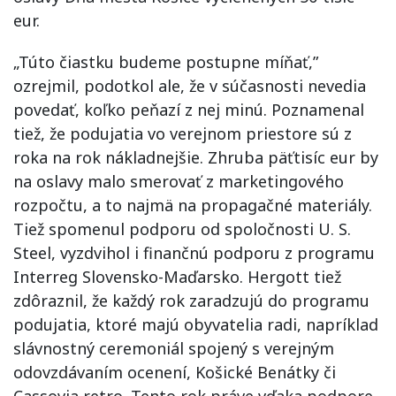
eur.
„Túto čiastku budeme postupne míňať,”
ozrejmil, podotkol ale, že v súčasnosti nevedia
povedať, koľko peňazí z nej minú. Poznamenal
tiež, že podujatia vo verejnom priestore sú z
roka na rok nákladnejšie. Zhruba päťtisíc eur by
na oslavy malo smerovať z marketingového
rozpočtu, a to najmä na propagačné materiály.
Tiež spomenul podporu od spoločnosti U. S.
Steel, vyzdvihol i finančnú podporu z programu
Interreg Slovensko-Maďarsko. Hergott tiež
zdôraznil, že každý rok zaradzujú do programu
podujatia, ktoré majú obyvatelia radi, napríklad
slávnostný ceremoniál spojený s verejným
odovzdávaním ocenení, Košické Benátky či
Cassovia retro. Tento rok práve vďaka podpore