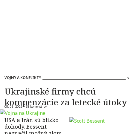
VOJNY A KONFLIKTY
Ukrajinské firmy chcú
kompenzácie za letecké útoky
08. 08. 2026 |
38 komentárov
USA a Irán sú blízko
dohody. Bessent
naznačil možný zlom