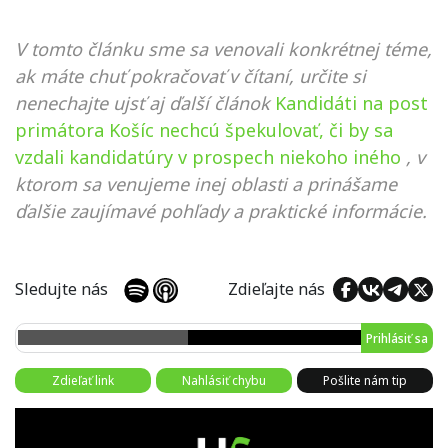
V tomto článku sme sa venovali konkrétnej téme,
ak máte chuť pokračovať v čítaní, určite si
nenechajte ujsť aj ďalší článok
Kandidáti na post
primátora Košíc nechcú špekulovať, či by sa
vzdali kandidatúry v prospech niekoho iného
, v
ktorom sa venujeme inej oblasti a prinášame
ďalšie zaujímavé pohľady a praktické informácie.
Sledujte nás
Zdieľajte nás
Prihlásiť sa
Zdieľať link
Nahlásiť chybu
Pošlite nám tip